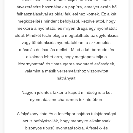
átvezetésére használnak a papírra, amelyet aztán hő
felhasználásával az oldal felületéhez kötnek. Ez a két
megközelítés mindent befolyásol, kezdve attól, hogy
mekkora a nyomtató, és milyen drága egy nyomtatott
oldal. Mindkét technológia megtalálható az egyfunkciós
vagy többfunkciós nyomtatókban, a szkennelés,
másolás és faxolás mellett. Mind a két berendezés
alkalmas lehet arra, hogy megtapasztalja a
lézernyomtató és tintasugaras nyomtató erősségeit,
valamint a másik versenytárshoz viszonyított
hátrányait.
Nagyon jelentős faktor a kapott minőség is a két
nyomtatási mechanizmus tekintetében.
A folyékony tinta és a festékpor sajátos tulajdonságai
azt is befolyásolják, hogy mennyire alkalmasak
bizonyos típusú nyomtatásokra. A festék- és