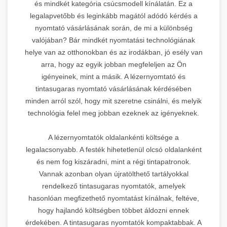
és mindkét kategória csúcsmodell kínálatán. Ez a
legalapvetőbb és leginkább magától adódó kérdés a
nyomtató vásárlásának során, de mi a különbség
valójában? Bár mindkét nyomtatási technológiának
helye van az otthonokban és az irodákban, jó esély van
arra, hogy az egyik jobban megfeleljen az Ön
igényeinek, mint a másik. A lézernyomtató és
tintasugaras nyomtató vásárlásának kérdésében
minden arról szól, hogy mit szeretne csinálni, és melyik
technológia felel meg jobban ezeknek az igényeknek.
A lézernyomtatók oldalankénti költsége a
legalacsonyabb. A festék hihetetlenül olcsó oldalanként
és nem fog kiszáradni, mint a régi tintapatronok.
Vannak azonban olyan újratölthető tartályokkal
rendelkező tintasugaras nyomtatók, amelyek
hasonlóan megfizethető nyomtatást kínálnak, feltéve,
hogy hajlandó költségben többet áldozni ennek
érdekében. A tintasugaras nyomtatók kompaktabbak. A