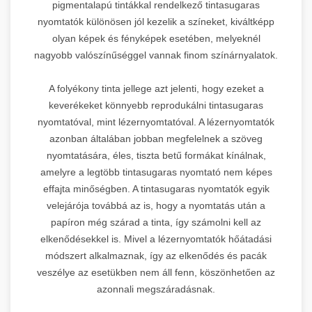
pigmentalapú tintákkal rendelkező tintasugaras
nyomtatók különösen jól kezelik a színeket, kiváltképp
olyan képek és fényképek esetében, melyeknél
nagyobb valószínűséggel vannak finom színárnyalatok.
A folyékony tinta jellege azt jelenti, hogy ezeket a
keverékeket könnyebb reprodukálni tintasugaras
nyomtatóval, mint lézernyomtatóval. A lézernyomtatók
azonban általában jobban megfelelnek a szöveg
nyomtatására, éles, tiszta betű formákat kínálnak,
amelyre a legtöbb tintasugaras nyomtató nem képes
effajta minőségben. A tintasugaras nyomtatók egyik
velejárója továbbá az is, hogy a nyomtatás után a
papíron még szárad a tinta, így számolni kell az
elkenődésekkel is. Mivel a lézernyomtatók hőátadási
módszert alkalmaznak, így az elkenődés és pacák
veszélye az esetükben nem áll fenn, köszönhetően az
azonnali megszáradásnak.