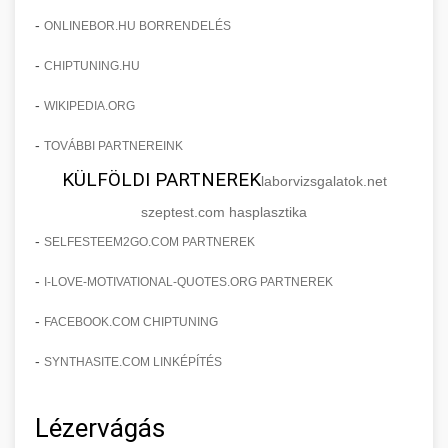
-
ONLINEBOR.HU BORRENDELÉS
-
CHIPTUNING.HU
-
WIKIPEDIA.ORG
-
TOVÁBBI PARTNEREINK
KÜLFÖLDI PARTNEREK
laborvizsgalatok.net
szeptest.com hasplasztika
-
SELFESTEEM2GO.COM PARTNEREK
-
I-LOVE-MOTIVATIONAL-QUOTES.ORG PARTNEREK
-
FACEBOOK.COM CHIPTUNING
-
SYNTHASITE.COM LINKÉPÍTÉS
Lézervágás