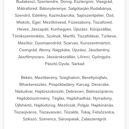
Budakeszi, Szentendre, Dorog, Esztergom, Visegrád,
Mátrafüred, Bátonyterenye, Salgótarján,Rudabánya,
Szendrő, Edelény, Kazincbarcika, Sajószentpéter, Ózd,
Miskolc, Eger, Mezőkövesd, Füzesabony, Tiszafüred,
Heves, Jászapáti, Kunhegyes, Újszász, Kisújszállás,
Törökszentmiklós, Szolnok, Martfű, Tiszaföldvár, Túrkeve,
Mezőtúr, Gyomaendrőd, Szarvas, Kunszentmárton,
Csongrád, Abony, Nagykáta, Újszász, Jászberény,
Jászfényszaru, Jászárokszállás, Lőrinci, Gyöngyös,
Pásztó,Gyula, Sarkad
Békés, Mezőberény, Szeghalom, Berettyóújfalu,
Biharkeresztes, Püspökladány, Karcag, Derecske,
Nádudvar, Hajdúszoboszló, Debrecen, Balmazújváros,
Hajdúböszörmény, Téglás, Hajdúhadház, Nyíradony,
Újfehértó, Hajdúdorog, Mezőcsát, Polgár, Hajdúnánás,
Tiszaújváros, Tiszavasvári, Tiszalök, Tokaj, Felsőzsolca,
Szikszó, Szerencs, Sárospatak, Zalaszentgrót