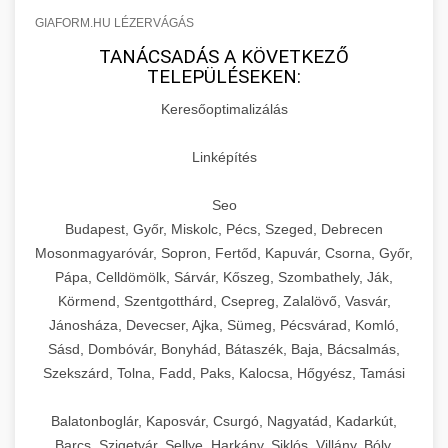
GIAFORM.HU LÉZERVÁGÁS
TANÁCSADÁS A KÖVETKEZŐ
TELEPÜLÉSEKEN:
Keresőoptimalizálás
Linképítés
Seo
Budapest, Győr, Miskolc, Pécs, Szeged, Debrecen
Mosonmagyaróvár, Sopron, Fertőd, Kapuvár, Csorna, Győr,
Pápa, Celldömölk, Sárvár, Kőszeg, Szombathely, Ják,
Körmend, Szentgotthárd, Csepreg, Zalalövő, Vasvár,
Jánosháza, Devecser, Ajka, Sümeg, Pécsvárad, Komló,
Sásd, Dombóvár, Bonyhád, Bátaszék, Baja, Bácsalmás,
Szekszárd, Tolna, Fadd, Paks, Kalocsa, Hőgyész, Tamási
Balatonboglár, Kaposvár, Csurgó, Nagyatád, Kadarkút,
Barcs, Szigetvár, Sellye, Harkány, Siklós, Villány, Bóly,