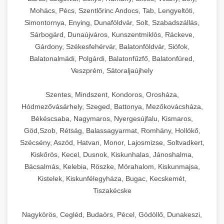
Mohács, Pécs, Szentlőrinc Andocs, Tab, Lengyeltóti,
Simontornya, Enying, Dunaföldvár, Solt, Szabadszállás,
Sárbogárd, Dunaújváros, Kunszentmiklós, Ráckeve,
Gárdony, Székesfehérvár, Balatonföldvár, Siófok,
Balatonalmádi, Polgárdi, Balatonfűzfő, Balatonfüred,
Veszprém, Sátoraljaújhely
Szentes, Mindszent, Kondoros, Orosháza,
Hódmezővásárhely, Szeged, Battonya, Mezőkovácsháza,
Békéscsaba, Nagymaros, Nyergesújfalu, Kismaros,
Göd,Szob, Rétság, Balassagyarmat, Romhány, Hollókő,
Szécsény, Aszód, Hatvan, Monor, Lajosmizse, Soltvadkert,
Kiskőrös, Kecel, Dusnok, Kiskunhalas, Jánoshalma,
Bácsalmás, Kelebia, Röszke, Mórahalom, Kiskunmajsa,
Kistelek, Kiskunfélegyháza, Bugac, Kecskemét,
Tiszakécske
Nagykörös, Cegléd, Budaörs, Pécel, Gödöllő, Dunakeszi,