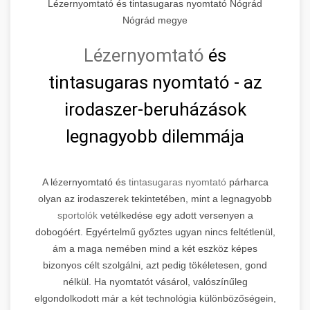
Lézernyomtató és tintasugaras nyomtató Nógrád
Nógrád megye
Lézernyomtató
és
tintasugaras nyomtató - az
irodaszer-beruházások
legnagyobb dilemmája
A lézernyomtató és
tintasugaras nyomtató
párharca
olyan az irodaszerek tekintetében, mint a legnagyobb
sportolók
vetélkedése egy adott versenyen a
dobogóért. Egyértelmű győztes ugyan nincs feltétlenül,
ám a maga nemében mind a két eszköz képes
bizonyos célt szolgálni, azt pedig tökéletesen, gond
nélkül. Ha nyomtatót vásárol, valószínűleg
elgondolkodott már a két technológia különbözőségein,