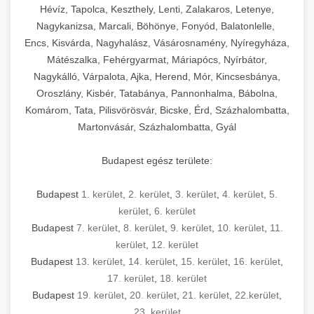
Hévíz, Tapolca, Keszthely, Lenti, Zalakaros, Letenye,
Nagykanizsa, Marcali, Böhönye, Fonyód, Balatonlelle,
Encs, Kisvárda, Nagyhalász, Vásárosnamény, Nyíregyháza,
Mátészalka, Fehérgyarmat, Máriapócs, Nyírbátor,
Nagykálló, Várpalota, Ajka, Herend, Mór, Kincsesbánya,
Oroszlány, Kisbér, Tatabánya, Pannonhalma, Bábolna,
Komárom, Tata, Pilisvörösvár, Bicske, Érd, Százhalombatta,
Martonvásár, Százhalombatta, Gyál
Budapest egész területe:
Budapest
1. kerület
,
2. kerület
,
3. kerület
,
4. kerület
,
5.
kerület
,
6. kerület
Budapest
7. kerület
,
8. kerület
,
9. kerület
,
10. kerület
,
11.
kerület
,
12. kerület
Budapest
13. kerület
,
14. kerület
,
15. kerület
,
16. kerület
,
17. kerület
,
18. kerület
Budapest
19. kerület
,
20. kerület
,
21. kerület
,
22.kerület
,
23. kerület