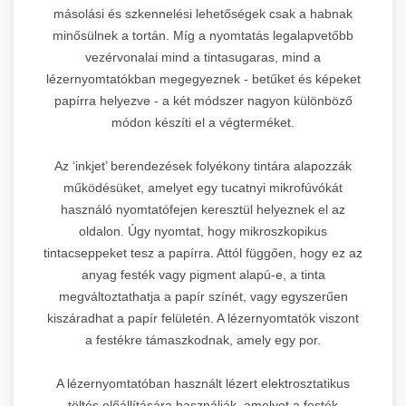
másolási és szkennelési lehetőségek csak a habnak
minősülnek a tortán. Míg a nyomtatás legalapvetőbb
vezérvonalai mind a tintasugaras, mind a
lézernyomtatókban megegyeznek - betűket és képeket
papírra helyezve - a két módszer nagyon különböző
módon készíti el a végterméket.
Az ‘inkjet’ berendezések folyékony tintára alapozzák
működésüket, amelyet egy tucatnyi mikrofúvókát
használó nyomtatófejen keresztül helyeznek el az
oldalon. Úgy nyomtat, hogy mikroszkopikus
tintacseppeket tesz a papírra. Attól függően, hogy ez az
anyag festék vagy pigment alapú-e, a tinta
megváltoztathatja a papír színét, vagy egyszerűen
kiszáradhat a papír felületén. A lézernyomtatók viszont
a festékre támaszkodnak, amely egy por.
A lézernyomtatóban használt lézert elektrosztatikus
töltés előállítására használják, amelyet a festék