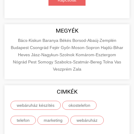
Kapcsolat
MEGYÉK
Bács-Kiskun
Baranya
Békés
Borsod-Abaúj-Zemplén
Budapest
Csongrád
Fejér
Győr-Moson-Sopron
Hajdú-Bihar
Heves
Jász-Nagykun-Szolnok
Komárom-Esztergom
Nógrád
Pest
Somogy
Szabolcs-Szatmár-Bereg
Tolna
Vas
Veszprém
Zala
CIMKÉK
webáruház készítés
okostelefon
telefon
marketing
webáruház