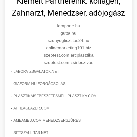
Kiemelt Partnereink: kollagén,
Zahnarzt, Menedzser, adójogász
lampone.hu
gutta.hu
szonyegtisztitas24.hu
onlinemarketing101.biz
szeptest.com arcplasztika
szeptest.com zsírleszívás
-
LABORVIZSGALATOK.NET
-
GIAFORM.HU FORGÁCSOLÁS
-
PLASZTIKAISEBESZETESMELLPLASZTIKA.COM
-
ATTILAGLAZER.COM
-
AMEAMED.COM MENEDZSERSZŰRÉS
-
SITTSZALLITAS.NET