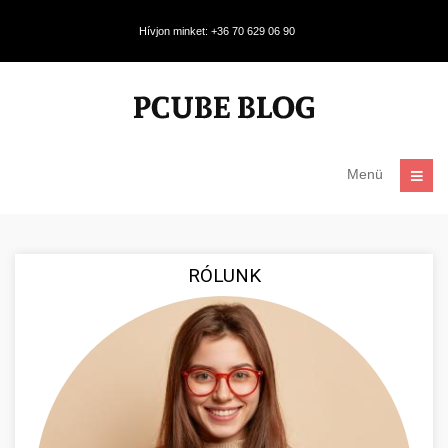
Hívjon minket: +36 70 629 06 90
Menü
RÓLUNK