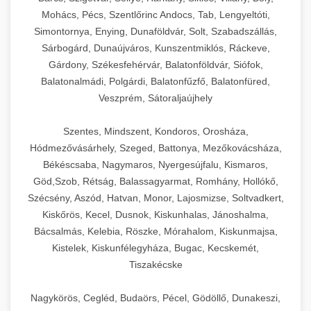
Mohács, Pécs, Szentlőrinc Andocs, Tab, Lengyeltóti,
Simontornya, Enying, Dunaföldvár, Solt, Szabadszállás,
Sárbogárd, Dunaújváros, Kunszentmiklós, Ráckeve,
Gárdony, Székesfehérvár, Balatonföldvár, Siófok,
Balatonalmádi, Polgárdi, Balatonfűzfő, Balatonfüred,
Veszprém, Sátoraljaújhely
Szentes, Mindszent, Kondoros, Orosháza,
Hódmezővásárhely, Szeged, Battonya, Mezőkovácsháza,
Békéscsaba, Nagymaros, Nyergesújfalu, Kismaros,
Göd,Szob, Rétság, Balassagyarmat, Romhány, Hollókő,
Szécsény, Aszód, Hatvan, Monor, Lajosmizse, Soltvadkert,
Kiskőrös, Kecel, Dusnok, Kiskunhalas, Jánoshalma,
Bácsalmás, Kelebia, Röszke, Mórahalom, Kiskunmajsa,
Kistelek, Kiskunfélegyháza, Bugac, Kecskemét,
Tiszakécske
Nagykörös, Cegléd, Budaörs, Pécel, Gödöllő, Dunakeszi,