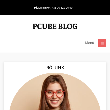
Hívjon minket: +36 70 629 06 90
Menü
RÓLUNK