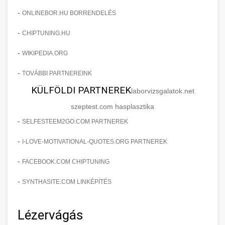
-
ONLINEBOR.HU BORRENDELÉS
-
CHIPTUNING.HU
-
WIKIPEDIA.ORG
-
TOVÁBBI PARTNEREINK
KÜLFÖLDI PARTNEREK
laborvizsgalatok.net
szeptest.com hasplasztika
-
SELFESTEEM2GO.COM PARTNEREK
-
I-LOVE-MOTIVATIONAL-QUOTES.ORG PARTNEREK
-
FACEBOOK.COM CHIPTUNING
-
SYNTHASITE.COM LINKÉPÍTÉS
Lézervágás