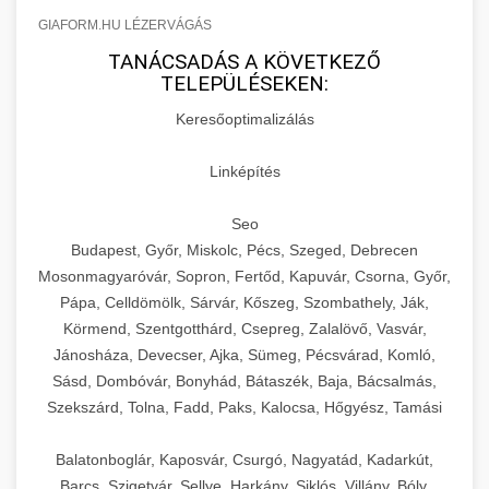
GIAFORM.HU LÉZERVÁGÁS
TANÁCSADÁS A KÖVETKEZŐ
TELEPÜLÉSEKEN:
Keresőoptimalizálás
Linképítés
Seo
Budapest, Győr, Miskolc, Pécs, Szeged, Debrecen
Mosonmagyaróvár, Sopron, Fertőd, Kapuvár, Csorna, Győr,
Pápa, Celldömölk, Sárvár, Kőszeg, Szombathely, Ják,
Körmend, Szentgotthárd, Csepreg, Zalalövő, Vasvár,
Jánosháza, Devecser, Ajka, Sümeg, Pécsvárad, Komló,
Sásd, Dombóvár, Bonyhád, Bátaszék, Baja, Bácsalmás,
Szekszárd, Tolna, Fadd, Paks, Kalocsa, Hőgyész, Tamási
Balatonboglár, Kaposvár, Csurgó, Nagyatád, Kadarkút,
Barcs, Szigetvár, Sellye, Harkány, Siklós, Villány, Bóly,