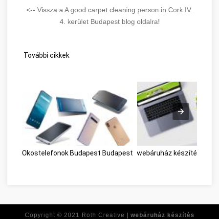
<-- Vissza a A good carpet cleaning person in Cork IV.
4. kerület Budapest blog oldalra!
További cikkek
Okostelefonok Budapest Budapest
webáruház készítés Bud
Copyright © 2021
Roth Creative |
webáruház készítés