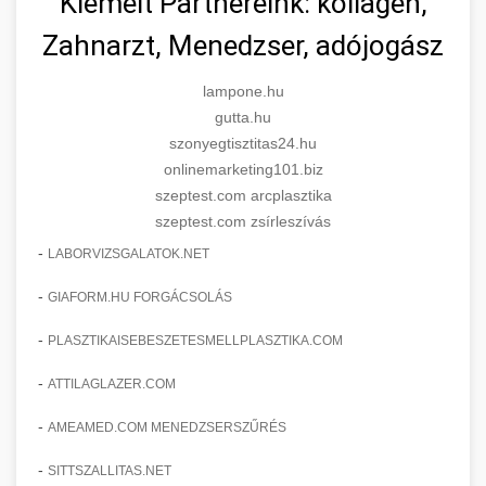
Kiemelt Partnereink: kollagén,
Zahnarzt, Menedzser, adójogász
lampone.hu
gutta.hu
szonyegtisztitas24.hu
onlinemarketing101.biz
szeptest.com arcplasztika
szeptest.com zsírleszívás
-
LABORVIZSGALATOK.NET
-
GIAFORM.HU FORGÁCSOLÁS
-
PLASZTIKAISEBESZETESMELLPLASZTIKA.COM
-
ATTILAGLAZER.COM
-
AMEAMED.COM MENEDZSERSZŰRÉS
-
SITTSZALLITAS.NET