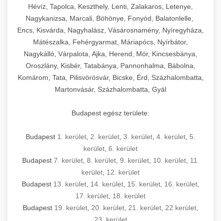
Hévíz, Tapolca, Keszthely, Lenti, Zalakaros, Letenye,
Nagykanizsa, Marcali, Böhönye, Fonyód, Balatonlelle,
Encs, Kisvárda, Nagyhalász, Vásárosnamény, Nyíregyháza,
Mátészalka, Fehérgyarmat, Máriapócs, Nyírbátor,
Nagykálló, Várpalota, Ajka, Herend, Mór, Kincsesbánya,
Oroszlány, Kisbér, Tatabánya, Pannonhalma, Bábolna,
Komárom, Tata, Pilisvörösvár, Bicske, Érd, Százhalombatta,
Martonvásár, Százhalombatta, Gyál
Budapest egész területe:
Budapest
1. kerület
,
2. kerület
,
3. kerület
,
4. kerület
,
5.
kerület
,
6. kerület
Budapest
7. kerület
,
8. kerület
,
9. kerület
,
10. kerület
,
11.
kerület
,
12. kerület
Budapest
13. kerület
,
14. kerület
,
15. kerület
,
16. kerület
,
17. kerület
,
18. kerület
Budapest
19. kerület
,
20. kerület
,
21. kerület
,
22.kerület
,
23. kerület