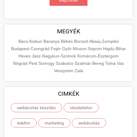
Kapcsolat
MEGYÉK
Bács-Kiskun
Baranya
Békés
Borsod-Abaúj-Zemplén
Budapest
Csongrád
Fejér
Győr-Moson-Sopron
Hajdú-Bihar
Heves
Jász-Nagykun-Szolnok
Komárom-Esztergom
Nógrád
Pest
Somogy
Szabolcs-Szatmár-Bereg
Tolna
Vas
Veszprém
Zala
CIMKÉK
webáruház készítés
okostelefon
telefon
marketing
webáruház