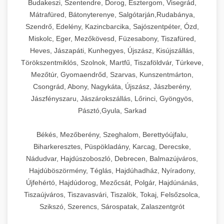
Budakeszi, Szentendre, Dorog, Esztergom, Visegrád,
Mátrafüred, Bátonyterenye, Salgótarján,Rudabánya,
Szendrő, Edelény, Kazincbarcika, Sajószentpéter, Ózd,
Miskolc, Eger, Mezőkövesd, Füzesabony, Tiszafüred,
Heves, Jászapáti, Kunhegyes, Újszász, Kisújszállás,
Törökszentmiklós, Szolnok, Martfű, Tiszaföldvár, Túrkeve,
Mezőtúr, Gyomaendrőd, Szarvas, Kunszentmárton,
Csongrád, Abony, Nagykáta, Újszász, Jászberény,
Jászfényszaru, Jászárokszállás, Lőrinci, Gyöngyös,
Pásztó,Gyula, Sarkad
Békés, Mezőberény, Szeghalom, Berettyóújfalu,
Biharkeresztes, Püspökladány, Karcag, Derecske,
Nádudvar, Hajdúszoboszló, Debrecen, Balmazújváros,
Hajdúböszörmény, Téglás, Hajdúhadház, Nyíradony,
Újfehértó, Hajdúdorog, Mezőcsát, Polgár, Hajdúnánás,
Tiszaújváros, Tiszavasvári, Tiszalök, Tokaj, Felsőzsolca,
Szikszó, Szerencs, Sárospatak, Zalaszentgrót