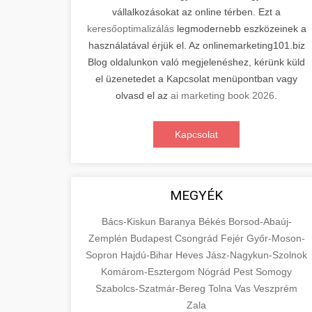
vállalkozásokat az online térben. Ezt a
keresőoptimalizálás
legmodernebb eszközeinek a
használatával érjük el. Az onlinemarketing101.biz
Blog oldalunkon való megjelenéshez, kérünk küld
el üzenetedet a Kapcsolat menüpontban vagy
olvasd el az
ai marketing book 2026
.
Kapcsolat
MEGYÉK
Bács-Kiskun
Baranya
Békés
Borsod-Abaúj-
Zemplén
Budapest
Csongrád
Fejér
Győr-Moson-
Sopron
Hajdú-Bihar
Heves
Jász-Nagykun-Szolnok
Komárom-Esztergom
Nógrád
Pest
Somogy
Szabolcs-Szatmár-Bereg
Tolna
Vas
Veszprém
Zala