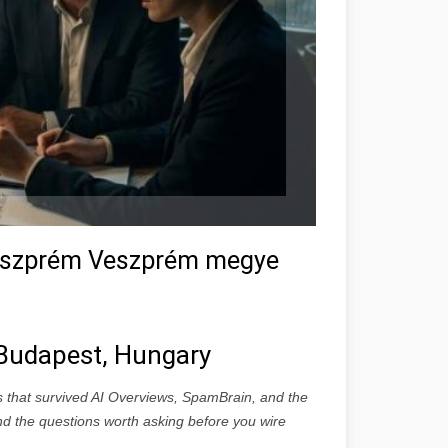
 Veszprém Veszprém megye
n Budapest, Hungary
s that survived AI Overviews, SpamBrain, and the
 and the questions worth asking before you wire