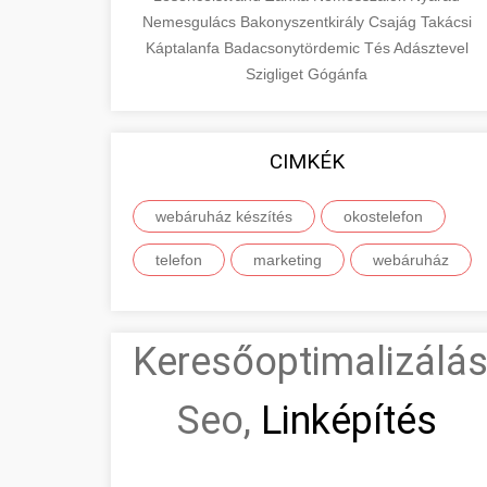
Nemesgulács
Bakonyszentkirály
Csajág
Takácsi
Káptalanfa
Badacsonytördemic
Tés
Adásztevel
Szigliget
Gógánfa
CIMKÉK
webáruház készítés
okostelefon
telefon
marketing
webáruház
Keresőoptimalizálás
Seo,
Linképítés