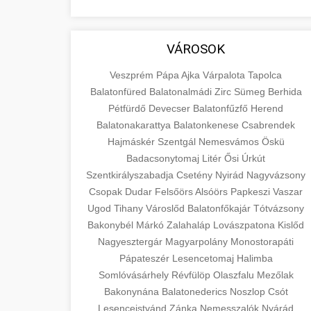
VÁROSOK
Veszprém
Pápa
Ajka
Várpalota
Tapolca
Balatonfüred
Balatonalmádi
Zirc
Sümeg
Berhida
Pétfürdő
Devecser
Balatonfűzfő
Herend
Balatonakarattya
Balatonkenese
Csabrendek
Hajmáskér
Szentgál
Nemesvámos
Öskü
Badacsonytomaj
Litér
Ősi
Úrkút
Szentkirályszabadja
Csetény
Nyirád
Nagyvázsony
Csopak
Dudar
Felsőörs
Alsóörs
Papkeszi
Vaszar
Ugod
Tihany
Városlőd
Balatonfőkajár
Tótvázsony
Bakonybél
Márkó
Zalahaláp
Lovászpatona
Kislőd
Nagyesztergár
Magyarpolány
Monostorapáti
Pápateszér
Lesencetomaj
Halimba
Somlóvásárhely
Révfülöp
Olaszfalu
Mezőlak
Bakonynána
Balatonederics
Noszlop
Csót
Lesenceistvánd
Zánka
Nemesszalók
Nyárád