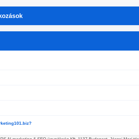
tkozások
rketing101.biz?