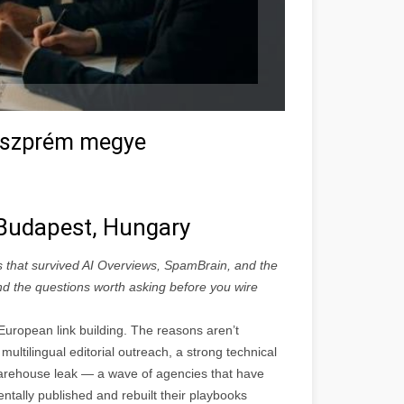
Veszprém megye
n Budapest, Hungary
s that survived AI Overviews, SpamBrain, and the
 and the questions worth asking before you wire
uropean link building. The reasons aren’t
multilingual editorial outreach, a strong technical
rehouse leak — a wave of agencies that have
ntally published and rebuilt their playbooks