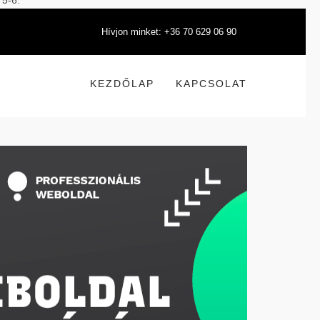
 5-6.
Hívjon minket: +36 70 629 06 90
KEZDŐLAP
KAPCSOLAT