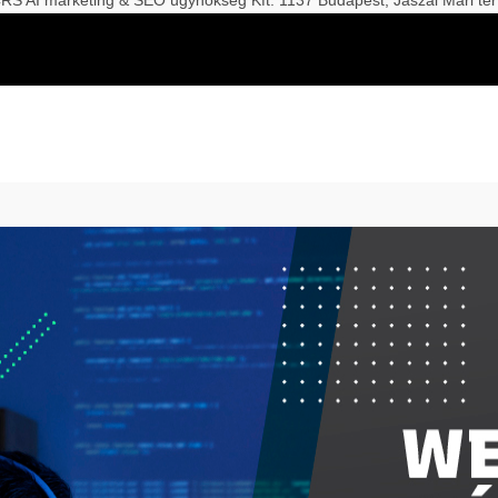
S AI marketing & SEO ügynökség Kft. 1137 Budapest, Jászai Mari tér