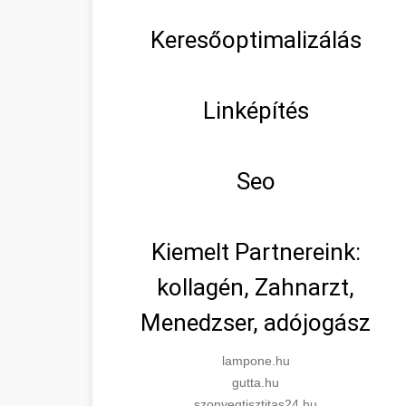
Keresőoptimalizálás
Linképítés
Seo
Kiemelt Partnereink:
kollagén, Zahnarzt,
Menedzser, adójogász
lampone.hu
gutta.hu
szonyegtisztitas24.hu