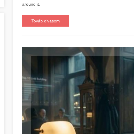
around it.
Továb olvasom