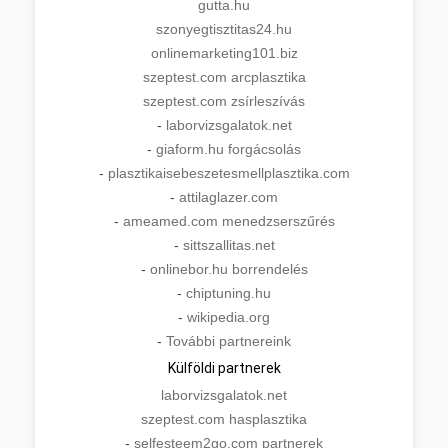
gutta.hu
szonyegtisztitas24.hu
onlinemarketing101.biz
szeptest.com arcplasztika
szeptest.com zsírleszívás
-
laborvizsgalatok.net
-
giaform.hu forgácsolás
-
plasztikaisebeszetesmellplasztika.com
-
attilaglazer.com
-
ameamed.com menedzserszűrés
-
sittszallitas.net
-
onlinebor.hu borrendelés
-
chiptuning.hu
-
wikipedia.org
-
További partnereink
Külföldi partnerek
laborvizsgalatok.net
szeptest.com hasplasztika
-
selfesteem2go.com partnerek