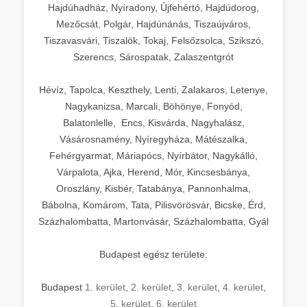
Hajdúhadház, Nyíradony, Újfehértó, Hajdúdorog,
Mezőcsát, Polgár, Hajdúnánás, Tiszaújváros,
Tiszavasvári, Tiszalök, Tokaj, Felsőzsolca, Szikszó,
Szerencs, Sárospatak, Zalaszentgrót
Hévíz, Tapolca, Keszthely, Lenti, Zalakaros, Letenye,
Nagykanizsa, Marcali, Böhönye, Fonyód,
Balatonlelle, Encs, Kisvárda, Nagyhalász,
Vásárosnamény, Nyíregyháza, Mátészalka,
Fehérgyarmat, Máriapócs, Nyírbátor, Nagykálló,
Várpalota, Ajka, Herend, Mór, Kincsesbánya,
Oroszlány, Kisbér, Tatabánya, Pannonhalma,
Bábolna, Komárom, Tata, Pilisvörösvár, Bicske, Érd,
Százhalombatta, Martonvásár, Százhalombatta, Gyál
Budapest egész területe:
Budapest
1. kerület
,
2. kerület
,
3. kerület
,
4. kerület
,
5. kerület
,
6. kerület