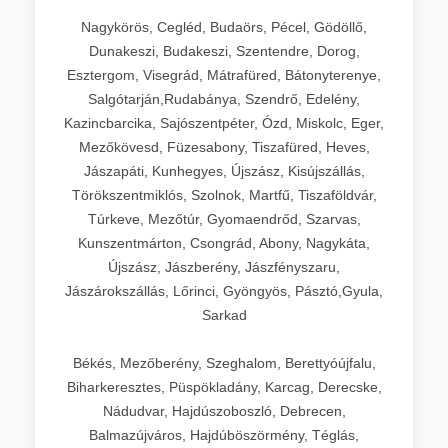
Nagykörös, Cegléd, Budaörs, Pécel, Gödöllő,
Dunakeszi, Budakeszi, Szentendre, Dorog,
Esztergom, Visegrád, Mátrafüred, Bátonyterenye,
Salgótarján,Rudabánya, Szendrő, Edelény,
Kazincbarcika, Sajószentpéter, Ózd, Miskolc, Eger,
Mezőkövesd, Füzesabony, Tiszafüred, Heves,
Jászapáti, Kunhegyes, Újszász, Kisújszállás,
Törökszentmiklós, Szolnok, Martfű, Tiszaföldvár,
Túrkeve, Mezőtúr, Gyomaendrőd, Szarvas,
Kunszentmárton, Csongrád, Abony, Nagykáta,
Újszász, Jászberény, Jászfényszaru,
Jászárokszállás, Lőrinci, Gyöngyös, Pásztó,Gyula,
Sarkad
Békés, Mezőberény, Szeghalom, Berettyóújfalu,
Biharkeresztes, Püspökladány, Karcag, Derecske,
Nádudvar, Hajdúszoboszló, Debrecen,
Balmazújváros, Hajdúböszörmény, Téglás,