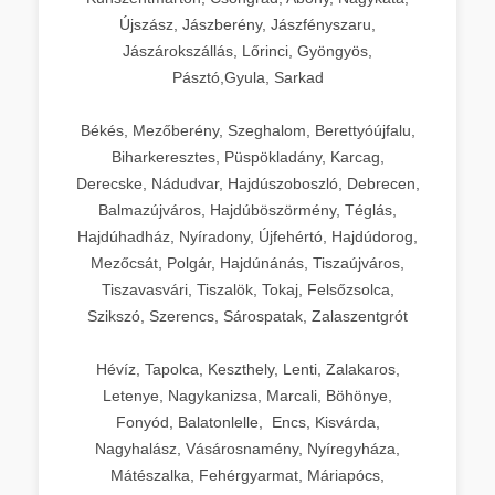
Újszász, Jászberény, Jászfényszaru,
Jászárokszállás, Lőrinci, Gyöngyös,
Pásztó,Gyula, Sarkad
Békés, Mezőberény, Szeghalom, Berettyóújfalu,
Biharkeresztes, Püspökladány, Karcag,
Derecske, Nádudvar, Hajdúszoboszló, Debrecen,
Balmazújváros, Hajdúböszörmény, Téglás,
Hajdúhadház, Nyíradony, Újfehértó, Hajdúdorog,
Mezőcsát, Polgár, Hajdúnánás, Tiszaújváros,
Tiszavasvári, Tiszalök, Tokaj, Felsőzsolca,
Szikszó, Szerencs, Sárospatak, Zalaszentgrót
Hévíz, Tapolca, Keszthely, Lenti, Zalakaros,
Letenye, Nagykanizsa, Marcali, Böhönye,
Fonyód, Balatonlelle, Encs, Kisvárda,
Nagyhalász, Vásárosnamény, Nyíregyháza,
Mátészalka, Fehérgyarmat, Máriapócs,