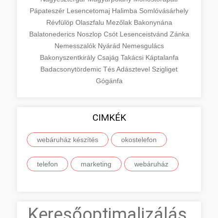
Pápateszér
Lesencetomaj
Halimba
Somlóvásárhely
Révfülöp
Olaszfalu
Mezőlak
Bakonynána
Balatonederics
Noszlop
Csót
Lesenceistvánd
Zánka
Nemesszalók
Nyárád
Nemesgulács
Bakonyszentkirály
Csajág
Takácsi
Káptalanfa
Badacsonytördemic
Tés
Adásztevel
Szigliget
Gógánfa
CIMKÉK
webáruház készítés
okostelefon
telefon
marketing
webáruház
Keresőoptimalizálás,