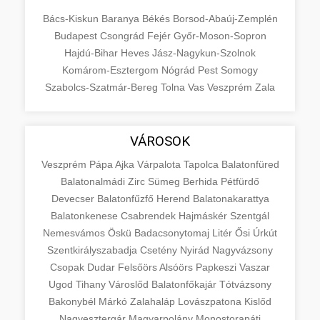
Bács-Kiskun
Baranya
Békés
Borsod-Abaúj-Zemplén
Budapest
Csongrád
Fejér
Győr-Moson-Sopron
Hajdú-Bihar
Heves
Jász-Nagykun-Szolnok
Komárom-Esztergom
Nógrád
Pest
Somogy
Szabolcs-Szatmár-Bereg
Tolna
Vas
Veszprém
Zala
VÁROSOK
Veszprém
Pápa
Ajka
Várpalota
Tapolca
Balatonfüred
Balatonalmádi
Zirc
Sümeg
Berhida
Pétfürdő
Devecser
Balatonfűzfő
Herend
Balatonakarattya
Balatonkenese
Csabrendek
Hajmáskér
Szentgál
Nemesvámos
Öskü
Badacsonytomaj
Litér
Ősi
Úrkút
Szentkirályszabadja
Csetény
Nyirád
Nagyvázsony
Csopak
Dudar
Felsőörs
Alsóörs
Papkeszi
Vaszar
Ugod
Tihany
Városlőd
Balatonfőkajár
Tótvázsony
Bakonybél
Márkó
Zalahaláp
Lovászpatona
Kislőd
Nagyesztergár
Magyarpolány
Monostorapáti