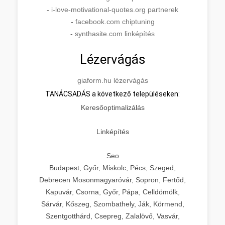
-
i-love-motivational-quotes.org partnerek
-
facebook.com chiptuning
-
synthasite.com linképítés
Lézervágás
giaform.hu lézervágás
TANÁCSADÁS a következő településeken:
Keresőoptimalizálás
Linképítés
Seo
Budapest, Győr, Miskolc, Pécs, Szeged,
Debrecen Mosonmagyaróvár, Sopron, Fertőd,
Kapuvár, Csorna, Győr, Pápa, Celldömölk,
Sárvár, Kőszeg, Szombathely, Ják, Körmend,
Szentgotthárd, Csepreg, Zalalövő, Vasvár,