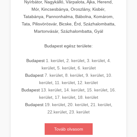
Nyírbátor, Nagykálló, Várpalota, Ajka, Herend,
Mór, Kincsesbánya, Oroszlány, Kisbér,
Tatabánya, Pannonhalma, Bábolna, Komárom,
Tata, Pilisvörösvár, Bicske, Érd, Százhalombatta,
Martonvásár, Százhalombatta, Gyál
Budapest egész területe:
Budapest
1. kerület
,
2. kerület
,
3. kerület
,
4.
kerület
,
5. kerület
,
6. kerület
Budapest
7. kerület
,
8. kerület
,
9. kerület
,
10.
kerület
,
11. kerület
,
12. kerület
Budapest
13. kerület
,
14. kerület
,
15. kerület
,
16.
kerület
,
17. kerület
,
18. kerület
Budapest
19. kerület
,
20. kerület
,
21. kerület
,
22.kerület
,
23. kerület
Továb olvasom