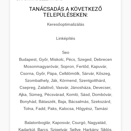
TANÁCSADÁS A KÖVETKEZŐ
TELEPÜLÉSEKEN:
Keresőoptimalizálás
Linképítés
Seo
Budapest, Győr, Miskolc, Pécs, Szeged, Debrecen
Mosonmagyaróvár, Sopron, Fertőd, Kapuvár,
Csorna, Győr, Pápa, Celldömölk, Sárvár, Kőszeg,
Szombathely, Ják, Körmend, Szentgotthárd,
Csepreg, Zalalövő, Vasvár, Jánosháza, Devecser,
Ajka, Sümeg, Pécsvárad, Komló, Sásd, Dombóvár,
Bonyhád, Bátaszék, Baja, Bácsalmás, Szekszárd,
Tolna, Fadd, Paks, Kalocsa, Hőgyész, Tamási
Balatonboglár, Kaposvár, Csurgó, Nagyatád,
Kadarkút, Barcs, Szigetvár, Sellye, Harkány, Siklós,