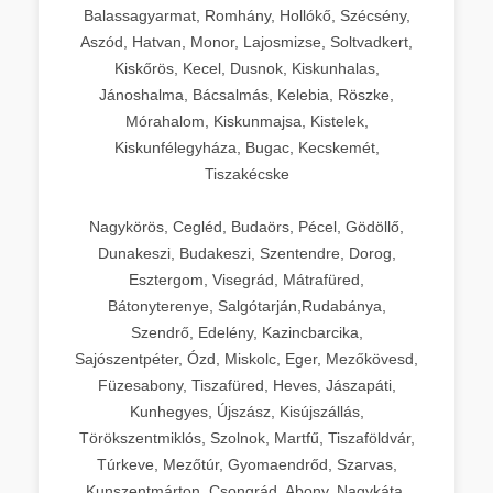
Balassagyarmat, Romhány, Hollókő, Szécsény,
Aszód, Hatvan, Monor, Lajosmizse, Soltvadkert,
Kiskőrös, Kecel, Dusnok, Kiskunhalas,
Jánoshalma, Bácsalmás, Kelebia, Röszke,
Mórahalom, Kiskunmajsa, Kistelek,
Kiskunfélegyháza, Bugac, Kecskemét,
Tiszakécske
Nagykörös, Cegléd, Budaörs, Pécel, Gödöllő,
Dunakeszi, Budakeszi, Szentendre, Dorog,
Esztergom, Visegrád, Mátrafüred,
Bátonyterenye, Salgótarján,Rudabánya,
Szendrő, Edelény, Kazincbarcika,
Sajószentpéter, Ózd, Miskolc, Eger, Mezőkövesd,
Füzesabony, Tiszafüred, Heves, Jászapáti,
Kunhegyes, Újszász, Kisújszállás,
Törökszentmiklós, Szolnok, Martfű, Tiszaföldvár,
Túrkeve, Mezőtúr, Gyomaendrőd, Szarvas,
Kunszentmárton, Csongrád, Abony, Nagykáta,