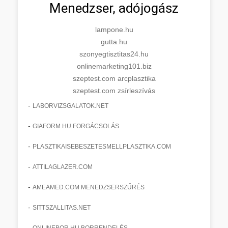
Menedzser, adójogász
lampone.hu
gutta.hu
szonyegtisztitas24.hu
onlinemarketing101.biz
szeptest.com arcplasztika
szeptest.com zsírleszívás
-
LABORVIZSGALATOK.NET
-
GIAFORM.HU FORGÁCSOLÁS
-
PLASZTIKAISEBESZETESMELLPLASZTIKA.COM
-
ATTILAGLAZER.COM
-
AMEAMED.COM MENEDZSERSZŰRÉS
-
SITTSZALLITAS.NET
-
ONLINEBOR.HU BORRENDELÉS