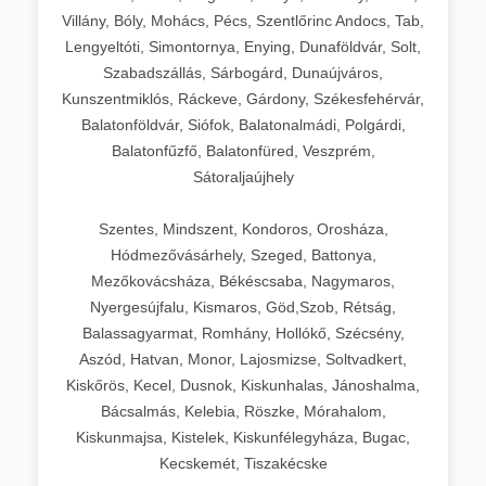
Villány, Bóly, Mohács, Pécs, Szentlőrinc Andocs, Tab,
Lengyeltóti, Simontornya, Enying, Dunaföldvár, Solt,
Szabadszállás, Sárbogárd, Dunaújváros,
Kunszentmiklós, Ráckeve, Gárdony, Székesfehérvár,
Balatonföldvár, Siófok, Balatonalmádi, Polgárdi,
Balatonfűzfő, Balatonfüred, Veszprém,
Sátoraljaújhely
Szentes, Mindszent, Kondoros, Orosháza,
Hódmezővásárhely, Szeged, Battonya,
Mezőkovácsháza, Békéscsaba, Nagymaros,
Nyergesújfalu, Kismaros, Göd,Szob, Rétság,
Balassagyarmat, Romhány, Hollókő, Szécsény,
Aszód, Hatvan, Monor, Lajosmizse, Soltvadkert,
Kiskőrös, Kecel, Dusnok, Kiskunhalas, Jánoshalma,
Bácsalmás, Kelebia, Röszke, Mórahalom,
Kiskunmajsa, Kistelek, Kiskunfélegyháza, Bugac,
Kecskemét, Tiszakécske