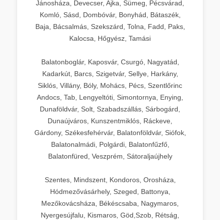
Jánosháza, Devecser, Ajka, Sümeg, Pécsvárad,
Komló, Sásd, Dombóvár, Bonyhád, Bátaszék,
Baja, Bácsalmás, Szekszárd, Tolna, Fadd, Paks,
Kalocsa, Hőgyész, Tamási
Balatonboglár, Kaposvár, Csurgó, Nagyatád,
Kadarkút, Barcs, Szigetvár, Sellye, Harkány,
Siklós, Villány, Bóly, Mohács, Pécs, Szentlőrinc
Andocs, Tab, Lengyeltóti, Simontornya, Enying,
Dunaföldvár, Solt, Szabadszállás, Sárbogárd,
Dunaújváros, Kunszentmiklós, Ráckeve,
Gárdony, Székesfehérvár, Balatonföldvár, Siófok,
Balatonalmádi, Polgárdi, Balatonfűzfő,
Balatonfüred, Veszprém, Sátoraljaújhely
Szentes, Mindszent, Kondoros, Orosháza,
Hódmezővásárhely, Szeged, Battonya,
Mezőkovácsháza, Békéscsaba, Nagymaros,
Nyergesújfalu, Kismaros, Göd,Szob, Rétság,