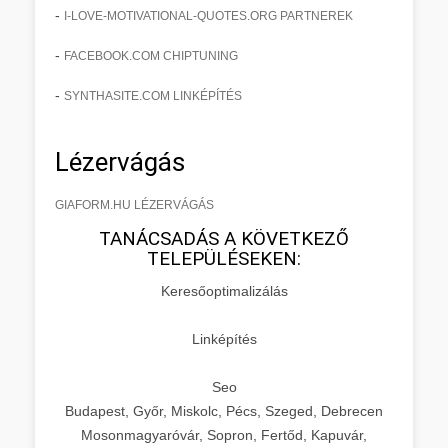
-
I-LOVE-MOTIVATIONAL-QUOTES.ORG PARTNEREK
-
FACEBOOK.COM CHIPTUNING
-
SYNTHASITE.COM LINKÉPÍTÉS
Lézervágás
GIAFORM.HU LÉZERVÁGÁS
TANÁCSADÁS A KÖVETKEZŐ
TELEPÜLÉSEKEN:
Keresőoptimalizálás
Linképítés
Seo
Budapest, Győr, Miskolc, Pécs, Szeged, Debrecen
Mosonmagyaróvár, Sopron, Fertőd, Kapuvár,