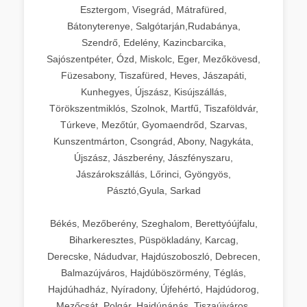
Esztergom, Visegrád, Mátrafüred,
Bátonyterenye, Salgótarján,Rudabánya,
Szendrő, Edelény, Kazincbarcika,
Sajószentpéter, Ózd, Miskolc, Eger, Mezőkövesd,
Füzesabony, Tiszafüred, Heves, Jászapáti,
Kunhegyes, Újszász, Kisújszállás,
Törökszentmiklós, Szolnok, Martfű, Tiszaföldvár,
Túrkeve, Mezőtúr, Gyomaendrőd, Szarvas,
Kunszentmárton, Csongrád, Abony, Nagykáta,
Újszász, Jászberény, Jászfényszaru,
Jászárokszállás, Lőrinci, Gyöngyös,
Pásztó,Gyula, Sarkad
Békés, Mezőberény, Szeghalom, Berettyóújfalu,
Biharkeresztes, Püspökladány, Karcag,
Derecske, Nádudvar, Hajdúszoboszló, Debrecen,
Balmazújváros, Hajdúböszörmény, Téglás,
Hajdúhadház, Nyíradony, Újfehértó, Hajdúdorog,
Mezőcsát, Polgár, Hajdúnánás, Tiszaújváros,