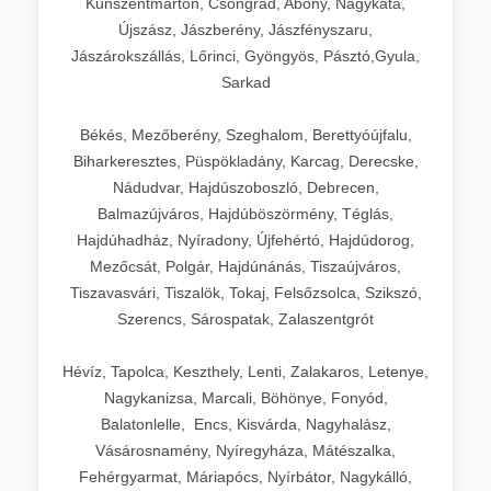
Kunszentmárton, Csongrád, Abony, Nagykáta,
Újszász, Jászberény, Jászfényszaru,
Jászárokszállás, Lőrinci, Gyöngyös, Pásztó,Gyula,
Sarkad
Békés, Mezőberény, Szeghalom, Berettyóújfalu,
Biharkeresztes, Püspökladány, Karcag, Derecske,
Nádudvar, Hajdúszoboszló, Debrecen,
Balmazújváros, Hajdúböszörmény, Téglás,
Hajdúhadház, Nyíradony, Újfehértó, Hajdúdorog,
Mezőcsát, Polgár, Hajdúnánás, Tiszaújváros,
Tiszavasvári, Tiszalök, Tokaj, Felsőzsolca, Szikszó,
Szerencs, Sárospatak, Zalaszentgrót
Hévíz, Tapolca, Keszthely, Lenti, Zalakaros, Letenye,
Nagykanizsa, Marcali, Böhönye, Fonyód,
Balatonlelle, Encs, Kisvárda, Nagyhalász,
Vásárosnamény, Nyíregyháza, Mátészalka,
Fehérgyarmat, Máriapócs, Nyírbátor, Nagykálló,