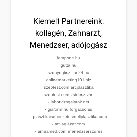
Kiemelt Partnereink:
kollagén, Zahnarzt,
Menedzser, adójogász
lampone.hu
gutta.hu
szonyegtisztitas24.hu
onlinemarketing101.biz
szeptest.com arcplasztika
szeptest.com zsírleszívás
-
laborvizsgalatok.net
-
giaform.hu forgácsolás
-
plasztikaisebeszetesmellplasztika.com
-
attilaglazer.com
-
ameamed.com menedzserszűrés