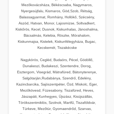
Mezőkovácsháza, Békéscsaba, Nagymaros,
Nyergesújfalu, Kismaros, Göd,Szob, Rétság,
Balassagyarmat, Romhány, Hollókő, Szécsény,
Aszód, Hatvan, Monor, Lajosmizse, Soltvadkert,
Kiskőrös, Kecel, Dusnok, Kiskunhalas, Jánoshalma,
Bácsalmás, Kelebia, Röszke, Mórahalom,
Kiskunmajsa, Kistelek, Kiskunfélegyháza, Bugac,
Kecskemét, Tiszakécske
Nagykörös, Cegléd, Budaörs, Pécel, Gödöllő,
Dunakeszi, Budakeszi, Szentendre, Dorog,
Esztergom, Visegrád, Mátrafüred, Bátonyterenye,
Salgótarján,Rudabánya, Szendrő, Edelény,
Kazincbarcika, Sajószentpéter, Ózd, Miskolc, Eger,
Mezőkövesd, Füzesabony, Tiszafüred, Heves,
Jászapáti, Kunhegyes, Újszász, Kisújszállás,
Törökszentmiklós, Szolnok, Martfű, Tiszaföldvár,
Túrkeve, Mezőtúr, Gyomaendrőd, Szarvas,