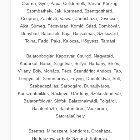
Csorna, Győr, Pápa, Celldömölk, Sárvár, Kőszeg,
Szombathely, Ják, Körmend, Szentgotthárd,
Csepreg, Zalalövő, Vasvár, Jánosháza, Devecser,
Ajka, Sümeg, Pécsvárad, Komló, Sásd, Dombóvár,
Bonyhád, Bátaszék, Baja, Bácsalmás, Szekszárd,
Tolna, Fadd, Paks, Kalocsa, Hőgyész, Tamási
Balatonboglár, Kaposvár, Csurgó, Nagyatád,
Kadarkút, Barcs, Szigetvár, Sellye, Harkány, Siklós,
Villány, Bóly, Mohács, Pécs, Szentlőrinc Andocs, Tab,
Lengyeltóti, Simontornya, Enying, Dunaföldvár, Solt,
Szabadszállás, Sárbogárd, Dunaújváros,
Kunszentmiklós, Ráckeve, Gárdony, Székesfehérvár,
Balatonföldvár, Siófok, Balatonalmádi, Polgárdi,
Balatonfűzfő, Balatonfüred, Veszprém,
Sátoraljaújhely
Szentes, Mindszent, Kondoros, Orosháza,
Hódmezővásárhely, Szeged, Battonya,