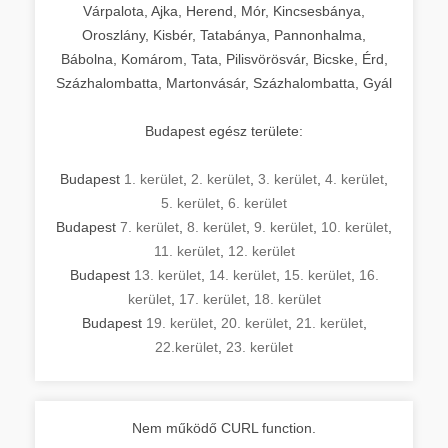
Várpalota, Ajka, Herend, Mór, Kincsesbánya,
Oroszlány, Kisbér, Tatabánya, Pannonhalma,
Bábolna, Komárom, Tata, Pilisvörösvár, Bicske, Érd,
Százhalombatta, Martonvásár, Százhalombatta, Gyál
Budapest egész területe:
Budapest
1. kerület
,
2. kerület
,
3. kerület
,
4. kerület
,
5. kerület
,
6. kerület
Budapest
7. kerület
,
8. kerület
,
9. kerület
,
10. kerület
,
11. kerület
,
12. kerület
Budapest
13. kerület
,
14. kerület
,
15. kerület
,
16.
kerület
,
17. kerület
,
18. kerület
Budapest
19. kerület
,
20. kerület
,
21. kerület
,
22.kerület
,
23. kerület
Nem működő CURL function.