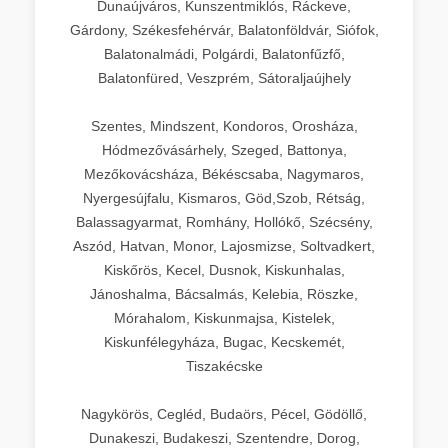
Dunaújváros, Kunszentmiklós, Ráckeve,
Gárdony, Székesfehérvár, Balatonföldvár, Siófok,
Balatonalmádi, Polgárdi, Balatonfűzfő,
Balatonfüred, Veszprém, Sátoraljaújhely
Szentes, Mindszent, Kondoros, Orosháza,
Hódmezővásárhely, Szeged, Battonya,
Mezőkovácsháza, Békéscsaba, Nagymaros,
Nyergesújfalu, Kismaros, Göd,Szob, Rétság,
Balassagyarmat, Romhány, Hollókő, Szécsény,
Aszód, Hatvan, Monor, Lajosmizse, Soltvadkert,
Kiskőrös, Kecel, Dusnok, Kiskunhalas,
Jánoshalma, Bácsalmás, Kelebia, Röszke,
Mórahalom, Kiskunmajsa, Kistelek,
Kiskunfélegyháza, Bugac, Kecskemét,
Tiszakécske
Nagykörös, Cegléd, Budaörs, Pécel, Gödöllő,
Dunakeszi, Budakeszi, Szentendre, Dorog,