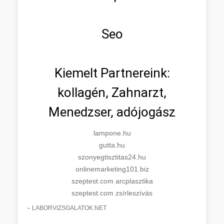
Seo
Kiemelt Partnereink:
kollagén, Zahnarzt,
Menedzser, adójogász
lampone.hu
gutta.hu
szonyegtisztitas24.hu
onlinemarketing101.biz
szeptest.com arcplasztika
szeptest.com zsírleszívás
-
LABORVIZSGALATOK.NET