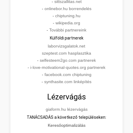
-
sittszallitas.net
-
onlinebor.hu borrendelés
-
chiptuning.hu
-
wikipedia.org
-
További partnereink
Külföldi partnerek
laborvizsgalatok.net
szeptest.com hasplasztika
-
selfesteem2go.com partnerek
-
i-love-motivational-quotes.org partnerek
-
facebook.com chiptuning
-
synthasite.com linképítés
Lézervágás
giaform.hu lézervágás
TANÁCSADÁS a következő településeken:
Keresőoptimalizálás