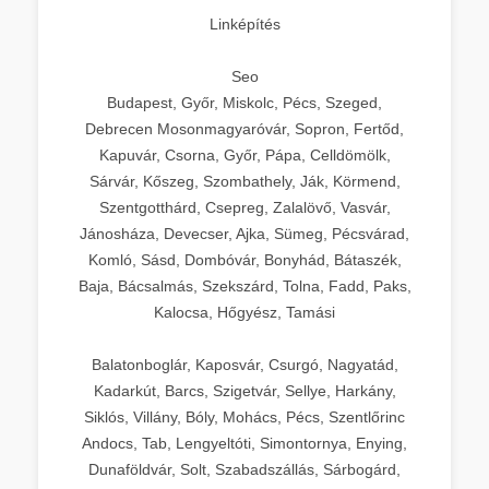
Linképítés
Seo
Budapest, Győr, Miskolc, Pécs, Szeged,
Debrecen Mosonmagyaróvár, Sopron, Fertőd,
Kapuvár, Csorna, Győr, Pápa, Celldömölk,
Sárvár, Kőszeg, Szombathely, Ják, Körmend,
Szentgotthárd, Csepreg, Zalalövő, Vasvár,
Jánosháza, Devecser, Ajka, Sümeg, Pécsvárad,
Komló, Sásd, Dombóvár, Bonyhád, Bátaszék,
Baja, Bácsalmás, Szekszárd, Tolna, Fadd, Paks,
Kalocsa, Hőgyész, Tamási
Balatonboglár, Kaposvár, Csurgó, Nagyatád,
Kadarkút, Barcs, Szigetvár, Sellye, Harkány,
Siklós, Villány, Bóly, Mohács, Pécs, Szentlőrinc
Andocs, Tab, Lengyeltóti, Simontornya, Enying,
Dunaföldvár, Solt, Szabadszállás, Sárbogárd,