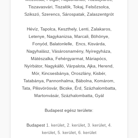
Tiszavasvári, Tiszalök, Tokaj, Felsőzsolca,
Szikszó, Szerencs, Sárospatak, Zalaszentgrót
Hévíz, Tapolca, Keszthely, Lenti, Zalakaros,
Letenye, Nagykanizsa, Marcali, Böhönye,
Fonyód, Balatonlelle, Encs, Kisvárda,
Nagyhalász, Vásárosnamény, Nyíregyháza,
Mátészalka, Fehérgyarmat, Máriapócs,
Nyírbátor, Nagykálló, Várpalota, Ajka, Herend,
Mór, Kincsesbánya, Oroszlány, Kisbér,
Tatabánya, Pannonhalma, Bábolna, Komárom,
Tata, Pilisvörösvár, Bicske, Érd, Százhalombatta,
Martonvásár, Százhalombatta, Gyál
Budapest egész területe:
Budapest
1. kerület
,
2. kerület
,
3. kerület
,
4.
kerület
,
5. kerület
,
6. kerület