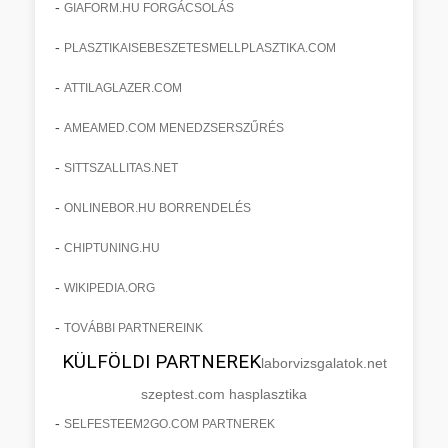
-
GIAFORM.HU FORGÁCSOLÁS
-
PLASZTIKAISEBESZETESMELLPLASZTIKA.COM
-
ATTILAGLAZER.COM
-
AMEAMED.COM MENEDZSERSZŰRÉS
-
SITTSZALLITAS.NET
-
ONLINEBOR.HU BORRENDELÉS
-
CHIPTUNING.HU
-
WIKIPEDIA.ORG
-
TOVÁBBI PARTNEREINK
KÜLFÖLDI PARTNEREK
laborvizsgalatok.net
szeptest.com hasplasztika
-
SELFESTEEM2GO.COM PARTNEREK