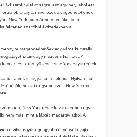
l 3-4 saroknyi távolságra lesz egy hely, ahol ezt
területek aránya, mivel ezek elengedhetetlenek
gyen. New York ma már nem emlékeztet a
yt fektettek az utóbbi évtizedekben a
a mennyire megengedhetõek egy város kulturális
 meglátogathatunk egy múzeumi kiállítást. A
 koncert és a könnyûzene. New York egyik remek
oncertet, amelyre ingyenes a belépés. Nyilván nem
 fellépésük, nekik is ingyenes volt. New Yorkban
yre.
gy városban, New York rendelkezik azonban egy
ig nem más, mint a látkép madártávlatból. A
osan a világ egyik legnagyobb élményét nyújtja.
izonyos kölcsönzõk akár már 4 dollárért kínálnak