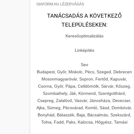
GIAFORM.HU LÉZERVÁGÁS
TANÁCSADÁS A KÖVETKEZŐ
TELEPÜLÉSEKEN:
Keresőoptimalizálás
Linképítés
Seo
Budapest, Győr, Miskolc, Pécs, Szeged, Debrecen
Mosonmagyaróvár, Sopron, Fertőd, Kapuvár,
Csorna, Győr, Pápa, Celldömölk, Sárvár, Kőszeg,
Szombathely, Ják, Körmend, Szentgotthárd,
Csepreg, Zalalövő, Vasvár, Jánosháza, Devecser,
Ajka, Sümeg, Pécsvárad, Komló, Sásd, Dombóvár,
Bonyhád, Bátaszék, Baja, Bácsalmás, Szekszárd,
Tolna, Fadd, Paks, Kalocsa, Hőgyész, Tamási