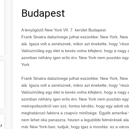
Budapest
A lenyûgözõ New York VII. 7. kerület Budapest
Frank Sinatra dalszövege juthat eszünkbe: New York, New Y
alá. Igaza volt a zenésznek, mikor azt énekelte, hogy “rés
Valószínûleg egy élet is kevés volna kifejteni, hogy a nagy 
azonban néhány igen erõs érv. New York nem pusztán egy 
York
Frank Sinatra dalszövege juthat eszünkbe: New York, New Y
alá. Igaza volt a zenésznek, mikor azt énekelte, hogy “rés
Valószínûleg egy élet is kevés volna kifejteni, hogy a nagy 
azonban néhány igen erõs érv. New York nem pusztán egy 
metropoliszokról van szó, fontos kérdés, hogy egy adott v
meghatározó faktora a csapvíz minõsége. Egyéb amerikai
,
nem lehet oka panaszra, hiszen a legutóbbi felmérések ala
már New York-ban, tudjuk, hogy igaz a mondás: ez a váro