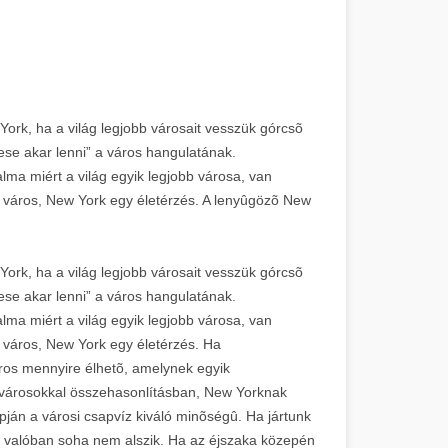
ork, ha a világ legjobb városait vesszük górcsõ
zese akar lenni” a város hangulatának.
alma miért a világ egyik legjobb városa, van
város, New York egy életérzés. A lenyûgözõ New
ork, ha a világ legjobb városait vesszük górcsõ
zese akar lenni” a város hangulatának.
alma miért a világ egyik legjobb városa, van
város, New York egy életérzés. Ha
áros mennyire élhetõ, amelynek egyik
 városokkal összehasonlításban, New Yorknak
pján a városi csapvíz kiváló minõségû. Ha jártunk
s valóban soha nem alszik. Ha az éjszaka közepén