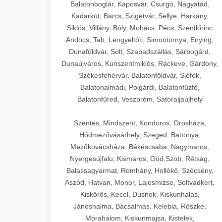
Balatonboglár, Kaposvár, Csurgó, Nagyatád,
Kadarkút, Barcs, Szigetvár, Sellye, Harkány,
Siklós, Villány, Bóly, Mohács, Pécs, Szentlőrinc
Andocs, Tab, Lengyeltóti, Simontornya, Enying,
Dunaföldvár, Solt, Szabadszállás, Sárbogárd,
Dunaújváros, Kunszentmiklós, Ráckeve, Gárdony,
Székesfehérvár, Balatonföldvár, Siófok,
Balatonalmádi, Polgárdi, Balatonfűzfő,
Balatonfüred, Veszprém, Sátoraljaújhely
Szentes, Mindszent, Kondoros, Orosháza,
Hódmezővásárhely, Szeged, Battonya,
Mezőkovácsháza, Békéscsaba, Nagymaros,
Nyergesújfalu, Kismaros, Göd,Szob, Rétság,
Balassagyarmat, Romhány, Hollókő, Szécsény,
Aszód, Hatvan, Monor, Lajosmizse, Soltvadkert,
Kiskőrös, Kecel, Dusnok, Kiskunhalas,
Jánoshalma, Bácsalmás, Kelebia, Röszke,
Mórahalom, Kiskunmajsa, Kistelek,