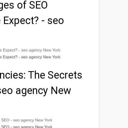
ges of SEO
 Expect? - seo
e Expect? - seo agency New York
e Expect? - seo agency New York
cies: The Secrets
 seo agency New
e SEO - seo agency New York
e SEO - seo agency New York