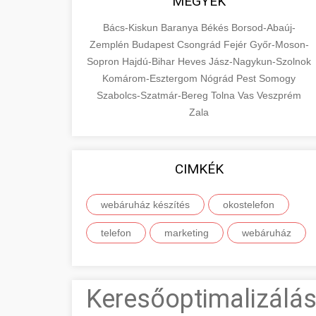
MEGYÉK
Bács-Kiskun
Baranya
Békés
Borsod-Abaúj-
Zemplén
Budapest
Csongrád
Fejér
Győr-Moson-
Sopron
Hajdú-Bihar
Heves
Jász-Nagykun-Szolnok
Komárom-Esztergom
Nógrád
Pest
Somogy
Szabolcs-Szatmár-Bereg
Tolna
Vas
Veszprém
Zala
CIMKÉK
webáruház készítés
okostelefon
telefon
marketing
webáruház
Keresőoptimalizálás