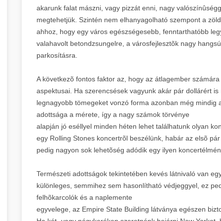
akarunk falat mászni, vagy pizzát enni, nagy valószínûségge
megtehetjük. Szintén nem elhanyagolható szempont a zöld 
ahhoz, hogy egy város egészségesebb, fenntarthatóbb le
valahavolt betondzsungelre, a városfejlesztõk nagy hangsúl
parkosításra.
A következõ fontos faktor az, hogy az átlagember számár
aspektusai. Ha szerencsések vagyunk akár pár dollárért is
legnagyobb tömegeket vonzó forma azonban még mindig a
adottsága a mérete, így a nagy számok törvénye
alapján jó eséllyel minden héten lehet találhatunk olyan k
egy Rolling Stones koncertrõl beszélünk, habár az elsõ pár
pedig nagyon sok lehetõség adódik egy ilyen koncertélmén
Természeti adottságok tekintetében kevés látnivaló van e
különleges, semmihez sem hasonlítható védjeggyel, ez ped
felhõkarcolók és a naplemente
egyvelege, az Empire State Building látványa egészen bizt
Ha két- vagy négykeréken szeretnénk bejárni New Yorkot, b