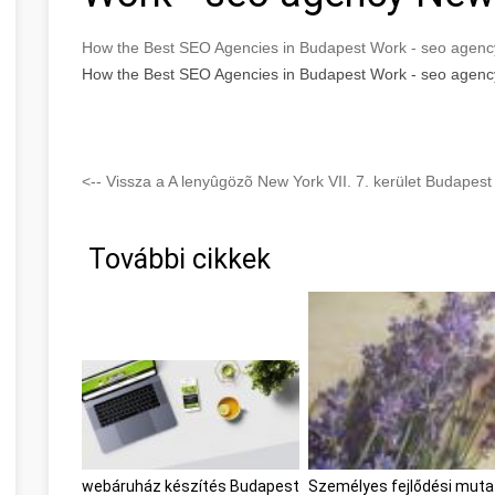
How the Best SEO Agencies in Budapest Work - seo agen
How the Best SEO Agencies in Budapest Work - seo agen
<-- Vissza a A lenyûgözõ New York VII. 7. kerület Budapest 
További cikkek
webáruház készítés Budapest
Személyes fejlődési mut