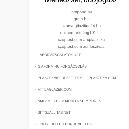
lampone.hu
gutta.hu
szonyegtisztitas24.hu
onlinemarketing101.biz
szeptest.com arcplasztika
szeptest.com zsírleszívás
-
LABORVIZSGALATOK.NET
-
GIAFORM.HU FORGÁCSOLÁS
-
PLASZTIKAISEBESZETESMELLPLASZTIKA.COM
-
ATTILAGLAZER.COM
-
AMEAMED.COM MENEDZSERSZŰRÉS
-
SITTSZALLITAS.NET
-
ONLINEBOR.HU BORRENDELÉS