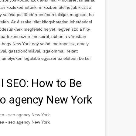
n közlekedhetünk, miközben átélhetjük kicsit a
 egy valóságos tündérmesében találják magukat, ha
len. Az éjszakai élet kifogyhatatlan lehetõségei
õdésünknek megfelelõ helyet, legyen szó a hip-
erparti zene szerelmeseirõl, ebben a városban
, hogy New York egy valódi metropolisz, amely
ával, gasztronómiával, izgalommal, rejtett
 amelyeken legalább egyszer az életben be kell
l SEO: How to Be
seo agency New York
rea - seo agency New York
rea - seo agency New York