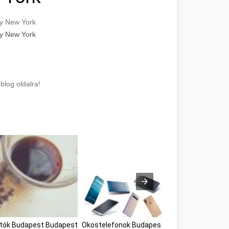
cy New York
cy New York
blog oldalra!
atók Budapest Budapest
Okostelefonok Budapest
Okostelefonok Bu