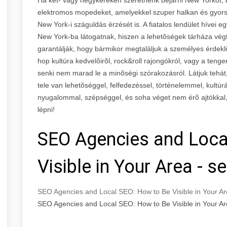
elektromos mopedeket, amelyekkel szuper halkan és gyorsa
New York-i száguldás érzését is. A fiatalos lendület hívei
New York-ba látogatnak, hiszen a lehetõségek tárháza végte
garantálják, hogy bármikor megtaláljuk a személyes érdekl
hop kultúra kedvelõirõl, rock&roll rajongókról, vagy a teng
senki nem marad le a minõségi szórakozásról. Látjuk tehát
tele van lehetõséggel, felfedezéssel, történelemmel, kultúr
nyugalommal, szépséggel, és soha véget nem érõ ajtókkal,
lépni!
SEO Agencies and Loca
Visible in Your Area - 
SEO Agencies and Local SEO: How to Be Visible in Your A
SEO Agencies and Local SEO: How to Be Visible in Your A