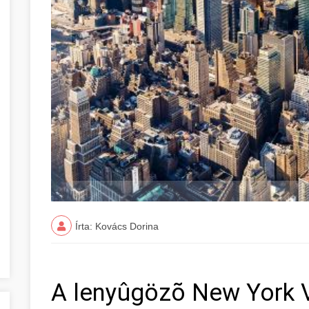
Írta: Kovács Dorina
A lenyûgözõ New York VI