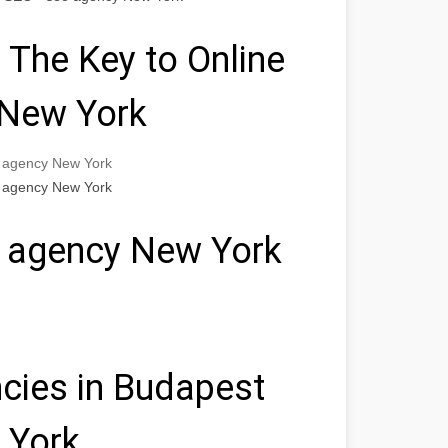
 The Key to Online
 New York
o agency New York
o agency New York
o agency New York
cies in Budapest
 York