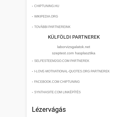
-
CHIPTUNING.HU
-
WIKIPEDIA.ORG
-
TOVÁBBI PARTNEREINK
KÜLFÖLDI PARTNEREK
laborvizsgalatok.net
szeptest.com hasplasztika
-
SELFESTEEM2GO.COM PARTNEREK
-
I-LOVE-MOTIVATIONAL-QUOTES.ORG PARTNEREK
-
FACEBOOK.COM CHIPTUNING
-
SYNTHASITE.COM LINKÉPÍTÉS
Lézervágás