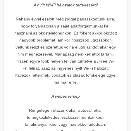
A nyílt Wi-Fi hálózatok terjedéséről
Néhány évvel ezelőtt még joggal panaszkodtunk arra,
hogy folyamatosan a saját adatforgalmunkat kell
használni az okostelefonunkon. Ez főként akkor okozott
nagyobb problémát, amikor hosszabb utazásokon
vettünk részt és szerettük volna elütni az időt akár egy
film megnézésével. Manapság nem kell ettől tartani,
hiszen egyre több helyen fel van tüntetve a „Free Wi-
Fi” felirat, azaz az ingyenes nyílt Wi-Fi hálózat.
Kávézók, éttermek, vonatok és plázák tömkelege ügyel
ma már erre.
A webes térkép
Rengetegen utazunk akár autóval, akár
tömegközlekedési eszközzel munkánkból,
tanulmányainkból vagy más okból adódóan.