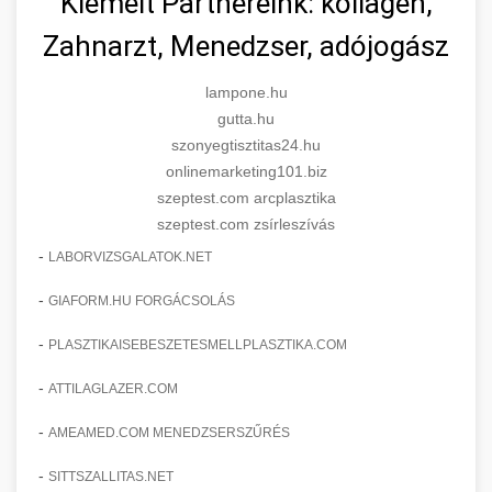
Kiemelt Partnereink: kollagén,
Zahnarzt, Menedzser, adójogász
lampone.hu
gutta.hu
szonyegtisztitas24.hu
onlinemarketing101.biz
szeptest.com arcplasztika
szeptest.com zsírleszívás
-
LABORVIZSGALATOK.NET
-
GIAFORM.HU FORGÁCSOLÁS
-
PLASZTIKAISEBESZETESMELLPLASZTIKA.COM
-
ATTILAGLAZER.COM
-
AMEAMED.COM MENEDZSERSZŰRÉS
-
SITTSZALLITAS.NET