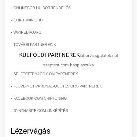
-
ONLINEBOR.HU BORRENDELÉS
-
CHIPTUNING.HU
-
WIKIPEDIA.ORG
-
TOVÁBBI PARTNEREINK
KÜLFÖLDI PARTNEREK
laborvizsgalatok.net
szeptest.com hasplasztika
-
SELFESTEEM2GO.COM PARTNEREK
-
I-LOVE-MOTIVATIONAL-QUOTES.ORG PARTNEREK
-
FACEBOOK.COM CHIPTUNING
-
SYNTHASITE.COM LINKÉPÍTÉS
Lézervágás