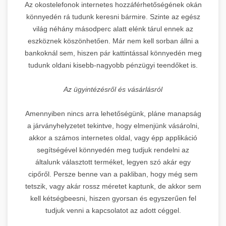
Az okostelefonok internetes hozzáférhetőségének okán
könnyedén rá tudunk keresni bármire. Szinte az egész
világ néhány másodperc alatt elénk tárul ennek az
eszköznek köszönhetően. Már nem kell sorban állni a
bankoknál sem, hiszen pár kattintással könnyedén meg
tudunk oldani kisebb-nagyobb pénzügyi teendőket is.
Az ügyintézésről és vásárlásról
Amennyiben nincs arra lehetőségünk, pláne manapság
a járványhelyzetet tekintve, hogy elmenjünk vásárolni,
akkor a számos internetes oldal, vagy épp applikáció
segítségével könnyedén meg tudjuk rendelni az
általunk választott terméket, legyen szó akár egy
cipőről. Persze benne van a pakliban, hogy még sem
tetszik, vagy akár rossz méretet kaptunk, de akkor sem
kell kétségbeesni, hiszen gyorsan és egyszerűen fel
tudjuk venni a kapcsolatot az adott céggel.