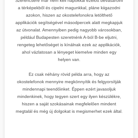
Szerencsére már nem kell napokkal ezelőtt bevásárolni
a térképekből és cipelni magunkkal, pláne kiigazodni
azokon, hiszen az okostelefonokra letölthető
applikációk segítségével másodpercek alatt megkapjuk
az útvonalat. Amennyiben pedig nagyobb városokban,
például Budapesten szeretnénk A-ból B-be eljutni,
rengeteg lehetőséget is kínálnak ezek az applikációk,
ahol vázlatosan a lényeget kiemelve minden egy
helyen van.
Ez csak néhány rövid példa arra, hogy az
okostelefonok mennyire megkönnyítik és felgyorsítják
mindennapi teendőinket. Éppen ezért javasoljuk
mindenkinek, hogy tegyen szert egy ilyen készülékre,
hiszen a saját szokásainak megfelelően mindent
megtalál és még új dolgokat is megismerhet ezek által.