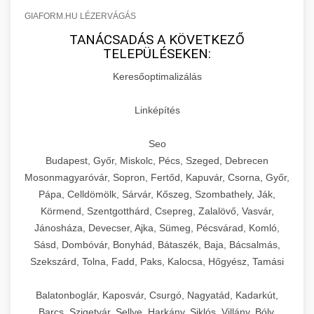
GIAFORM.HU LÉZERVÁGÁS
TANÁCSADÁS A KÖVETKEZŐ
TELEPÜLÉSEKEN:
Keresőoptimalizálás
Linképítés
Seo
Budapest, Győr, Miskolc, Pécs, Szeged, Debrecen
Mosonmagyaróvár, Sopron, Fertőd, Kapuvár, Csorna, Győr,
Pápa, Celldömölk, Sárvár, Kőszeg, Szombathely, Ják,
Körmend, Szentgotthárd, Csepreg, Zalalövő, Vasvár,
Jánosháza, Devecser, Ajka, Sümeg, Pécsvárad, Komló,
Sásd, Dombóvár, Bonyhád, Bátaszék, Baja, Bácsalmás,
Szekszárd, Tolna, Fadd, Paks, Kalocsa, Hőgyész, Tamási
Balatonboglár, Kaposvár, Csurgó, Nagyatád, Kadarkút,
Barcs, Szigetvár, Sellye, Harkány, Siklós, Villány, Bóly,