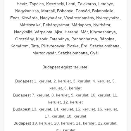
Hévíz, Tapolca, Keszthely, Lenti, Zalakaros, Letenye,
Nagykanizsa, Marcali, Böhönye, Fonyód, Balatonlelle,
Encs, Kisvárda, Nagyhalász, Vásárosnamény, Nyíregyháza,
Mátészalka, Fehérgyarmat, Máriapócs, Nyírbátor,
Nagykálló, Várpalota, Ajka, Herend, Mór, Kincsesbánya,
Oroszlány, Kisbér, Tatabánya, Pannonhalma, Bábolna,
Komárom, Tata, Pilisvörösvár, Bicske, Érd, Százhalombatta,
Martonvásár, Százhalombatta, Gyál
Budapest egész területe:
Budapest
1. kerület
,
2. kerület
,
3. kerület
,
4. kerület
,
5.
kerület
,
6. kerület
Budapest
7. kerület
,
8. kerület
,
9. kerület
,
10. kerület
,
11.
kerület
,
12. kerület
Budapest
13. kerület
,
14. kerület
,
15. kerület
,
16. kerület
,
17. kerület
,
18. kerület
Budapest
19. kerület
,
20. kerület
,
21. kerület
,
22.kerület
,
23. kerület