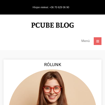
Hívjon minket: +36 70 629 06 90
Menü
RÓLUNK