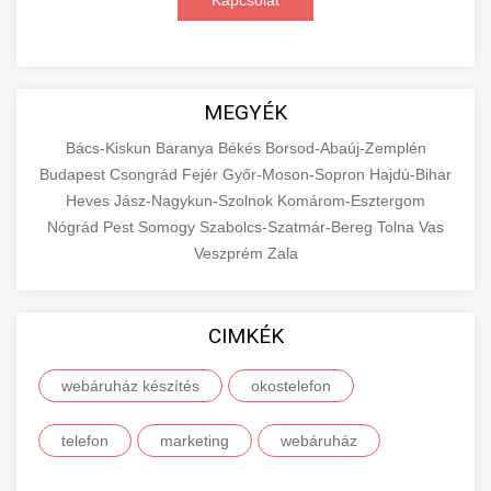
Kapcsolat
MEGYÉK
Bács-Kiskun
Baranya
Békés
Borsod-Abaúj-Zemplén
Budapest
Csongrád
Fejér
Győr-Moson-Sopron
Hajdú-Bihar
Heves
Jász-Nagykun-Szolnok
Komárom-Esztergom
Nógrád
Pest
Somogy
Szabolcs-Szatmár-Bereg
Tolna
Vas
Veszprém
Zala
CIMKÉK
webáruház készítés
okostelefon
telefon
marketing
webáruház