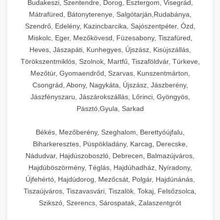
Budakeszi, Szentendre, Dorog, Esztergom, Visegrád,
Mátrafüred, Bátonyterenye, Salgótarján,Rudabánya,
Szendrő, Edelény, Kazincbarcika, Sajószentpéter, Ózd,
Miskolc, Eger, Mezőkövesd, Füzesabony, Tiszafüred,
Heves, Jászapáti, Kunhegyes, Újszász, Kisújszállás,
Törökszentmiklós, Szolnok, Martfű, Tiszaföldvár, Túrkeve,
Mezőtúr, Gyomaendrőd, Szarvas, Kunszentmárton,
Csongrád, Abony, Nagykáta, Újszász, Jászberény,
Jászfényszaru, Jászárokszállás, Lőrinci, Gyöngyös,
Pásztó,Gyula, Sarkad
Békés, Mezőberény, Szeghalom, Berettyóújfalu,
Biharkeresztes, Püspökladány, Karcag, Derecske,
Nádudvar, Hajdúszoboszló, Debrecen, Balmazújváros,
Hajdúböszörmény, Téglás, Hajdúhadház, Nyíradony,
Újfehértó, Hajdúdorog, Mezőcsát, Polgár, Hajdúnánás,
Tiszaújváros, Tiszavasvári, Tiszalök, Tokaj, Felsőzsolca,
Szikszó, Szerencs, Sárospatak, Zalaszentgrót