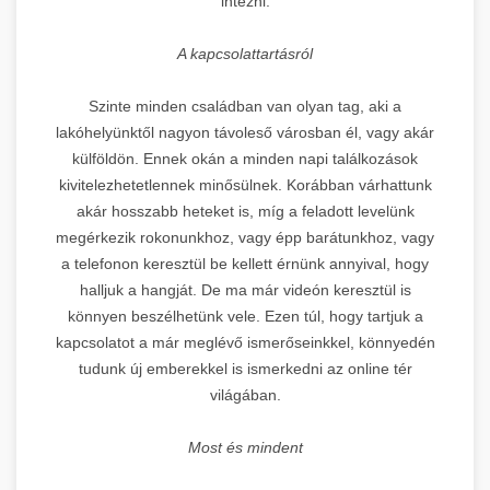
intézni.
A kapcsolattartásról
Szinte minden családban van olyan tag, aki a
lakóhelyünktől nagyon távoleső városban él, vagy akár
külföldön. Ennek okán a minden napi találkozások
kivitelezhetetlennek minősülnek. Korábban várhattunk
akár hosszabb heteket is, míg a feladott levelünk
megérkezik rokonunkhoz, vagy épp barátunkhoz, vagy
a telefonon keresztül be kellett érnünk annyival, hogy
halljuk a hangját. De ma már videón keresztül is
könnyen beszélhetünk vele. Ezen túl, hogy tartjuk a
kapcsolatot a már meglévő ismerőseinkkel, könnyedén
tudunk új emberekkel is ismerkedni az online tér
világában.
Most és mindent