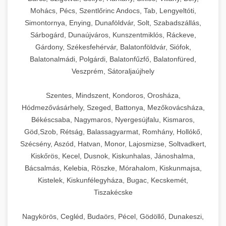
Mohács, Pécs, Szentlőrinc Andocs, Tab, Lengyeltóti,
Simontornya, Enying, Dunaföldvár, Solt, Szabadszállás,
Sárbogárd, Dunaújváros, Kunszentmiklós, Ráckeve,
Gárdony, Székesfehérvár, Balatonföldvár, Siófok,
Balatonalmádi, Polgárdi, Balatonfűzfő, Balatonfüred,
Veszprém, Sátoraljaújhely
Szentes, Mindszent, Kondoros, Orosháza,
Hódmezővásárhely, Szeged, Battonya, Mezőkovácsháza,
Békéscsaba, Nagymaros, Nyergesújfalu, Kismaros,
Göd,Szob, Rétság, Balassagyarmat, Romhány, Hollókő,
Szécsény, Aszód, Hatvan, Monor, Lajosmizse, Soltvadkert,
Kiskőrös, Kecel, Dusnok, Kiskunhalas, Jánoshalma,
Bácsalmás, Kelebia, Röszke, Mórahalom, Kiskunmajsa,
Kistelek, Kiskunfélegyháza, Bugac, Kecskemét,
Tiszakécske
Nagykörös, Cegléd, Budaörs, Pécel, Gödöllő, Dunakeszi,