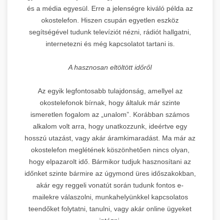
és a média egyesül. Erre a jelenségre kiváló példa az
okostelefon. Hiszen csupán egyetlen eszköz
segítségével tudunk televíziót nézni, rádiót hallgatni,
internetezni és még kapcsolatot tartani is.
A hasznosan eltöltött időről
Az egyik legfontosabb tulajdonság, amellyel az
okostelefonok bírnak, hogy általuk már szinte
ismeretlen fogalom az „unalom”. Korábban számos
alkalom volt arra, hogy unatkozzunk, ideértve egy
hosszú utazást, vagy akár áramkimaradást. Ma már az
okostelefon meglétének köszönhetően nincs olyan,
hogy elpazarolt idő. Bármikor tudjuk hasznosítani az
időnket szinte bármire az úgymond üres időszakokban,
akár egy reggeli vonatút során tudunk fontos e-
mailekre válaszolni, munkahelyünkkel kapcsolatos
teendőket folytatni, tanulni, vagy akár online ügyeket