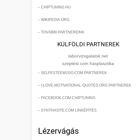
-
CHIPTUNING.HU
-
WIKIPEDIA.ORG
-
TOVÁBBI PARTNEREINK
KÜLFÖLDI PARTNEREK
laborvizsgalatok.net
szeptest.com hasplasztika
-
SELFESTEEM2GO.COM PARTNEREK
-
I-LOVE-MOTIVATIONAL-QUOTES.ORG PARTNEREK
-
FACEBOOK.COM CHIPTUNING
-
SYNTHASITE.COM LINKÉPÍTÉS
Lézervágás