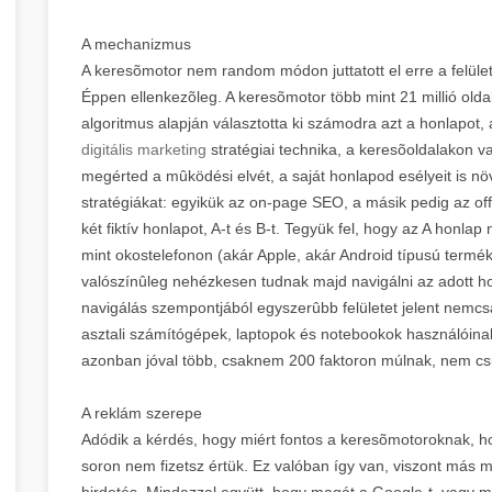
A mechanizmus
A keresõmotor nem random módon juttatott el erre a felület
Éppen ellenkezõleg. A keresõmotor több mint 21 millió old
algoritmus alapján választotta ki számodra azt a honlapot
digitális marketing
stratégiai technika, a keresõoldalakon v
megérted a mûködési elvét, a saját honlapod esélyeit is n
stratégiákat: egyikük az on-page SEO, a másik pedig az o
két fiktív honlapot, A-t és B-t. Tegyük fel, hogy az A honl
mint okostelefonon (akár Apple, akár Android típusú termék
valószínûleg nehézkesen tudnak majd navigálni az adott h
navigálás szempontjából egyszerûbb felületet jelent nemcs
asztali számítógépek, laptopok és notebookok használóina
azonban jóval több, csaknem 200 faktoron múlnak, nem cs
A reklám szerepe
Adódik a kérdés, hogy miért fontos a keresõmotoroknak, 
soron nem fizetsz értük. Ez valóban így van, viszont más m
hirdetés. Mindazzal együtt, hogy magát a Google-t, vagy má