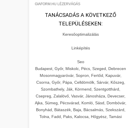
GIAFORM.HU LÉZERVÁGÁS
TANÁCSADÁS A KÖVETKEZŐ
TELEPÜLÉSEKEN:
Keresőoptimalizálás
Linképítés
Seo
Budapest, Győr, Miskolc, Pécs, Szeged, Debrecen
Mosonmagyaróvár, Sopron, Fertőd, Kapuvár,
Csorna, Győr, Pápa, Celldömölk, Sárvár, Kőszeg,
Szombathely, Ják, Körmend, Szentgotthárd,
Csepreg, Zalalövő, Vasvár, Jánosháza, Devecser,
Ajka, Sümeg, Pécsvárad, Komló, Sásd, Dombóvár,
Bonyhád, Bátaszék, Baja, Bácsalmás, Szekszárd,
Tolna, Fadd, Paks, Kalocsa, Hőgyész, Tamási