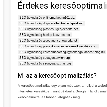
Érdekes keresőoptimali
SEO ügynökség onlinemarketing101.biz
SEO ügynökség dugulaselharitasbudapest.net
SEO ügynökség plasticsurgeryexperts.net
SEO ügynökség honlap-keszites.net
SEO ügynökség aiseoagencynewyork.net
SEO ügynökség plasztikaisebeszetesmellplasztika.com
SEO ügynökség keresomarketingugynoksegbudapest.blog.hu
SEO ügynökség seoagenturwien.org
SEO ügynökség szonyegtisztitas.org
Mi az a keresőoptimalizálás?
A keresőoptimalizálás egy olyan módszer, amellyel a webo
internetes keresőkben, mint például a Google. Ha jól csin
weboldalunkra, és többen látogatják meg.