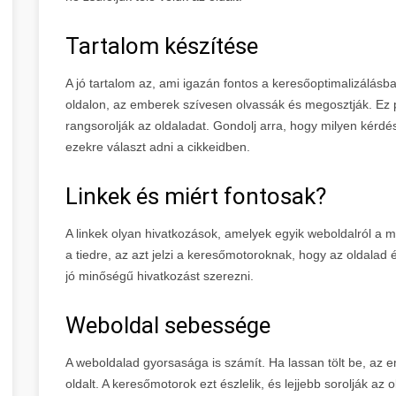
Tartalom készítése
A jó tartalom az, ami igazán fontos a keresőoptimalizálásb
oldalon, az emberek szívesen olvassák és megosztják. Ez
rangsorolják az oldaladat. Gondolj arra, hogy milyen kérdé
ezekre választ adni a cikkeidben.
Linkek és miért fontosak?
A linkek olyan hivatkozások, amelyek egyik weboldalról a 
a tiedre, az azt jelzi a keresőmotoroknak, hogy az oldalad 
jó minőségű hivatkozást szerezni.
Weboldal sebessége
A weboldalad gyorsasága is számít. Ha lassan tölt be, az 
oldalt. A keresőmotorok ezt észlelik, és lejjebb sorolják az