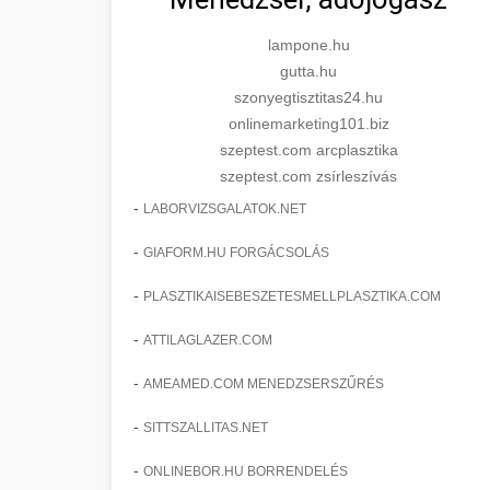
lampone.hu
gutta.hu
szonyegtisztitas24.hu
onlinemarketing101.biz
szeptest.com arcplasztika
szeptest.com zsírleszívás
-
LABORVIZSGALATOK.NET
-
GIAFORM.HU FORGÁCSOLÁS
-
PLASZTIKAISEBESZETESMELLPLASZTIKA.COM
-
ATTILAGLAZER.COM
-
AMEAMED.COM MENEDZSERSZŰRÉS
-
SITTSZALLITAS.NET
-
ONLINEBOR.HU BORRENDELÉS