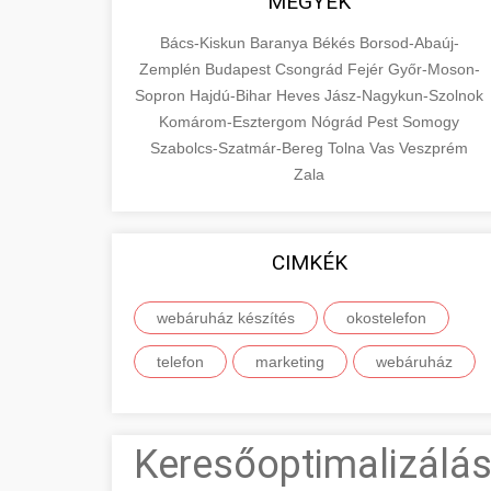
MEGYÉK
Bács-Kiskun
Baranya
Békés
Borsod-Abaúj-
Zemplén
Budapest
Csongrád
Fejér
Győr-Moson-
Sopron
Hajdú-Bihar
Heves
Jász-Nagykun-Szolnok
Komárom-Esztergom
Nógrád
Pest
Somogy
Szabolcs-Szatmár-Bereg
Tolna
Vas
Veszprém
Zala
CIMKÉK
webáruház készítés
okostelefon
telefon
marketing
webáruház
Keresőoptimalizálás