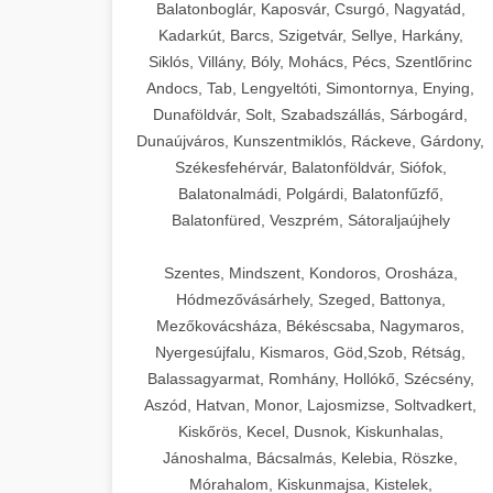
Balatonboglár, Kaposvár, Csurgó, Nagyatád,
Kadarkút, Barcs, Szigetvár, Sellye, Harkány,
Siklós, Villány, Bóly, Mohács, Pécs, Szentlőrinc
Andocs, Tab, Lengyeltóti, Simontornya, Enying,
Dunaföldvár, Solt, Szabadszállás, Sárbogárd,
Dunaújváros, Kunszentmiklós, Ráckeve, Gárdony,
Székesfehérvár, Balatonföldvár, Siófok,
Balatonalmádi, Polgárdi, Balatonfűzfő,
Balatonfüred, Veszprém, Sátoraljaújhely
Szentes, Mindszent, Kondoros, Orosháza,
Hódmezővásárhely, Szeged, Battonya,
Mezőkovácsháza, Békéscsaba, Nagymaros,
Nyergesújfalu, Kismaros, Göd,Szob, Rétság,
Balassagyarmat, Romhány, Hollókő, Szécsény,
Aszód, Hatvan, Monor, Lajosmizse, Soltvadkert,
Kiskőrös, Kecel, Dusnok, Kiskunhalas,
Jánoshalma, Bácsalmás, Kelebia, Röszke,
Mórahalom, Kiskunmajsa, Kistelek,