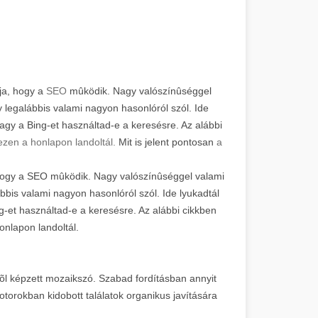
tja, hogy a
SEO
mûködik. Nagy valószínûséggel
 legalábbis valami nagyon hasonlóról szól. Ide
 vagy a Bing-et használtad-e a keresésre. Az alábbi
ezen a honlapon landoltál.
Mit is jelent pontosan
a
, hogy a SEO mûködik. Nagy valószínûséggel valami
ábbis valami nagyon hasonlóról szól. Ide lyukadtál
ng-et használtad-e a keresésre. Az alábbi cikkben
onlapon landoltál.
õl képzett mozaikszó. Szabad fordításban annyit
orokban kidobott találatok organikus javítására