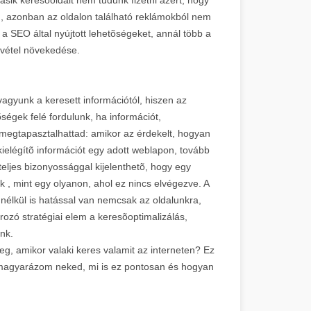
en, azonban az oldalon található reklámokból nem
a SEO által nyújtott lehetõségeket, annál több a
evétel növekedése.
gyunk a keresett információtól, hiszen az
õségek felé fordulunk, ha információt,
 megtapasztalhattad: amikor az érdekelt, hogyan
kielégítõ információt egy adott weblapon, tovább
 teljes bizonyossággal kijelenthetõ, hogy egy
ok , mint egy olyanon, ahol ez nincs elvégezve. A
nk nélkül is hatással van nemcsak az oldalunkra,
ozó stratégiai elem a keresõoptimalizálás,
nk.
g, amikor valaki keres valamit az interneten? Ez
lmagyarázom neked, mi is ez pontosan és hogyan