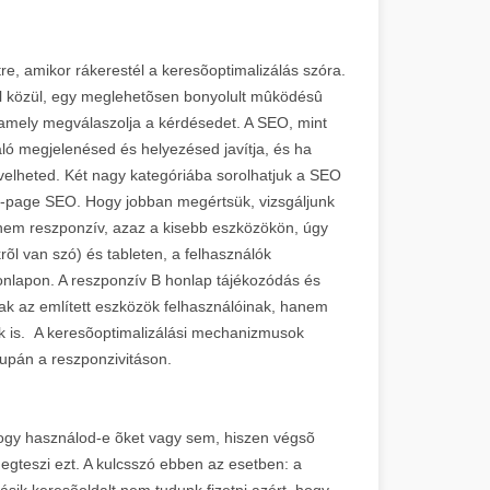
re, amikor rákerestél a keresõoptimalizálás szóra.
al közül, egy meglehetõsen bonyolult mûködésû
, amely megválaszolja a kérdésedet. A SEO, mint
aló megjelenésed és helyezésed javítja, és ha
övelheted. Két nagy kategóriába sorolhatjuk a SEO
ff-page SEO. Hogy jobban megértsük, vizsgáljunk
ap nem reszponzív, azaz a kisebb eszközökön, úgy
rõl van szó) és tableten, a felhasználók
onlapon. A reszponzív B honlap tájékozódás és
ak az említett eszközök felhasználóinak, hanem
k is. A keresõoptimalizálási mechanizmusok
upán a reszponzivitáson.
hogy használod-e õket vagy sem, hiszen végsõ
egteszi ezt. A kulcsszó ebben az esetben: a
sik keresõoldalt nem tudunk fizetni azért, hogy