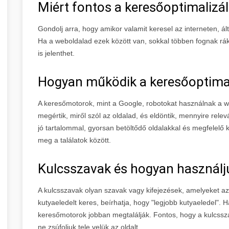
Miért fontos a keresőoptimalizá
Gondolj arra, hogy amikor valamit keresel az interneten, á
Ha a weboldalad ezek között van, sokkal többen fognak rákat
is jelenthet.
Hogyan működik a keresőoptimal
A keresőmotorok, mint a Google, robotokat használnak a w
megértik, miről szól az oldalad, és eldöntik, mennyire re
jó tartalommal, gyorsan betöltődő oldalakkal és megfelelő k
meg a találatok között.
Kulcsszavak és hogyan használj
A kulcsszavak olyan szavak vagy kifejezések, amelyeket az
kutyaeledelt keres, beírhatja, hogy "legjobb kutyaeledel".
keresőmotorok jobban megtalálják. Fontos, hogy a kulcss
ne zsúfoljuk tele velük az oldalt.