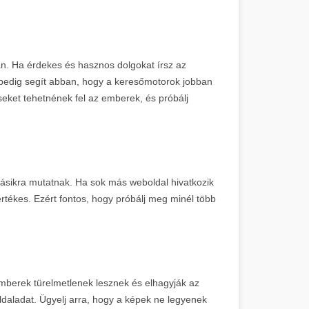
an. Ha érdekes és hasznos dolgokat írsz az
 pedig segít abban, hogy a keresőmotorok jobban
seket tehetnének fel az emberek, és próbálj
másikra mutatnak. Ha sok más weboldal hivatkozik
értékes. Ezért fontos, hogy próbálj meg minél több
emberek türelmetlenek lesznek és elhagyják az
 oldaladat. Ügyelj arra, hogy a képek ne legyenek