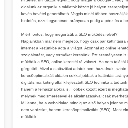
oldalunk az organikus találatok között jó helyen szerepelj
kevés bevétel generálható. Vagyis minél többen használják 
hirdetés, ezzel egyenesen arányosan pedig a pénz és a b
Miért fontos, hogy megértsük a SEO mûködési elvét?
Napjainkban már nem meglepõ, hogy csak pár kattintásra va
internet a kezünkbe adta a világot. Azonnal az online lehet
szolgáltatást, vagy terméket keresünk. Ezt személyesen is
mûködik a SEO, online kerestél rá választ. Ha nem találtál 
görgettél. Mivel a statisztikai adatok nem hazudnak, szinte
keresõoptimalizált oldalon sokkal jobbak a kattintási arány
digitális marketing által kifejlesztett SEO technika a tudtu
hanem a felhasználókra is. Többek között ezért is meghatár
melynek megismerésével és alkalmazásával csak nyerhetü
Mi lenne, ha a weboldalad mindig az első helyen jelenne me
nem varázslat, hanem keresőoptimalizálás (SEO). Most e
működik.