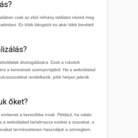
lás?
ltalában csak az első néhány találatot nézed meg.
tintani. Ez több látogatót és akár több bevételt
izálás?
eboldalak átvizsgálására. Ezek a robotok
leváns a keresések szempontjából. Ha a weboldalad
ulcsszavakkal rendelkezik, jobb helyen jelenik
uk őket?
 emberek a keresőkbe írnak. Például, ha valaki
 Ha a weboldalad tartalmazza ezeket a szavakat, a
zavakat természetesen használjuk a szövegben,