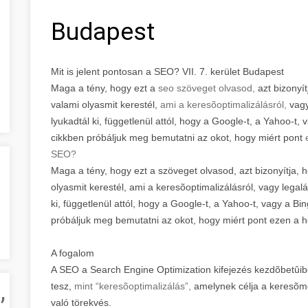
Budapest
Mit is jelent pontosan a SEO? VII. 7. kerület Budapest
Maga a tény, hogy ezt a
seo szöveget olvasod,
azt bizonyí
valami olyasmit kerestél,
ami a keresõoptimalizálásról,
vagy
lyukadtál ki, függetlenül attól, hogy a Google-t, a Yahoo-t,
cikkben próbáljuk meg bemutatni az okot, hogy miért pont
SEO?
Maga a tény, hogy ezt a szöveget olvasod, azt bizonyítja
olyasmit kerestél, ami a keresõoptimalizálásról, vagy legal
ki, függetlenül attól, hogy a Google-t, a Yahoo-t, vagy a Bi
próbáljuk meg bemutatni az okot, hogy miért pont ezen a h
A fogalom
A SEO a Search Engine Optimization kifejezés kezdõbetûib
,
tesz,
mint “keresõoptimalizálás”,
amelynek célja a keresõmot
való törekvés.