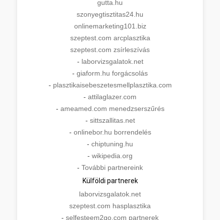
gutta.hu
szonyegtisztitas24.hu
onlinemarketing101.biz
szeptest.com arcplasztika
szeptest.com zsírleszívás
-
laborvizsgalatok.net
-
giaform.hu forgácsolás
-
plasztikaisebeszetesmellplasztika.com
-
attilaglazer.com
-
ameamed.com menedzserszűrés
-
sittszallitas.net
-
onlinebor.hu borrendelés
-
chiptuning.hu
-
wikipedia.org
-
További partnereink
Külföldi partnerek
laborvizsgalatok.net
szeptest.com hasplasztika
-
selfesteem2go.com partnerek