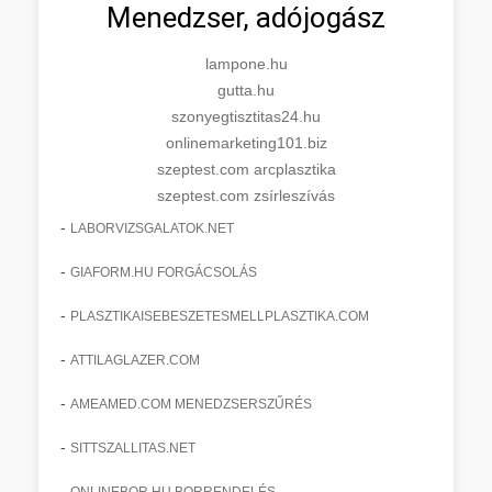
Menedzser, adójogász
lampone.hu
gutta.hu
szonyegtisztitas24.hu
onlinemarketing101.biz
szeptest.com arcplasztika
szeptest.com zsírleszívás
-
LABORVIZSGALATOK.NET
-
GIAFORM.HU FORGÁCSOLÁS
-
PLASZTIKAISEBESZETESMELLPLASZTIKA.COM
-
ATTILAGLAZER.COM
-
AMEAMED.COM MENEDZSERSZŰRÉS
-
SITTSZALLITAS.NET
-
ONLINEBOR.HU BORRENDELÉS