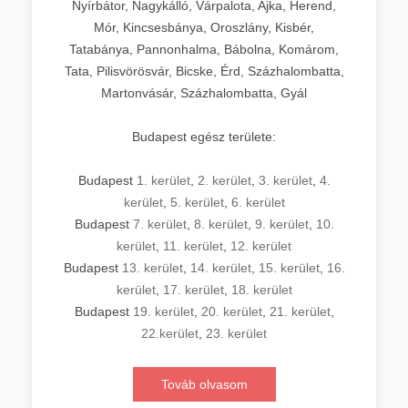
Nyírbátor, Nagykálló, Várpalota, Ajka, Herend,
Mór, Kincsesbánya, Oroszlány, Kisbér,
Tatabánya, Pannonhalma, Bábolna, Komárom,
Tata, Pilisvörösvár, Bicske, Érd, Százhalombatta,
Martonvásár, Százhalombatta, Gyál
Budapest egész területe:
Budapest
1. kerület
,
2. kerület
,
3. kerület
,
4.
kerület
,
5. kerület
,
6. kerület
Budapest
7. kerület
,
8. kerület
,
9. kerület
,
10.
kerület
,
11. kerület
,
12. kerület
Budapest
13. kerület
,
14. kerület
,
15. kerület
,
16.
kerület
,
17. kerület
,
18. kerület
Budapest
19. kerület
,
20. kerület
,
21. kerület
,
22.kerület
,
23. kerület
Továb olvasom