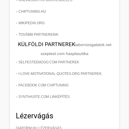
-
CHIPTUNING.HU
-
WIKIPEDIA.ORG
-
TOVÁBBI PARTNEREINK
KÜLFÖLDI PARTNEREK
laborvizsgalatok.net
szeptest.com hasplasztika
-
SELFESTEEM2GO.COM PARTNEREK
-
I-LOVE-MOTIVATIONAL-QUOTES.ORG PARTNEREK
-
FACEBOOK.COM CHIPTUNING
-
SYNTHASITE.COM LINKÉPÍTÉS
Lézervágás
GIAFORM.HU LÉZERVÁGÁS