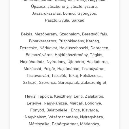
Újszász, Jászberény, Jászfényszaru,
Jászárokszállás, Lőrinci, Gyöngyös,
Pásztó,Gyula, Sarkad
Békés, Mezőberény, Szeghalom, Berettyóújfalu,
Biharkeresztes, Püspökladány, Karcag,
Derecske, Nádudvar, Hajdúszoboszló, Debrecen,
Balmazújváros, Hajdúböszörmény, Téglás,
Hajdúhadház, Nyíradony, Újfehértó, Hajdúdorog,
Mezőcsát, Polgár, Hajdúnánás, Tiszaújváros,
Tiszavasvári, Tiszalök, Tokaj, Felsőzsolca,
Szikszó, Szerencs, Sárospatak, Zalaszentgrót
Hévíz, Tapolca, Keszthely, Lenti, Zalakaros,
Letenye, Nagykanizsa, Marcali, Böhönye,
Fonyód, Balatonlelle, Encs, Kisvárda,
Nagyhalász, Vásárosnamény, Nyíregyháza,
Mátészalka, Fehérgyarmat, Máriapócs,