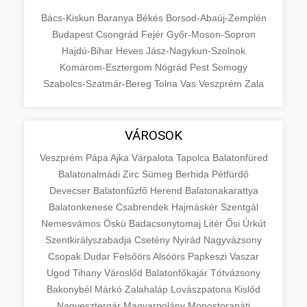
Bács-Kiskun
Baranya
Békés
Borsod-Abaúj-Zemplén
Budapest
Csongrád
Fejér
Győr-Moson-Sopron
Hajdú-Bihar
Heves
Jász-Nagykun-Szolnok
Komárom-Esztergom
Nógrád
Pest
Somogy
Szabolcs-Szatmár-Bereg
Tolna
Vas
Veszprém
Zala
VÁROSOK
Veszprém
Pápa
Ajka
Várpalota
Tapolca
Balatonfüred
Balatonalmádi
Zirc
Sümeg
Berhida
Pétfürdő
Devecser
Balatonfűzfő
Herend
Balatonakarattya
Balatonkenese
Csabrendek
Hajmáskér
Szentgál
Nemesvámos
Öskü
Badacsonytomaj
Litér
Ősi
Úrkút
Szentkirályszabadja
Csetény
Nyirád
Nagyvázsony
Csopak
Dudar
Felsőörs
Alsóörs
Papkeszi
Vaszar
Ugod
Tihany
Városlőd
Balatonfőkajár
Tótvázsony
Bakonybél
Márkó
Zalahaláp
Lovászpatona
Kislőd
Nagyesztergár
Magyarpolány
Monostorapáti