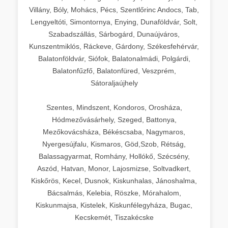
Villány, Bóly, Mohács, Pécs, Szentlőrinc Andocs, Tab,
Lengyeltóti, Simontornya, Enying, Dunaföldvár, Solt,
Szabadszállás, Sárbogárd, Dunaújváros,
Kunszentmiklós, Ráckeve, Gárdony, Székesfehérvár,
Balatonföldvár, Siófok, Balatonalmádi, Polgárdi,
Balatonfűzfő, Balatonfüred, Veszprém,
Sátoraljaújhely
Szentes, Mindszent, Kondoros, Orosháza,
Hódmezővásárhely, Szeged, Battonya,
Mezőkovácsháza, Békéscsaba, Nagymaros,
Nyergesújfalu, Kismaros, Göd,Szob, Rétság,
Balassagyarmat, Romhány, Hollókő, Szécsény,
Aszód, Hatvan, Monor, Lajosmizse, Soltvadkert,
Kiskőrös, Kecel, Dusnok, Kiskunhalas, Jánoshalma,
Bácsalmás, Kelebia, Röszke, Mórahalom,
Kiskunmajsa, Kistelek, Kiskunfélegyháza, Bugac,
Kecskemét, Tiszakécske