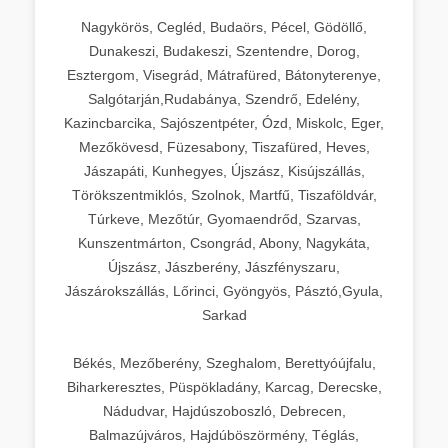
Nagykörös, Cegléd, Budaörs, Pécel, Gödöllő,
Dunakeszi, Budakeszi, Szentendre, Dorog,
Esztergom, Visegrád, Mátrafüred, Bátonyterenye,
Salgótarján,Rudabánya, Szendrő, Edelény,
Kazincbarcika, Sajószentpéter, Ózd, Miskolc, Eger,
Mezőkövesd, Füzesabony, Tiszafüred, Heves,
Jászapáti, Kunhegyes, Újszász, Kisújszállás,
Törökszentmiklós, Szolnok, Martfű, Tiszaföldvár,
Túrkeve, Mezőtúr, Gyomaendrőd, Szarvas,
Kunszentmárton, Csongrád, Abony, Nagykáta,
Újszász, Jászberény, Jászfényszaru,
Jászárokszállás, Lőrinci, Gyöngyös, Pásztó,Gyula,
Sarkad
Békés, Mezőberény, Szeghalom, Berettyóújfalu,
Biharkeresztes, Püspökladány, Karcag, Derecske,
Nádudvar, Hajdúszoboszló, Debrecen,
Balmazújváros, Hajdúböszörmény, Téglás,