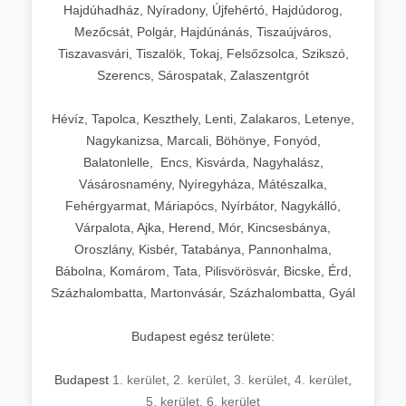
Hajdúhadház, Nyíradony, Újfehértó, Hajdúdorog,
Mezőcsát, Polgár, Hajdúnánás, Tiszaújváros,
Tiszavasvári, Tiszalök, Tokaj, Felsőzsolca, Szikszó,
Szerencs, Sárospatak, Zalaszentgrót
Hévíz, Tapolca, Keszthely, Lenti, Zalakaros, Letenye,
Nagykanizsa, Marcali, Böhönye, Fonyód,
Balatonlelle, Encs, Kisvárda, Nagyhalász,
Vásárosnamény, Nyíregyháza, Mátészalka,
Fehérgyarmat, Máriapócs, Nyírbátor, Nagykálló,
Várpalota, Ajka, Herend, Mór, Kincsesbánya,
Oroszlány, Kisbér, Tatabánya, Pannonhalma,
Bábolna, Komárom, Tata, Pilisvörösvár, Bicske, Érd,
Százhalombatta, Martonvásár, Százhalombatta, Gyál
Budapest egész területe:
Budapest
1. kerület
,
2. kerület
,
3. kerület
,
4. kerület
,
5. kerület
,
6. kerület