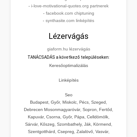
-
i-love-motivational-quotes.org partnerek
-
facebook.com chiptuning
-
synthasite.com linképítés
Lézervágás
giaform.hu lézervágás
TANÁCSADÁS a következő településeken:
Keresőoptimalizálás
Linképítés
Seo
Budapest, Győr, Miskolc, Pécs, Szeged,
Debrecen Mosonmagyaróvár, Sopron, Fertőd,
Kapuvár, Csorna, Győr, Pápa, Celldömölk,
Sárvár, Kőszeg, Szombathely, Ják, Körmend,
Szentgotthárd, Csepreg, Zalalövő, Vasvár,