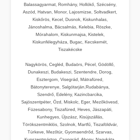
Balassagyarmat, Romhány, Hollókő, Szécsény,
Aszód, Hatvan, Monor, Lajosmizse, Soltvadkert,
Kiskőrös, Kecel, Dusnok, Kiskunhalas,
Jánoshalma, Bácsalmás, Kelebia, Röszke,
Mórahalom, Kiskunmajsa, Kistelek,
Kiskunfélegyháza, Bugac, Kecskemét,
Tiszakécske
Nagykörös, Cegléd, Budaörs, Pécel, Gödöllő,
Dunakeszi, Budakeszi, Szentendre, Dorog,
Esztergom, Visegrád, Mátrafüred,
Bátonyterenye, Salgótarján,Rudabánya,
Szendrő, Edelény, Kazincbarcika,
Sajószentpéter, Ózd, Miskolc, Eger, Mezőkövesd,
Füzesabony, Tiszafüred, Heves, Jászapáti,
Kunhegyes, Újszász, Kisújszállás,
Törökszentmiklós, Szolnok, Martfű, Tiszaföldvár,
Túrkeve, Mezőtúr, Gyomaendrőd, Szarvas,
Kunszentmárton, Csongrád, Abony, Nagykáta,