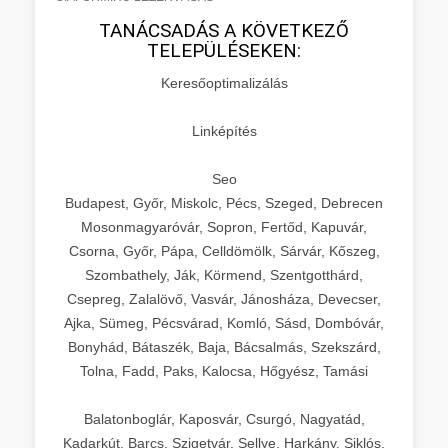
TANÁCSADÁS A KÖVETKEZŐ
TELEPÜLÉSEKEN:
Keresőoptimalizálás
Linképítés
Seo
Budapest, Győr, Miskolc, Pécs, Szeged, Debrecen
Mosonmagyaróvár, Sopron, Fertőd, Kapuvár,
Csorna, Győr, Pápa, Celldömölk, Sárvár, Kőszeg,
Szombathely, Ják, Körmend, Szentgotthárd,
Csepreg, Zalalövő, Vasvár, Jánosháza, Devecser,
Ajka, Sümeg, Pécsvárad, Komló, Sásd, Dombóvár,
Bonyhád, Bátaszék, Baja, Bácsalmás, Szekszárd,
Tolna, Fadd, Paks, Kalocsa, Hőgyész, Tamási
Balatonboglár, Kaposvár, Csurgó, Nagyatád,
Kadarkút, Barcs, Szigetvár, Sellye, Harkány, Siklós,