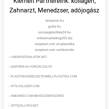
Kiemelt Partnereink: kollagén,
Zahnarzt, Menedzser, adójogász
lampone.hu
gutta.hu
szonyegtisztitas24.hu
onlinemarketing101.biz
szeptest.com arcplasztika
szeptest.com zsírleszívás
-
LABORVIZSGALATOK.NET
-
GIAFORM.HU FORGÁCSOLÁS
-
PLASZTIKAISEBESZETESMELLPLASZTIKA.COM
-
ATTILAGLAZER.COM
-
AMEAMED.COM MENEDZSERSZŰRÉS
-
SITTSZALLITAS.NET