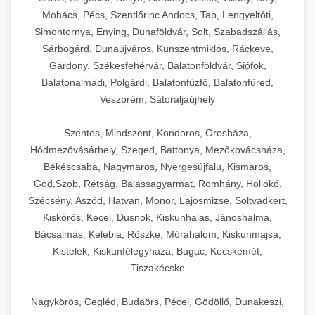
Mohács, Pécs, Szentlőrinc Andocs, Tab, Lengyeltóti,
Simontornya, Enying, Dunaföldvár, Solt, Szabadszállás,
Sárbogárd, Dunaújváros, Kunszentmiklós, Ráckeve,
Gárdony, Székesfehérvár, Balatonföldvár, Siófok,
Balatonalmádi, Polgárdi, Balatonfűzfő, Balatonfüred,
Veszprém, Sátoraljaújhely
Szentes, Mindszent, Kondoros, Orosháza,
Hódmezővásárhely, Szeged, Battonya, Mezőkovácsháza,
Békéscsaba, Nagymaros, Nyergesújfalu, Kismaros,
Göd,Szob, Rétság, Balassagyarmat, Romhány, Hollókő,
Szécsény, Aszód, Hatvan, Monor, Lajosmizse, Soltvadkert,
Kiskőrös, Kecel, Dusnok, Kiskunhalas, Jánoshalma,
Bácsalmás, Kelebia, Röszke, Mórahalom, Kiskunmajsa,
Kistelek, Kiskunfélegyháza, Bugac, Kecskemét,
Tiszakécske
Nagykörös, Cegléd, Budaörs, Pécel, Gödöllő, Dunakeszi,