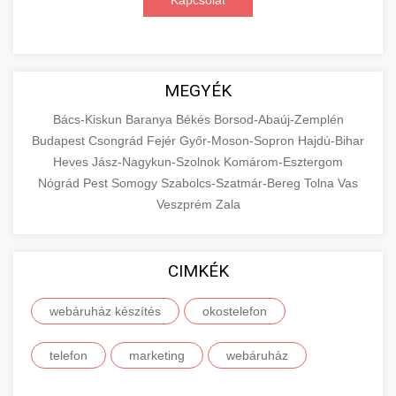
Kapcsolat
MEGYÉK
Bács-Kiskun
Baranya
Békés
Borsod-Abaúj-Zemplén
Budapest
Csongrád
Fejér
Győr-Moson-Sopron
Hajdú-Bihar
Heves
Jász-Nagykun-Szolnok
Komárom-Esztergom
Nógrád
Pest
Somogy
Szabolcs-Szatmár-Bereg
Tolna
Vas
Veszprém
Zala
CIMKÉK
webáruház készítés
okostelefon
telefon
marketing
webáruház