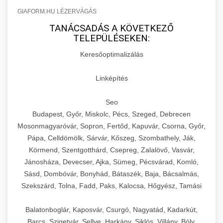
GIAFORM.HU LÉZERVÁGÁS
TANÁCSADÁS A KÖVETKEZŐ
TELEPÜLÉSEKEN:
Keresőoptimalizálás
Linképítés
Seo
Budapest, Győr, Miskolc, Pécs, Szeged, Debrecen
Mosonmagyaróvár, Sopron, Fertőd, Kapuvár, Csorna, Győr,
Pápa, Celldömölk, Sárvár, Kőszeg, Szombathely, Ják,
Körmend, Szentgotthárd, Csepreg, Zalalövő, Vasvár,
Jánosháza, Devecser, Ajka, Sümeg, Pécsvárad, Komló,
Sásd, Dombóvár, Bonyhád, Bátaszék, Baja, Bácsalmás,
Szekszárd, Tolna, Fadd, Paks, Kalocsa, Hőgyész, Tamási
Balatonboglár, Kaposvár, Csurgó, Nagyatád, Kadarkút,
Barcs, Szigetvár, Sellye, Harkány, Siklós, Villány, Bóly,