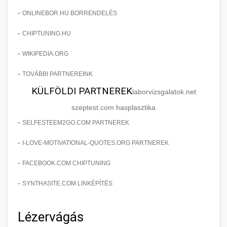
-
ONLINEBOR.HU BORRENDELÉS
-
CHIPTUNING.HU
-
WIKIPEDIA.ORG
-
TOVÁBBI PARTNEREINK
KÜLFÖLDI PARTNEREK
laborvizsgalatok.net
szeptest.com hasplasztika
-
SELFESTEEM2GO.COM PARTNEREK
-
I-LOVE-MOTIVATIONAL-QUOTES.ORG PARTNEREK
-
FACEBOOK.COM CHIPTUNING
-
SYNTHASITE.COM LINKÉPÍTÉS
Lézervágás