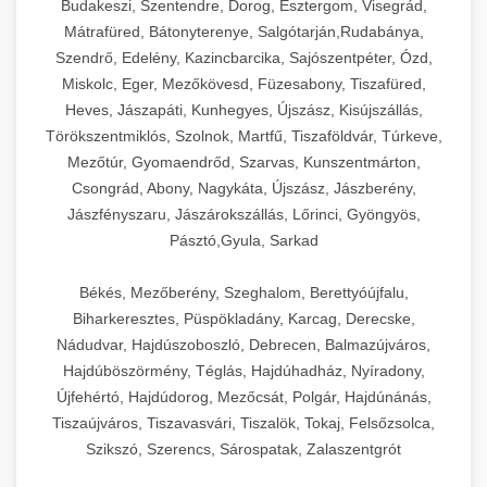
Budakeszi, Szentendre, Dorog, Esztergom, Visegrád,
Mátrafüred, Bátonyterenye, Salgótarján,Rudabánya,
Szendrő, Edelény, Kazincbarcika, Sajószentpéter, Ózd,
Miskolc, Eger, Mezőkövesd, Füzesabony, Tiszafüred,
Heves, Jászapáti, Kunhegyes, Újszász, Kisújszállás,
Törökszentmiklós, Szolnok, Martfű, Tiszaföldvár, Túrkeve,
Mezőtúr, Gyomaendrőd, Szarvas, Kunszentmárton,
Csongrád, Abony, Nagykáta, Újszász, Jászberény,
Jászfényszaru, Jászárokszállás, Lőrinci, Gyöngyös,
Pásztó,Gyula, Sarkad
Békés, Mezőberény, Szeghalom, Berettyóújfalu,
Biharkeresztes, Püspökladány, Karcag, Derecske,
Nádudvar, Hajdúszoboszló, Debrecen, Balmazújváros,
Hajdúböszörmény, Téglás, Hajdúhadház, Nyíradony,
Újfehértó, Hajdúdorog, Mezőcsát, Polgár, Hajdúnánás,
Tiszaújváros, Tiszavasvári, Tiszalök, Tokaj, Felsőzsolca,
Szikszó, Szerencs, Sárospatak, Zalaszentgrót