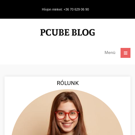
Hívjon minket: +36 70 629 06 90
Menü
RÓLUNK