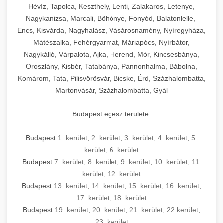
Hévíz, Tapolca, Keszthely, Lenti, Zalakaros, Letenye,
Nagykanizsa, Marcali, Böhönye, Fonyód, Balatonlelle,
Encs, Kisvárda, Nagyhalász, Vásárosnamény, Nyíregyháza,
Mátészalka, Fehérgyarmat, Máriapócs, Nyírbátor,
Nagykálló, Várpalota, Ajka, Herend, Mór, Kincsesbánya,
Oroszlány, Kisbér, Tatabánya, Pannonhalma, Bábolna,
Komárom, Tata, Pilisvörösvár, Bicske, Érd, Százhalombatta,
Martonvásár, Százhalombatta, Gyál
Budapest egész területe:
Budapest
1. kerület
,
2. kerület
,
3. kerület
,
4. kerület
,
5.
kerület
,
6. kerület
Budapest
7. kerület
,
8. kerület
,
9. kerület
,
10. kerület
,
11.
kerület
,
12. kerület
Budapest
13. kerület
,
14. kerület
,
15. kerület
,
16. kerület
,
17. kerület
,
18. kerület
Budapest
19. kerület
,
20. kerület
,
21. kerület
,
22.kerület
,
23. kerület