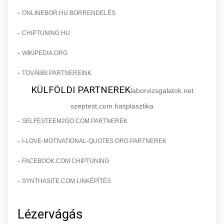
-
ONLINEBOR.HU BORRENDELÉS
-
CHIPTUNING.HU
-
WIKIPEDIA.ORG
-
TOVÁBBI PARTNEREINK
KÜLFÖLDI PARTNEREK
laborvizsgalatok.net
szeptest.com hasplasztika
-
SELFESTEEM2GO.COM PARTNEREK
-
I-LOVE-MOTIVATIONAL-QUOTES.ORG PARTNEREK
-
FACEBOOK.COM CHIPTUNING
-
SYNTHASITE.COM LINKÉPÍTÉS
Lézervágás