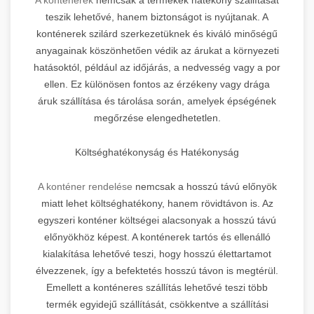
teszik lehetővé, hanem biztonságot is nyújtanak. A
konténerek szilárd szerkezetüknek és kiváló minőségű
anyagainak köszönhetően védik az árukat a környezeti
hatásoktól, például az időjárás, a nedvesség vagy a por
ellen. Ez különösen fontos az érzékeny vagy drága
áruk szállítása és tárolása során, amelyek épségének
megőrzése elengedhetetlen.
Költséghatékonyság és Hatékonyság
A konténer rendelése
nemcsak a hosszú távú előnyök
miatt lehet költséghatékony, hanem rövidtávon is. Az
egyszeri konténer költségei alacsonyak a hosszú távú
előnyökhöz képest. A konténerek tartós és ellenálló
kialakítása lehetővé teszi, hogy hosszú élettartamot
élvezzenek, így a befektetés hosszú távon is megtérül.
Emellett a konténeres szállítás lehetővé teszi több
termék egyidejű szállítását, csökkentve a szállítási