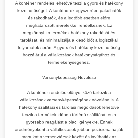
A konténer rendelés lehetővé teszi a gyors és hatékony
kezelhetőséget. A konténerek egyszerűen pakolhatók
és rakodhatók, és a legtöbb esetben előre
meghatározott méretekkel rendelkeznek. Ez
megkönnyíti a termékek hatékony rakodását és
tárolását, és minimalizálja a kieső időt a logisztikai
folyamatok során. A gyors és hatékony kezelhetőség
hozzájárul a vállalkozások hatékonyságához és
termelékenységéhez.
Versenyképesség Növelése
A konténer rendelés előnyei közé tartozik a
vállalkozások versenyképességének növelése is. A
hatékony szállítási és tárolási megoldások lehetővé
teszik a termékek időben történő szállítását és a
gyorsabb reagálást a piaci igényekre. Ennek
eredményeként a vállalkozások jobban pozícionálhatják
magukat a versenytársak között és javíthatják az