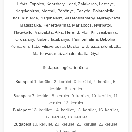
Hévíz, Tapolca, Keszthely, Lenti, Zalakaros, Letenye,
Nagykanizsa, Marcali, Böhönye, Fonyód, Balatonlelle,
Encs, Kisvárda, Nagyhalász, Vásárosnamény, Nyíregyháza,
Mátészalka, Fehérgyarmat, Máriapócs, Nyírbátor,
Nagykálló, Várpalota, Ajka, Herend, Mór, Kincsesbánya,
Oroszlány, Kisbér, Tatabánya, Pannonhalma, Bábolna,
Komárom, Tata, Pilisvörösvár, Bicske, Érd, Százhalombatta,
Martonvásár, Százhalombatta, Gyál
Budapest egész területe:
Budapest
1. kerület
,
2. kerület
,
3. kerület
,
4. kerület
,
5.
kerület
,
6. kerület
Budapest
7. kerület
,
8. kerület
,
9. kerület
,
10. kerület
,
11.
kerület
,
12. kerület
Budapest
13. kerület
,
14. kerület
,
15. kerület
,
16. kerület
,
17. kerület
,
18. kerület
Budapest
19. kerület
,
20. kerület
,
21. kerület
,
22.kerület
,
23. kerület