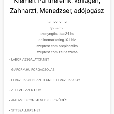
Kiemelt Partnereink: kollagén,
Zahnarzt, Menedzser, adójogász
lampone.hu
gutta.hu
szonyegtisztitas24.hu
onlinemarketing101.biz
szeptest.com arcplasztika
szeptest.com zsírleszívás
-
LABORVIZSGALATOK.NET
-
GIAFORM.HU FORGÁCSOLÁS
-
PLASZTIKAISEBESZETESMELLPLASZTIKA.COM
-
ATTILAGLAZER.COM
-
AMEAMED.COM MENEDZSERSZŰRÉS
-
SITTSZALLITAS.NET