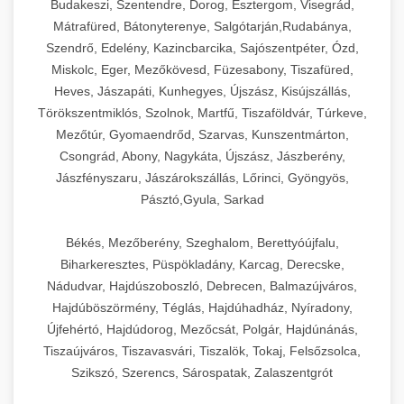
Budakeszi, Szentendre, Dorog, Esztergom, Visegrád,
Mátrafüred, Bátonyterenye, Salgótarján,Rudabánya,
Szendrő, Edelény, Kazincbarcika, Sajószentpéter, Ózd,
Miskolc, Eger, Mezőkövesd, Füzesabony, Tiszafüred,
Heves, Jászapáti, Kunhegyes, Újszász, Kisújszállás,
Törökszentmiklós, Szolnok, Martfű, Tiszaföldvár, Túrkeve,
Mezőtúr, Gyomaendrőd, Szarvas, Kunszentmárton,
Csongrád, Abony, Nagykáta, Újszász, Jászberény,
Jászfényszaru, Jászárokszállás, Lőrinci, Gyöngyös,
Pásztó,Gyula, Sarkad
Békés, Mezőberény, Szeghalom, Berettyóújfalu,
Biharkeresztes, Püspökladány, Karcag, Derecske,
Nádudvar, Hajdúszoboszló, Debrecen, Balmazújváros,
Hajdúböszörmény, Téglás, Hajdúhadház, Nyíradony,
Újfehértó, Hajdúdorog, Mezőcsát, Polgár, Hajdúnánás,
Tiszaújváros, Tiszavasvári, Tiszalök, Tokaj, Felsőzsolca,
Szikszó, Szerencs, Sárospatak, Zalaszentgrót