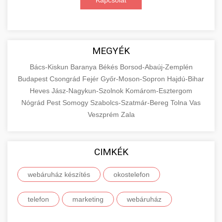
Kapcsolat
MEGYÉK
Bács-Kiskun
Baranya
Békés
Borsod-Abaúj-Zemplén
Budapest
Csongrád
Fejér
Győr-Moson-Sopron
Hajdú-Bihar
Heves
Jász-Nagykun-Szolnok
Komárom-Esztergom
Nógrád
Pest
Somogy
Szabolcs-Szatmár-Bereg
Tolna
Vas
Veszprém
Zala
CIMKÉK
webáruház készítés
okostelefon
telefon
marketing
webáruház