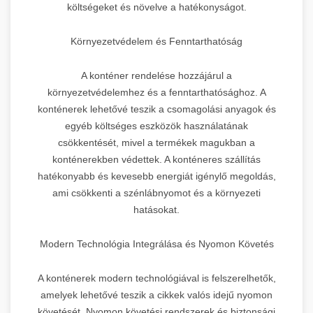
költségeket és növelve a hatékonyságot.
Környezetvédelem és Fenntarthatóság
A konténer rendelése hozzájárul a
környezetvédelemhez és a fenntarthatósághoz. A
konténerek lehetővé teszik a csomagolási anyagok és
egyéb költséges eszközök használatának
csökkentését, mivel a termékek magukban a
konténerekben védettek. A konténeres szállítás
hatékonyabb és kevesebb energiát igénylő megoldás,
ami csökkenti a szénlábnyomot és a környezeti
hatásokat.
Modern Technológia Integrálása és Nyomon Követés
A konténerek modern technológiával is felszerelhetők,
amelyek lehetővé teszik a cikkek valós idejű nyomon
követését. Nyomon követési rendszerek és biztonsági