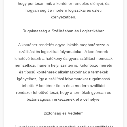
hogy pontosan mik
a konténer rendelés előnyei,
és
hogyan segít a modern logisztikai és üzleti
környezetben.
Rugalmasság a Szállításban és Logisztikában
A konténer rendelés
egyre inkább meghatározza a
szállítási és logisztikai folyamatokat.
A konténerek
lehetővé teszik
a hatékony és gyors szállítást nemcsak
nemzetközi, hanem helyi szinten is. Különböző méretű
és típusú konténerek alkalmazkodnak a termékek
igényeihez, így a szállítási folyamatokat rugalmassá
tehetik.
A konténer flotta
és a modern szállítási
rendszer lehetővé teszi, hogy a termékek gyorsan és
biztonságosan érkezzenek el a célhelyre.
Biztonság és Védelem
A konténerek
nemcsak a termékek hatékony szállítását