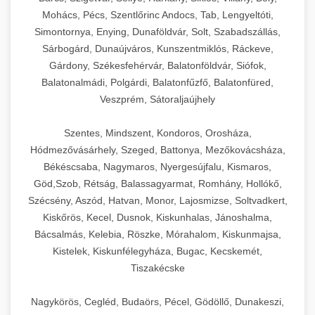
Mohács, Pécs, Szentlőrinc Andocs, Tab, Lengyeltóti,
Simontornya, Enying, Dunaföldvár, Solt, Szabadszállás,
Sárbogárd, Dunaújváros, Kunszentmiklós, Ráckeve,
Gárdony, Székesfehérvár, Balatonföldvár, Siófok,
Balatonalmádi, Polgárdi, Balatonfűzfő, Balatonfüred,
Veszprém, Sátoraljaújhely
Szentes, Mindszent, Kondoros, Orosháza,
Hódmezővásárhely, Szeged, Battonya, Mezőkovácsháza,
Békéscsaba, Nagymaros, Nyergesújfalu, Kismaros,
Göd,Szob, Rétság, Balassagyarmat, Romhány, Hollókő,
Szécsény, Aszód, Hatvan, Monor, Lajosmizse, Soltvadkert,
Kiskőrös, Kecel, Dusnok, Kiskunhalas, Jánoshalma,
Bácsalmás, Kelebia, Röszke, Mórahalom, Kiskunmajsa,
Kistelek, Kiskunfélegyháza, Bugac, Kecskemét,
Tiszakécske
Nagykörös, Cegléd, Budaörs, Pécel, Gödöllő, Dunakeszi,