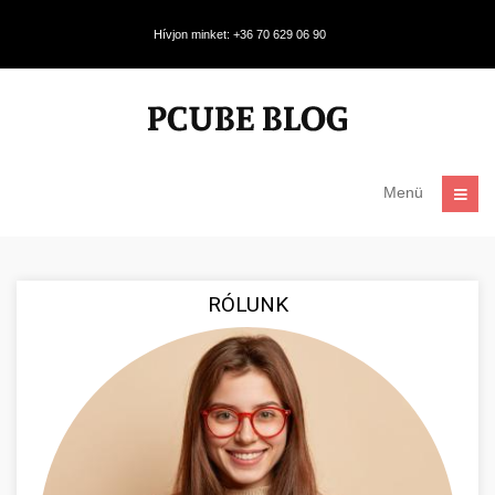
Hívjon minket: +36 70 629 06 90
Menü
RÓLUNK