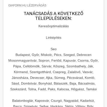
GIAFORM.HU LÉZERVÁGÁS
TANÁCSADÁS A KÖVETKEZŐ
TELEPÜLÉSEKEN:
Keresőoptimalizálás
Linképítés
Seo
Budapest, Győr, Miskolc, Pécs, Szeged, Debrecen
Mosonmagyaróvár, Sopron, Fertőd, Kapuvár, Csorna, Győr,
Pápa, Celldömölk, Sárvár, Kőszeg, Szombathely, Ják,
Körmend, Szentgotthárd, Csepreg, Zalalövő, Vasvár,
Jánosháza, Devecser, Ajka, Sümeg, Pécsvárad, Komló,
Sásd, Dombóvár, Bonyhád, Bátaszék, Baja, Bácsalmás,
Szekszárd, Tolna, Fadd, Paks, Kalocsa, Hőgyész, Tamási
Balatonboglár, Kaposvár, Csurgó, Nagyatád, Kadarkút,
Barcs, Szigetvár, Sellye, Harkány, Siklós, Villány, Bóly,