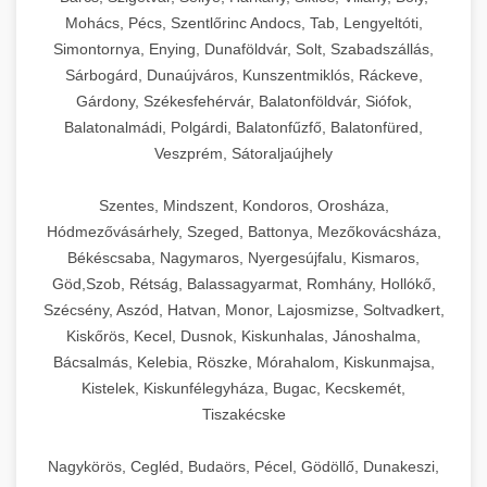
Mohács, Pécs, Szentlőrinc Andocs, Tab, Lengyeltóti,
Simontornya, Enying, Dunaföldvár, Solt, Szabadszállás,
Sárbogárd, Dunaújváros, Kunszentmiklós, Ráckeve,
Gárdony, Székesfehérvár, Balatonföldvár, Siófok,
Balatonalmádi, Polgárdi, Balatonfűzfő, Balatonfüred,
Veszprém, Sátoraljaújhely
Szentes, Mindszent, Kondoros, Orosháza,
Hódmezővásárhely, Szeged, Battonya, Mezőkovácsháza,
Békéscsaba, Nagymaros, Nyergesújfalu, Kismaros,
Göd,Szob, Rétság, Balassagyarmat, Romhány, Hollókő,
Szécsény, Aszód, Hatvan, Monor, Lajosmizse, Soltvadkert,
Kiskőrös, Kecel, Dusnok, Kiskunhalas, Jánoshalma,
Bácsalmás, Kelebia, Röszke, Mórahalom, Kiskunmajsa,
Kistelek, Kiskunfélegyháza, Bugac, Kecskemét,
Tiszakécske
Nagykörös, Cegléd, Budaörs, Pécel, Gödöllő, Dunakeszi,