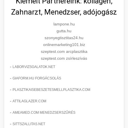
Kiemelt Partnereink: kollagén,
Zahnarzt, Menedzser, adójogász
lampone.hu
gutta.hu
szonyegtisztitas24.hu
onlinemarketing101.biz
szeptest.com arcplasztika
szeptest.com zsírleszívás
-
LABORVIZSGALATOK.NET
-
GIAFORM.HU FORGÁCSOLÁS
-
PLASZTIKAISEBESZETESMELLPLASZTIKA.COM
-
ATTILAGLAZER.COM
-
AMEAMED.COM MENEDZSERSZŰRÉS
-
SITTSZALLITAS.NET