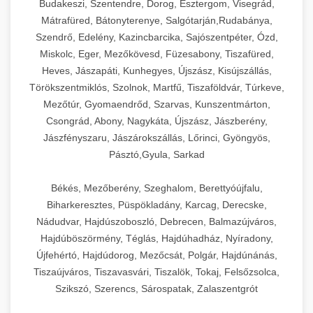
Budakeszi, Szentendre, Dorog, Esztergom, Visegrád,
Mátrafüred, Bátonyterenye, Salgótarján,Rudabánya,
Szendrő, Edelény, Kazincbarcika, Sajószentpéter, Ózd,
Miskolc, Eger, Mezőkövesd, Füzesabony, Tiszafüred,
Heves, Jászapáti, Kunhegyes, Újszász, Kisújszállás,
Törökszentmiklós, Szolnok, Martfű, Tiszaföldvár, Túrkeve,
Mezőtúr, Gyomaendrőd, Szarvas, Kunszentmárton,
Csongrád, Abony, Nagykáta, Újszász, Jászberény,
Jászfényszaru, Jászárokszállás, Lőrinci, Gyöngyös,
Pásztó,Gyula, Sarkad
Békés, Mezőberény, Szeghalom, Berettyóújfalu,
Biharkeresztes, Püspökladány, Karcag, Derecske,
Nádudvar, Hajdúszoboszló, Debrecen, Balmazújváros,
Hajdúböszörmény, Téglás, Hajdúhadház, Nyíradony,
Újfehértó, Hajdúdorog, Mezőcsát, Polgár, Hajdúnánás,
Tiszaújváros, Tiszavasvári, Tiszalök, Tokaj, Felsőzsolca,
Szikszó, Szerencs, Sárospatak, Zalaszentgrót