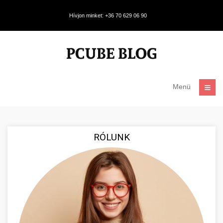
Hívjon minket: +36 70 629 06 90
Menü
RÓLUNK