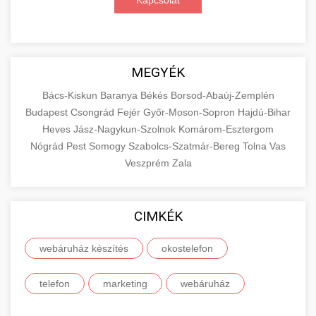
Kapcsolat
MEGYÉK
Bács-Kiskun
Baranya
Békés
Borsod-Abaúj-Zemplén
Budapest
Csongrád
Fejér
Győr-Moson-Sopron
Hajdú-Bihar
Heves
Jász-Nagykun-Szolnok
Komárom-Esztergom
Nógrád
Pest
Somogy
Szabolcs-Szatmár-Bereg
Tolna
Vas
Veszprém
Zala
CIMKÉK
webáruház készítés
okostelefon
telefon
marketing
webáruház