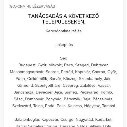
GIAFORM.HU LÉZERVÁGÁS
TANÁCSADÁS A KÖVETKEZŐ
TELEPÜLÉSEKEN:
Keresőoptimalizálás
Linképítés
Seo
Budapest, Győr, Miskolc, Pécs, Szeged, Debrecen
Mosonmagyaróvár, Sopron, Fertőd, Kapuvár, Csorna, Győr,
Pápa, Celldömölk, Sárvár, Kőszeg, Szombathely, Ják,
Körmend, Szentgotthárd, Csepreg, Zalalövő, Vasvár,
Jánosháza, Devecser, Ajka, Sümeg, Pécsvárad, Komló,
Sásd, Dombóvár, Bonyhád, Bátaszék, Baja, Bácsalmás,
Szekszárd, Tolna, Fadd, Paks, Kalocsa, Hőgyész, Tamási
Balatonboglár, Kaposvár, Csurgó, Nagyatád, Kadarkút,
Barcs, Szigetvár, Sellye, Harkány, Siklós, Villány, Bóly,