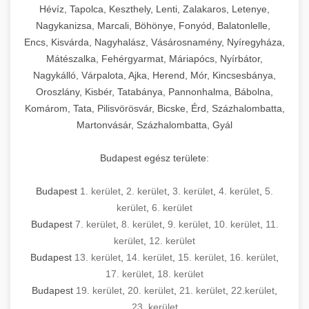
Hévíz, Tapolca, Keszthely, Lenti, Zalakaros, Letenye,
Nagykanizsa, Marcali, Böhönye, Fonyód, Balatonlelle,
Encs, Kisvárda, Nagyhalász, Vásárosnamény, Nyíregyháza,
Mátészalka, Fehérgyarmat, Máriapócs, Nyírbátor,
Nagykálló, Várpalota, Ajka, Herend, Mór, Kincsesbánya,
Oroszlány, Kisbér, Tatabánya, Pannonhalma, Bábolna,
Komárom, Tata, Pilisvörösvár, Bicske, Érd, Százhalombatta,
Martonvásár, Százhalombatta, Gyál
Budapest egész területe:
Budapest
1. kerület
,
2. kerület
,
3. kerület
,
4. kerület
,
5.
kerület
,
6. kerület
Budapest
7. kerület
,
8. kerület
,
9. kerület
,
10. kerület
,
11.
kerület
,
12. kerület
Budapest
13. kerület
,
14. kerület
,
15. kerület
,
16. kerület
,
17. kerület
,
18. kerület
Budapest
19. kerület
,
20. kerület
,
21. kerület
,
22.kerület
,
23. kerület