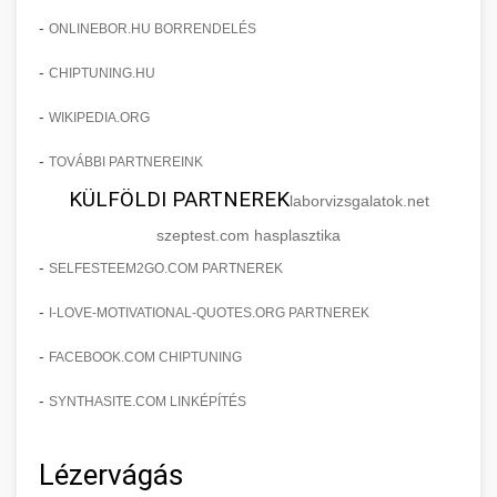
-
ONLINEBOR.HU BORRENDELÉS
-
CHIPTUNING.HU
-
WIKIPEDIA.ORG
-
TOVÁBBI PARTNEREINK
KÜLFÖLDI PARTNEREK
laborvizsgalatok.net
szeptest.com hasplasztika
-
SELFESTEEM2GO.COM PARTNEREK
-
I-LOVE-MOTIVATIONAL-QUOTES.ORG PARTNEREK
-
FACEBOOK.COM CHIPTUNING
-
SYNTHASITE.COM LINKÉPÍTÉS
Lézervágás