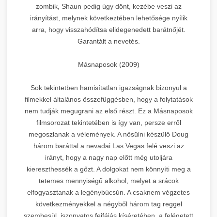
zombik, Shaun pedig úgy dönt, kezébe veszi az
irányítást, melynek következtében lehetősége nyílik
arra, hogy visszahódítsa elidegenedett barátnőjét.
Garantált a nevetés.
Másnaposok (2009)
Sok tekintetben hamisítatlan igazságnak bizonyul a
filmekkel általános összefüggésben, hogy a folytatások
nem tudják megugrani az első részt. Ez a Másnaposok
filmsorozat tekintetében is így van, persze erről
megoszlanak a vélemények. A nősülni készülő Doug
három baráttal a nevadai Las Vegas felé veszi az
irányt, hogy a nagy nap előtt még utoljára
kiereszthessék a gőzt. A dolgokat nem könnyíti meg a
tetemes mennyiségű alkohol, melyet a srácok
elfogyasztanak a legénybúcsún. A csaknem végzetes
következményekkel a négyből három tag reggel
szembesül, iszonyatos fejfájás kíséretében, a felégetett