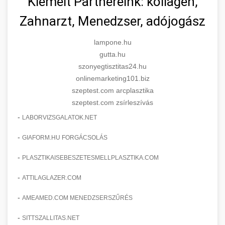
Kiemelt Partnereink: kollagén,
Zahnarzt, Menedzser, adójogász
lampone.hu
gutta.hu
szonyegtisztitas24.hu
onlinemarketing101.biz
szeptest.com arcplasztika
szeptest.com zsírleszívás
-
LABORVIZSGALATOK.NET
-
GIAFORM.HU FORGÁCSOLÁS
-
PLASZTIKAISEBESZETESMELLPLASZTIKA.COM
-
ATTILAGLAZER.COM
-
AMEAMED.COM MENEDZSERSZŰRÉS
-
SITTSZALLITAS.NET