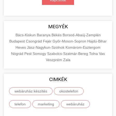
Kapcsolat
MEGYÉK
Bács-Kiskun
Baranya
Békés
Borsod-Abaúj-Zemplén
Budapest
Csongrád
Fejér
Győr-Moson-Sopron
Hajdú-Bihar
Heves
Jász-Nagykun-Szolnok
Komárom-Esztergom
Nógrád
Pest
Somogy
Szabolcs-Szatmár-Bereg
Tolna
Vas
Veszprém
Zala
CIMKÉK
webáruház készítés
okostelefon
telefon
marketing
webáruház