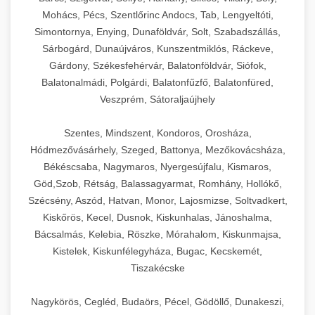
Mohács, Pécs, Szentlőrinc Andocs, Tab, Lengyeltóti,
Simontornya, Enying, Dunaföldvár, Solt, Szabadszállás,
Sárbogárd, Dunaújváros, Kunszentmiklós, Ráckeve,
Gárdony, Székesfehérvár, Balatonföldvár, Siófok,
Balatonalmádi, Polgárdi, Balatonfűzfő, Balatonfüred,
Veszprém, Sátoraljaújhely
Szentes, Mindszent, Kondoros, Orosháza,
Hódmezővásárhely, Szeged, Battonya, Mezőkovácsháza,
Békéscsaba, Nagymaros, Nyergesújfalu, Kismaros,
Göd,Szob, Rétság, Balassagyarmat, Romhány, Hollókő,
Szécsény, Aszód, Hatvan, Monor, Lajosmizse, Soltvadkert,
Kiskőrös, Kecel, Dusnok, Kiskunhalas, Jánoshalma,
Bácsalmás, Kelebia, Röszke, Mórahalom, Kiskunmajsa,
Kistelek, Kiskunfélegyháza, Bugac, Kecskemét,
Tiszakécske
Nagykörös, Cegléd, Budaörs, Pécel, Gödöllő, Dunakeszi,