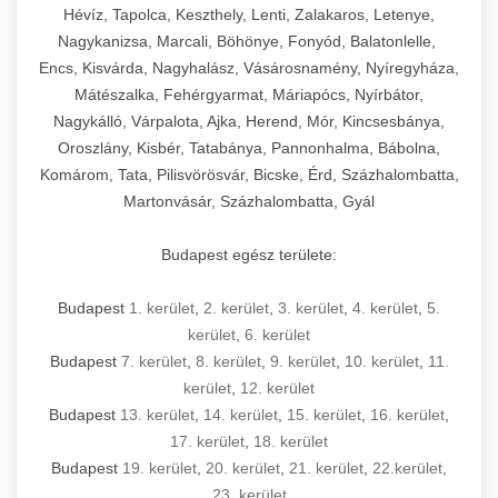
Hévíz, Tapolca, Keszthely, Lenti, Zalakaros, Letenye,
Nagykanizsa, Marcali, Böhönye, Fonyód, Balatonlelle,
Encs, Kisvárda, Nagyhalász, Vásárosnamény, Nyíregyháza,
Mátészalka, Fehérgyarmat, Máriapócs, Nyírbátor,
Nagykálló, Várpalota, Ajka, Herend, Mór, Kincsesbánya,
Oroszlány, Kisbér, Tatabánya, Pannonhalma, Bábolna,
Komárom, Tata, Pilisvörösvár, Bicske, Érd, Százhalombatta,
Martonvásár, Százhalombatta, Gyál
Budapest egész területe:
Budapest
1. kerület
,
2. kerület
,
3. kerület
,
4. kerület
,
5.
kerület
,
6. kerület
Budapest
7. kerület
,
8. kerület
,
9. kerület
,
10. kerület
,
11.
kerület
,
12. kerület
Budapest
13. kerület
,
14. kerület
,
15. kerület
,
16. kerület
,
17. kerület
,
18. kerület
Budapest
19. kerület
,
20. kerület
,
21. kerület
,
22.kerület
,
23. kerület