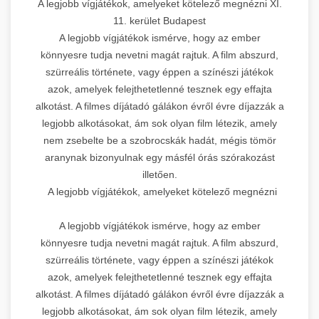
A legjobb vígjátékok, amelyeket kötelező megnézni XI.
11. kerület Budapest
A legjobb vígjátékok ismérve, hogy az ember
könnyesre tudja nevetni magát rajtuk. A film abszurd,
szürreális története, vagy éppen a színészi játékok
azok, amelyek felejthetetlenné tesznek egy effajta
alkotást. A filmes díjátadó gálákon évről évre díjazzák a
legjobb alkotásokat, ám sok olyan film létezik, amely
nem zsebelte be a szobrocskák hadát, mégis tömör
aranynak bizonyulnak egy másfél órás szórakozást
illetően.
A legjobb vígjátékok, amelyeket kötelező megnézni
A legjobb vígjátékok ismérve, hogy az ember
könnyesre tudja nevetni magát rajtuk. A film abszurd,
szürreális története, vagy éppen a színészi játékok
azok, amelyek felejthetetlenné tesznek egy effajta
alkotást. A filmes díjátadó gálákon évről évre díjazzák a
legjobb alkotásokat, ám sok olyan film létezik, amely