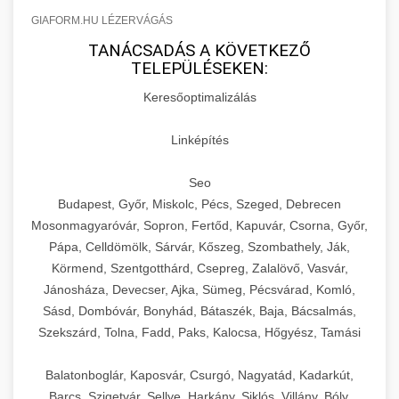
GIAFORM.HU LÉZERVÁGÁS
TANÁCSADÁS A KÖVETKEZŐ
TELEPÜLÉSEKEN:
Keresőoptimalizálás
Linképítés
Seo
Budapest, Győr, Miskolc, Pécs, Szeged, Debrecen
Mosonmagyaróvár, Sopron, Fertőd, Kapuvár, Csorna, Győr,
Pápa, Celldömölk, Sárvár, Kőszeg, Szombathely, Ják,
Körmend, Szentgotthárd, Csepreg, Zalalövő, Vasvár,
Jánosháza, Devecser, Ajka, Sümeg, Pécsvárad, Komló,
Sásd, Dombóvár, Bonyhád, Bátaszék, Baja, Bácsalmás,
Szekszárd, Tolna, Fadd, Paks, Kalocsa, Hőgyész, Tamási
Balatonboglár, Kaposvár, Csurgó, Nagyatád, Kadarkút,
Barcs, Szigetvár, Sellye, Harkány, Siklós, Villány, Bóly,