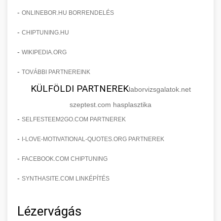
-
ONLINEBOR.HU BORRENDELÉS
-
CHIPTUNING.HU
-
WIKIPEDIA.ORG
-
TOVÁBBI PARTNEREINK
KÜLFÖLDI PARTNEREK
laborvizsgalatok.net
szeptest.com hasplasztika
-
SELFESTEEM2GO.COM PARTNEREK
-
I-LOVE-MOTIVATIONAL-QUOTES.ORG PARTNEREK
-
FACEBOOK.COM CHIPTUNING
-
SYNTHASITE.COM LINKÉPÍTÉS
Lézervágás