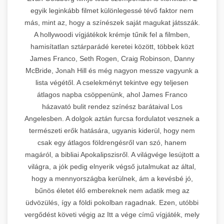
egyik leginkább filmet különlegessé tévő faktor nem
más, mint az, hogy a színészek saját magukat játsszák.
A hollywoodi vígjátékok krémje tűnik fel a filmben,
hamisítatlan sztárparádé keretei között, többek közt
James Franco, Seth Rogen, Craig Robinson, Danny
McBride, Jonah Hill és még nagyon messze vagyunk a
lista végétől. A cselekményt tekintve egy teljesen
átlagos napba csöppenünk, ahol James Franco
házavató bulit rendez színész barátaival Los
Angelesben. A dolgok aztán furcsa fordulatot vesznek a
természeti erők hatására, ugyanis kiderül, hogy nem
csak egy átlagos földrengésről van szó, hanem
magáról, a bibliai Apokalipszisről. A világvége lesújtott a
világra, a jók pedig elnyerik végső jutalmukat az által,
hogy a mennyországba kerülnek, ám a kevésbé jó,
bűnös életet élő embereknek nem adatik meg az
üdvözülés, így a földi pokolban ragadnak. Ezen, utóbbi
vergődést követi végig az Itt a vége című vígjáték, mely