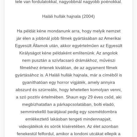
tele van fordulatokkal, nagyobbnál nagyobb poénokkal.
Haláli hullák hajnala (2004)
Ha példát kéne mondanunk arra, hogy melyik nemzet
jár élen a jobbnál jobb filmek gyártásában az Amerikai
Egyesült Államok után, akkor egyértelműen az Egyesült
Királyságot kéne példaként említenünk. Az angolok
nem pusztán a szívfacsaró drámákhoz, művészi
filmekhez értenek kiválóan, de az agyament filmek
gyártásához is. A Haláli hullák hajnala, már a címéből is
gyaníthatóan egy horror vígjáték, amely annyira
abszurd és szürreális, hogy lehetetlen komolyan venni,
a szó pozitív értelmében. Shaun egy 29 éves csőd, aki
megbízhatatlan a párkapcsolatában, bolti eladó,
semmirekellő barátjával pedig egy szemétdombra
emlékeztető lakásban tengeti mindennapjait,
videojátékok és sörök kíséretében. Az élet azonban
fenekestül felfordul, amikor a londoni utcákat ellepik a