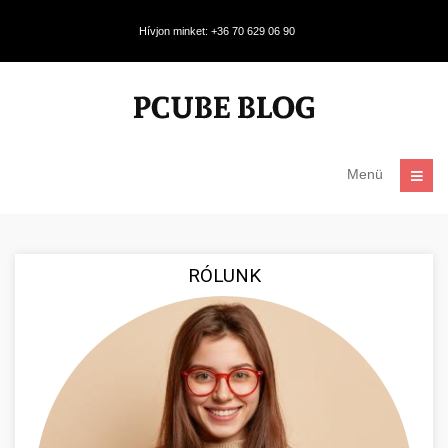
Hívjon minket: +36 70 629 06 90
Menü
RÓLUNK