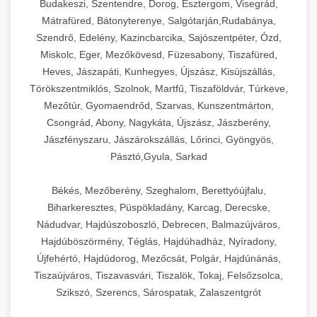
Budakeszi, Szentendre, Dorog, Esztergom, Visegrád,
Mátrafüred, Bátonyterenye, Salgótarján,Rudabánya,
Szendrő, Edelény, Kazincbarcika, Sajószentpéter, Ózd,
Miskolc, Eger, Mezőkövesd, Füzesabony, Tiszafüred,
Heves, Jászapáti, Kunhegyes, Újszász, Kisújszállás,
Törökszentmiklós, Szolnok, Martfű, Tiszaföldvár, Túrkeve,
Mezőtúr, Gyomaendrőd, Szarvas, Kunszentmárton,
Csongrád, Abony, Nagykáta, Újszász, Jászberény,
Jászfényszaru, Jászárokszállás, Lőrinci, Gyöngyös,
Pásztó,Gyula, Sarkad
Békés, Mezőberény, Szeghalom, Berettyóújfalu,
Biharkeresztes, Püspökladány, Karcag, Derecske,
Nádudvar, Hajdúszoboszló, Debrecen, Balmazújváros,
Hajdúböszörmény, Téglás, Hajdúhadház, Nyíradony,
Újfehértó, Hajdúdorog, Mezőcsát, Polgár, Hajdúnánás,
Tiszaújváros, Tiszavasvári, Tiszalök, Tokaj, Felsőzsolca,
Szikszó, Szerencs, Sárospatak, Zalaszentgrót