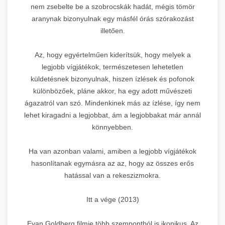
nem zsebelte be a szobrocskák hadát, mégis tömör
aranynak bizonyulnak egy másfél órás szórakozást
illetően.
Az, hogy egyértelműen kiderítsük, hogy melyek a
legjobb vígjátékok, természetesen lehetetlen
küldetésnek bizonyulnak, hiszen ízlések és pofonok
különbözőek, pláne akkor, ha egy adott művészeti
ágazatról van szó. Mindenkinek más az ízlése, így nem
lehet kiragadni a legjobbat, ám a legjobbakat már annál
könnyebben.
Ha van azonban valami, amiben a legjobb vígjátékok
hasonlítanak egymásra az az, hogy az összes erős
hatással van a rekeszizmokra.
Itt a vége (2013)
Evan Goldberg filmje több szempontból is ikonikus. Az