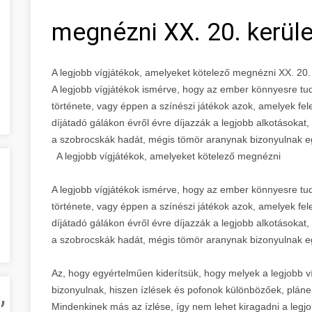
megnézni XX. 20. kerül
A legjobb vígjátékok, amelyeket kötelező megnézni XX. 20.
A legjobb vígjátékok ismérve, hogy az ember könnyesre tudj
története, vagy éppen a színészi játékok azok, amelyek felej
díjátadó gálákon évről évre díjazzák a legjobb alkotásokat,
a szobrocskák hadát, mégis tömör aranynak bizonyulnak eg
A legjobb vígjátékok, amelyeket kötelező megnézni
A legjobb vígjátékok ismérve, hogy az ember könnyesre tudj
története, vagy éppen a színészi játékok azok, amelyek felej
díjátadó gálákon évről évre díjazzák a legjobb alkotásokat,
a szobrocskák hadát, mégis tömör aranynak bizonyulnak eg
Az, hogy egyértelműen kiderítsük, hogy melyek a legjobb v
,
bizonyulnak, hiszen ízlések és pofonok különbözőek, pláne
Mindenkinek más az ízlése, így nem lehet kiragadni a leg