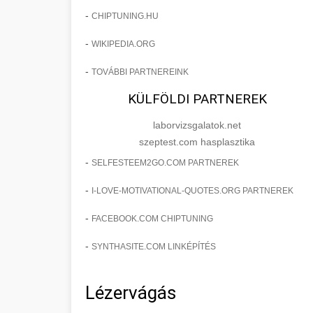
-
CHIPTUNING.HU
-
WIKIPEDIA.ORG
-
TOVÁBBI PARTNEREINK
KÜLFÖLDI PARTNEREK
laborvizsgalatok.net
szeptest.com hasplasztika
-
SELFESTEEM2GO.COM PARTNEREK
-
I-LOVE-MOTIVATIONAL-QUOTES.ORG PARTNEREK
-
FACEBOOK.COM CHIPTUNING
-
SYNTHASITE.COM LINKÉPÍTÉS
Lézervágás