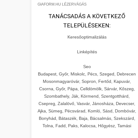
GIAFORM.HU LÉZERVÁGÁS
TANÁCSADÁS A KÖVETKEZŐ
TELEPÜLÉSEKEN:
Keresőoptimalizálás
Linképítés
Seo
Budapest, Győr, Miskolc, Pécs, Szeged, Debrecen
Mosonmagyaróvár, Sopron, Fertőd, Kapuvár,
Csorna, Győr, Pápa, Celldömölk, Sárvár, Kőszeg,
Szombathely, Ják, Körmend, Szentgotthárd,
Csepreg, Zalalövő, Vasvár, Jánosháza, Devecser,
Ajka, Sümeg, Pécsvárad, Komló, Sásd, Dombóvár,
Bonyhád, Bátaszék, Baja, Bácsalmás, Szekszárd,
Tolna, Fadd, Paks, Kalocsa, Hőgyész, Tamási