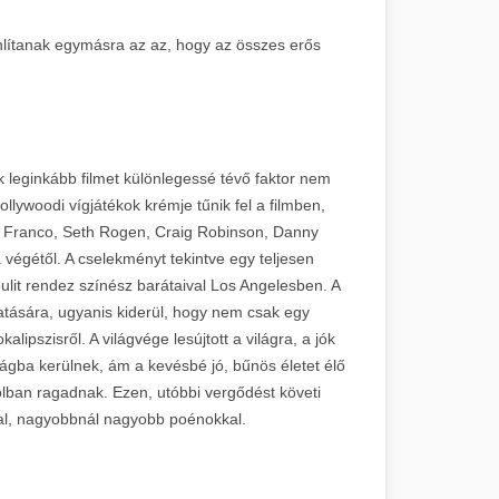
nlítanak egymásra az az, hogy az összes erős
k leginkább filmet különlegessé tévő faktor nem
llywoodi vígjátékok krémje tűnik fel a filmben,
es Franco, Seth Rogen, Craig Robinson, Danny
végétől. A cselekményt tekintve egy teljesen
it rendez színész barátaival Los Angelesben. A
hatására, ugyanis kiderül, hogy nem csak egy
lipszisről. A világvége lesújtott a világra, a jók
zágba kerülnek, ám a kevésbé jó, bűnös életet élő
lban ragadnak. Ezen, utóbbi vergődést követi
kkal, nagyobbnál nagyobb poénokkal.