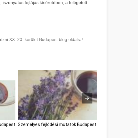
szonyatos fejfájás kíséretében, a felégetett
ézni XX. 20. kerület Budapest blog oldalra!
Budapest
Személyes fejlődési mutatók Budapest Budapest
Okostele