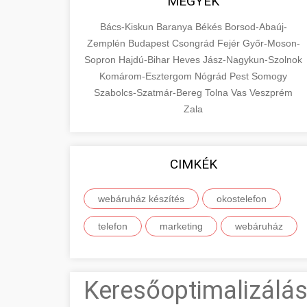
MEGYÉK
Bács-Kiskun
Baranya
Békés
Borsod-Abaúj-
Zemplén
Budapest
Csongrád
Fejér
Győr-Moson-
Sopron
Hajdú-Bihar
Heves
Jász-Nagykun-Szolnok
Komárom-Esztergom
Nógrád
Pest
Somogy
Szabolcs-Szatmár-Bereg
Tolna
Vas
Veszprém
Zala
CIMKÉK
webáruház készítés
okostelefon
telefon
marketing
webáruház
Keresőoptimalizálás