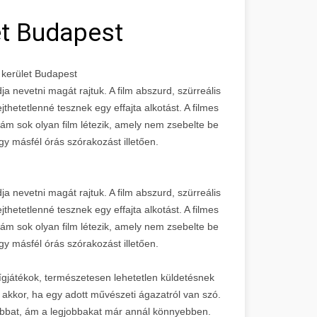
et Budapest
 kerület Budapest
a nevetni magát rajtuk. A film abszurd, szürreális
thetetlenné tesznek egy effajta alkotást. A filmes
 ám sok olyan film létezik, amely nem zsebelte be
y másfél órás szórakozást illetően.
a nevetni magát rajtuk. A film abszurd, szürreális
thetetlenné tesznek egy effajta alkotást. A filmes
 ám sok olyan film létezik, amely nem zsebelte be
y másfél órás szórakozást illetően.
ígjátékok, természetesen lehetetlen küldetésnek
 akkor, ha egy adott művészeti ágazatról van szó.
jobbat, ám a legjobbakat már annál könnyebben.