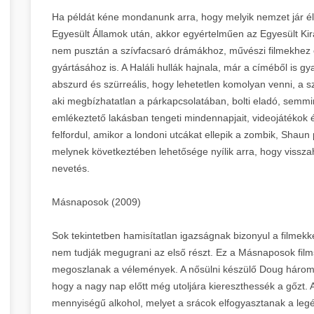
Ha példát kéne mondanunk arra, hogy melyik nemzet jár él
Egyesült Államok után, akkor egyértelműen az Egyesült Ki
nem pusztán a szívfacsaró drámákhoz, művészi filmekhez 
gyártásához is. A Haláli hullák hajnala, már a címéből is g
abszurd és szürreális, hogy lehetetlen komolyan venni, a 
aki megbízhatatlan a párkapcsolatában, bolti eladó, semm
emlékeztető lakásban tengeti mindennapjait, videojátékok 
felfordul, amikor a londoni utcákat ellepik a zombik, Shaun 
melynek következtében lehetősége nyílik arra, hogy visszah
nevetés.
Másnaposok (2009)
Sok tekintetben hamisítatlan igazságnak bizonyul a filmekk
nem tudják megugrani az első részt. Ez a Másnaposok filmso
megoszlanak a vélemények. A nősülni készülő Doug három ba
hogy a nagy nap előtt még utoljára kiereszthessék a gőzt.
mennyiségű alkohol, melyet a srácok elfogyasztanak a le