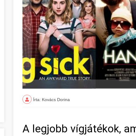
Írta: Kovács Dorina
A legjobb vígjátékok, a