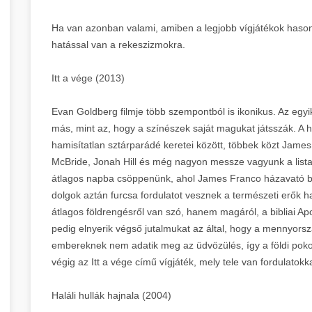
Ha van azonban valami, amiben a legjobb vígjátékok haso
hatással van a rekeszizmokra.
Itt a vége (2013)
Evan Goldberg filmje több szempontból is ikonikus. Az egyi
más, mint az, hogy a színészek saját magukat játsszák. A ho
hamisítatlan sztárparádé keretei között, többek közt Jam
McBride, Jonah Hill és még nagyon messze vagyunk a lista 
átlagos napba csöppenünk, ahol James Franco házavató bul
dolgok aztán furcsa fordulatot vesznek a természeti erők 
átlagos földrengésről van szó, hanem magáról, a bibliai Apoka
pedig elnyerik végső jutalmukat az által, hogy a mennyors
embereknek nem adatik meg az üdvözülés, így a földi poko
végig az Itt a vége című vígjáték, mely tele van fordulato
Haláli hullák hajnala (2004)