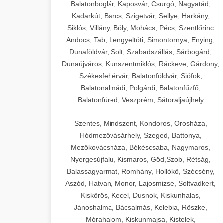
Balatonboglár, Kaposvár, Csurgó, Nagyatád,
Kadarkút, Barcs, Szigetvár, Sellye, Harkány,
Siklós, Villány, Bóly, Mohács, Pécs, Szentlőrinc
Andocs, Tab, Lengyeltóti, Simontornya, Enying,
Dunaföldvár, Solt, Szabadszállás, Sárbogárd,
Dunaújváros, Kunszentmiklós, Ráckeve, Gárdony,
Székesfehérvár, Balatonföldvár, Siófok,
Balatonalmádi, Polgárdi, Balatonfűzfő,
Balatonfüred, Veszprém, Sátoraljaújhely
Szentes, Mindszent, Kondoros, Orosháza,
Hódmezővásárhely, Szeged, Battonya,
Mezőkovácsháza, Békéscsaba, Nagymaros,
Nyergesújfalu, Kismaros, Göd,Szob, Rétság,
Balassagyarmat, Romhány, Hollókő, Szécsény,
Aszód, Hatvan, Monor, Lajosmizse, Soltvadkert,
Kiskőrös, Kecel, Dusnok, Kiskunhalas,
Jánoshalma, Bácsalmás, Kelebia, Röszke,
Mórahalom, Kiskunmajsa, Kistelek,