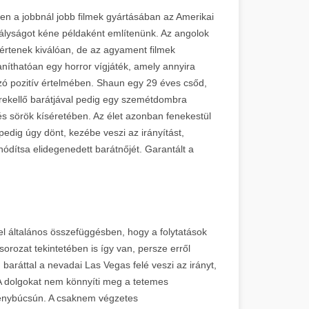
en a jobbnál jobb filmek gyártásában az Amerikai
rályságot kéne példaként említenünk. Az angolok
értenek kiválóan, de az agyament filmek
yaníthatóan egy horror vígjáték, amely annyira
szó pozitív értelmében. Shaun egy 29 éves csőd,
irekellő barátjával pedig egy szemétdombra
és sörök kíséretében. Az élet azonban fenekestül
pedig úgy dönt, kezébe veszi az irányítást,
ódítsa elidegenedett barátnőjét. Garantált a
el általános összefüggésben, hogy a folytatások
rozat tekintetében is így van, persze erről
ráttal a nevadai Las Vegas felé veszi az irányt,
 A dolgokat nem könnyíti meg a tetemes
génybúcsún. A csaknem végzetes