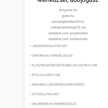
lampone.hu
gutta.hu
szonyegtisztitas24.hu
onlinemarketing101.biz
szeptest.com arcplasztika
szeptest.com zsírleszívás
-
LABORVIZSGALATOK.NET
-
GIAFORM.HU FORGÁCSOLÁS
-
PLASZTIKAISEBESZETESMELLPLASZTIKA.COM
-
ATTILAGLAZER.COM
-
AMEAMED.COM MENEDZSERSZŰRÉS
-
SITTSZALLITAS.NET
-
ONLINEBOR.HU BORRENDELÉS