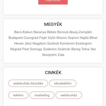
Kapcsolat
MEGYÉK
Bács-Kiskun
Baranya
Békés
Borsod-Abaúj-Zemplén
Budapest
Csongrád
Fejér
Győr-Moson-Sopron
Hajdú-Bihar
Heves
Jász-Nagykun-Szolnok
Komárom-Esztergom
Nógrád
Pest
Somogy
Szabolcs-Szatmár-Bereg
Tolna
Vas
Veszprém
Zala
CIMKÉK
webáruház készítés
okostelefon
telefon
marketing
webáruház