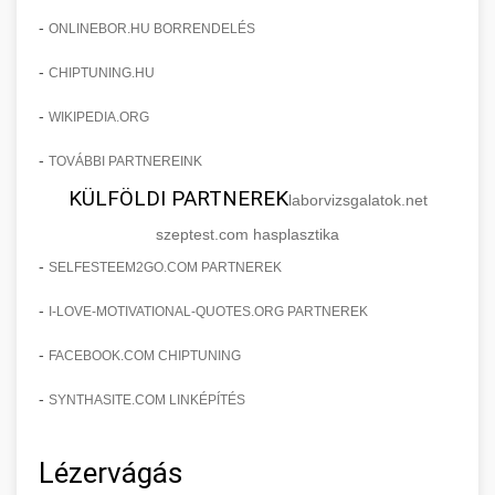
-
ONLINEBOR.HU BORRENDELÉS
-
CHIPTUNING.HU
-
WIKIPEDIA.ORG
-
TOVÁBBI PARTNEREINK
KÜLFÖLDI PARTNEREK
laborvizsgalatok.net
szeptest.com hasplasztika
-
SELFESTEEM2GO.COM PARTNEREK
-
I-LOVE-MOTIVATIONAL-QUOTES.ORG PARTNEREK
-
FACEBOOK.COM CHIPTUNING
-
SYNTHASITE.COM LINKÉPÍTÉS
Lézervágás