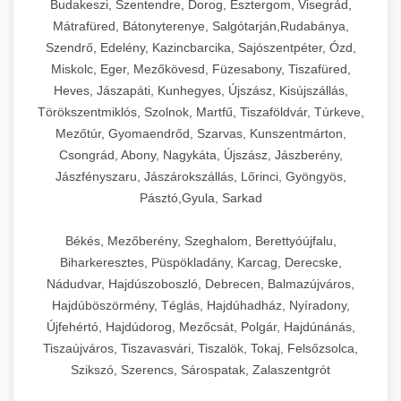
Budakeszi, Szentendre, Dorog, Esztergom, Visegrád,
Mátrafüred, Bátonyterenye, Salgótarján,Rudabánya,
Szendrő, Edelény, Kazincbarcika, Sajószentpéter, Ózd,
Miskolc, Eger, Mezőkövesd, Füzesabony, Tiszafüred,
Heves, Jászapáti, Kunhegyes, Újszász, Kisújszállás,
Törökszentmiklós, Szolnok, Martfű, Tiszaföldvár, Túrkeve,
Mezőtúr, Gyomaendrőd, Szarvas, Kunszentmárton,
Csongrád, Abony, Nagykáta, Újszász, Jászberény,
Jászfényszaru, Jászárokszállás, Lőrinci, Gyöngyös,
Pásztó,Gyula, Sarkad
Békés, Mezőberény, Szeghalom, Berettyóújfalu,
Biharkeresztes, Püspökladány, Karcag, Derecske,
Nádudvar, Hajdúszoboszló, Debrecen, Balmazújváros,
Hajdúböszörmény, Téglás, Hajdúhadház, Nyíradony,
Újfehértó, Hajdúdorog, Mezőcsát, Polgár, Hajdúnánás,
Tiszaújváros, Tiszavasvári, Tiszalök, Tokaj, Felsőzsolca,
Szikszó, Szerencs, Sárospatak, Zalaszentgrót