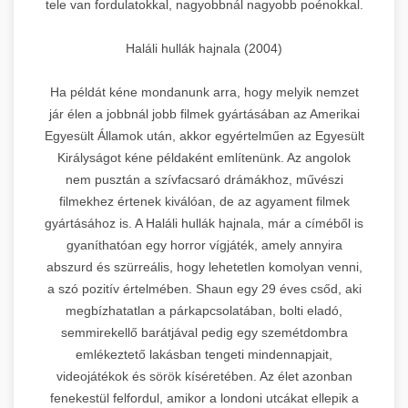
tele van fordulatokkal, nagyobbnál nagyobb poénokkal.
Haláli hullák hajnala (2004)
Ha példát kéne mondanunk arra, hogy melyik nemzet
jár élen a jobbnál jobb filmek gyártásában az Amerikai
Egyesült Államok után, akkor egyértelműen az Egyesült
Királyságot kéne példaként említenünk. Az angolok
nem pusztán a szívfacsaró drámákhoz, művészi
filmekhez értenek kiválóan, de az agyament filmek
gyártásához is. A Haláli hullák hajnala, már a címéből is
gyaníthatóan egy horror vígjáték, amely annyira
abszurd és szürreális, hogy lehetetlen komolyan venni,
a szó pozitív értelmében. Shaun egy 29 éves csőd, aki
megbízhatatlan a párkapcsolatában, bolti eladó,
semmirekellő barátjával pedig egy szemétdombra
emlékeztető lakásban tengeti mindennapjait,
videojátékok és sörök kíséretében. Az élet azonban
fenekestül felfordul, amikor a londoni utcákat ellepik a