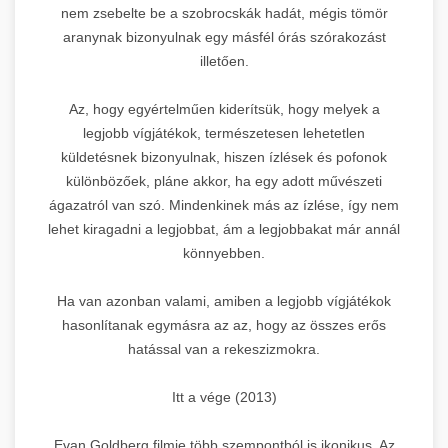
nem zsebelte be a szobrocskák hadát, mégis tömör
aranynak bizonyulnak egy másfél órás szórakozást
illetően.
Az, hogy egyértelműen kiderítsük, hogy melyek a
legjobb vígjátékok, természetesen lehetetlen
küldetésnek bizonyulnak, hiszen ízlések és pofonok
különbözőek, pláne akkor, ha egy adott művészeti
ágazatról van szó. Mindenkinek más az ízlése, így nem
lehet kiragadni a legjobbat, ám a legjobbakat már annál
könnyebben.
Ha van azonban valami, amiben a legjobb vígjátékok
hasonlítanak egymásra az az, hogy az összes erős
hatással van a rekeszizmokra.
Itt a vége (2013)
Evan Goldberg filmje több szempontból is ikonikus. Az