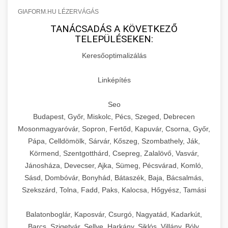
GIAFORM.HU LÉZERVÁGÁS
TANÁCSADÁS A KÖVETKEZŐ
TELEPÜLÉSEKEN:
Keresőoptimalizálás
Linképítés
Seo
Budapest, Győr, Miskolc, Pécs, Szeged, Debrecen
Mosonmagyaróvár, Sopron, Fertőd, Kapuvár, Csorna, Győr,
Pápa, Celldömölk, Sárvár, Kőszeg, Szombathely, Ják,
Körmend, Szentgotthárd, Csepreg, Zalalövő, Vasvár,
Jánosháza, Devecser, Ajka, Sümeg, Pécsvárad, Komló,
Sásd, Dombóvár, Bonyhád, Bátaszék, Baja, Bácsalmás,
Szekszárd, Tolna, Fadd, Paks, Kalocsa, Hőgyész, Tamási
Balatonboglár, Kaposvár, Csurgó, Nagyatád, Kadarkút,
Barcs, Szigetvár, Sellye, Harkány, Siklós, Villány, Bóly,