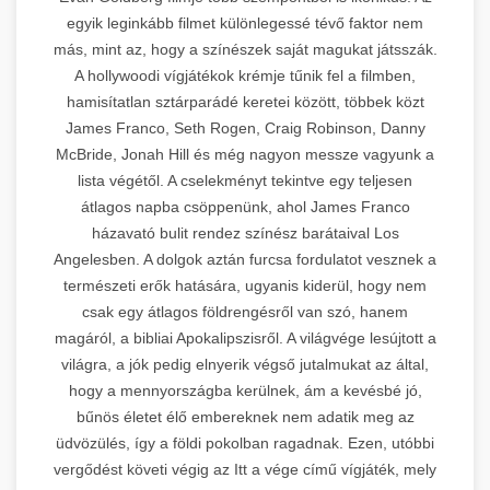
egyik leginkább filmet különlegessé tévő faktor nem
más, mint az, hogy a színészek saját magukat játsszák.
A hollywoodi vígjátékok krémje tűnik fel a filmben,
hamisítatlan sztárparádé keretei között, többek közt
James Franco, Seth Rogen, Craig Robinson, Danny
McBride, Jonah Hill és még nagyon messze vagyunk a
lista végétől. A cselekményt tekintve egy teljesen
átlagos napba csöppenünk, ahol James Franco
házavató bulit rendez színész barátaival Los
Angelesben. A dolgok aztán furcsa fordulatot vesznek a
természeti erők hatására, ugyanis kiderül, hogy nem
csak egy átlagos földrengésről van szó, hanem
magáról, a bibliai Apokalipszisről. A világvége lesújtott a
világra, a jók pedig elnyerik végső jutalmukat az által,
hogy a mennyországba kerülnek, ám a kevésbé jó,
bűnös életet élő embereknek nem adatik meg az
üdvözülés, így a földi pokolban ragadnak. Ezen, utóbbi
vergődést követi végig az Itt a vége című vígjáték, mely