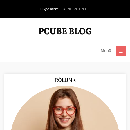
Hívjon minket: +36 70 629 06 90
Menü
RÓLUNK