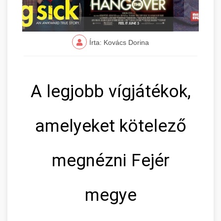
Írta: Kovács Dorina
A legjobb vígjátékok,
amelyeket kötelező
megnézni Fejér
megye