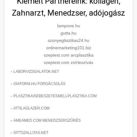
Kiemelt Partnereink: kollagén,
Zahnarzt, Menedzser, adójogász
lampone.hu
gutta.hu
szonyegtisztitas24.hu
onlinemarketing101.biz
szeptest.com arcplasztika
szeptest.com zsírleszívás
-
LABORVIZSGALATOK.NET
-
GIAFORM.HU FORGÁCSOLÁS
-
PLASZTIKAISEBESZETESMELLPLASZTIKA.COM
-
ATTILAGLAZER.COM
-
AMEAMED.COM MENEDZSERSZŰRÉS
-
SITTSZALLITAS.NET