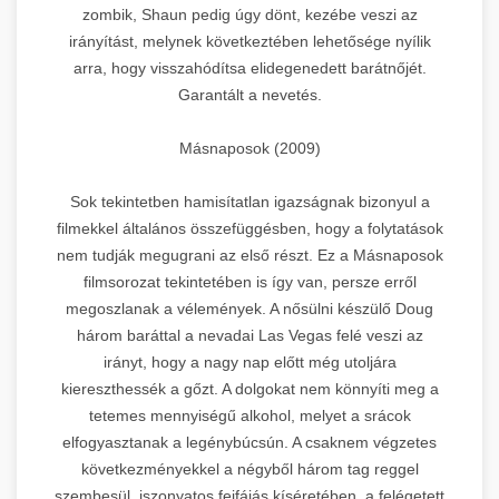
zombik, Shaun pedig úgy dönt, kezébe veszi az
irányítást, melynek következtében lehetősége nyílik
arra, hogy visszahódítsa elidegenedett barátnőjét.
Garantált a nevetés.
Másnaposok (2009)
Sok tekintetben hamisítatlan igazságnak bizonyul a
filmekkel általános összefüggésben, hogy a folytatások
nem tudják megugrani az első részt. Ez a Másnaposok
filmsorozat tekintetében is így van, persze erről
megoszlanak a vélemények. A nősülni készülő Doug
három baráttal a nevadai Las Vegas felé veszi az
irányt, hogy a nagy nap előtt még utoljára
kiereszthessék a gőzt. A dolgokat nem könnyíti meg a
tetemes mennyiségű alkohol, melyet a srácok
elfogyasztanak a legénybúcsún. A csaknem végzetes
következményekkel a négyből három tag reggel
szembesül, iszonyatos fejfájás kíséretében, a felégetett