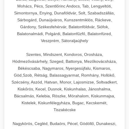
Mohács, Pécs, Szentlőrinc Andocs, Tab, Lengyeltóti,
Simontornya, Enying, Dunaföldvár, Solt, Szabadszállás,
Sárbogárd, Dunaújváros, Kunszentmiklós, Ráckeve,
Gárdony, Székesfehérvár, Balatonföldvár, Siófok,
Balatonalmádi, Polgárdi, Balatonfűzfő, Balatonfüred,
Veszprém, Sátoraljaújhely
Szentes, Mindszent, Kondoros, Orosháza,
Hódmezővásárhely, Szeged, Battonya, Mezőkovácsháza,
Békéscsaba, Nagymaros, Nyergesújfalu, Kismaros,
Göd,Szob, Rétság, Balassagyarmat, Romhány, Hollókő,
Szécsény, Aszód, Hatvan, Monor, Lajosmizse, Soltvadkert,
Kiskőrös, Kecel, Dusnok, Kiskunhalas, Jánoshalma,
Bácsalmás, Kelebia, Röszke, Mórahalom, Kiskunmajsa,
Kistelek, Kiskunfélegyháza, Bugac, Kecskemét,
Tiszakécske
Nagykörös, Cegléd, Budaörs, Pécel, Gödöllő, Dunakeszi,