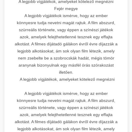
A legjobb vígjátékok, amelyeket kötelező megnézni
Fejér megye
A legjobb vígjátékok ismérve, hogy az ember
könnyesre tudja nevetni magát rajtuk. A film abszurd,
szürreális története, vagy éppen a színészi játékok
azok, amelyek felejthetetlenné tesznek egy effajta
alkotást. A filmes díjátadó gálákon évről évre díjazzák a
legjobb alkotásokat, ám sok olyan film létezik, amely
nem zsebelte be a szobrocskák hadát, mégis tömör
aranynak bizonyulnak egy másfél órás szórakozást
illetően.
A legjobb vígjátékok, amelyeket kötelező megnézni
A legjobb vígjátékok ismérve, hogy az ember
könnyesre tudja nevetni magát rajtuk. A film abszurd,
szürreális története, vagy éppen a színészi játékok
azok, amelyek felejthetetlenné tesznek egy effajta
alkotást. A filmes díjátadó gálákon évről évre díjazzák a
legjobb alkotásokat, ám sok olyan film létezik, amely