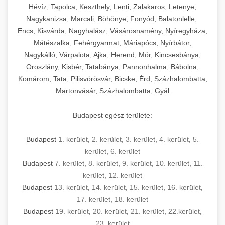
Hévíz, Tapolca, Keszthely, Lenti, Zalakaros, Letenye,
Nagykanizsa, Marcali, Böhönye, Fonyód, Balatonlelle,
Encs, Kisvárda, Nagyhalász, Vásárosnamény, Nyíregyháza,
Mátészalka, Fehérgyarmat, Máriapócs, Nyírbátor,
Nagykálló, Várpalota, Ajka, Herend, Mór, Kincsesbánya,
Oroszlány, Kisbér, Tatabánya, Pannonhalma, Bábolna,
Komárom, Tata, Pilisvörösvár, Bicske, Érd, Százhalombatta,
Martonvásár, Százhalombatta, Gyál
Budapest egész területe:
Budapest
1. kerület
,
2. kerület
,
3. kerület
,
4. kerület
,
5.
kerület
,
6. kerület
Budapest
7. kerület
,
8. kerület
,
9. kerület
,
10. kerület
,
11.
kerület
,
12. kerület
Budapest
13. kerület
,
14. kerület
,
15. kerület
,
16. kerület
,
17. kerület
,
18. kerület
Budapest
19. kerület
,
20. kerület
,
21. kerület
,
22.kerület
,
23. kerület