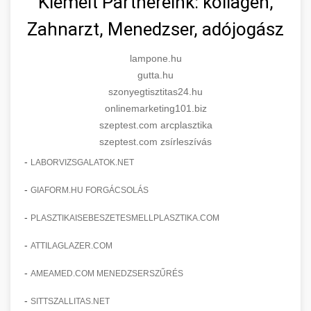
Kiemelt Partnereink: kollagén,
Zahnarzt, Menedzser, adójogász
lampone.hu
gutta.hu
szonyegtisztitas24.hu
onlinemarketing101.biz
szeptest.com arcplasztika
szeptest.com zsírleszívás
-
LABORVIZSGALATOK.NET
-
GIAFORM.HU FORGÁCSOLÁS
-
PLASZTIKAISEBESZETESMELLPLASZTIKA.COM
-
ATTILAGLAZER.COM
-
AMEAMED.COM MENEDZSERSZŰRÉS
-
SITTSZALLITAS.NET