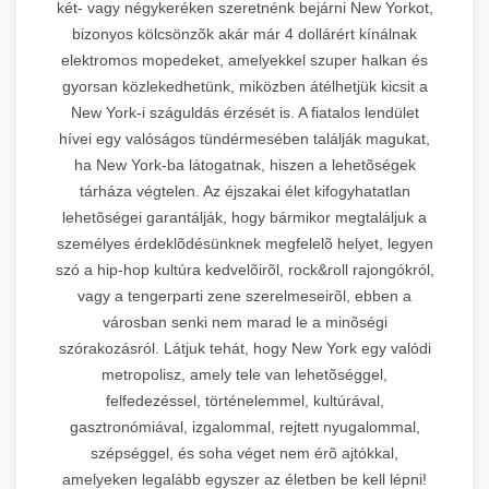
két- vagy négykeréken szeretnénk bejárni New Yorkot,
bizonyos kölcsönzõk akár már 4 dollárért kínálnak
elektromos mopedeket, amelyekkel szuper halkan és
gyorsan közlekedhetünk, miközben átélhetjük kicsit a
New York-i száguldás érzését is. A fiatalos lendület
hívei egy valóságos tündérmesében találják magukat,
ha New York-ba látogatnak, hiszen a lehetõségek
tárháza végtelen. Az éjszakai élet kifogyhatatlan
lehetõségei garantálják, hogy bármikor megtaláljuk a
személyes érdeklõdésünknek megfelelõ helyet, legyen
szó a hip-hop kultúra kedvelõirõl, rock&roll rajongókról,
vagy a tengerparti zene szerelmeseirõl, ebben a
városban senki nem marad le a minõségi
szórakozásról. Látjuk tehát, hogy New York egy valódi
metropolisz, amely tele van lehetõséggel,
felfedezéssel, történelemmel, kultúrával,
gasztronómiával, izgalommal, rejtett nyugalommal,
szépséggel, és soha véget nem érõ ajtókkal,
amelyeken legalább egyszer az életben be kell lépni!