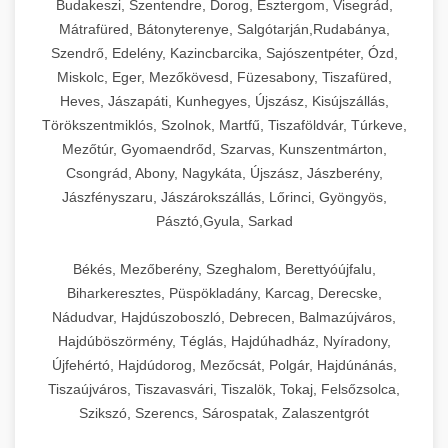
Budakeszi, Szentendre, Dorog, Esztergom, Visegrád,
Mátrafüred, Bátonyterenye, Salgótarján,Rudabánya,
Szendrő, Edelény, Kazincbarcika, Sajószentpéter, Ózd,
Miskolc, Eger, Mezőkövesd, Füzesabony, Tiszafüred,
Heves, Jászapáti, Kunhegyes, Újszász, Kisújszállás,
Törökszentmiklós, Szolnok, Martfű, Tiszaföldvár, Túrkeve,
Mezőtúr, Gyomaendrőd, Szarvas, Kunszentmárton,
Csongrád, Abony, Nagykáta, Újszász, Jászberény,
Jászfényszaru, Jászárokszállás, Lőrinci, Gyöngyös,
Pásztó,Gyula, Sarkad
Békés, Mezőberény, Szeghalom, Berettyóújfalu,
Biharkeresztes, Püspökladány, Karcag, Derecske,
Nádudvar, Hajdúszoboszló, Debrecen, Balmazújváros,
Hajdúböszörmény, Téglás, Hajdúhadház, Nyíradony,
Újfehértó, Hajdúdorog, Mezőcsát, Polgár, Hajdúnánás,
Tiszaújváros, Tiszavasvári, Tiszalök, Tokaj, Felsőzsolca,
Szikszó, Szerencs, Sárospatak, Zalaszentgrót