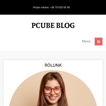
Hívjon minket: +36 70 629 06 90
Menü
RÓLUNK