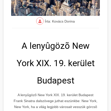
Írta: Kovács Dorina
A lenyûgözõ New
York XIX. 19. kerület
Budapest
A lenyûgözõ New York XIX. 19. kerület Budapest
Frank Sinatra dalszövege juthat eszünkbe: New York,
New York, ha a világ legjobb városait vesszük górcsõ