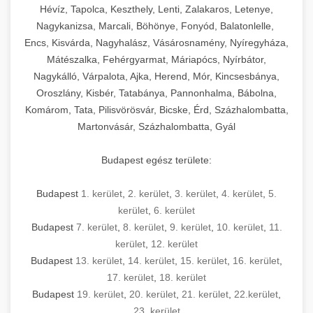
Hévíz, Tapolca, Keszthely, Lenti, Zalakaros, Letenye,
Nagykanizsa, Marcali, Böhönye, Fonyód, Balatonlelle,
Encs, Kisvárda, Nagyhalász, Vásárosnamény, Nyíregyháza,
Mátészalka, Fehérgyarmat, Máriapócs, Nyírbátor,
Nagykálló, Várpalota, Ajka, Herend, Mór, Kincsesbánya,
Oroszlány, Kisbér, Tatabánya, Pannonhalma, Bábolna,
Komárom, Tata, Pilisvörösvár, Bicske, Érd, Százhalombatta,
Martonvásár, Százhalombatta, Gyál
Budapest egész területe:
Budapest
1. kerület
,
2. kerület
,
3. kerület
,
4. kerület
,
5.
kerület
,
6. kerület
Budapest
7. kerület
,
8. kerület
,
9. kerület
,
10. kerület
,
11.
kerület
,
12. kerület
Budapest
13. kerület
,
14. kerület
,
15. kerület
,
16. kerület
,
17. kerület
,
18. kerület
Budapest
19. kerület
,
20. kerület
,
21. kerület
,
22.kerület
,
23. kerület