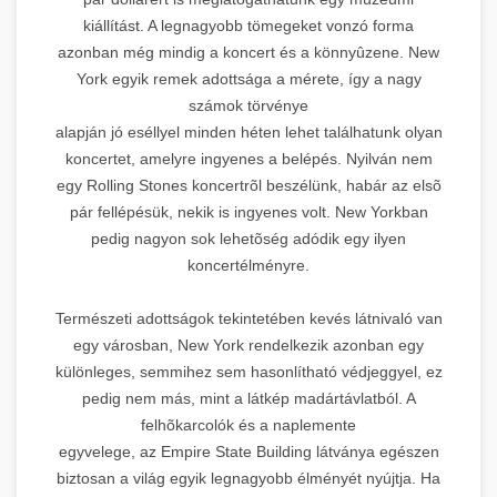
kiállítást. A legnagyobb tömegeket vonzó forma
azonban még mindig a koncert és a könnyûzene. New
York egyik remek adottsága a mérete, így a nagy
számok törvénye
alapján jó eséllyel minden héten lehet találhatunk olyan
koncertet, amelyre ingyenes a belépés. Nyilván nem
egy Rolling Stones koncertrõl beszélünk, habár az elsõ
pár fellépésük, nekik is ingyenes volt. New Yorkban
pedig nagyon sok lehetõség adódik egy ilyen
koncertélményre.
Természeti adottságok tekintetében kevés látnivaló van
egy városban, New York rendelkezik azonban egy
különleges, semmihez sem hasonlítható védjeggyel, ez
pedig nem más, mint a látkép madártávlatból. A
felhõkarcolók és a naplemente
egyvelege, az Empire State Building látványa egészen
biztosan a világ egyik legnagyobb élményét nyújtja. Ha