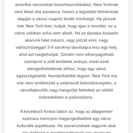
amerikai városokkal összehasonlításban, New Yorknak
nem lehet oka panaszra, hiszen a legutóbbi felmérések
alapján a városi csapvíz kiváló minõségû. Ha jártunk
már New York-ban, tudjuk, hogy igaz a mondás: ez a
város valóban soha nem alszik. Ha az éjszaka közepén
akarunk falat mászni, vagy pizzát enni, nagy
valószínûséggel 3-4 saroknyi távolságra lesz egy hely,
ahol ezt megtehetjük. Szintén nem elhanyagolható
szempont a zöld területek aránya, mivel ezek
elengedhetetlenek ahhoz, hogy egy város
egészségesebb, fenntarthatóbb legyen. New York ma
már nem emlékeztet a valahavolt betondzsungelre, a
városfejlesztõk nagy hangsúlyt fektettek az utóbbi
évtizedekben a parkosításra.
A következõ fontos faktor az, hogy az átlagember
számára mennyire megengedhetõek egy város
kulturális aspektusai. Ha szerencsések vagyunk akár
pár dollárért is meglátogathatunk egy múzeumi