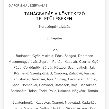
GIAFORM.HU LÉZERVÁGÁS
TANÁCSADÁS A KÖVETKEZŐ
TELEPÜLÉSEKEN:
Keresőoptimalizálás
Linképítés
Seo
Budapest, Győr, Miskolc, Pécs, Szeged, Debrecen
Mosonmagyaróvár, Sopron, Fertőd, Kapuvár, Csorna, Győr,
Pápa, Celldömölk, Sárvár, Kőszeg, Szombathely, Ják,
Körmend, Szentgotthárd, Csepreg, Zalalövő, Vasvár,
Jánosháza, Devecser, Ajka, Sümeg, Pécsvárad, Komló,
Sásd, Dombóvár, Bonyhád, Bátaszék, Baja, Bácsalmás,
Szekszárd, Tolna, Fadd, Paks, Kalocsa, Hőgyész, Tamási
Balatonboglár, Kaposvár, Csurgó, Nagyatád, Kadarkút,
Barcs, Szigetvár, Sellye, Harkány, Siklós, Villány, Bóly,