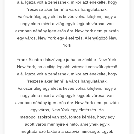
alá. Igaza volt a zenésznek, mikor azt énekelte, hogy
“részese akar lenni” a város hangulatának.
Valószínûleg egy élet is kevés volna kifejteni, hogy a
nagy alma miért a világ egyik legjobb városa, van
azonban néhány igen erõs érv. New York nem pusztán
egy város, New York egy életérzés. A lenyûgözõ New
York
Frank Sinatra dalszövege juthat eszünkbe: New York,
New York, ha a világ legjobb városait vesszük górcsõ
alá. Igaza volt a zenésznek, mikor azt énekelte, hogy
“részese akar lenni” a város hangulatának.
Valószínûleg egy élet is kevés volna kifejteni, hogy a
nagy alma miért a világ egyik legjobb városa, van
azonban néhány igen erõs érv. New York nem pusztán
egy város, New York egy életérzés. Ha
metropoliszokról van szó, fontos kérdés, hogy egy
adott város mennyire élhetõ, amelynek egyik
meghatározó faktora a csapvíz minõsége. Egyéb