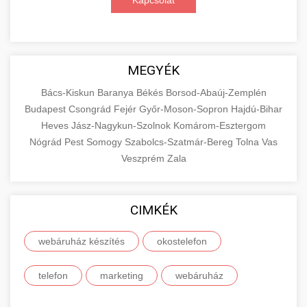
Kapcsolat
MEGYÉK
Bács-Kiskun
Baranya
Békés
Borsod-Abaúj-Zemplén
Budapest
Csongrád
Fejér
Győr-Moson-Sopron
Hajdú-Bihar
Heves
Jász-Nagykun-Szolnok
Komárom-Esztergom
Nógrád
Pest
Somogy
Szabolcs-Szatmár-Bereg
Tolna
Vas
Veszprém
Zala
CIMKÉK
webáruház készítés
okostelefon
telefon
marketing
webáruház