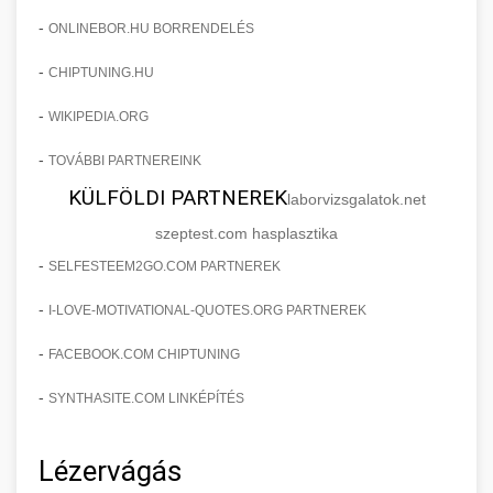
-
ONLINEBOR.HU BORRENDELÉS
-
CHIPTUNING.HU
-
WIKIPEDIA.ORG
-
TOVÁBBI PARTNEREINK
KÜLFÖLDI PARTNEREK
laborvizsgalatok.net
szeptest.com hasplasztika
-
SELFESTEEM2GO.COM PARTNEREK
-
I-LOVE-MOTIVATIONAL-QUOTES.ORG PARTNEREK
-
FACEBOOK.COM CHIPTUNING
-
SYNTHASITE.COM LINKÉPÍTÉS
Lézervágás