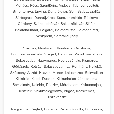
Mohács, Pécs, Szentlőrinc Andocs, Tab, Lengyeltóti,
Simontornya, Enying, Dunaföldvár, Solt, Szabadszállás,
Sárbogárd, Dunaújváros, Kunszentmiklós, Ráckeve,
Gárdony, Székesfehérvár, Balatonföldvár, Siófok,
Balatonalmádi, Polgárdi, Balatonfűzfő, Balatonfüred,
Veszprém, Sátoraljaújhely
Szentes, Mindszent, Kondoros, Orosháza,
Hódmezővásárhely, Szeged, Battonya, Mezőkovácsháza,
Békéscsaba, Nagymaros, Nyergesújfalu, Kismaros,
Göd,Szob, Rétság, Balassagyarmat, Romhány, Hollókő,
Szécsény, Aszód, Hatvan, Monor, Lajosmizse, Soltvadkert,
Kiskőrös, Kecel, Dusnok, Kiskunhalas, Jánoshalma,
Bácsalmás, Kelebia, Röszke, Mórahalom, Kiskunmajsa,
Kistelek, Kiskunfélegyháza, Bugac, Kecskemét,
Tiszakécske
Nagykörös, Cegléd, Budaörs, Pécel, Gödöllő, Dunakeszi,