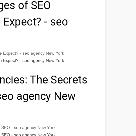
ges of SEO
 Expect? - seo
e Expect? - seo agency New York
e Expect? - seo agency New York
cies: The Secrets
 seo agency New
e SEO - seo agency New York
e SEO - seo agency New York