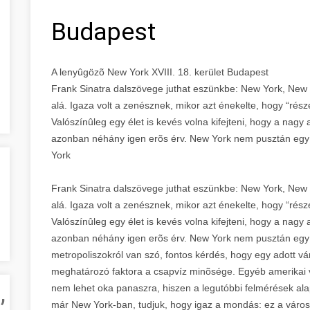
Budapest
A lenyûgözõ New York XVIII. 18. kerület Budapest
Frank Sinatra dalszövege juthat eszünkbe: New York, New Y
alá. Igaza volt a zenésznek, mikor azt énekelte, hogy “rés
Valószínûleg egy élet is kevés volna kifejteni, hogy a nagy 
azonban néhány igen erõs érv. New York nem pusztán egy 
York
Frank Sinatra dalszövege juthat eszünkbe: New York, New Y
alá. Igaza volt a zenésznek, mikor azt énekelte, hogy “rés
Valószínûleg egy élet is kevés volna kifejteni, hogy a nagy 
azonban néhány igen erõs érv. New York nem pusztán egy 
metropoliszokról van szó, fontos kérdés, hogy egy adott v
meghatározó faktora a csapvíz minõsége. Egyéb amerikai
,
nem lehet oka panaszra, hiszen a legutóbbi felmérések ala
már New York-ban, tudjuk, hogy igaz a mondás: ez a váro