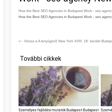
How the Best SEO Agencies in Budapest Work - seo agen
How the Best SEO Agencies in Budapest Work - seo agen
<-- Vissza a A lenyûgözõ New York XVIII. 18. kerület Budape
További cikkek
Személyes fejlődési mutatók Budapest Budapest
Személ