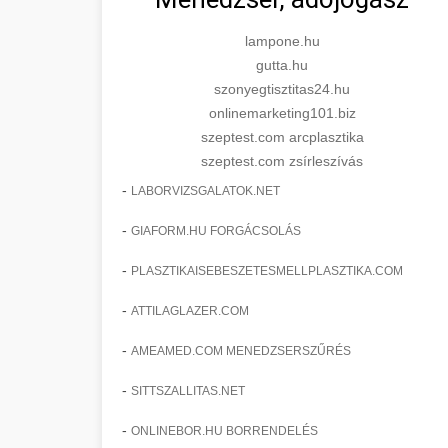
lampone.hu
gutta.hu
szonyegtisztitas24.hu
onlinemarketing101.biz
szeptest.com arcplasztika
szeptest.com zsírleszívás
-
LABORVIZSGALATOK.NET
-
GIAFORM.HU FORGÁCSOLÁS
-
PLASZTIKAISEBESZETESMELLPLASZTIKA.COM
-
ATTILAGLAZER.COM
-
AMEAMED.COM MENEDZSERSZŰRÉS
-
SITTSZALLITAS.NET
-
ONLINEBOR.HU BORRENDELÉS