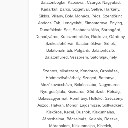
Balatonboglár, Kaposvár, Csurgó, Nagyatád,
Kadarkút, Barcs, Szigetvár, Sellye, Harkány,
Siklós, Villány, Bóly, Mohács, Pécs, Szentlőrinc
Andocs, Tab, Lengyeltóti, Simontornya, Enying,
Dunaföldvár, Solt, Szabadszállás, Sárbogárd,
Dunaújváros, Kunszentmiklós, Ráckeve, Gárdony,
Székesfehérvár, Balatonföldvár, Siófok,
Balatonalmádi, Polgárdi, Balatonfűzfő,
Balatonfüred, Veszprém, Sátoraljaújhely
Szentes, Mindszent, Kondoros, Orosháza,
Hódmezővásárhely, Szeged, Battonya,
Mezőkovácsháza, Békéscsaba, Nagymaros,
Nyergesújfalu, Kismaros, Göd,Szob, Rétság,
Balassagyarmat, Romhány, Hollókő, Szécsény,
Aszód, Hatvan, Monor, Lajosmizse, Soltvadkert,
Kiskőrös, Kecel, Dusnok, Kiskunhalas,
Jánoshalma, Bácsalmás, Kelebia, Röszke,
Mórahalom, Kiskunmajsa, Kistelek,