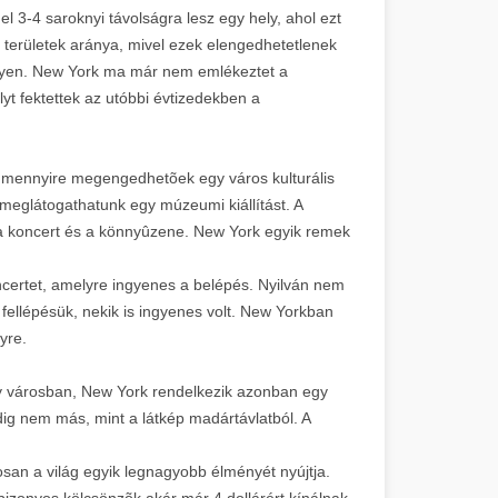
l 3-4 saroknyi távolságra lesz egy hely, ahol ezt
területek aránya, mivel ezek elengedhetetlenek
gyen. New York ma már nem emlékeztet a
yt fektettek az utóbbi évtizedekben a
a mennyire megengedhetõek egy város kulturális
 meglátogathatunk egy múzeumi kiállítást. A
 koncert és a könnyûzene. New York egyik remek
oncertet, amelyre ingyenes a belépés. Nyilván nem
 fellépésük, nekik is ingyenes volt. New Yorkban
yre.
gy városban, New York rendelkezik azonban egy
ig nem más, mint a látkép madártávlatból. A
osan a világ egyik legnagyobb élményét nyújtja.
izonyos kölcsönzõk akár már 4 dollárért kínálnak