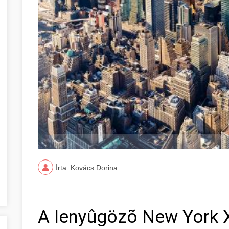
Írta: Kovács Dorina
A lenyûgözõ New York XV