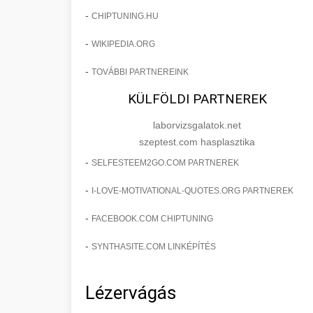
-
CHIPTUNING.HU
-
WIKIPEDIA.ORG
-
TOVÁBBI PARTNEREINK
KÜLFÖLDI PARTNEREK
laborvizsgalatok.net
szeptest.com hasplasztika
-
SELFESTEEM2GO.COM PARTNEREK
-
I-LOVE-MOTIVATIONAL-QUOTES.ORG PARTNEREK
-
FACEBOOK.COM CHIPTUNING
-
SYNTHASITE.COM LINKÉPÍTÉS
Lézervágás