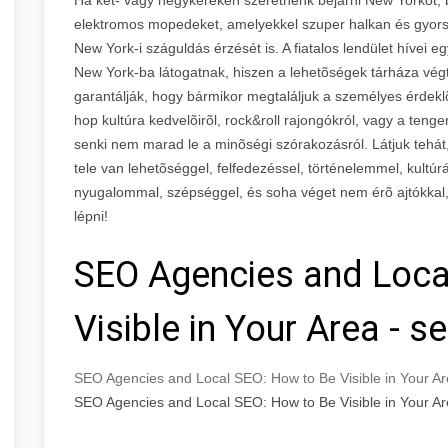
elektromos mopedeket, amelyekkel szuper halkan és gyorsa
New York-i száguldás érzését is. A fiatalos lendület hívei
New York-ba látogatnak, hiszen a lehetõségek tárháza végte
garantálják, hogy bármikor megtaláljuk a személyes érdekl
hop kultúra kedvelõirõl, rock&roll rajongókról, vagy a teng
senki nem marad le a minõségi szórakozásról. Látjuk tehát
tele van lehetõséggel, felfedezéssel, történelemmel, kultúr
nyugalommal, szépséggel, és soha véget nem érõ ajtókkal,
lépni!
SEO Agencies and Loca
Visible in Your Area - 
SEO Agencies and Local SEO: How to Be Visible in Your A
SEO Agencies and Local SEO: How to Be Visible in Your A