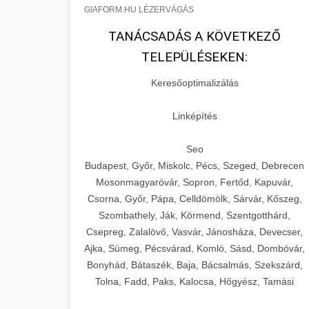
GIAFORM.HU LÉZERVÁGÁS
TANÁCSADÁS A KÖVETKEZŐ
TELEPÜLÉSEKEN:
Keresőoptimalizálás
Linképítés
Seo
Budapest, Győr, Miskolc, Pécs, Szeged, Debrecen
Mosonmagyaróvár, Sopron, Fertőd, Kapuvár,
Csorna, Győr, Pápa, Celldömölk, Sárvár, Kőszeg,
Szombathely, Ják, Körmend, Szentgotthárd,
Csepreg, Zalalövő, Vasvár, Jánosháza, Devecser,
Ajka, Sümeg, Pécsvárad, Komló, Sásd, Dombóvár,
Bonyhád, Bátaszék, Baja, Bácsalmás, Szekszárd,
Tolna, Fadd, Paks, Kalocsa, Hőgyész, Tamási