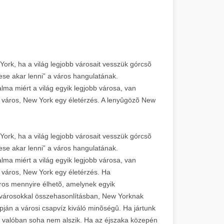
ork, ha a világ legjobb városait vesszük górcsõ
zese akar lenni” a város hangulatának.
alma miért a világ egyik legjobb városa, van
város, New York egy életérzés. A lenyûgözõ New
ork, ha a világ legjobb városait vesszük górcsõ
zese akar lenni” a város hangulatának.
alma miért a világ egyik legjobb városa, van
város, New York egy életérzés. Ha
áros mennyire élhetõ, amelynek egyik
 városokkal összehasonlításban, New Yorknak
pján a városi csapvíz kiváló minõségû. Ha jártunk
s valóban soha nem alszik. Ha az éjszaka közepén