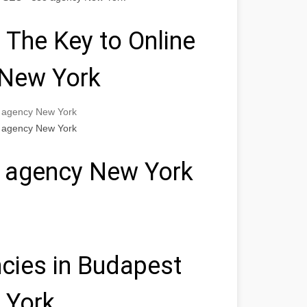
 The Key to Online
 New York
o agency New York
o agency New York
o agency New York
cies in Budapest
 York