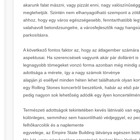
akarunk falat mászni, vagy pizzát enni, nagy valószínûségge
megtehetjük. Szintén nem elhanyagolható szempont a zöld 
ahhoz, hogy egy város egészségesebb, fenntarthatóbb le
valahavolt betondzsungelre, a városfejlesztõk nagy hangsúl
parkosításra.
A következõ fontos faktor az, hogy az átlagember számár
aspektusai. Ha szerencsések vagyunk akár pár dollárért is
legnagyobb tömegeket vonzó forma azonban még mindig a
adottsága a mérete, így a nagy számok törvénye
alapján jó eséllyel minden héten lehet találhatunk olyan k
egy Rolling Stones koncertrõl beszélünk, habár az elsõ pár
pedig nagyon sok lehetõség adódik egy ilyen koncertélmén
Természeti adottságok tekintetében kevés látnivaló van e
különleges, semmihez sem hasonlítható védjeggyel, ez ped
felhõkarcolók és a naplemente
egyvelege, az Empire State Building látványa egészen bizt
Ha két- vagy négykeréken szeretnénk bejárni New Yorkot, b