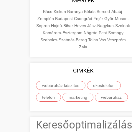
MEGYÉK
Bács-Kiskun
Baranya
Békés
Borsod-Abaúj-
Zemplén
Budapest
Csongrád
Fejér
Győr-Moson-
Sopron
Hajdú-Bihar
Heves
Jász-Nagykun-Szolnok
Komárom-Esztergom
Nógrád
Pest
Somogy
Szabolcs-Szatmár-Bereg
Tolna
Vas
Veszprém
Zala
CIMKÉK
webáruház készítés
okostelefon
telefon
marketing
webáruház
Keresőoptimalizálás