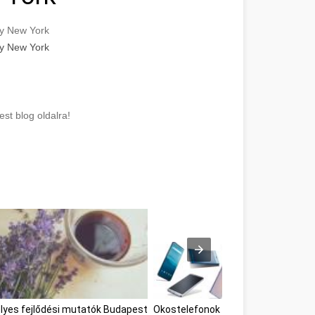
cy New York
cy New York
st blog oldalra!
yes fejlődési mutatók Budapest
Okostelefonok Budapest
webáruhá