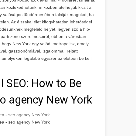
n közlekedhetünk, miközben átélhetjük kicsit a
 egy valóságos tündérmesében találják magukat, ha
len. Az éjszakai élet kifogyhatatlan lehetõségei
õdésünknek megfelelõ helyet, legyen szó a hip-
erparti zene szerelmeseirõl, ebben a városban
, hogy New York egy valódi metropolisz, amely
ával, gasztronómiával, izgalommal, rejtett
 amelyeken legalább egyszer az életben be kell
l SEO: How to Be
seo agency New York
rea - seo agency New York
rea - seo agency New York