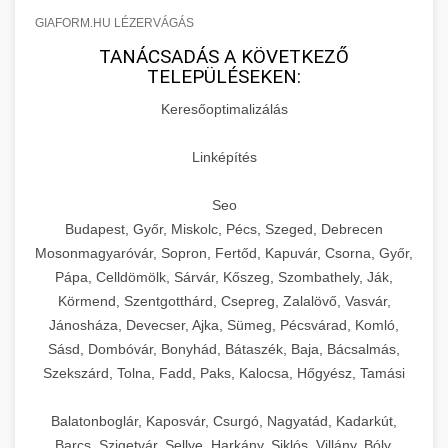
GIAFORM.HU LÉZERVÁGÁS
TANÁCSADÁS A KÖVETKEZŐ
TELEPÜLÉSEKEN:
Keresőoptimalizálás
Linképítés
Seo
Budapest, Győr, Miskolc, Pécs, Szeged, Debrecen
Mosonmagyaróvár, Sopron, Fertőd, Kapuvár, Csorna, Győr,
Pápa, Celldömölk, Sárvár, Kőszeg, Szombathely, Ják,
Körmend, Szentgotthárd, Csepreg, Zalalövő, Vasvár,
Jánosháza, Devecser, Ajka, Sümeg, Pécsvárad, Komló,
Sásd, Dombóvár, Bonyhád, Bátaszék, Baja, Bácsalmás,
Szekszárd, Tolna, Fadd, Paks, Kalocsa, Hőgyész, Tamási
Balatonboglár, Kaposvár, Csurgó, Nagyatád, Kadarkút,
Barcs, Szigetvár, Sellye, Harkány, Siklós, Villány, Bóly,