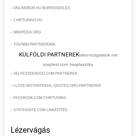
-
ONLINEBOR.HU BORRENDELÉS
-
CHIPTUNING.HU
-
WIKIPEDIA.ORG
-
TOVÁBBI PARTNEREINK
KÜLFÖLDI PARTNEREK
laborvizsgalatok.net
szeptest.com hasplasztika
-
SELFESTEEM2GO.COM PARTNEREK
-
I-LOVE-MOTIVATIONAL-QUOTES.ORG PARTNEREK
-
FACEBOOK.COM CHIPTUNING
-
SYNTHASITE.COM LINKÉPÍTÉS
Lézervágás