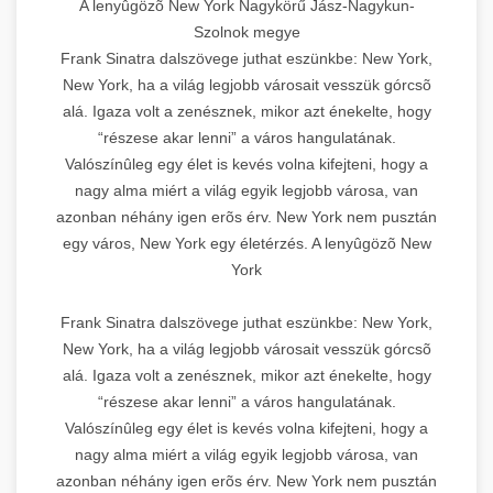
A lenyûgözõ New York Nagykörű Jász-Nagykun-
Szolnok megye
Frank Sinatra dalszövege juthat eszünkbe: New York,
New York, ha a világ legjobb városait vesszük górcsõ
alá. Igaza volt a zenésznek, mikor azt énekelte, hogy
“részese akar lenni” a város hangulatának.
Valószínûleg egy élet is kevés volna kifejteni, hogy a
nagy alma miért a világ egyik legjobb városa, van
azonban néhány igen erõs érv. New York nem pusztán
egy város, New York egy életérzés. A lenyûgözõ New
York
Frank Sinatra dalszövege juthat eszünkbe: New York,
New York, ha a világ legjobb városait vesszük górcsõ
alá. Igaza volt a zenésznek, mikor azt énekelte, hogy
“részese akar lenni” a város hangulatának.
Valószínûleg egy élet is kevés volna kifejteni, hogy a
nagy alma miért a világ egyik legjobb városa, van
azonban néhány igen erõs érv. New York nem pusztán