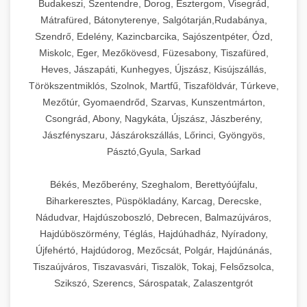
Budakeszi, Szentendre, Dorog, Esztergom, Visegrád,
Mátrafüred, Bátonyterenye, Salgótarján,Rudabánya,
Szendrő, Edelény, Kazincbarcika, Sajószentpéter, Ózd,
Miskolc, Eger, Mezőkövesd, Füzesabony, Tiszafüred,
Heves, Jászapáti, Kunhegyes, Újszász, Kisújszállás,
Törökszentmiklós, Szolnok, Martfű, Tiszaföldvár, Túrkeve,
Mezőtúr, Gyomaendrőd, Szarvas, Kunszentmárton,
Csongrád, Abony, Nagykáta, Újszász, Jászberény,
Jászfényszaru, Jászárokszállás, Lőrinci, Gyöngyös,
Pásztó,Gyula, Sarkad
Békés, Mezőberény, Szeghalom, Berettyóújfalu,
Biharkeresztes, Püspökladány, Karcag, Derecske,
Nádudvar, Hajdúszoboszló, Debrecen, Balmazújváros,
Hajdúböszörmény, Téglás, Hajdúhadház, Nyíradony,
Újfehértó, Hajdúdorog, Mezőcsát, Polgár, Hajdúnánás,
Tiszaújváros, Tiszavasvári, Tiszalök, Tokaj, Felsőzsolca,
Szikszó, Szerencs, Sárospatak, Zalaszentgrót