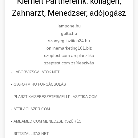
Kiemelt Partnereink: kollagén,
Zahnarzt, Menedzser, adójogász
lampone.hu
gutta.hu
szonyegtisztitas24.hu
onlinemarketing101.biz
szeptest.com arcplasztika
szeptest.com zsírleszívás
-
LABORVIZSGALATOK.NET
-
GIAFORM.HU FORGÁCSOLÁS
-
PLASZTIKAISEBESZETESMELLPLASZTIKA.COM
-
ATTILAGLAZER.COM
-
AMEAMED.COM MENEDZSERSZŰRÉS
-
SITTSZALLITAS.NET