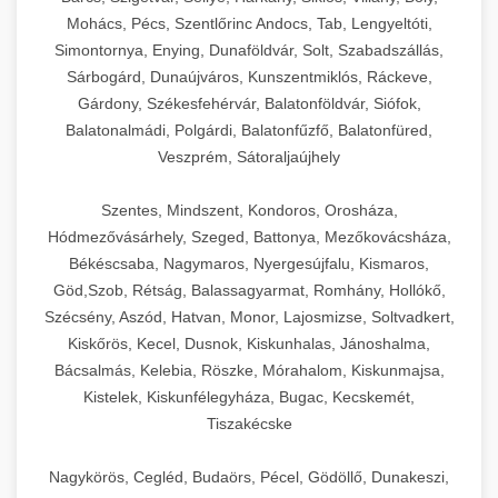
Mohács, Pécs, Szentlőrinc Andocs, Tab, Lengyeltóti,
Simontornya, Enying, Dunaföldvár, Solt, Szabadszállás,
Sárbogárd, Dunaújváros, Kunszentmiklós, Ráckeve,
Gárdony, Székesfehérvár, Balatonföldvár, Siófok,
Balatonalmádi, Polgárdi, Balatonfűzfő, Balatonfüred,
Veszprém, Sátoraljaújhely
Szentes, Mindszent, Kondoros, Orosháza,
Hódmezővásárhely, Szeged, Battonya, Mezőkovácsháza,
Békéscsaba, Nagymaros, Nyergesújfalu, Kismaros,
Göd,Szob, Rétság, Balassagyarmat, Romhány, Hollókő,
Szécsény, Aszód, Hatvan, Monor, Lajosmizse, Soltvadkert,
Kiskőrös, Kecel, Dusnok, Kiskunhalas, Jánoshalma,
Bácsalmás, Kelebia, Röszke, Mórahalom, Kiskunmajsa,
Kistelek, Kiskunfélegyháza, Bugac, Kecskemét,
Tiszakécske
Nagykörös, Cegléd, Budaörs, Pécel, Gödöllő, Dunakeszi,