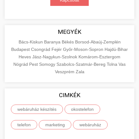
Kapcsolat
MEGYÉK
Bács-Kiskun
Baranya
Békés
Borsod-Abaúj-Zemplén
Budapest
Csongrád
Fejér
Győr-Moson-Sopron
Hajdú-Bihar
Heves
Jász-Nagykun-Szolnok
Komárom-Esztergom
Nógrád
Pest
Somogy
Szabolcs-Szatmár-Bereg
Tolna
Vas
Veszprém
Zala
CIMKÉK
webáruház készítés
okostelefon
telefon
marketing
webáruház