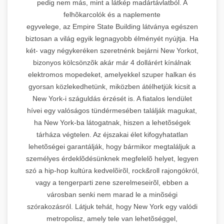
pedig nem más, mint a látkép madártávlatból. A
felhõkarcolók és a naplemente
egyvelege, az Empire State Building látványa egészen
biztosan a világ egyik legnagyobb élményét nyújtja. Ha
két- vagy négykeréken szeretnénk bejárni New Yorkot,
bizonyos kölcsönzõk akár már 4 dollárért kínálnak
elektromos mopedeket, amelyekkel szuper halkan és
gyorsan közlekedhetünk, miközben átélhetjük kicsit a
New York-i száguldás érzését is. A fiatalos lendület
hívei egy valóságos tündérmesében találják magukat,
ha New York-ba látogatnak, hiszen a lehetõségek
tárháza végtelen. Az éjszakai élet kifogyhatatlan
lehetõségei garantálják, hogy bármikor megtaláljuk a
személyes érdeklõdésünknek megfelelõ helyet, legyen
szó a hip-hop kultúra kedvelõirõl, rock&roll rajongókról,
vagy a tengerparti zene szerelmeseirõl, ebben a
városban senki nem marad le a minõségi
szórakozásról. Látjuk tehát, hogy New York egy valódi
metropolisz, amely tele van lehetõséggel,