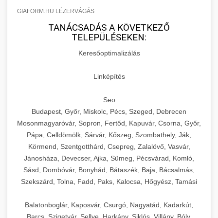
GIAFORM.HU LÉZERVÁGÁS
TANÁCSADÁS A KÖVETKEZŐ
TELEPÜLÉSEKEN:
Keresőoptimalizálás
Linképítés
Seo
Budapest, Győr, Miskolc, Pécs, Szeged, Debrecen
Mosonmagyaróvár, Sopron, Fertőd, Kapuvár, Csorna, Győr,
Pápa, Celldömölk, Sárvár, Kőszeg, Szombathely, Ják,
Körmend, Szentgotthárd, Csepreg, Zalalövő, Vasvár,
Jánosháza, Devecser, Ajka, Sümeg, Pécsvárad, Komló,
Sásd, Dombóvár, Bonyhád, Bátaszék, Baja, Bácsalmás,
Szekszárd, Tolna, Fadd, Paks, Kalocsa, Hőgyész, Tamási
Balatonboglár, Kaposvár, Csurgó, Nagyatád, Kadarkút,
Barcs, Szigetvár, Sellye, Harkány, Siklós, Villány, Bóly,