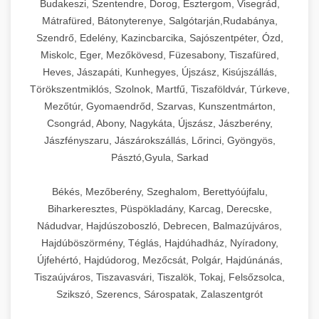
Budakeszi, Szentendre, Dorog, Esztergom, Visegrád,
Mátrafüred, Bátonyterenye, Salgótarján,Rudabánya,
Szendrő, Edelény, Kazincbarcika, Sajószentpéter, Ózd,
Miskolc, Eger, Mezőkövesd, Füzesabony, Tiszafüred,
Heves, Jászapáti, Kunhegyes, Újszász, Kisújszállás,
Törökszentmiklós, Szolnok, Martfű, Tiszaföldvár, Túrkeve,
Mezőtúr, Gyomaendrőd, Szarvas, Kunszentmárton,
Csongrád, Abony, Nagykáta, Újszász, Jászberény,
Jászfényszaru, Jászárokszállás, Lőrinci, Gyöngyös,
Pásztó,Gyula, Sarkad
Békés, Mezőberény, Szeghalom, Berettyóújfalu,
Biharkeresztes, Püspökladány, Karcag, Derecske,
Nádudvar, Hajdúszoboszló, Debrecen, Balmazújváros,
Hajdúböszörmény, Téglás, Hajdúhadház, Nyíradony,
Újfehértó, Hajdúdorog, Mezőcsát, Polgár, Hajdúnánás,
Tiszaújváros, Tiszavasvári, Tiszalök, Tokaj, Felsőzsolca,
Szikszó, Szerencs, Sárospatak, Zalaszentgrót