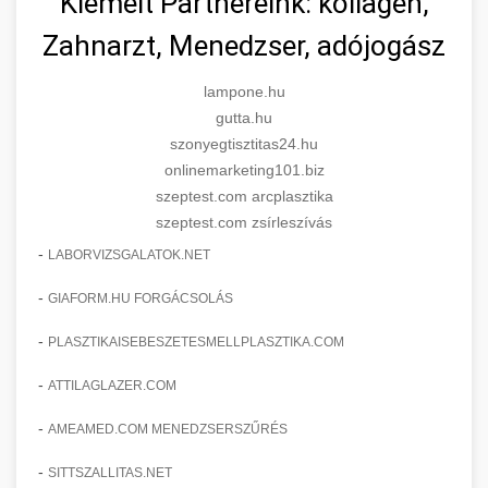
Kiemelt Partnereink: kollagén,
Zahnarzt, Menedzser, adójogász
lampone.hu
gutta.hu
szonyegtisztitas24.hu
onlinemarketing101.biz
szeptest.com arcplasztika
szeptest.com zsírleszívás
-
LABORVIZSGALATOK.NET
-
GIAFORM.HU FORGÁCSOLÁS
-
PLASZTIKAISEBESZETESMELLPLASZTIKA.COM
-
ATTILAGLAZER.COM
-
AMEAMED.COM MENEDZSERSZŰRÉS
-
SITTSZALLITAS.NET