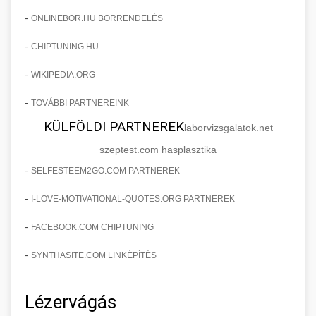
-
ONLINEBOR.HU BORRENDELÉS
-
CHIPTUNING.HU
-
WIKIPEDIA.ORG
-
TOVÁBBI PARTNEREINK
KÜLFÖLDI PARTNEREK
laborvizsgalatok.net
szeptest.com hasplasztika
-
SELFESTEEM2GO.COM PARTNEREK
-
I-LOVE-MOTIVATIONAL-QUOTES.ORG PARTNEREK
-
FACEBOOK.COM CHIPTUNING
-
SYNTHASITE.COM LINKÉPÍTÉS
Lézervágás