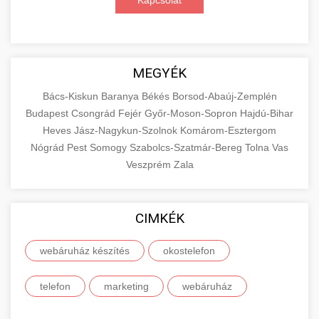
Kapcsolat
MEGYÉK
Bács-Kiskun
Baranya
Békés
Borsod-Abaúj-Zemplén
Budapest
Csongrád
Fejér
Győr-Moson-Sopron
Hajdú-Bihar
Heves
Jász-Nagykun-Szolnok
Komárom-Esztergom
Nógrád
Pest
Somogy
Szabolcs-Szatmár-Bereg
Tolna
Vas
Veszprém
Zala
CIMKÉK
webáruház készítés
okostelefon
telefon
marketing
webáruház