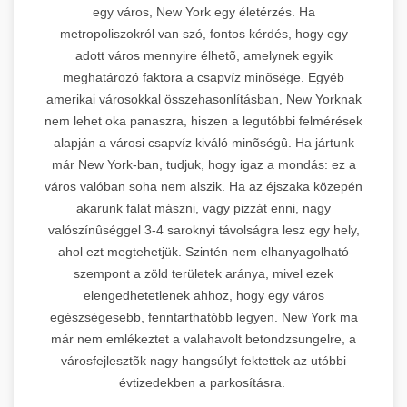
egy város, New York egy életérzés. Ha
metropoliszokról van szó, fontos kérdés, hogy egy
adott város mennyire élhetõ, amelynek egyik
meghatározó faktora a csapvíz minõsége. Egyéb
amerikai városokkal összehasonlításban, New Yorknak
nem lehet oka panaszra, hiszen a legutóbbi felmérések
alapján a városi csapvíz kiváló minõségû. Ha jártunk
már New York-ban, tudjuk, hogy igaz a mondás: ez a
város valóban soha nem alszik. Ha az éjszaka közepén
akarunk falat mászni, vagy pizzát enni, nagy
valószínûséggel 3-4 saroknyi távolságra lesz egy hely,
ahol ezt megtehetjük. Szintén nem elhanyagolható
szempont a zöld területek aránya, mivel ezek
elengedhetetlenek ahhoz, hogy egy város
egészségesebb, fenntarthatóbb legyen. New York ma
már nem emlékeztet a valahavolt betondzsungelre, a
városfejlesztõk nagy hangsúlyt fektettek az utóbbi
évtizedekben a parkosításra.