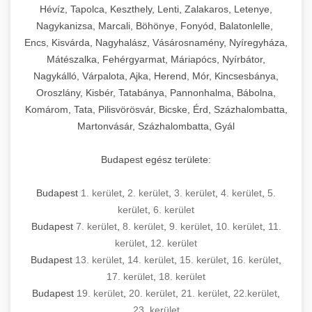
Hévíz, Tapolca, Keszthely, Lenti, Zalakaros, Letenye,
Nagykanizsa, Marcali, Böhönye, Fonyód, Balatonlelle,
Encs, Kisvárda, Nagyhalász, Vásárosnamény, Nyíregyháza,
Mátészalka, Fehérgyarmat, Máriapócs, Nyírbátor,
Nagykálló, Várpalota, Ajka, Herend, Mór, Kincsesbánya,
Oroszlány, Kisbér, Tatabánya, Pannonhalma, Bábolna,
Komárom, Tata, Pilisvörösvár, Bicske, Érd, Százhalombatta,
Martonvásár, Százhalombatta, Gyál
Budapest egész területe:
Budapest
1. kerület
,
2. kerület
,
3. kerület
,
4. kerület
,
5.
kerület
,
6. kerület
Budapest
7. kerület
,
8. kerület
,
9. kerület
,
10. kerület
,
11.
kerület
,
12. kerület
Budapest
13. kerület
,
14. kerület
,
15. kerület
,
16. kerület
,
17. kerület
,
18. kerület
Budapest
19. kerület
,
20. kerület
,
21. kerület
,
22.kerület
,
23. kerület