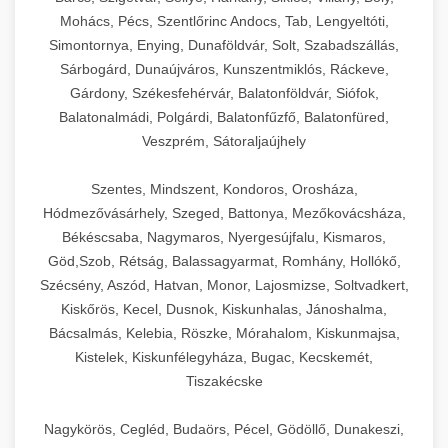
Mohács, Pécs, Szentlőrinc Andocs, Tab, Lengyeltóti,
Simontornya, Enying, Dunaföldvár, Solt, Szabadszállás,
Sárbogárd, Dunaújváros, Kunszentmiklós, Ráckeve,
Gárdony, Székesfehérvár, Balatonföldvár, Siófok,
Balatonalmádi, Polgárdi, Balatonfűzfő, Balatonfüred,
Veszprém, Sátoraljaújhely
Szentes, Mindszent, Kondoros, Orosháza,
Hódmezővásárhely, Szeged, Battonya, Mezőkovácsháza,
Békéscsaba, Nagymaros, Nyergesújfalu, Kismaros,
Göd,Szob, Rétság, Balassagyarmat, Romhány, Hollókő,
Szécsény, Aszód, Hatvan, Monor, Lajosmizse, Soltvadkert,
Kiskőrös, Kecel, Dusnok, Kiskunhalas, Jánoshalma,
Bácsalmás, Kelebia, Röszke, Mórahalom, Kiskunmajsa,
Kistelek, Kiskunfélegyháza, Bugac, Kecskemét,
Tiszakécske
Nagykörös, Cegléd, Budaörs, Pécel, Gödöllő, Dunakeszi,