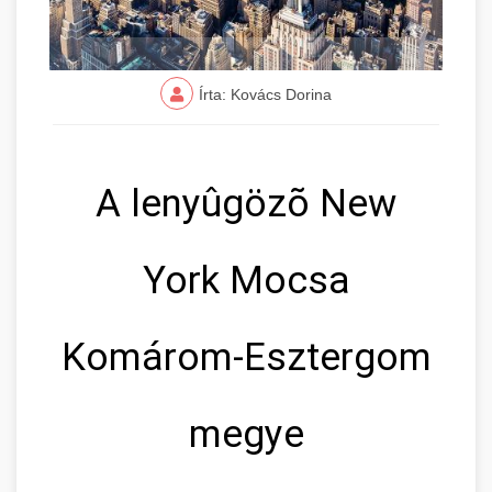
Írta: Kovács Dorina
A lenyûgözõ New
York Mocsa
Komárom-Esztergom
megye