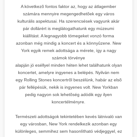
A következõ fontos faktor az, hogy az átlagember
számára mennyire megengedhetõek egy város
kulturális aspektusai. Ha szerencsések vagyunk akár
pár dollárért is meglátogathatunk egy múzeumi
kiállítást. A legnagyobb tömegeket vonzó forma
azonban még mindig a koncert és a könnyûzene. New
York egyik remek adottsága a mérete, így a nagy
számok törvénye
alapján jó eséllyel minden héten lehet találhatunk olyan
koncertet, amelyre ingyenes a belépés. Nyilván nem
egy Rolling Stones koncertrõl beszélünk, habár az elsõ
pár fellépésük, nekik is ingyenes volt. New Yorkban
pedig nagyon sok lehetõség adódik egy ilyen
koncertélményre.
Természeti adottságok tekintetében kevés látnivaló van
egy városban, New York rendelkezik azonban egy
különleges, semmihez sem hasonlítható védjeggyel, ez