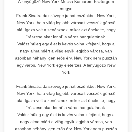
A lenyûgözõ New York Mocsa Komárom-Esztergom
megye
Frank Sinatra dalszövege juthat eszünkbe: New York,
New York, ha a világ legjobb városait vesszük górcsõ
alá. Igaza volt a zenésznek, mikor azt énekelte, hogy
“részese akar lenni” a város hangulatának.
Valószínûleg egy élet is kevés volna kifejteni, hogy a
nagy alma miért a világ egyik legjobb városa, van
azonban néhány igen erõs érv. New York nem pusztán
egy város, New York egy életérzés. A lenyûgözõ New
York
Frank Sinatra dalszövege juthat eszünkbe: New York,
New York, ha a világ legjobb városait vesszük górcsõ
alá. Igaza volt a zenésznek, mikor azt énekelte, hogy
“részese akar lenni” a város hangulatának.
Valószínûleg egy élet is kevés volna kifejteni, hogy a
nagy alma miért a világ egyik legjobb városa, van
azonban néhány igen erõs érv. New York nem pusztán