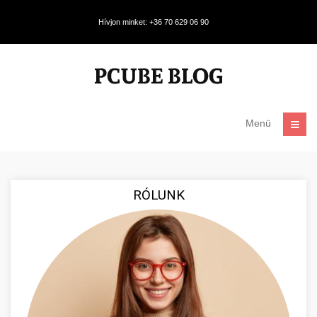
Hívjon minket: +36 70 629 06 90
Menü
RÓLUNK