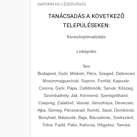
GIAFORM.HU LÉZERVÁGÁS
TANÁCSADÁS A KÖVETKEZŐ
TELEPÜLÉSEKEN:
Keresőoptimalizálás
Linképítés
Seo
Budapest, Győr, Miskolc, Pécs, Szeged, Debrecen
Mosonmagyaróvár, Sopron, Fertőd, Kapuvár,
Csorna, Győr, Pápa, Celldömölk, Sárvár, Kőszeg,
Szombathely, Ják, Körmend, Szentgotthárd,
Csepreg, Zalalövő, Vasvár, Jánosháza, Devecser,
Ajka, Sümeg, Pécsvárad, Komló, Sásd, Dombóvár,
Bonyhád, Bátaszék, Baja, Bácsalmás, Szekszárd,
Tolna, Fadd, Paks, Kalocsa, Hőgyész, Tamási