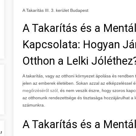
A Takarítás III. 3. kerület Budapest
A Takarítás és a Mentá
Kapcsolata: Hogyan Jár
Otthon a Lelki Jóléthez
A takarítás, vagy az otthoni környezet ápolása és rendben 
jelen az emberek életében. Sokan azzal az elképzeléssel é
megőrzéséről szól,
és nem veszik észre, hogy szoros kapc
az otthonunk rendezettsége és tisztasága hozzájárulhat a l
számunkra.
A Takarítás és a Mentá
,