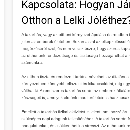
Kapcsolata: Hogyan Jár
Otthon a Lelki Jóléthez
A takarítás, vagy az otthoni környezet ápolása és rendben 
jelen az emberek életében. Sokan azzal az elképzeléssel é
megőrzéséről szól,
és nem veszik észre, hogy szoros kapc
az otthonunk rendezettsége és tisztasága hozzájárulhat a l
számunkra.
Az otthon tiszta és rendezett tartása növelheti az általáno
környezetben könnyebb ellazulni és kikapcsolódni, míg egy
válthat ki. A rendszeres takarítás során az emberek által
készségeit is, amelyek életünk más területein is hasznosak
Emellett a takarítás fizikai aktivitást is jelent, ami hozzáj
szükséges napi adagunk teljesítéséhez. A takarítás során f
hangulatunkat, és csökkenthetik a stresszt. Az otthonunk 