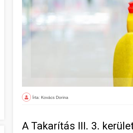
Írta: Kovács Dorina
A Takarítás III. 3. kerül