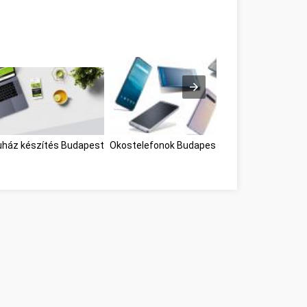
ház készítés Budapest
Okostelefonok Budapest Budapest
webáruh