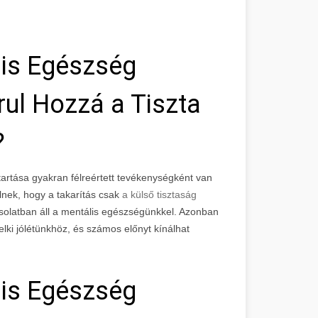
lis Egészség
ul Hozzá a Tiszta
?
tartása gyakran félreértett tevékenységként van
lnek, hogy a takarítás csak
a külső tisztaság
solatban áll a mentális egészségünkkel. Azonban
elki jólétünkhöz, és számos előnyt kínálhat
lis Egészség