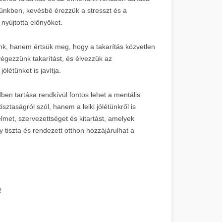
ünkben, kevésbé érezzük a stresszt és a
nyújtotta előnyöket.
unk, hanem értsük meg, hogy a takarítás közvetlen
égezzünk takarítást, és élvezzük az
ólétünket is javítja.
en tartása rendkívül fontos lehet a mentális
ztaságról szól, hanem a lelki jólétünkről is
lmet, szervezettséget és kitartást, amelyek
 tiszta és rendezett otthon hozzájárulhat a
!