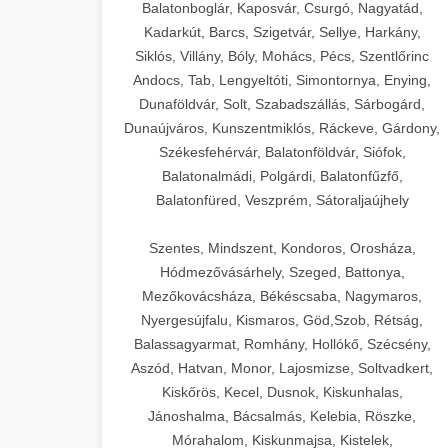
Balatonboglár, Kaposvár, Csurgó, Nagyatád,
Kadarkút, Barcs, Szigetvár, Sellye, Harkány,
Siklós, Villány, Bóly, Mohács, Pécs, Szentlőrinc
Andocs, Tab, Lengyeltóti, Simontornya, Enying,
Dunaföldvár, Solt, Szabadszállás, Sárbogárd,
Dunaújváros, Kunszentmiklós, Ráckeve, Gárdony,
Székesfehérvár, Balatonföldvár, Siófok,
Balatonalmádi, Polgárdi, Balatonfűzfő,
Balatonfüred, Veszprém, Sátoraljaújhely
Szentes, Mindszent, Kondoros, Orosháza,
Hódmezővásárhely, Szeged, Battonya,
Mezőkovácsháza, Békéscsaba, Nagymaros,
Nyergesújfalu, Kismaros, Göd,Szob, Rétság,
Balassagyarmat, Romhány, Hollókő, Szécsény,
Aszód, Hatvan, Monor, Lajosmizse, Soltvadkert,
Kiskőrös, Kecel, Dusnok, Kiskunhalas,
Jánoshalma, Bácsalmás, Kelebia, Röszke,
Mórahalom, Kiskunmajsa, Kistelek,