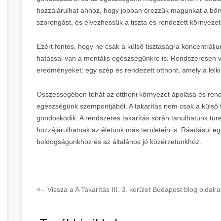
hozzájárulhat ahhoz, hogy jobban érezzük magunkat a bőr
szorongást, és élvezhessük a tiszta és rendezett környezet 
Ezért fontos, hogy ne csak a külső tisztaságra koncentrálj
hatással van a mentális egészségünkre is. Rendszeresen v
eredményeket: egy szép és rendezett otthont, amely a lelki j
Összességében tehát az otthoni környezet ápolása és rendb
egészségünk szempontjából. A takarítás nem csak a külső tis
gondoskodik. A rendszeres takarítás során tanulhatunk türe
hozzájárulhatnak az életünk más területein is. Ráadásul egy
boldogságunkhoz és az általános jó közérzetünkhöz.
<-- Vissza a A Takarítás III. 3. kerület Budapest blog oldalra