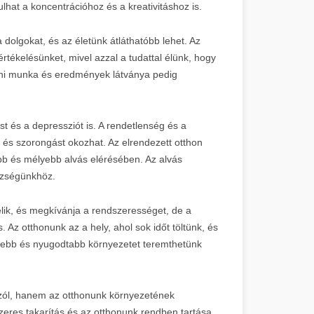
ulhat a koncentrációhoz és a kreativitáshoz is.
dolgokat, és az életünk átláthatóbb lehet. Az
rtékelésünket, mivel azzal a tudattal élünk, hogy
zbeni munka és eredmények látványa pedig
t és a depressziót is. A rendetlenség és a
 és szorongást okozhat. Az elrendezett otthon
tabb és mélyebb alvás elérésében. Az alvás
szségünkhöz.
telik, és megkívánja a rendszerességet, de a
 Az otthonunk az a hely, ahol sok időt töltünk, és
mesebb és nyugodtabb környezetet teremthetünk
 szól, hanem az otthonunk környezetének
eres takarítás és az otthonunk rendben tartása