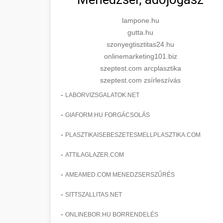
lampone.hu
gutta.hu
szonyegtisztitas24.hu
onlinemarketing101.biz
szeptest.com arcplasztika
szeptest.com zsírleszívás
-
LABORVIZSGALATOK.NET
-
GIAFORM.HU FORGÁCSOLÁS
-
PLASZTIKAISEBESZETESMELLPLASZTIKA.COM
-
ATTILAGLAZER.COM
-
AMEAMED.COM MENEDZSERSZŰRÉS
-
SITTSZALLITAS.NET
-
ONLINEBOR.HU BORRENDELÉS