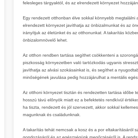
felesleges tárgyaktól, és az elrendezett környezet hozzájár
Egy rendezett otthonban élve sokkal könnyebb megtalálni a 
elrendezett környezet javíthatja az önbizalmunkat és az öné
irányítjuk az életünket és az otthonunkat. A takarítás kö
önbizalomnövelő lehet.
Az otthon rendben tartása segíthet csökkenteni a szorongás
piszkosság környezetben való tartózkodás ugyanis stresszt
javíthatja az alvási szokásainkat is, és segíthet a nyugod
minőségének javulása pedig hozzájárulhat a mentális egé
Az otthoni környezet tisztán és rendezetten tartása időbe 
hosszú távú előnyök miatt ez a befektetés rendkívül értékes.
ha tiszta, rendezett és jól szervezett, akkor sokkal kelle
magunknak és családunknak.
A takarítás tehát nemcsak a kosz és a por eltakarításáról
gondozásáról és az egészségünk megőrzéséről is. A rendsz