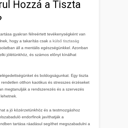
ul Hozzá a Tiszta
?
tartása gyakran félreértett tevékenységként van
lnek, hogy a takarítás csak
a külső tisztaság
solatban áll a mentális egészségünkkel. Azonban
elki jólétünkhöz, és számos előnyt kínálhat
s elégedettségünket és boldogságunkat. Egy tiszta
 rendetlen otthon kaotikus és stresszes érzéseket
ában megtanulják a rendszerezés és a szervezés
 lehetnek.
árulhat a jó közérzetünkhöz és a testmozgáshoz
elszabaduló endorfinok javíthatják a
rendben tartása ráadásul segíthet megszabadulni a