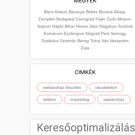
MEGYÉK
Bács-Kiskun
Baranya
Békés
Borsod-Abaúj-
Zemplén
Budapest
Csongrád
Fejér
Győr-Moson-
Sopron
Hajdú-Bihar
Heves
Jász-Nagykun-Szolnok
Komárom-Esztergom
Nógrád
Pest
Somogy
Szabolcs-Szatmár-Bereg
Tolna
Vas
Veszprém
Zala
CIMKÉK
webáruház készítés
okostelefon
telefon
marketing
webáruház
Keresőoptimalizálás