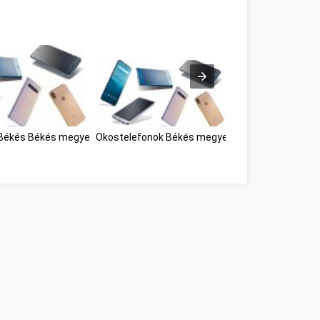
 Békés Békés megye
Okostelefonok Békés megye
Személyes fejlőd