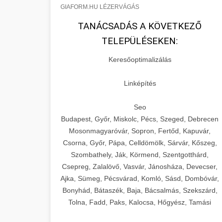
GIAFORM.HU LÉZERVÁGÁS
TANÁCSADÁS A KÖVETKEZŐ
TELEPÜLÉSEKEN:
Keresőoptimalizálás
Linképítés
Seo
Budapest, Győr, Miskolc, Pécs, Szeged, Debrecen
Mosonmagyaróvár, Sopron, Fertőd, Kapuvár,
Csorna, Győr, Pápa, Celldömölk, Sárvár, Kőszeg,
Szombathely, Ják, Körmend, Szentgotthárd,
Csepreg, Zalalövő, Vasvár, Jánosháza, Devecser,
Ajka, Sümeg, Pécsvárad, Komló, Sásd, Dombóvár,
Bonyhád, Bátaszék, Baja, Bácsalmás, Szekszárd,
Tolna, Fadd, Paks, Kalocsa, Hőgyész, Tamási