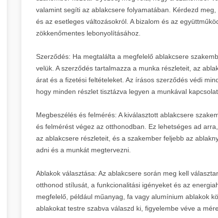
valamint segíti az ablakcsere folyamatában. Kérdezd meg
és az esetleges változásokról. A bizalom és az együttműkö
zökkenőmentes lebonyolításához.
Szerződés: Ha megtalálta a megfelelő ablakcsere szakember
velük. A szerződés tartalmazza a munka részleteit, az abla
árat és a fizetési feltételeket. Az írásos szerződés védi min
hogy minden részlet tisztázva legyen a munkával kapcsola
Megbeszélés és felmérés: A kiválasztott ablakcsere szake
és felmérést végez az otthonodban. Ez lehetséges ad arra,
az ablakcsere részleteit, és a szakember feljebb az ablakny
adni és a munkát megtervezni.
Ablakok választása: Az ablakcsere során meg kell választa
otthonod stílusát, a funkcionalitási igényeket és az energ
megfelelő, például műanyag, fa vagy alumínium ablakok kö
ablakokat testre szabva válaszd ki, figyelembe véve a mérete