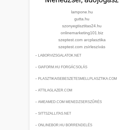
lampone.hu
gutta.hu
szonyegtisztitas24.hu
onlinemarketing101.biz
szeptest.com arcplasztika
szeptest.com zsírleszívás
-
LABORVIZSGALATOK.NET
-
GIAFORM.HU FORGÁCSOLÁS
-
PLASZTIKAISEBESZETESMELLPLASZTIKA.COM
-
ATTILAGLAZER.COM
-
AMEAMED.COM MENEDZSERSZŰRÉS
-
SITTSZALLITAS.NET
-
ONLINEBOR.HU BORRENDELÉS