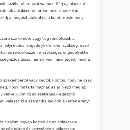
k pozitív referenciái vannak. Kérj ajánlásokat
eztettek ablakcserét. érdemes onlineeket is
őződj a megbízhatókról és a korábbi vélemény
kcsere szakember vagy cég rendelkezik a
 helyi építési engedélyekre lehet szükség, ezért
okkal és rendelkezzen a szükséges engedélyekkel.
ősségbiztosítással, amely védi mind téged, mind a
ozó szakembertől vagy cégtől. Fontos, hogy ne csak
s. meg, hogy mit tartalmaznak az ár Nézd meg az
y van-e külön díj az esetleges kiegészítő
t, válaszd ki a számodra legjobb ár-érték arányt
s bizalom legyen közted és az ablakcsere
y cég nyitott és készséges a válaszokra,