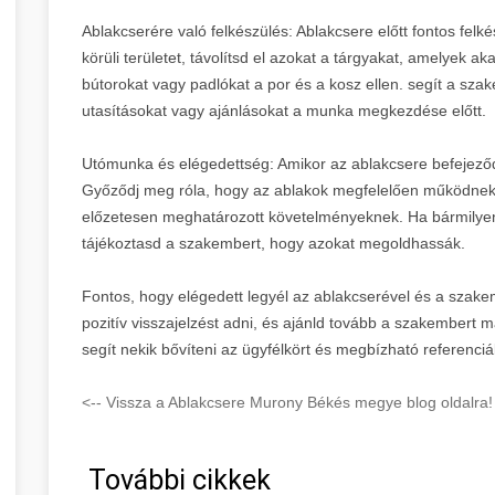
Ablakcserére való felkészülés: Ablakcsere előtt fontos felk
körüli területet, távolítsd el azokat a tárgyakat, amelyek 
bútorokat vagy padlókat a por és a kosz ellen. segít a sz
utasításokat vagy ajánlásokat a munka megkezdése előtt.
Utómunka és elégedettség: Amikor az ablakcsere befejeződö
Győződj meg róla, hogy az ablakok megfelelően működnek,
előzetesen meghatározott követelményeknek. Ha bármilyen
tájékoztasd a szakembert, hogy azokat megoldhassák.
Fontos, hogy elégedett legyél az ablakcserével és a szakem
pozitív visszajelzést adni, és ajánld tovább a szakembert 
segít nekik bővíteni az ügyfélkört és megbízható referenciá
<-- Vissza a Ablakcsere Murony Békés megye blog oldalra!
További cikkek