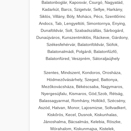
Balatonboglár, Kaposvár, Csurgó, Nagyatád,
Kadarkút, Barcs, Szigetvár, Sellye, Harkány,
Siklós, Villány, Bóly, Mohács, Pécs, Szentlőrinc
Andocs, Tab, Lengyeltóti, Simontornya, Enying,
Dunaföldvár, Solt, Szabadszállás, Sárbogárd,
Dunaújváros, Kunszentmiklós, Ráckeve, Gárdony,
Székesfehérvár, Balatonföldvár, Siófok,
Balatonalmádi, Polgárdi, Balatonfűzfő,
Balatonfüred, Veszprém, Sátoraljaújhely
Szentes, Mindszent, Kondoros, Orosháza,
Hódmezővásárhely, Szeged, Battonya,
Mezőkovácsháza, Békéscsaba, Nagymaros,
Nyergesújfalu, Kismaros, Göd,Szob, Rétság,
Balassagyarmat, Romhány, Hollókő, Szécsény,
Aszód, Hatvan, Monor, Lajosmizse, Soltvadkert,
Kiskőrös, Kecel, Dusnok, Kiskunhalas,
Jánoshalma, Bácsalmás, Kelebia, Röszke,
Mórahalom, Kiskunmajsa, Kistelek,