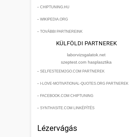
-
CHIPTUNING.HU
-
WIKIPEDIA.ORG
-
TOVÁBBI PARTNEREINK
KÜLFÖLDI PARTNEREK
laborvizsgalatok.net
szeptest.com hasplasztika
-
SELFESTEEM2GO.COM PARTNEREK
-
I-LOVE-MOTIVATIONAL-QUOTES.ORG PARTNEREK
-
FACEBOOK.COM CHIPTUNING
-
SYNTHASITE.COM LINKÉPÍTÉS
Lézervágás