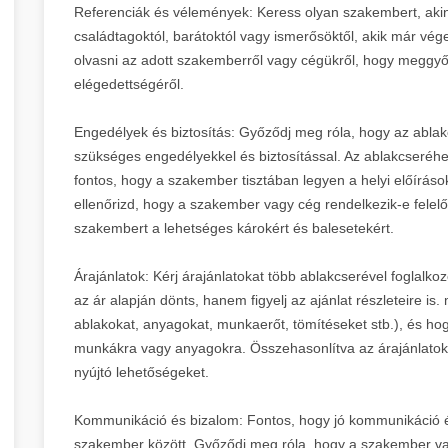
Referenciák és vélemények: Keress olyan szakembert, akine
családtagoktól, barátoktól vagy ismerősöktől, akik már vég
olvasni az adott szakemberről vagy cégükről, hogy meggy
elégedettségéről.
Engedélyek és biztosítás: Győződj meg róla, hogy az abla
szükséges engedélyekkel és biztosítással. Az ablakcseréhez
fontos, hogy a szakember tisztában legyen a helyi előírás
ellenőrizd, hogy a szakember vagy cég rendelkezik-e felel
szakembert a lehetséges károkért és balesetekért.
Árajánlatok: Kérj árajánlatokat több ablakcserével foglalk
az ár alapján dönts, hanem figyelj az ajánlat részleteire i
ablakokat, anyagokat, munkaerőt, tömítéseket stb.), és hog
munkákra vagy anyagokra. Összehasonlítva az árajánlatoka
nyújtó lehetőségeket.
Kommunikáció és bizalom: Fontos, hogy jó kommunikáció é
szakember között. Győződj meg róla, hogy a szakember vag