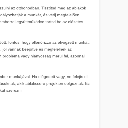
észülni az otthonodban. Tisztítsd meg az ablakok
akadályozhatják a munkát, és védj megfelelően
akemberrel együttműködve tartsd be az előzetes
tt, fontos, hogy ellenőrizze az elvégzett munkát.
 jól vannak beépítve és megfelelnek az
 probléma vagy hiányosság merül fel, azonnal
ber munkájával. Ha elégedett vagy, ne felejts el
másoknak, akik ablakcsere projekten dolgoznak. Ez
kat szerezni.