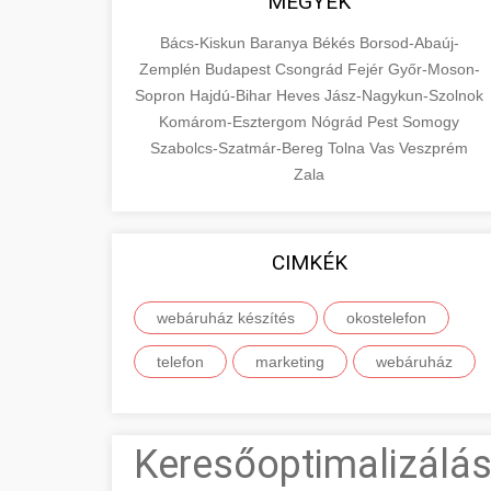
MEGYÉK
Bács-Kiskun
Baranya
Békés
Borsod-Abaúj-
Zemplén
Budapest
Csongrád
Fejér
Győr-Moson-
Sopron
Hajdú-Bihar
Heves
Jász-Nagykun-Szolnok
Komárom-Esztergom
Nógrád
Pest
Somogy
Szabolcs-Szatmár-Bereg
Tolna
Vas
Veszprém
Zala
CIMKÉK
webáruház készítés
okostelefon
telefon
marketing
webáruház
Keresőoptimalizálás