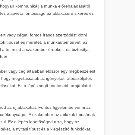
, hogyan kommunikálj a munka előrehaladásáról
dés alapvető fontosságú az ablakcsere sikeres és
t vagy céget, fontos írásos szerződést kötni
kok típusát és méretét, a munkaütemtervet, az
d a te, mind a szakember érdekeit, és biztosítja,
tban.
mber vagy cég általában először egy megbeszélést
 hogy megvitassátok az igényeket, átbeszéljétek
ílásokat. Ez a lépés segít pontosabb árajánlatot
nod az új ablakokat. Fontos figyelembe venni az
iahatékonyságot. A szakember az ablakok típusának
zül. Ez a lépés lehetőséged arra, hogy az
ket, a nyitási típust és a kiegészítő funkciókat.