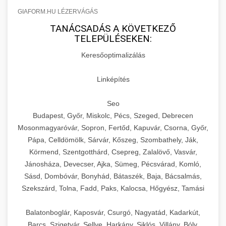
GIAFORM.HU LÉZERVÁGÁS
TANÁCSADÁS A KÖVETKEZŐ
TELEPÜLÉSEKEN:
Keresőoptimalizálás
Linképítés
Seo
Budapest, Győr, Miskolc, Pécs, Szeged, Debrecen
Mosonmagyaróvár, Sopron, Fertőd, Kapuvár, Csorna, Győr,
Pápa, Celldömölk, Sárvár, Kőszeg, Szombathely, Ják,
Körmend, Szentgotthárd, Csepreg, Zalalövő, Vasvár,
Jánosháza, Devecser, Ajka, Sümeg, Pécsvárad, Komló,
Sásd, Dombóvár, Bonyhád, Bátaszék, Baja, Bácsalmás,
Szekszárd, Tolna, Fadd, Paks, Kalocsa, Hőgyész, Tamási
Balatonboglár, Kaposvár, Csurgó, Nagyatád, Kadarkút,
Barcs, Szigetvár, Sellye, Harkány, Siklós, Villány, Bóly,