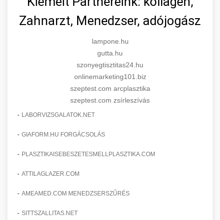
Kiemelt Partnereink: kollagén,
Zahnarzt, Menedzser, adójogász
lampone.hu
gutta.hu
szonyegtisztitas24.hu
onlinemarketing101.biz
szeptest.com arcplasztika
szeptest.com zsírleszívás
-
LABORVIZSGALATOK.NET
-
GIAFORM.HU FORGÁCSOLÁS
-
PLASZTIKAISEBESZETESMELLPLASZTIKA.COM
-
ATTILAGLAZER.COM
-
AMEAMED.COM MENEDZSERSZŰRÉS
-
SITTSZALLITAS.NET