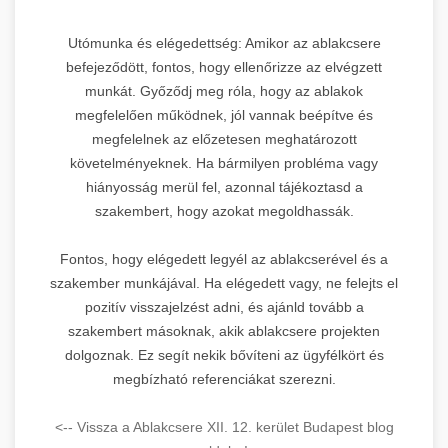
Utómunka és elégedettség: Amikor az ablakcsere
befejeződött, fontos, hogy ellenőrizze az elvégzett
munkát. Győződj meg róla, hogy az ablakok
megfelelően működnek, jól vannak beépítve és
megfelelnek az előzetesen meghatározott
követelményeknek. Ha bármilyen probléma vagy
hiányosság merül fel, azonnal tájékoztasd a
szakembert, hogy azokat megoldhassák.
Fontos, hogy elégedett legyél az ablakcserével és a
szakember munkájával. Ha elégedett vagy, ne felejts el
pozitív visszajelzést adni, és ajánld tovább a
szakembert másoknak, akik ablakcsere projekten
dolgoznak. Ez segít nekik bővíteni az ügyfélkört és
megbízható referenciákat szerezni.
<-- Vissza a Ablakcsere XII. 12. kerület Budapest blog