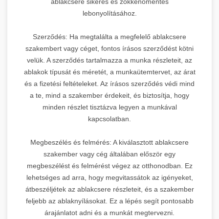
ablakcsere sikeres és zökkenőmentes
lebonyolításához.
Szerződés: Ha megtalálta a megfelelő ablakcsere
szakembert vagy céget, fontos írásos szerződést kötni
velük. A szerződés tartalmazza a munka részleteit, az
ablakok típusát és méretét, a munkaütemtervet, az árat
és a fizetési feltételeket. Az írásos szerződés védi mind
a te, mind a szakember érdekeit, és biztosítja, hogy
minden részlet tisztázva legyen a munkával
kapcsolatban.
Megbeszélés és felmérés: A kiválasztott ablakcsere
szakember vagy cég általában először egy
megbeszélést és felmérést végez az otthonodban. Ez
lehetséges ad arra, hogy megvitassátok az igényeket,
átbeszéljétek az ablakcsere részleteit, és a szakember
feljebb az ablaknyílásokat. Ez a lépés segít pontosabb
árajánlatot adni és a munkát megtervezni.