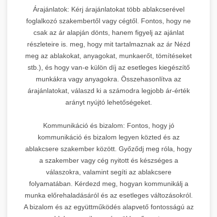
Árajánlatok: Kérj árajánlatokat több ablakcserével
foglalkozó szakembertől vagy cégtől. Fontos, hogy ne
csak az ár alapján dönts, hanem figyelj az ajánlat
részleteire is. meg, hogy mit tartalmaznak az ár Nézd
meg az ablakokat, anyagokat, munkaerőt, tömítéseket
stb.), és hogy van-e külön díj az esetleges kiegészítő
munkákra vagy anyagokra. Összehasonlítva az
árajánlatokat, válaszd ki a számodra legjobb ár-érték
arányt nyújtó lehetőségeket.
Kommunikáció és bizalom: Fontos, hogy jó
kommunikáció és bizalom legyen közted és az
ablakcsere szakember között. Győződj meg róla, hogy
a szakember vagy cég nyitott és készséges a
válaszokra, valamint segíti az ablakcsere
folyamatában. Kérdezd meg, hogyan kommunikálj a
munka előrehaladásáról és az esetleges változásokról.
A bizalom és az együttműködés alapvető fontosságú az