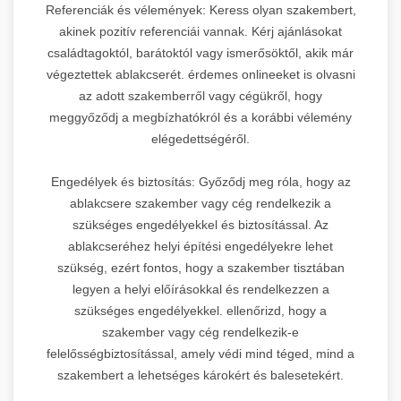
Referenciák és vélemények: Keress olyan szakembert,
akinek pozitív referenciái vannak. Kérj ajánlásokat
családtagoktól, barátoktól vagy ismerősöktől, akik már
végeztettek ablakcserét. érdemes onlineeket is olvasni
az adott szakemberről vagy cégükről, hogy
meggyőződj a megbízhatókról és a korábbi vélemény
elégedettségéről.
Engedélyek és biztosítás: Győződj meg róla, hogy az
ablakcsere szakember vagy cég rendelkezik a
szükséges engedélyekkel és biztosítással. Az
ablakcseréhez helyi építési engedélyekre lehet
szükség, ezért fontos, hogy a szakember tisztában
legyen a helyi előírásokkal és rendelkezzen a
szükséges engedélyekkel. ellenőrizd, hogy a
szakember vagy cég rendelkezik-e
felelősségbiztosítással, amely védi mind téged, mind a
szakembert a lehetséges károkért és balesetekért.