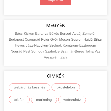
Kapcsolat
MEGYÉK
Bács-Kiskun
Baranya
Békés
Borsod-Abaúj-Zemplén
Budapest
Csongrád
Fejér
Győr-Moson-Sopron
Hajdú-Bihar
Heves
Jász-Nagykun-Szolnok
Komárom-Esztergom
Nógrád
Pest
Somogy
Szabolcs-Szatmár-Bereg
Tolna
Vas
Veszprém
Zala
CIMKÉK
webáruház készítés
okostelefon
telefon
marketing
webáruház