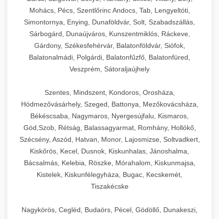
Mohács, Pécs, Szentlőrinc Andocs, Tab, Lengyeltóti,
Simontornya, Enying, Dunaföldvár, Solt, Szabadszállás,
Sárbogárd, Dunaújváros, Kunszentmiklós, Ráckeve,
Gárdony, Székesfehérvár, Balatonföldvár, Siófok,
Balatonalmádi, Polgárdi, Balatonfűzfő, Balatonfüred,
Veszprém, Sátoraljaújhely
Szentes, Mindszent, Kondoros, Orosháza,
Hódmezővásárhely, Szeged, Battonya, Mezőkovácsháza,
Békéscsaba, Nagymaros, Nyergesújfalu, Kismaros,
Göd,Szob, Rétság, Balassagyarmat, Romhány, Hollókő,
Szécsény, Aszód, Hatvan, Monor, Lajosmizse, Soltvadkert,
Kiskőrös, Kecel, Dusnok, Kiskunhalas, Jánoshalma,
Bácsalmás, Kelebia, Röszke, Mórahalom, Kiskunmajsa,
Kistelek, Kiskunfélegyháza, Bugac, Kecskemét,
Tiszakécske
Nagykörös, Cegléd, Budaörs, Pécel, Gödöllő, Dunakeszi,