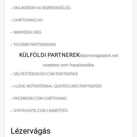
-
ONLINEBOR.HU BORRENDELÉS
-
CHIPTUNING.HU
-
WIKIPEDIA.ORG
-
TOVÁBBI PARTNEREINK
KÜLFÖLDI PARTNEREK
laborvizsgalatok.net
szeptest.com hasplasztika
-
SELFESTEEM2GO.COM PARTNEREK
-
I-LOVE-MOTIVATIONAL-QUOTES.ORG PARTNEREK
-
FACEBOOK.COM CHIPTUNING
-
SYNTHASITE.COM LINKÉPÍTÉS
Lézervágás