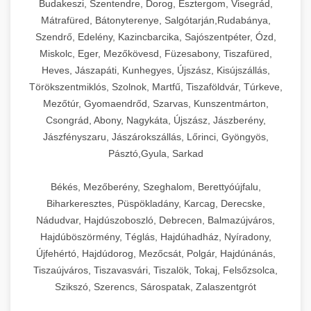
Budakeszi, Szentendre, Dorog, Esztergom, Visegrád,
Mátrafüred, Bátonyterenye, Salgótarján,Rudabánya,
Szendrő, Edelény, Kazincbarcika, Sajószentpéter, Ózd,
Miskolc, Eger, Mezőkövesd, Füzesabony, Tiszafüred,
Heves, Jászapáti, Kunhegyes, Újszász, Kisújszállás,
Törökszentmiklós, Szolnok, Martfű, Tiszaföldvár, Túrkeve,
Mezőtúr, Gyomaendrőd, Szarvas, Kunszentmárton,
Csongrád, Abony, Nagykáta, Újszász, Jászberény,
Jászfényszaru, Jászárokszállás, Lőrinci, Gyöngyös,
Pásztó,Gyula, Sarkad
Békés, Mezőberény, Szeghalom, Berettyóújfalu,
Biharkeresztes, Püspökladány, Karcag, Derecske,
Nádudvar, Hajdúszoboszló, Debrecen, Balmazújváros,
Hajdúböszörmény, Téglás, Hajdúhadház, Nyíradony,
Újfehértó, Hajdúdorog, Mezőcsát, Polgár, Hajdúnánás,
Tiszaújváros, Tiszavasvári, Tiszalök, Tokaj, Felsőzsolca,
Szikszó, Szerencs, Sárospatak, Zalaszentgrót