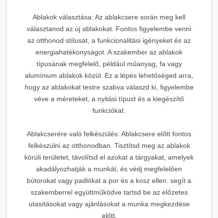
Ablakok választása: Az ablakcsere során meg kell
választanod az új ablakokat. Fontos figyelembe venni
az otthonod stílusát, a funkcionalitási igényeket és az
energiahatékonyságot. A szakember az ablakok
típusának megfelelő, például műanyag, fa vagy
alumínium ablakok közül. Ez a lépés lehetőséged arra,
hogy az ablakokat testre szabva válaszd ki, figyelembe
véve a méreteket, a nyitási típust és a kiegészítő
funkciókat.
Ablakcserére való felkészülés: Ablakcsere előtt fontos
felkészülni az otthonodban. Tisztítsd meg az ablakok
körüli területet, távolítsd el azokat a tárgyakat, amelyek
akadályozhatják a munkát, és védj megfelelően
bútorokat vagy padlókat a por és a kosz ellen. segít a
szakemberrel együttműködve tartsd be az előzetes
utasításokat vagy ajánlásokat a munka megkezdése
előtt.