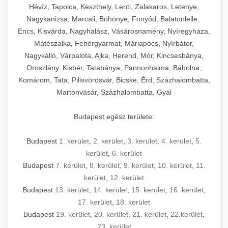
Hévíz, Tapolca, Keszthely, Lenti, Zalakaros, Letenye,
Nagykanizsa, Marcali, Böhönye, Fonyód, Balatonlelle,
Encs, Kisvárda, Nagyhalász, Vásárosnamény, Nyíregyháza,
Mátészalka, Fehérgyarmat, Máriapócs, Nyírbátor,
Nagykálló, Várpalota, Ajka, Herend, Mór, Kincsesbánya,
Oroszlány, Kisbér, Tatabánya, Pannonhalma, Bábolna,
Komárom, Tata, Pilisvörösvár, Bicske, Érd, Százhalombatta,
Martonvásár, Százhalombatta, Gyál
Budapest egész területe:
Budapest
1. kerület
,
2. kerület
,
3. kerület
,
4. kerület
,
5.
kerület
,
6. kerület
Budapest
7. kerület
,
8. kerület
,
9. kerület
,
10. kerület
,
11.
kerület
,
12. kerület
Budapest
13. kerület
,
14. kerület
,
15. kerület
,
16. kerület
,
17. kerület
,
18. kerület
Budapest
19. kerület
,
20. kerület
,
21. kerület
,
22.kerület
,
23. kerület