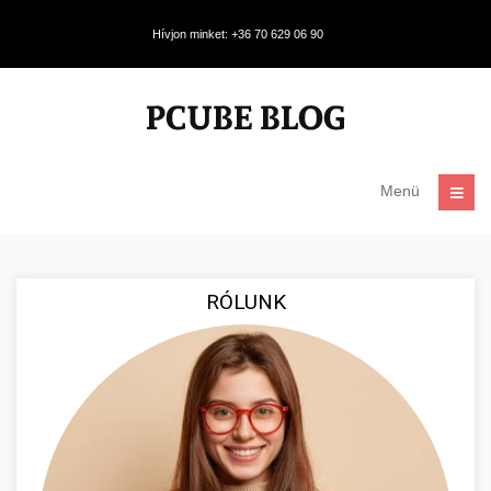
Hívjon minket: +36 70 629 06 90
Menü
RÓLUNK