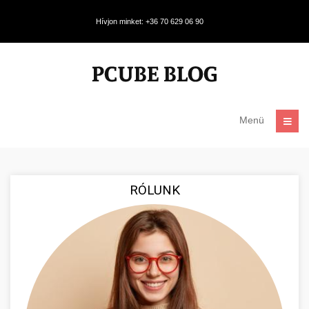
Hívjon minket: +36 70 629 06 90
Menü
RÓLUNK