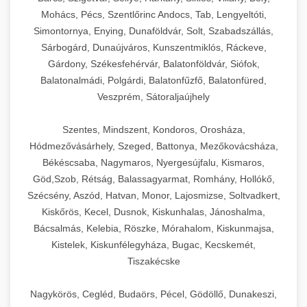
Mohács, Pécs, Szentlőrinc Andocs, Tab, Lengyeltóti,
Simontornya, Enying, Dunaföldvár, Solt, Szabadszállás,
Sárbogárd, Dunaújváros, Kunszentmiklós, Ráckeve,
Gárdony, Székesfehérvár, Balatonföldvár, Siófok,
Balatonalmádi, Polgárdi, Balatonfűzfő, Balatonfüred,
Veszprém, Sátoraljaújhely
Szentes, Mindszent, Kondoros, Orosháza,
Hódmezővásárhely, Szeged, Battonya, Mezőkovácsháza,
Békéscsaba, Nagymaros, Nyergesújfalu, Kismaros,
Göd,Szob, Rétság, Balassagyarmat, Romhány, Hollókő,
Szécsény, Aszód, Hatvan, Monor, Lajosmizse, Soltvadkert,
Kiskőrös, Kecel, Dusnok, Kiskunhalas, Jánoshalma,
Bácsalmás, Kelebia, Röszke, Mórahalom, Kiskunmajsa,
Kistelek, Kiskunfélegyháza, Bugac, Kecskemét,
Tiszakécske
Nagykörös, Cegléd, Budaörs, Pécel, Gödöllő, Dunakeszi,