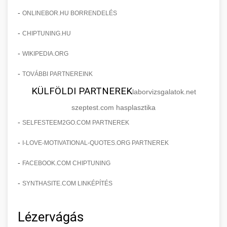
-
ONLINEBOR.HU BORRENDELÉS
-
CHIPTUNING.HU
-
WIKIPEDIA.ORG
-
TOVÁBBI PARTNEREINK
KÜLFÖLDI PARTNEREK
laborvizsgalatok.net
szeptest.com hasplasztika
-
SELFESTEEM2GO.COM PARTNEREK
-
I-LOVE-MOTIVATIONAL-QUOTES.ORG PARTNEREK
-
FACEBOOK.COM CHIPTUNING
-
SYNTHASITE.COM LINKÉPÍTÉS
Lézervágás