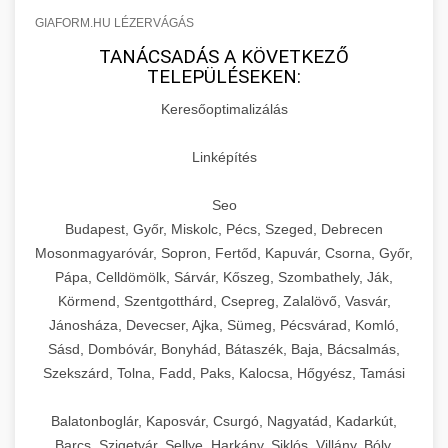
GIAFORM.HU LÉZERVÁGÁS
TANÁCSADÁS A KÖVETKEZŐ
TELEPÜLÉSEKEN:
Keresőoptimalizálás
Linképítés
Seo
Budapest, Győr, Miskolc, Pécs, Szeged, Debrecen
Mosonmagyaróvár, Sopron, Fertőd, Kapuvár, Csorna, Győr,
Pápa, Celldömölk, Sárvár, Kőszeg, Szombathely, Ják,
Körmend, Szentgotthárd, Csepreg, Zalalövő, Vasvár,
Jánosháza, Devecser, Ajka, Sümeg, Pécsvárad, Komló,
Sásd, Dombóvár, Bonyhád, Bátaszék, Baja, Bácsalmás,
Szekszárd, Tolna, Fadd, Paks, Kalocsa, Hőgyész, Tamási
Balatonboglár, Kaposvár, Csurgó, Nagyatád, Kadarkút,
Barcs, Szigetvár, Sellye, Harkány, Siklós, Villány, Bóly,