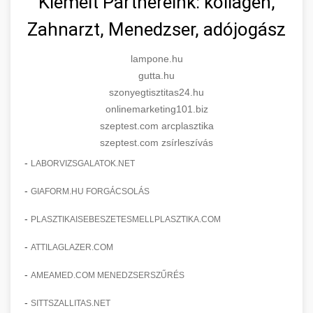
Kiemelt Partnereink: kollagén,
Zahnarzt, Menedzser, adójogász
lampone.hu
gutta.hu
szonyegtisztitas24.hu
onlinemarketing101.biz
szeptest.com arcplasztika
szeptest.com zsírleszívás
-
LABORVIZSGALATOK.NET
-
GIAFORM.HU FORGÁCSOLÁS
-
PLASZTIKAISEBESZETESMELLPLASZTIKA.COM
-
ATTILAGLAZER.COM
-
AMEAMED.COM MENEDZSERSZŰRÉS
-
SITTSZALLITAS.NET