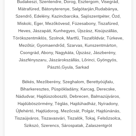
Budakeszi, Szentendre, Dorog, Esztergom, Visegrád,
Mátrafüred, Bátonyterenye, Salgótarján,Rudabánya,
Szendrő, Edelény, Kazincbarcika, Sajószentpéter, Ózd,
Miskolc, Eger, Mezőkövesd, Füzesabony, Tiszafüred,
Heves, Jászapáti, Kunhegyes, Újszász, Kisújszállás,
Törökszentmiklós, Szolnok, Martfű, Tiszaföldvár, Túrkeve,
Mezőtúr, Gyomaendrőd, Szarvas, Kunszentmárton,
Csongrád, Abony, Nagykáta, Újszász, Jászberény,
Jászfényszaru, Jászárokszállás, Lőrinci, Gyöngyös,
Pásztó,Gyula, Sarkad
Békés, Mezőberény, Szeghalom, Berettyóújfalu,
Biharkeresztes, Püspökladány, Karcag, Derecske,
Nádudvar, Hajdúszoboszló, Debrecen, Balmazújváros,
Hajdúböszörmény, Téglás, Hajdúhadház, Nyíradony,
Újfehértó, Hajdúdorog, Mezőcsát, Polgár, Hajdúnánás,
Tiszaújváros, Tiszavasvári, Tiszalök, Tokaj, Felsőzsolca,
Szikszó, Szerencs, Sárospatak, Zalaszentgrót