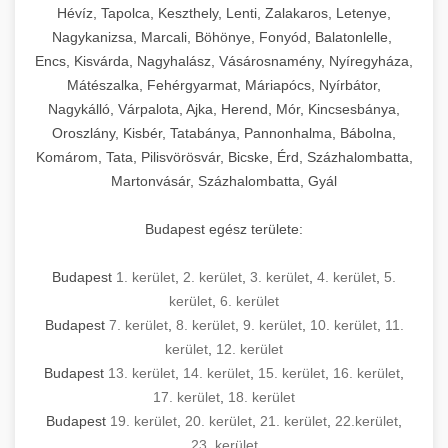
Hévíz, Tapolca, Keszthely, Lenti, Zalakaros, Letenye,
Nagykanizsa, Marcali, Böhönye, Fonyód, Balatonlelle,
Encs, Kisvárda, Nagyhalász, Vásárosnamény, Nyíregyháza,
Mátészalka, Fehérgyarmat, Máriapócs, Nyírbátor,
Nagykálló, Várpalota, Ajka, Herend, Mór, Kincsesbánya,
Oroszlány, Kisbér, Tatabánya, Pannonhalma, Bábolna,
Komárom, Tata, Pilisvörösvár, Bicske, Érd, Százhalombatta,
Martonvásár, Százhalombatta, Gyál
Budapest egész területe:
Budapest
1. kerület
,
2. kerület
,
3. kerület
,
4. kerület
,
5.
kerület
,
6. kerület
Budapest
7. kerület
,
8. kerület
,
9. kerület
,
10. kerület
,
11.
kerület
,
12. kerület
Budapest
13. kerület
,
14. kerület
,
15. kerület
,
16. kerület
,
17. kerület
,
18. kerület
Budapest
19. kerület
,
20. kerület
,
21. kerület
,
22.kerület
,
23. kerület