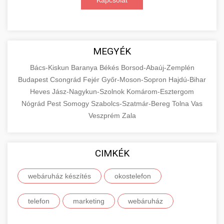
Kapcsolat
MEGYÉK
Bács-Kiskun
Baranya
Békés
Borsod-Abaúj-Zemplén
Budapest
Csongrád
Fejér
Győr-Moson-Sopron
Hajdú-Bihar
Heves
Jász-Nagykun-Szolnok
Komárom-Esztergom
Nógrád
Pest
Somogy
Szabolcs-Szatmár-Bereg
Tolna
Vas
Veszprém
Zala
CIMKÉK
webáruház készítés
okostelefon
telefon
marketing
webáruház