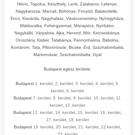
Hévíz, Tapolca, Keszthely, Lenti, Zalakaros, Letenye,
Nagykanizsa, Marcali, Böhönye, Fonyód, Balatonlelle,
Encs, Kisvárda, Nagyhalász, Vásárosnamény, Nyíregyháza,
Mátészalka, Fehérgyarmat, Máriapócs, Nyírbátor,
Nagykálló, Várpalota, Ajka, Herend, Mór, Kincsesbánya,
Oroszlány, Kisbér, Tatabánya, Pannonhalma, Bábolna,
Komárom, Tata, Pilisvörösvár, Bicske, Érd, Százhalombatta,
Martonvásár, Százhalombatta, Gyál
Budapest egész területe:
Budapest
1. kerület
,
2. kerület
,
3. kerület
,
4. kerület
,
5.
kerület
,
6. kerület
Budapest
7. kerület
,
8. kerület
,
9. kerület
,
10. kerület
,
11.
kerület
,
12. kerület
Budapest
13. kerület
,
14. kerület
,
15. kerület
,
16. kerület
,
17. kerület
,
18. kerület
Budapest
19. kerület
,
20. kerület
,
21. kerület
,
22.kerület
,
23. kerület