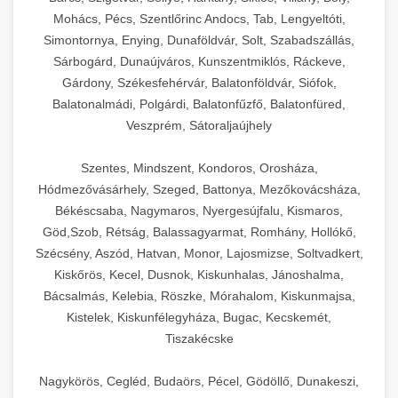
Mohács, Pécs, Szentlőrinc Andocs, Tab, Lengyeltóti,
Simontornya, Enying, Dunaföldvár, Solt, Szabadszállás,
Sárbogárd, Dunaújváros, Kunszentmiklós, Ráckeve,
Gárdony, Székesfehérvár, Balatonföldvár, Siófok,
Balatonalmádi, Polgárdi, Balatonfűzfő, Balatonfüred,
Veszprém, Sátoraljaújhely
Szentes, Mindszent, Kondoros, Orosháza,
Hódmezővásárhely, Szeged, Battonya, Mezőkovácsháza,
Békéscsaba, Nagymaros, Nyergesújfalu, Kismaros,
Göd,Szob, Rétság, Balassagyarmat, Romhány, Hollókő,
Szécsény, Aszód, Hatvan, Monor, Lajosmizse, Soltvadkert,
Kiskőrös, Kecel, Dusnok, Kiskunhalas, Jánoshalma,
Bácsalmás, Kelebia, Röszke, Mórahalom, Kiskunmajsa,
Kistelek, Kiskunfélegyháza, Bugac, Kecskemét,
Tiszakécske
Nagykörös, Cegléd, Budaörs, Pécel, Gödöllő, Dunakeszi,