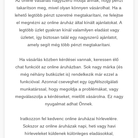
Az online vásárlás nagyszerű módja annak, hogy pénzt
takarítson meg, mivel olyan könnyen vásárolhat. Ha a
lehető legtöbb pénzt szeretné megtakarítani, ne felejtse
el megnézni az online áruház által kínált ajánlatokat. A
legtöbb üzlet gyakran kínál valamilyen eladást vagy
üzletet, így biztosan talál egy nagyszerű ajánlatot,
amely segít még több pénzt megtakarítani.
Ha vásárlás közben kérdései vannak, keressen élő
chat funkciót az online áruházban. Sok nagy márka (és
még néhány butiküzlet is) rendelkezik már ezzel a
funkcióval. Azonnal cseveghet egy ügyfélszolgálati
munkatárssal, hogy megoldja a problémákat, vagy
megválaszolja a kérdéseket, mielőtt vásárolna. Ez nagy
nyugalmat adhat Önnek.
Iratkozzon fel kedvenc online áruházai hírlevelére.
Sokszor az online áruházak napi, heti vagy havi
hírleveleket küldenek különleges eladásokkal,