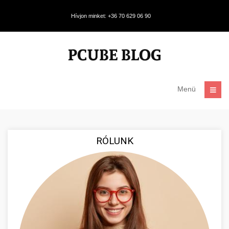
Hívjon minket: +36 70 629 06 90
Menü
RÓLUNK