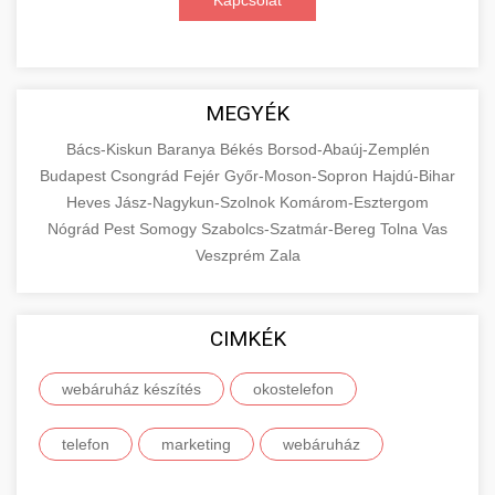
Kapcsolat
MEGYÉK
Bács-Kiskun
Baranya
Békés
Borsod-Abaúj-Zemplén
Budapest
Csongrád
Fejér
Győr-Moson-Sopron
Hajdú-Bihar
Heves
Jász-Nagykun-Szolnok
Komárom-Esztergom
Nógrád
Pest
Somogy
Szabolcs-Szatmár-Bereg
Tolna
Vas
Veszprém
Zala
CIMKÉK
webáruház készítés
okostelefon
telefon
marketing
webáruház