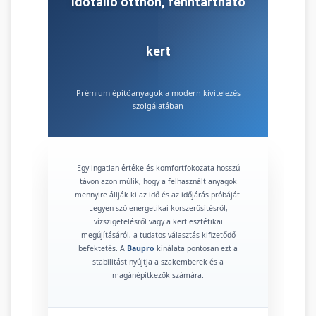
Időtálló otthon, fenntartható
kert
Prémium építőanyagok a modern kivitelezés
szolgálatában
Egy ingatlan értéke és komfortfokozata hosszú
távon azon múlik, hogy a felhasznált anyagok
mennyire állják ki az idő és az időjárás próbáját.
Legyen szó energetikai korszerűsítésről,
vízszigetelésről vagy a kert esztétikai
megújításáról, a tudatos választás kifizetődő
befektetés. A
Baupro
kínálata pontosan ezt a
stabilitást nyújtja a szakemberek és a
magánépítkezők számára.