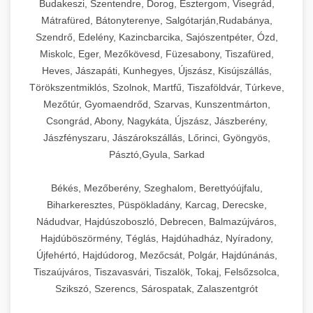
Budakeszi, Szentendre, Dorog, Esztergom, Visegrád,
Mátrafüred, Bátonyterenye, Salgótarján,Rudabánya,
Szendrő, Edelény, Kazincbarcika, Sajószentpéter, Ózd,
Miskolc, Eger, Mezőkövesd, Füzesabony, Tiszafüred,
Heves, Jászapáti, Kunhegyes, Újszász, Kisújszállás,
Törökszentmiklós, Szolnok, Martfű, Tiszaföldvár, Túrkeve,
Mezőtúr, Gyomaendrőd, Szarvas, Kunszentmárton,
Csongrád, Abony, Nagykáta, Újszász, Jászberény,
Jászfényszaru, Jászárokszállás, Lőrinci, Gyöngyös,
Pásztó,Gyula, Sarkad
Békés, Mezőberény, Szeghalom, Berettyóújfalu,
Biharkeresztes, Püspökladány, Karcag, Derecske,
Nádudvar, Hajdúszoboszló, Debrecen, Balmazújváros,
Hajdúböszörmény, Téglás, Hajdúhadház, Nyíradony,
Újfehértó, Hajdúdorog, Mezőcsát, Polgár, Hajdúnánás,
Tiszaújváros, Tiszavasvári, Tiszalök, Tokaj, Felsőzsolca,
Szikszó, Szerencs, Sárospatak, Zalaszentgrót