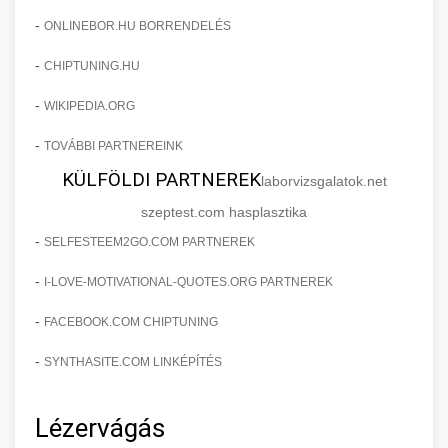
-
ONLINEBOR.HU BORRENDELÉS
-
CHIPTUNING.HU
-
WIKIPEDIA.ORG
-
TOVÁBBI PARTNEREINK
KÜLFÖLDI PARTNEREK
laborvizsgalatok.net
szeptest.com hasplasztika
-
SELFESTEEM2GO.COM PARTNEREK
-
I-LOVE-MOTIVATIONAL-QUOTES.ORG PARTNEREK
-
FACEBOOK.COM CHIPTUNING
-
SYNTHASITE.COM LINKÉPÍTÉS
Lézervágás