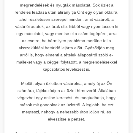
megrendelések és nyugták másolatát. Sok üzlet a
rendelés leadása után átirányítja Önt egy olyan oldalra,
ahol részletesen szerepel minden, amit vásárolt, a
vásárlói adatok, az árak stb. Ebből vagy nyomtasson ki
egy másolatot, vagy mentse el a számítógépére, arra
az esetre, ha bármilyen probléma merülne fel a
visszaküldési határidő lejárta előtt. Győződjön meg
arról is, hogy elmenti a tételek állapotáról szóló e-
maileket vagy a céggel folytatott, a megrendelésekkel
kapcsolatos levelezést is.
Mielőtt olyan üzletben vásárolna, amely új az Ön
számára, tájékozódjon az üzlet hírnevéről. Általában
végezhet egy online keresést, és megtudhatja, hogy
mások mit gondolnak az üzletről. A legjobb, ha ezt
megteszi, nehogy a nehezebb úton jöjjön rá, és
elveszítse a pénzét.