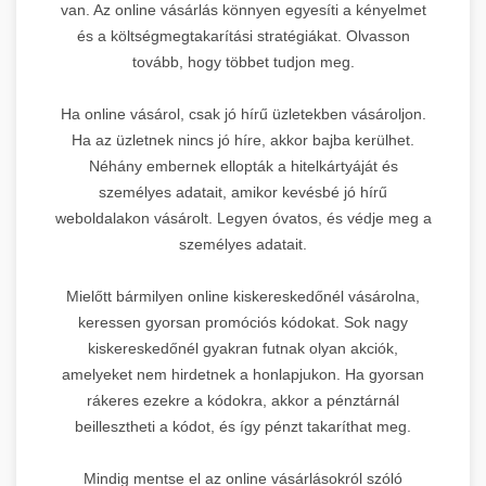
van. Az online vásárlás könnyen egyesíti a kényelmet
és a költségmegtakarítási stratégiákat. Olvasson
tovább, hogy többet tudjon meg.
Ha online vásárol, csak jó hírű üzletekben vásároljon.
Ha az üzletnek nincs jó híre, akkor bajba kerülhet.
Néhány embernek ellopták a hitelkártyáját és
személyes adatait, amikor kevésbé jó hírű
weboldalakon vásárolt. Legyen óvatos, és védje meg a
személyes adatait.
Mielőtt bármilyen online kiskereskedőnél vásárolna,
keressen gyorsan promóciós kódokat. Sok nagy
kiskereskedőnél gyakran futnak olyan akciók,
amelyeket nem hirdetnek a honlapjukon. Ha gyorsan
rákeres ezekre a kódokra, akkor a pénztárnál
beillesztheti a kódot, és így pénzt takaríthat meg.
Mindig mentse el az online vásárlásokról szóló