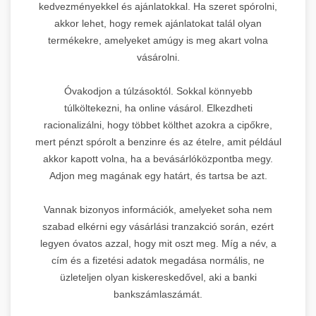
kedvezményekkel és ajánlatokkal. Ha szeret spórolni,
akkor lehet, hogy remek ajánlatokat talál olyan
termékekre, amelyeket amúgy is meg akart volna
vásárolni.
Óvakodjon a túlzásoktól. Sokkal könnyebb
túlköltekezni, ha online vásárol. Elkezdheti
racionalizálni, hogy többet költhet azokra a cipőkre,
mert pénzt spórolt a benzinre és az ételre, amit például
akkor kapott volna, ha a bevásárlóközpontba megy.
Adjon meg magának egy határt, és tartsa be azt.
Vannak bizonyos információk, amelyeket soha nem
szabad elkérni egy vásárlási tranzakció során, ezért
legyen óvatos azzal, hogy mit oszt meg. Míg a név, a
cím és a fizetési adatok megadása normális, ne
üzleteljen olyan kiskereskedővel, aki a banki
bankszámlaszámát.