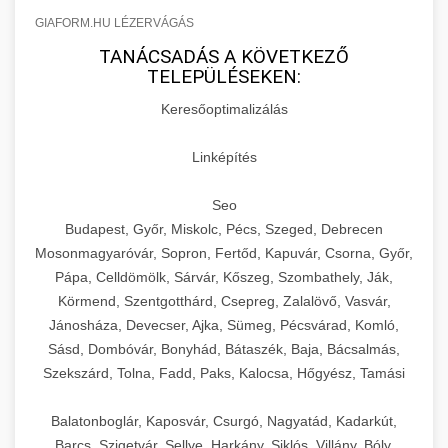
GIAFORM.HU LÉZERVÁGÁS
TANÁCSADÁS A KÖVETKEZŐ
TELEPÜLÉSEKEN:
Keresőoptimalizálás
Linképítés
Seo
Budapest, Győr, Miskolc, Pécs, Szeged, Debrecen
Mosonmagyaróvár, Sopron, Fertőd, Kapuvár, Csorna, Győr,
Pápa, Celldömölk, Sárvár, Kőszeg, Szombathely, Ják,
Körmend, Szentgotthárd, Csepreg, Zalalövő, Vasvár,
Jánosháza, Devecser, Ajka, Sümeg, Pécsvárad, Komló,
Sásd, Dombóvár, Bonyhád, Bátaszék, Baja, Bácsalmás,
Szekszárd, Tolna, Fadd, Paks, Kalocsa, Hőgyész, Tamási
Balatonboglár, Kaposvár, Csurgó, Nagyatád, Kadarkút,
Barcs, Szigetvár, Sellye, Harkány, Siklós, Villány, Bóly,