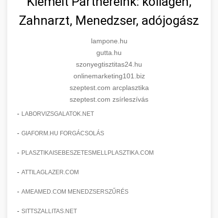
Kiemelt Partnereink: kollagén,
Zahnarzt, Menedzser, adójogász
lampone.hu
gutta.hu
szonyegtisztitas24.hu
onlinemarketing101.biz
szeptest.com arcplasztika
szeptest.com zsírleszívás
-
LABORVIZSGALATOK.NET
-
GIAFORM.HU FORGÁCSOLÁS
-
PLASZTIKAISEBESZETESMELLPLASZTIKA.COM
-
ATTILAGLAZER.COM
-
AMEAMED.COM MENEDZSERSZŰRÉS
-
SITTSZALLITAS.NET