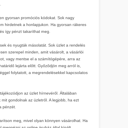
.
ssen gyorsan promóciós kódokat. Sok nagy
em hirdetnek a honlapjukon. Ha gyorsan rákeres
 és így pénzt takaríthat meg.
sek és nyugták másolatát. Sok üzlet a rendelés
esen szerepel minden, amit vásárolt, a vásárlói
ot, vagy mentse el a számítógépére, arra az
atáridő lejárta előtt. Győződjön meg arról is,
céggel folytatott, a megrendelésekkel kapcsolatos
tájékozódjon az üzlet hírnevéről. Általában
it gondolnak az üzletről. A legjobb, ha ezt
a pénzét.
arítson meg, mivel olyan könnyen vásárolhat. Ha
l megnézni az online áruház által kínált