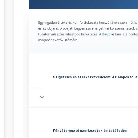
Egy ingatlan értéke és komfortfokozata hosszú távon azon múlik, 
és az időjárás próbáját. Legyen szó energetikai korszerűsítésről, v
tudatos választás kifizetődő befektetés. A
Baupro
kínálata pontos
magánépítkezők számára.
Szigetelés és szerkezetvédelem: Az alapoktól a
Az energiahatékonyság kulcsa a megfelelő hőszigetelésben rejlik.
költséghatékony megoldást, míg a nagyobb mechanikai igénybevétel
lap szigetelés
alkalmazása elengedhetetlen. A természetes anyagok
Fényáteresztő szerkezetek és tetőfedés
hangszigetelő képességű
kőzetgyapot hőszigetelés
jelent garanci