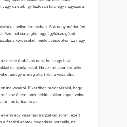
t vagy üzletet, így biztosan talál egy nagyszerű
nkciót az online áruházban. Sok nagy márka (és
al. Azonnal cseveghet egy ügyfélszolgálati
zolja a kérdéseket, mielőtt vásárolna. Ez nagy
 az online áruházak napi, heti vagy havi
kel és ajánlatokkal. Ha szeret spórolni, akkor
yeket amúgy is meg akart volna vásárolni.
online vásárol. Elkezdheti racionalizálni, hogy
re és az ételre, amit például akkor kapott volna,
rt, és tartsa be azt.
kérni egy vásárlási tranzakció során, ezért
és a fizetési adatok megadása normális, ne