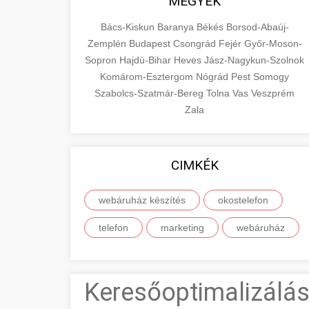
MEGYÉK
Bács-Kiskun
Baranya
Békés
Borsod-Abaúj-
Zemplén
Budapest
Csongrád
Fejér
Győr-Moson-
Sopron
Hajdú-Bihar
Heves
Jász-Nagykun-Szolnok
Komárom-Esztergom
Nógrád
Pest
Somogy
Szabolcs-Szatmár-Bereg
Tolna
Vas
Veszprém
Zala
CIMKÉK
webáruház készítés
okostelefon
telefon
marketing
webáruház
Keresőoptimalizálás