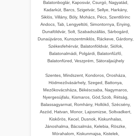
Balatonboglár, Kaposvár, Csurgó, Nagyatád,
Kadarkút, Barcs, Szigetvár, Sellye, Harkány,
Siklós, Villány, Bóly, Mohács, Pécs, Szentlőrinc
Andocs, Tab, Lengyeltóti, Simontornya, Enying,
Dunaföldvár, Solt, Szabadszállás, Sárbogárd,
Dunaújváros, Kunszentmiklós, Ráckeve, Gárdony,
Székesfehérvár, Balatonföldvár, Siófok,
Balatonalmádi, Polgárdi, Balatonfűzfő,
Balatonfüred, Veszprém, Sátoraljaújhely
Szentes, Mindszent, Kondoros, Orosháza,
Hódmezővásárhely, Szeged, Battonya,
Mezőkovácsháza, Békéscsaba, Nagymaros,
Nyergesújfalu, Kismaros, Göd,Szob, Rétság,
Balassagyarmat, Romhány, Hollókő, Szécsény,
Aszód, Hatvan, Monor, Lajosmizse, Soltvadkert,
Kiskőrös, Kecel, Dusnok, Kiskunhalas,
Jánoshalma, Bácsalmás, Kelebia, Röszke,
Mórahalom, Kiskunmajsa, Kistelek,