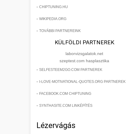
-
CHIPTUNING.HU
-
WIKIPEDIA.ORG
-
TOVÁBBI PARTNEREINK
KÜLFÖLDI PARTNEREK
laborvizsgalatok.net
szeptest.com hasplasztika
-
SELFESTEEM2GO.COM PARTNEREK
-
I-LOVE-MOTIVATIONAL-QUOTES.ORG PARTNEREK
-
FACEBOOK.COM CHIPTUNING
-
SYNTHASITE.COM LINKÉPÍTÉS
Lézervágás