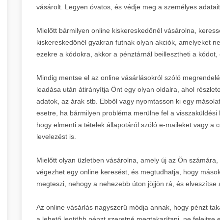
vásárolt. Legyen óvatos, és védje meg a személyes adatait
Mielőtt bármilyen online kiskereskedőnél vásárolna, kere
kiskereskedőnél gyakran futnak olyan akciók, amelyeket n
ezekre a kódokra, akkor a pénztárnál beillesztheti a kódot,
Mindig mentse el az online vásárlásokról szóló megrendelé
leadása után átirányítja Önt egy olyan oldalra, ahol részlet
adatok, az árak stb. Ebből vagy nyomtasson ki egy másolat
esetre, ha bármilyen probléma merülne fel a visszaküldési h
hogy elmenti a tételek állapotáról szóló e-maileket vagy a 
levelezést is.
Mielőtt olyan üzletben vásárolna, amely új az Ön számára, 
végezhet egy online keresést, és megtudhatja, hogy mások m
megteszi, nehogy a nehezebb úton jöjjön rá, és elveszítse 
Az online vásárlás nagyszerű módja annak, hogy pénzt tak
a lehető legtöbb pénzt szeretné megtakarítani, ne felejtse e