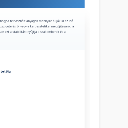
hogy a felhasznált anyagok mennyire állják ki az idő
ízszigetelésről vagy a kert esztétikai megújításáról, a
an ezt a stabilitást nyújtja a szakemberek és a
 tetőig
 A homlokzati rendszerekhez az
EPS lap szigetelés
kínál
nek kitett felületek, például lábazatok esetén az
XPS
 kedvelői számára a kiváló tűzállóságú és
át a nyugodt és biztonságos otthonra.