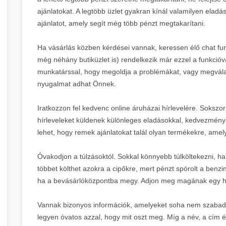
ajánlatokat. A legtöbb üzlet gyakran kínál valamilyen eladás
ajánlatot, amely segít még több pénzt megtakarítani.
Ha vásárlás közben kérdései vannak, keressen élő chat fu
még néhány butiküzlet is) rendelkezik már ezzel a funkcióv
munkatárssal, hogy megoldja a problémákat, vagy megválas
nyugalmat adhat Önnek.
Iratkozzon fel kedvenc online áruházai hírlevelére. Sokszor
hírleveleket küldenek különleges eladásokkal, kedvezmények
lehet, hogy remek ajánlatokat talál olyan termékekre, amel
Óvakodjon a túlzásoktól. Sokkal könnyebb túlköltekezni, ha 
többet költhet azokra a cipőkre, mert pénzt spórolt a benzin
ha a bevásárlóközpontba megy. Adjon meg magának egy hatá
Vannak bizonyos információk, amelyeket soha nem szabad el
legyen óvatos azzal, hogy mit oszt meg. Míg a név, a cím 