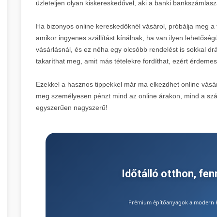
üzleteljen olyan kiskereskedővel, aki a banki bankszámlas
Ha bizonyos online kereskedőknél vásárol, próbálja meg a v
amikor ingyenes szállítást kínálnak, ha van ilyen lehetőségük
vásárlásnál, és ez néha egy olcsóbb rendelést is sokkal dr
takaríthat meg, amit más tételekre fordíthat, ezért érdemes 
Ezekkel a hasznos tippekkel már ma elkezdhet online vásár
meg személyesen pénzt mind az online árakon, mind a szál
egyszerűen nagyszerű!
Időtálló otthon, fe
Prémium építőanyagok a modern ki