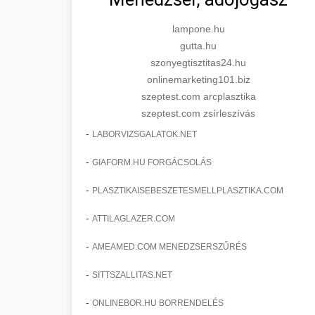
lampone.hu
gutta.hu
szonyegtisztitas24.hu
onlinemarketing101.biz
szeptest.com arcplasztika
szeptest.com zsírleszívás
-
LABORVIZSGALATOK.NET
-
GIAFORM.HU FORGÁCSOLÁS
-
PLASZTIKAISEBESZETESMELLPLASZTIKA.COM
-
ATTILAGLAZER.COM
-
AMEAMED.COM MENEDZSERSZŰRÉS
-
SITTSZALLITAS.NET
-
ONLINEBOR.HU BORRENDELÉS