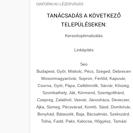
GIAFORM.HU LÉZERVÁGÁS
TANÁCSADÁS A KÖVETKEZŐ
TELEPÜLÉSEKEN:
Keresőoptimalizálás
Linképítés
Seo
Budapest, Győr, Miskolc, Pécs, Szeged, Debrecen
Mosonmagyaróvár, Sopron, Fertőd, Kapuvár,
Csorna, Győr, Pápa, Celldömölk, Sárvár, Kőszeg,
Szombathely, Ják, Körmend, Szentgotthárd,
Csepreg, Zalalövő, Vasvár, Jánosháza, Devecser,
Ajka, Sümeg, Pécsvárad, Komló, Sásd, Dombóvár,
Bonyhád, Bátaszék, Baja, Bácsalmás, Szekszárd,
Tolna, Fadd, Paks, Kalocsa, Hőgyész, Tamási