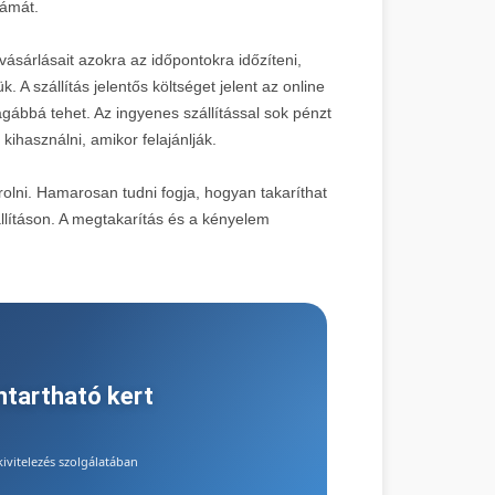
zámát.
ásárlásait azokra az időpontokra időzíteni,
. A szállítás jelentős költséget jelent az online
ágábbá tehet. Az ingyenes szállítással sok pénzt
kihasználni, amikor felajánlják.
olni. Hamarosan tudni fogja, hogyan takaríthat
lításon. A megtakarítás és a kényelem
nntartható kert
vitelezés szolgálatában