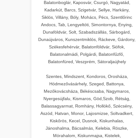
Balatonboglár, Kaposvár, Csurgó, Nagyatád,
Kadarkút, Barcs, Szigetvár, Sellye, Harkány,
Siklós, Villány, Bóly, Mohács, Pécs, Szentlőrinc
Andocs, Tab, Lengyeltóti, Simontornya, Enying,
Dunaföldvár, Solt, Szabadszállás, Sárbogárd,
Dunaújváros, Kunszentmiklós, Ráckeve, Gárdony,
Székesfehérvár, Balatonföldvár, Siófok,
Balatonalmádi, Polgárdi, Balatonfűzfő,
Balatonfüred, Veszprém, Sátoraljaújhely
Szentes, Mindszent, Kondoros, Orosháza,
Hódmezővásárhely, Szeged, Battonya,
Mezőkovácsháza, Békéscsaba, Nagymaros,
Nyergesújfalu, Kismaros, Göd,Szob, Rétság,
Balassagyarmat, Romhány, Hollókő, Szécsény,
Aszód, Hatvan, Monor, Lajosmizse, Soltvadkert,
Kiskőrös, Kecel, Dusnok, Kiskunhalas,
Jánoshalma, Bácsalmás, Kelebia, Röszke,
Mórahalom, Kiskunmajsa, Kistelek,