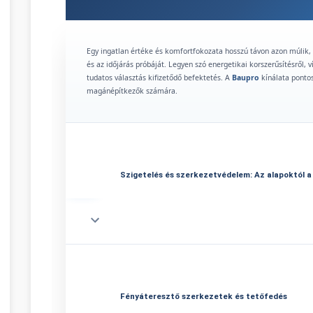
Egy ingatlan értéke és komfortfokozata hosszú távon azon múlik, 
és az időjárás próbáját. Legyen szó energetikai korszerűsítésről, v
tudatos választás kifizetődő befektetés. A
Baupro
kínálata pontos
magánépítkezők számára.
Szigetelés és szerkezetvédelem: Az alapoktól a
Az energiahatékonyság kulcsa a megfelelő hőszigetelésben rejlik.
költséghatékony megoldást, míg a nagyobb mechanikai igénybevétel
lap szigetelés
alkalmazása elengedhetetlen. A természetes anyagok
Fényáteresztő szerkezetek és tetőfedés
hangszigetelő képességű
kőzetgyapot hőszigetelés
jelent garanci