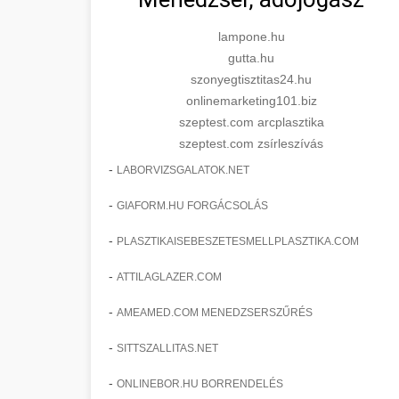
lampone.hu
gutta.hu
szonyegtisztitas24.hu
onlinemarketing101.biz
szeptest.com arcplasztika
szeptest.com zsírleszívás
-
LABORVIZSGALATOK.NET
-
GIAFORM.HU FORGÁCSOLÁS
-
PLASZTIKAISEBESZETESMELLPLASZTIKA.COM
-
ATTILAGLAZER.COM
-
AMEAMED.COM MENEDZSERSZŰRÉS
-
SITTSZALLITAS.NET
-
ONLINEBOR.HU BORRENDELÉS