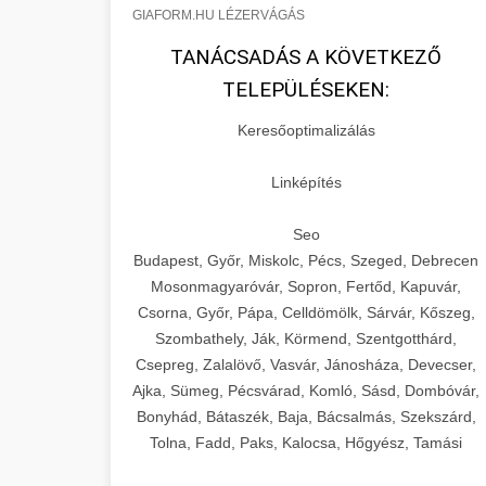
GIAFORM.HU LÉZERVÁGÁS
TANÁCSADÁS A KÖVETKEZŐ
TELEPÜLÉSEKEN:
Keresőoptimalizálás
Linképítés
Seo
Budapest, Győr, Miskolc, Pécs, Szeged, Debrecen
Mosonmagyaróvár, Sopron, Fertőd, Kapuvár,
Csorna, Győr, Pápa, Celldömölk, Sárvár, Kőszeg,
Szombathely, Ják, Körmend, Szentgotthárd,
Csepreg, Zalalövő, Vasvár, Jánosháza, Devecser,
Ajka, Sümeg, Pécsvárad, Komló, Sásd, Dombóvár,
Bonyhád, Bátaszék, Baja, Bácsalmás, Szekszárd,
Tolna, Fadd, Paks, Kalocsa, Hőgyész, Tamási