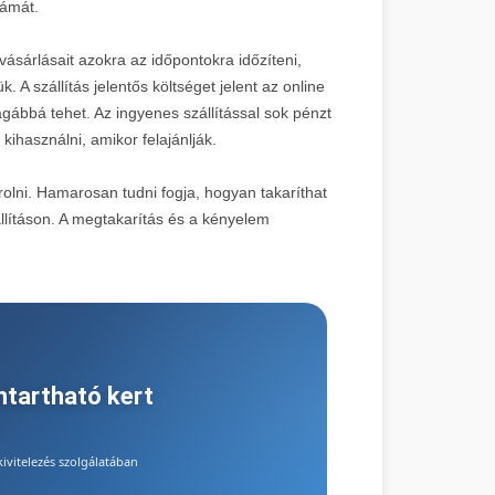
zámát.
ásárlásait azokra az időpontokra időzíteni,
. A szállítás jelentős költséget jelent az online
ágábbá tehet. Az ingyenes szállítással sok pénzt
kihasználni, amikor felajánlják.
olni. Hamarosan tudni fogja, hogyan takaríthat
lításon. A megtakarítás és a kényelem
nntartható kert
vitelezés szolgálatában