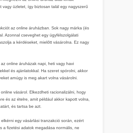
t vagy üzletet, így biztosan talál egy nagyszerű
nkciót az online áruházban. Sok nagy márka (és
al. Azonnal cseveghet egy ügyfélszolgálati
zolja a kérdéseket, mielőtt vásárolna. Ez nagy
 az online áruházak napi, heti vagy havi
kel és ajánlatokkal. Ha szeret spórolni, akkor
yeket amúgy is meg akart volna vásárolni.
online vásárol. Elkezdheti racionalizálni, hogy
re és az ételre, amit például akkor kapott volna,
rt, és tartsa be azt.
kérni egy vásárlási tranzakció során, ezért
és a fizetési adatok megadása normális, ne