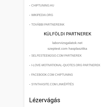
-
CHIPTUNING.HU
-
WIKIPEDIA.ORG
-
TOVÁBBI PARTNEREINK
KÜLFÖLDI PARTNEREK
laborvizsgalatok.net
szeptest.com hasplasztika
-
SELFESTEEM2GO.COM PARTNEREK
-
I-LOVE-MOTIVATIONAL-QUOTES.ORG PARTNEREK
-
FACEBOOK.COM CHIPTUNING
-
SYNTHASITE.COM LINKÉPÍTÉS
Lézervágás