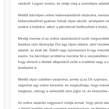
vásárolt. Legyen óvatos, és védje meg a személyes adatait
Mielőtt bármilyen online kiskereskedőnél vásárolna, kere
kiskereskedőnél gyakran futnak olyan akciók, amelyeket n
ezekre a kódokra, akkor a pénztárnál beillesztheti a kódot,
Mindig mentse el az online vásárlásokról szóló megrendelé
leadása után átirányítja Önt egy olyan oldalra, ahol részlet
adatok, az árak stb. Ebből vagy nyomtasson ki egy másolat
esetre, ha bármilyen probléma merülne fel a visszaküldési h
hogy elmenti a tételek állapotáról szóló e-maileket vagy a 
levelezést is.
Mielőtt olyan üzletben vásárolna, amely új az Ön számára, 
végezhet egy online keresést, és megtudhatja, hogy mások m
megteszi, nehogy a nehezebb úton jöjjön rá, és elveszítse 
Az online vásárlás nagyszerű módja annak, hogy pénzt tak
a lehető legtöbb pénzt szeretné megtakarítani, ne felejtse e