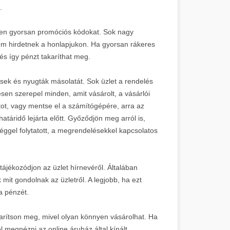
.
ssen gyorsan promóciós kódokat. Sok nagy
em hirdetnek a honlapjukon. Ha gyorsan rákeres
 és így pénzt takaríthat meg.
sek és nyugták másolatát. Sok üzlet a rendelés
esen szerepel minden, amit vásárolt, a vásárlói
ot, vagy mentse el a számítógépére, arra az
atáridő lejárta előtt. Győződjön meg arról is,
céggel folytatott, a megrendelésekkel kapcsolatos
tájékozódjon az üzlet hírnevéről. Általában
it gondolnak az üzletről. A legjobb, ha ezt
a pénzét.
arítson meg, mivel olyan könnyen vásárolhat. Ha
l megnézni az online áruház által kínált