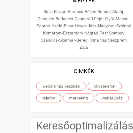
MEGYÉK
Bács-Kiskun
Baranya
Békés
Borsod-Abaúj-
Zemplén
Budapest
Csongrád
Fejér
Győr-Moson-
Sopron
Hajdú-Bihar
Heves
Jász-Nagykun-Szolnok
Komárom-Esztergom
Nógrád
Pest
Somogy
Szabolcs-Szatmár-Bereg
Tolna
Vas
Veszprém
Zala
CIMKÉK
webáruház készítés
okostelefon
telefon
marketing
webáruház
Keresőoptimalizálás