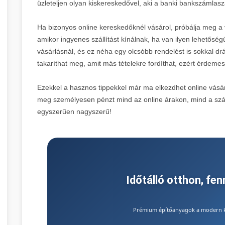
üzleteljen olyan kiskereskedővel, aki a banki bankszámlas
Ha bizonyos online kereskedőknél vásárol, próbálja meg a v
amikor ingyenes szállítást kínálnak, ha van ilyen lehetőségük
vásárlásnál, és ez néha egy olcsóbb rendelést is sokkal dr
takaríthat meg, amit más tételekre fordíthat, ezért érdemes 
Ezekkel a hasznos tippekkel már ma elkezdhet online vásár
meg személyesen pénzt mind az online árakon, mind a szál
egyszerűen nagyszerű!
Időtálló otthon, fe
Prémium építőanyagok a modern ki