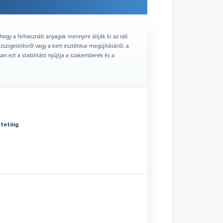
hogy a felhasznált anyagok mennyire állják ki az idő
ízszigetelésről vagy a kert esztétikai megújításáról, a
an ezt a stabilitást nyújtja a szakemberek és a
 tetőig
 A homlokzati rendszerekhez az
EPS lap szigetelés
kínál
nek kitett felületek, például lábazatok esetén az
XPS
 kedvelői számára a kiváló tűzállóságú és
át a nyugodt és biztonságos otthonra.