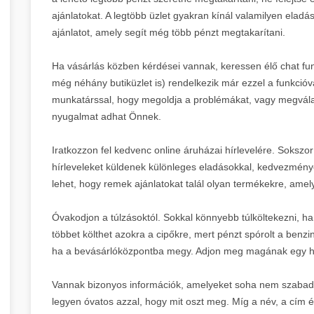
ajánlatokat. A legtöbb üzlet gyakran kínál valamilyen eladás
ajánlatot, amely segít még több pénzt megtakarítani.
Ha vásárlás közben kérdései vannak, keressen élő chat fu
még néhány butiküzlet is) rendelkezik már ezzel a funkcióv
munkatárssal, hogy megoldja a problémákat, vagy megválas
nyugalmat adhat Önnek.
Iratkozzon fel kedvenc online áruházai hírlevelére. Sokszor
hírleveleket küldenek különleges eladásokkal, kedvezmények
lehet, hogy remek ajánlatokat talál olyan termékekre, amel
Óvakodjon a túlzásoktól. Sokkal könnyebb túlköltekezni, ha 
többet költhet azokra a cipőkre, mert pénzt spórolt a benzin
ha a bevásárlóközpontba megy. Adjon meg magának egy hatá
Vannak bizonyos információk, amelyeket soha nem szabad el
legyen óvatos azzal, hogy mit oszt meg. Míg a név, a cím 