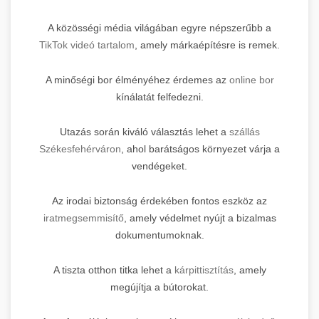
A közösségi média világában egyre népszerűbb a
TikTok videó tartalom
, amely márkaépítésre is remek.
A minőségi bor élményéhez érdemes az
online bor
kínálatát felfedezni.
Utazás során kiváló választás lehet a
szállás
Székesfehérváron
, ahol barátságos környezet várja a
vendégeket.
Az irodai biztonság érdekében fontos eszköz az
iratmegsemmisítő
, amely védelmet nyújt a bizalmas
dokumentumoknak.
A tiszta otthon titka lehet a
kárpittisztítás
, amely
megújítja a bútorokat.