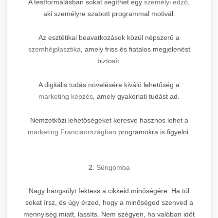
A testformálásban sokat segíthet egy
személyi edző
,
aki személyre szabott programmal motivál.
Az esztétikai beavatkozások közül népszerű a
szemhéjplasztika
, amely friss és fiatalos megjelenést
biztosít.
A digitális tudás növelésére kiváló lehetőség a
marketing képzés
, amely gyakorlati tudást ad.
Nemzetközi lehetőségeket keresve hasznos lehet a
marketing Franciaországban
programokra is figyelni.
2.
Süngomba
Nagy hangsúlyt fektess a cikkeid minőségére. Ha túl
sokat írsz, és úgy érzed, hogy a minőséged szenved a
mennyiség miatt, lassíts. Nem szégyen, ha valóban időt