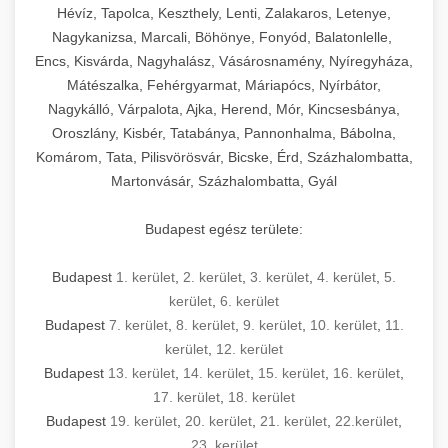
Hévíz, Tapolca, Keszthely, Lenti, Zalakaros, Letenye,
Nagykanizsa, Marcali, Böhönye, Fonyód, Balatonlelle,
Encs, Kisvárda, Nagyhalász, Vásárosnamény, Nyíregyháza,
Mátészalka, Fehérgyarmat, Máriapócs, Nyírbátor,
Nagykálló, Várpalota, Ajka, Herend, Mór, Kincsesbánya,
Oroszlány, Kisbér, Tatabánya, Pannonhalma, Bábolna,
Komárom, Tata, Pilisvörösvár, Bicske, Érd, Százhalombatta,
Martonvásár, Százhalombatta, Gyál
Budapest egész területe:
Budapest
1. kerület
,
2. kerület
,
3. kerület
,
4. kerület
,
5.
kerület
,
6. kerület
Budapest
7. kerület
,
8. kerület
,
9. kerület
,
10. kerület
,
11.
kerület
,
12. kerület
Budapest
13. kerület
,
14. kerület
,
15. kerület
,
16. kerület
,
17. kerület
,
18. kerület
Budapest
19. kerület
,
20. kerület
,
21. kerület
,
22.kerület
,
23. kerület