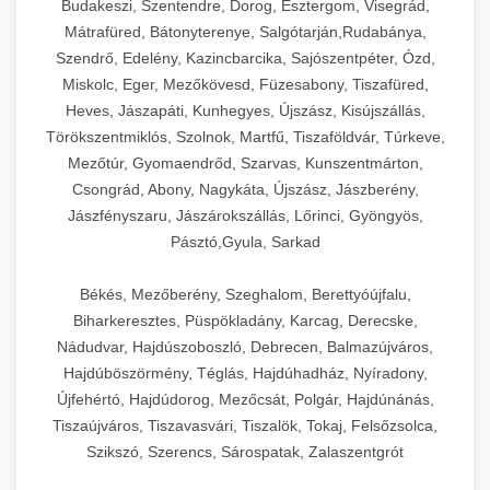
Budakeszi, Szentendre, Dorog, Esztergom, Visegrád,
Mátrafüred, Bátonyterenye, Salgótarján,Rudabánya,
Szendrő, Edelény, Kazincbarcika, Sajószentpéter, Ózd,
Miskolc, Eger, Mezőkövesd, Füzesabony, Tiszafüred,
Heves, Jászapáti, Kunhegyes, Újszász, Kisújszállás,
Törökszentmiklós, Szolnok, Martfű, Tiszaföldvár, Túrkeve,
Mezőtúr, Gyomaendrőd, Szarvas, Kunszentmárton,
Csongrád, Abony, Nagykáta, Újszász, Jászberény,
Jászfényszaru, Jászárokszállás, Lőrinci, Gyöngyös,
Pásztó,Gyula, Sarkad
Békés, Mezőberény, Szeghalom, Berettyóújfalu,
Biharkeresztes, Püspökladány, Karcag, Derecske,
Nádudvar, Hajdúszoboszló, Debrecen, Balmazújváros,
Hajdúböszörmény, Téglás, Hajdúhadház, Nyíradony,
Újfehértó, Hajdúdorog, Mezőcsát, Polgár, Hajdúnánás,
Tiszaújváros, Tiszavasvári, Tiszalök, Tokaj, Felsőzsolca,
Szikszó, Szerencs, Sárospatak, Zalaszentgrót