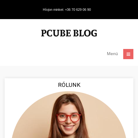
Hívjon minket: +36 70 629 06 90
Menü
RÓLUNK