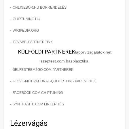
-
ONLINEBOR.HU BORRENDELÉS
-
CHIPTUNING.HU
-
WIKIPEDIA.ORG
-
TOVÁBBI PARTNEREINK
KÜLFÖLDI PARTNEREK
laborvizsgalatok.net
szeptest.com hasplasztika
-
SELFESTEEM2GO.COM PARTNEREK
-
I-LOVE-MOTIVATIONAL-QUOTES.ORG PARTNEREK
-
FACEBOOK.COM CHIPTUNING
-
SYNTHASITE.COM LINKÉPÍTÉS
Lézervágás