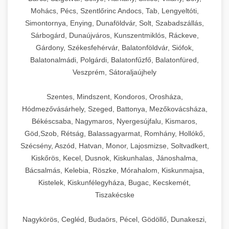
Mohács, Pécs, Szentlőrinc Andocs, Tab, Lengyeltóti,
Simontornya, Enying, Dunaföldvár, Solt, Szabadszállás,
Sárbogárd, Dunaújváros, Kunszentmiklós, Ráckeve,
Gárdony, Székesfehérvár, Balatonföldvár, Siófok,
Balatonalmádi, Polgárdi, Balatonfűzfő, Balatonfüred,
Veszprém, Sátoraljaújhely
Szentes, Mindszent, Kondoros, Orosháza,
Hódmezővásárhely, Szeged, Battonya, Mezőkovácsháza,
Békéscsaba, Nagymaros, Nyergesújfalu, Kismaros,
Göd,Szob, Rétság, Balassagyarmat, Romhány, Hollókő,
Szécsény, Aszód, Hatvan, Monor, Lajosmizse, Soltvadkert,
Kiskőrös, Kecel, Dusnok, Kiskunhalas, Jánoshalma,
Bácsalmás, Kelebia, Röszke, Mórahalom, Kiskunmajsa,
Kistelek, Kiskunfélegyháza, Bugac, Kecskemét,
Tiszakécske
Nagykörös, Cegléd, Budaörs, Pécel, Gödöllő, Dunakeszi,