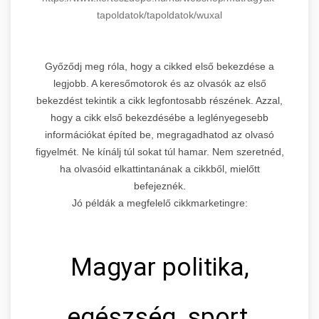
tapoldatok/
tapoldatok/wuxal
Győződj meg róla, hogy a cikked első bekezdése a
legjobb. A keresőmotorok és az olvasók az első
bekezdést tekintik a cikk legfontosabb részének. Azzal,
hogy a cikk első bekezdésébe a leglényegesebb
információkat építed be, megragadhatod az olvasó
figyelmét. Ne kínálj túl sokat túl hamar. Nem szeretnéd,
ha olvasóid elkattintanának a cikkből, mielőtt
befejeznék.
Jó példák a megfelelő cikkmarketingre:
Magyar politika,
egészség, sport,