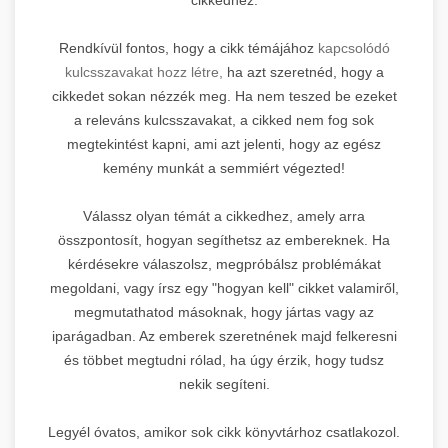
Rendkívül fontos, hogy a cikk témájához
kapcsolódó
kulcsszavakat hozz létre,
ha azt szeretnéd, hogy a
cikkedet sokan nézzék meg. Ha nem teszed be ezeket
a releváns kulcsszavakat, a cikked nem fog sok
megtekintést kapni, ami azt jelenti, hogy az egész
kemény munkát a semmiért végezted!
Válassz olyan témát a cikkedhez, amely arra
összpontosít, hogyan segíthetsz az embereknek. Ha
kérdésekre válaszolsz, megpróbálsz problémákat
megoldani, vagy írsz egy "hogyan kell" cikket valamiről,
megmutathatod másoknak, hogy jártas vagy az
iparágadban. Az emberek szeretnének majd felkeresni
és többet megtudni rólad, ha úgy érzik, hogy tudsz
nekik segíteni.
Legyél óvatos, amikor sok cikk könyvtárhoz csatlakozol.