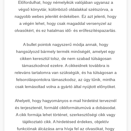
Előfordulhat, hogy némelyikük valójában ugyanaz a
végső könyvtár, különböző oldalakkal szétszórva, a
nagyobb webes jelenlét érdekében. Ez azt jelenti, hogy
a végén lehet, hogy csak magaddal versenyzel az
olvasókért, és ez hatalmas idő- és erőfeszítéspazarlás.
A bullet pointok nagyszerű módja annak, hogy
hangsúlyozd bármely termék minőségét, amelyet egy
cikken keresztül tolsz, de nem szabad túlságosan
támaszkodnod ezekre. A cikkeidnek továbbra is
releváns tartalomra van szükségük, és ha túlságosan a
felsoroláspontokra támaszkodsz, az úgy tűnik, mintha
csak lemásoltad volna a gyártó által nyújtott előnyöket.
Ahelyett, hogy hagyományos e-mail hirdetést terveznél
és terjesztenél, formáld cikkformátumúvá a dobásodat.
A cikk formája lehet történet, szerkesztőségi cikk vagy
tájékoztató cikk. A hirdetésed érdekes, objektív
funkciónak álcázása arra hívja fel az olvasókat, hogy