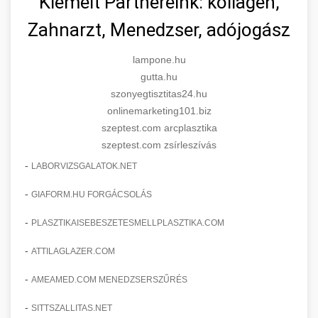
Kiemelt Partnereink: kollagén,
Zahnarzt, Menedzser, adójogász
lampone.hu
gutta.hu
szonyegtisztitas24.hu
onlinemarketing101.biz
szeptest.com arcplasztika
szeptest.com zsírleszívás
-
LABORVIZSGALATOK.NET
-
GIAFORM.HU FORGÁCSOLÁS
-
PLASZTIKAISEBESZETESMELLPLASZTIKA.COM
-
ATTILAGLAZER.COM
-
AMEAMED.COM MENEDZSERSZŰRÉS
-
SITTSZALLITAS.NET