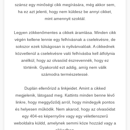
szánsz egy minőségi cikk megírására, még akkor sem,
ha ez azt jelenti, hogy nem küldesz be annyi cikket,
mint amennyit szoktál.
Legyen zökkenőmentes a cikkek áramlása. Minden cikk
végén kellene lennie egy felhívásnak a cselekvésre, de
sokszor ezek túlságosan is nyilvánvalóak. A cikkednek
közvetlenül a cselekvésre való felhívásba kell átfolynia
anélkül, hogy az olvasóid észrevennék, hogy ez
történik. Gyakorold ezt addig, amíg nem válik
számodra természetessé.
Duplán ellenőrizd a linkjeidet. Amint a cikked
megjelenik, látogasd meg. Kattints minden benne lévő
linkre, hogy meggyőződj arról, hogy mindegyik pontos
és helyesen működik. Nem akarod, hogy az olvasóidat
egy 404-es képernyőre vagy egy véletlenszerű
weboldalra küldd, amelynek semmi köze hozzád vagy a
cikkedhez.