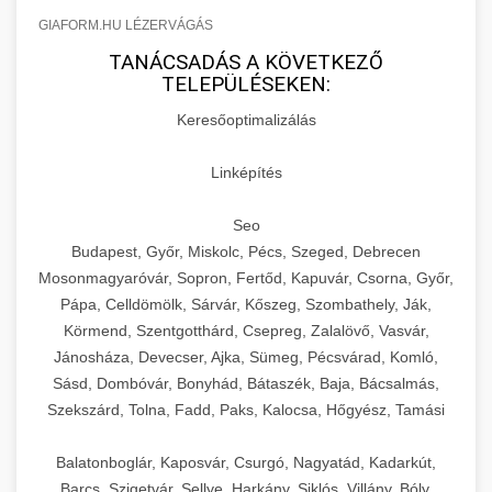
GIAFORM.HU LÉZERVÁGÁS
TANÁCSADÁS A KÖVETKEZŐ
TELEPÜLÉSEKEN:
Keresőoptimalizálás
Linképítés
Seo
Budapest, Győr, Miskolc, Pécs, Szeged, Debrecen
Mosonmagyaróvár, Sopron, Fertőd, Kapuvár, Csorna, Győr,
Pápa, Celldömölk, Sárvár, Kőszeg, Szombathely, Ják,
Körmend, Szentgotthárd, Csepreg, Zalalövő, Vasvár,
Jánosháza, Devecser, Ajka, Sümeg, Pécsvárad, Komló,
Sásd, Dombóvár, Bonyhád, Bátaszék, Baja, Bácsalmás,
Szekszárd, Tolna, Fadd, Paks, Kalocsa, Hőgyész, Tamási
Balatonboglár, Kaposvár, Csurgó, Nagyatád, Kadarkút,
Barcs, Szigetvár, Sellye, Harkány, Siklós, Villány, Bóly,