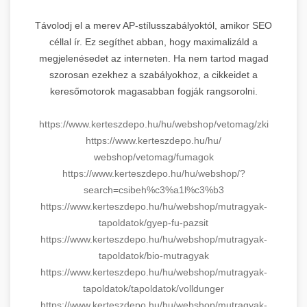
Távolodj el a merev AP-stílusszabályoktól, amikor SEO
céllal ír. Ez segíthet abban, hogy maximalizáld a
megjelenésedet az interneten. Ha nem tartod magad
szorosan ezekhez a szabályokhoz, a cikkeidet a
keresőmotorok magasabban fogják rangsorolni.
https://www.kerteszdepo.hu/hu/
webshop/vetomag/zki
https://www.kerteszdepo.hu/hu/
webshop/vetomag/fumagok
https://www.kerteszdepo.hu/hu/
webshop/?
search=csibeh%c3%a1l%
c3%b3
https://www.kerteszdepo.hu/hu/
webshop/mutragyak-
tapoldatok/
gyep-fu-pazsit
https://www.kerteszdepo.hu/hu/
webshop/mutragyak-
tapoldatok/
bio-mutragyak
https://www.kerteszdepo.hu/hu/
webshop/mutragyak-
tapoldatok/
tapoldatok/volldunger
https://www.kerteszdepo.hu/hu/
webshop/mutragyak-