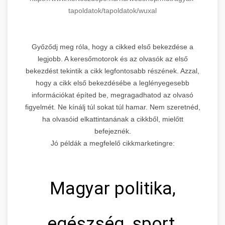
tapoldatok/
tapoldatok/wuxal
Győződj meg róla, hogy a cikked első bekezdése a
legjobb. A keresőmotorok és az olvasók az első
bekezdést tekintik a cikk legfontosabb részének. Azzal,
hogy a cikk első bekezdésébe a leglényegesebb
információkat építed be, megragadhatod az olvasó
figyelmét. Ne kínálj túl sokat túl hamar. Nem szeretnéd,
ha olvasóid elkattintanának a cikkből, mielőtt
befejeznék.
Jó példák a megfelelő cikkmarketingre:
Magyar politika,
egészség, sport,