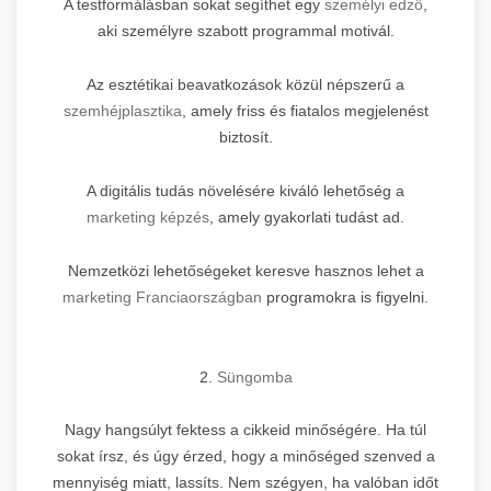
A testformálásban sokat segíthet egy
személyi edző
,
aki személyre szabott programmal motivál.
Az esztétikai beavatkozások közül népszerű a
szemhéjplasztika
, amely friss és fiatalos megjelenést
biztosít.
A digitális tudás növelésére kiváló lehetőség a
marketing képzés
, amely gyakorlati tudást ad.
Nemzetközi lehetőségeket keresve hasznos lehet a
marketing Franciaországban
programokra is figyelni.
2.
Süngomba
Nagy hangsúlyt fektess a cikkeid minőségére. Ha túl
sokat írsz, és úgy érzed, hogy a minőséged szenved a
mennyiség miatt, lassíts. Nem szégyen, ha valóban időt