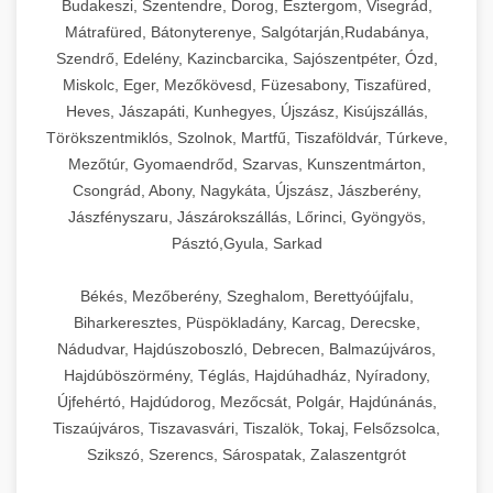
Budakeszi, Szentendre, Dorog, Esztergom, Visegrád,
Mátrafüred, Bátonyterenye, Salgótarján,Rudabánya,
Szendrő, Edelény, Kazincbarcika, Sajószentpéter, Ózd,
Miskolc, Eger, Mezőkövesd, Füzesabony, Tiszafüred,
Heves, Jászapáti, Kunhegyes, Újszász, Kisújszállás,
Törökszentmiklós, Szolnok, Martfű, Tiszaföldvár, Túrkeve,
Mezőtúr, Gyomaendrőd, Szarvas, Kunszentmárton,
Csongrád, Abony, Nagykáta, Újszász, Jászberény,
Jászfényszaru, Jászárokszállás, Lőrinci, Gyöngyös,
Pásztó,Gyula, Sarkad
Békés, Mezőberény, Szeghalom, Berettyóújfalu,
Biharkeresztes, Püspökladány, Karcag, Derecske,
Nádudvar, Hajdúszoboszló, Debrecen, Balmazújváros,
Hajdúböszörmény, Téglás, Hajdúhadház, Nyíradony,
Újfehértó, Hajdúdorog, Mezőcsát, Polgár, Hajdúnánás,
Tiszaújváros, Tiszavasvári, Tiszalök, Tokaj, Felsőzsolca,
Szikszó, Szerencs, Sárospatak, Zalaszentgrót