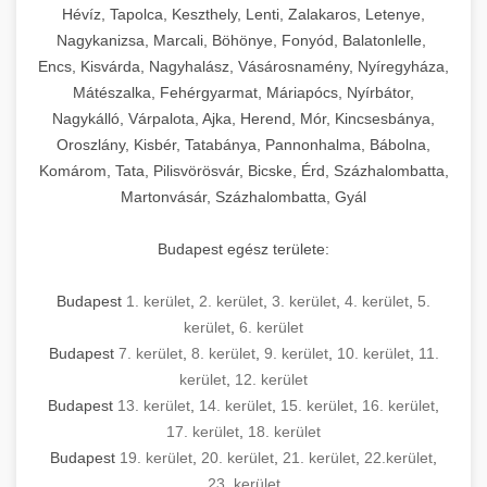
Hévíz, Tapolca, Keszthely, Lenti, Zalakaros, Letenye,
Nagykanizsa, Marcali, Böhönye, Fonyód, Balatonlelle,
Encs, Kisvárda, Nagyhalász, Vásárosnamény, Nyíregyháza,
Mátészalka, Fehérgyarmat, Máriapócs, Nyírbátor,
Nagykálló, Várpalota, Ajka, Herend, Mór, Kincsesbánya,
Oroszlány, Kisbér, Tatabánya, Pannonhalma, Bábolna,
Komárom, Tata, Pilisvörösvár, Bicske, Érd, Százhalombatta,
Martonvásár, Százhalombatta, Gyál
Budapest egész területe:
Budapest
1. kerület
,
2. kerület
,
3. kerület
,
4. kerület
,
5.
kerület
,
6. kerület
Budapest
7. kerület
,
8. kerület
,
9. kerület
,
10. kerület
,
11.
kerület
,
12. kerület
Budapest
13. kerület
,
14. kerület
,
15. kerület
,
16. kerület
,
17. kerület
,
18. kerület
Budapest
19. kerület
,
20. kerület
,
21. kerület
,
22.kerület
,
23. kerület