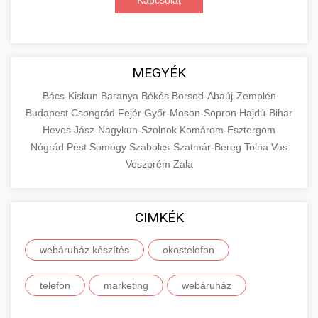
Kapcsolat
MEGYÉK
Bács-Kiskun
Baranya
Békés
Borsod-Abaúj-Zemplén
Budapest
Csongrád
Fejér
Győr-Moson-Sopron
Hajdú-Bihar
Heves
Jász-Nagykun-Szolnok
Komárom-Esztergom
Nógrád
Pest
Somogy
Szabolcs-Szatmár-Bereg
Tolna
Vas
Veszprém
Zala
CIMKÉK
webáruház készítés
okostelefon
telefon
marketing
webáruház