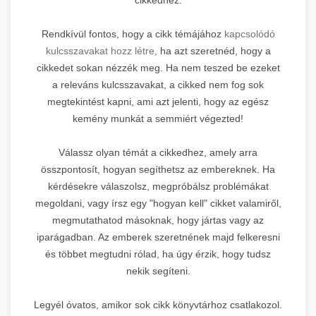
Rendkívül fontos, hogy a cikk témájához
kapcsolódó
kulcsszavakat hozz létre,
ha azt szeretnéd, hogy a
cikkedet sokan nézzék meg. Ha nem teszed be ezeket
a releváns kulcsszavakat, a cikked nem fog sok
megtekintést kapni, ami azt jelenti, hogy az egész
kemény munkát a semmiért végezted!
Válassz olyan témát a cikkedhez, amely arra
összpontosít, hogyan segíthetsz az embereknek. Ha
kérdésekre válaszolsz, megpróbálsz problémákat
megoldani, vagy írsz egy "hogyan kell" cikket valamiről,
megmutathatod másoknak, hogy jártas vagy az
iparágadban. Az emberek szeretnének majd felkeresni
és többet megtudni rólad, ha úgy érzik, hogy tudsz
nekik segíteni.
Legyél óvatos, amikor sok cikk könyvtárhoz csatlakozol.