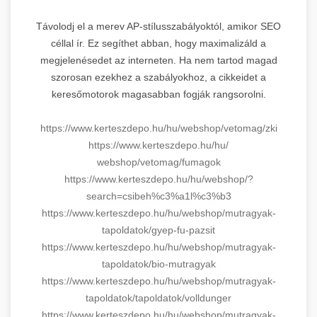
Távolodj el a merev AP-stílusszabályoktól, amikor SEO
céllal ír. Ez segíthet abban, hogy maximalizáld a
megjelenésedet az interneten. Ha nem tartod magad
szorosan ezekhez a szabályokhoz, a cikkeidet a
keresőmotorok magasabban fogják rangsorolni.
https://www.kerteszdepo.hu/hu/
webshop/vetomag/zki
https://www.kerteszdepo.hu/hu/
webshop/vetomag/fumagok
https://www.kerteszdepo.hu/hu/
webshop/?
search=csibeh%c3%a1l%
c3%b3
https://www.kerteszdepo.hu/hu/
webshop/mutragyak-
tapoldatok/
gyep-fu-pazsit
https://www.kerteszdepo.hu/hu/
webshop/mutragyak-
tapoldatok/
bio-mutragyak
https://www.kerteszdepo.hu/hu/
webshop/mutragyak-
tapoldatok/
tapoldatok/volldunger
https://www.kerteszdepo.hu/hu/
webshop/mutragyak-