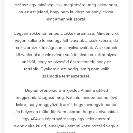
szánsz egy minőségi cikk megírására, még akkor sem,
ha ez azt jelenti, hogy nem küldesz be annyi cikket,
mint amennyit szoktál.
Legyen zökkenőmentes a cikkek áramlása. Minden cikk
végén kellene lennie egy felhívásnak a cselekvésre, de
sokszor ezek túlságosan is nyilvánvalóak. A cikkednek
közvetlenül a cselekvésre való felhívásba kell átfolynia
anélkül, hogy az olvasóid észrevennék, hogy ez
történik. Gyakorold ezt addig, amíg nem válik
számodra természetessé.
Duplán ellenőrizd a linkjeidet. Amint a cikked
megjelenik, látogasd meg. Kattints minden benne lévő
linkre, hogy meggyőződj arról, hogy mindegyik pontos
és helyesen működik. Nem akarod, hogy az olvasóidat
egy 404-es képernyőre vagy egy véletlenszerű
weboldalra küldd, amelynek semmi köze hozzád vagy a
cikkedhez.