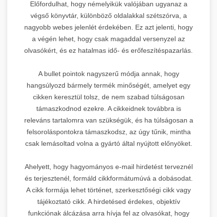
Előfordulhat, hogy némelyikük valójában ugyanaz a
végső könyvtár, különböző oldalakkal szétszórva, a
nagyobb webes jelenlét érdekében. Ez azt jelenti, hogy
a végén lehet, hogy csak magaddal versenyzel az
olvasókért, és ez hatalmas idő- és erőfeszítéspazarlás.
A bullet pointok nagyszerű módja annak, hogy
hangsúlyozd bármely termék minőségét, amelyet egy
cikken keresztül tolsz, de nem szabad túlságosan
támaszkodnod ezekre. A cikkeidnek továbbra is
releváns tartalomra van szükségük, és ha túlságosan a
felsoroláspontokra támaszkodsz, az úgy tűnik, mintha
csak lemásoltad volna a gyártó által nyújtott előnyöket.
Ahelyett, hogy hagyományos e-mail hirdetést terveznél
és terjesztenél, formáld cikkformátumúvá a dobásodat.
A cikk formája lehet történet, szerkesztőségi cikk vagy
tájékoztató cikk. A hirdetésed érdekes, objektív
funkciónak álcázása arra hívja fel az olvasókat, hogy