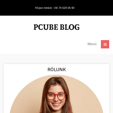
Hívjon minket: +36 70 629 06 90
Menü
RÓLUNK