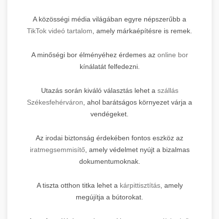
A közösségi média világában egyre népszerűbb a
TikTok videó tartalom
, amely márkaépítésre is remek.
A minőségi bor élményéhez érdemes az
online bor
kínálatát felfedezni.
Utazás során kiváló választás lehet a
szállás
Székesfehérváron
, ahol barátságos környezet várja a
vendégeket.
Az irodai biztonság érdekében fontos eszköz az
iratmegsemmisítő
, amely védelmet nyújt a bizalmas
dokumentumoknak.
A tiszta otthon titka lehet a
kárpittisztítás
, amely
megújítja a bútorokat.