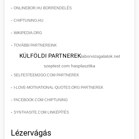
-
ONLINEBOR.HU BORRENDELÉS
-
CHIPTUNING.HU
-
WIKIPEDIA.ORG
-
TOVÁBBI PARTNEREINK
KÜLFÖLDI PARTNEREK
laborvizsgalatok.net
szeptest.com hasplasztika
-
SELFESTEEM2GO.COM PARTNEREK
-
I-LOVE-MOTIVATIONAL-QUOTES.ORG PARTNEREK
-
FACEBOOK.COM CHIPTUNING
-
SYNTHASITE.COM LINKÉPÍTÉS
Lézervágás