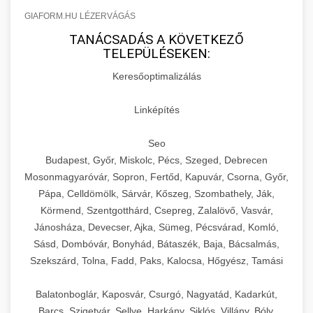
GIAFORM.HU LÉZERVÁGÁS
TANÁCSADÁS A KÖVETKEZŐ
TELEPÜLÉSEKEN:
Keresőoptimalizálás
Linképítés
Seo
Budapest, Győr, Miskolc, Pécs, Szeged, Debrecen
Mosonmagyaróvár, Sopron, Fertőd, Kapuvár, Csorna, Győr,
Pápa, Celldömölk, Sárvár, Kőszeg, Szombathely, Ják,
Körmend, Szentgotthárd, Csepreg, Zalalövő, Vasvár,
Jánosháza, Devecser, Ajka, Sümeg, Pécsvárad, Komló,
Sásd, Dombóvár, Bonyhád, Bátaszék, Baja, Bácsalmás,
Szekszárd, Tolna, Fadd, Paks, Kalocsa, Hőgyész, Tamási
Balatonboglár, Kaposvár, Csurgó, Nagyatád, Kadarkút,
Barcs, Szigetvár, Sellye, Harkány, Siklós, Villány, Bóly,