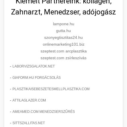
Kiemelt Partnereink: kollagén,
Zahnarzt, Menedzser, adójogász
lampone.hu
gutta.hu
szonyegtisztitas24.hu
onlinemarketing101.biz
szeptest.com arcplasztika
szeptest.com zsírleszívás
-
LABORVIZSGALATOK.NET
-
GIAFORM.HU FORGÁCSOLÁS
-
PLASZTIKAISEBESZETESMELLPLASZTIKA.COM
-
ATTILAGLAZER.COM
-
AMEAMED.COM MENEDZSERSZŰRÉS
-
SITTSZALLITAS.NET