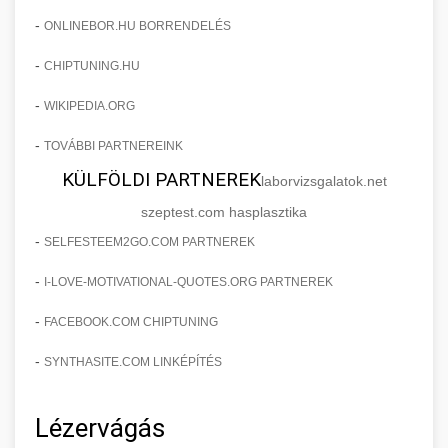
-
ONLINEBOR.HU BORRENDELÉS
-
CHIPTUNING.HU
-
WIKIPEDIA.ORG
-
TOVÁBBI PARTNEREINK
KÜLFÖLDI PARTNEREK
laborvizsgalatok.net
szeptest.com hasplasztika
-
SELFESTEEM2GO.COM PARTNEREK
-
I-LOVE-MOTIVATIONAL-QUOTES.ORG PARTNEREK
-
FACEBOOK.COM CHIPTUNING
-
SYNTHASITE.COM LINKÉPÍTÉS
Lézervágás