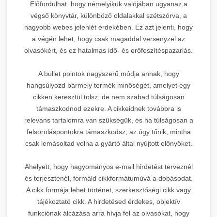
Előfordulhat, hogy némelyikük valójában ugyanaz a
végső könyvtár, különböző oldalakkal szétszórva, a
nagyobb webes jelenlét érdekében. Ez azt jelenti, hogy
a végén lehet, hogy csak magaddal versenyzel az
olvasókért, és ez hatalmas idő- és erőfeszítéspazarlás.
A bullet pointok nagyszerű módja annak, hogy
hangsúlyozd bármely termék minőségét, amelyet egy
cikken keresztül tolsz, de nem szabad túlságosan
támaszkodnod ezekre. A cikkeidnek továbbra is
releváns tartalomra van szükségük, és ha túlságosan a
felsoroláspontokra támaszkodsz, az úgy tűnik, mintha
csak lemásoltad volna a gyártó által nyújtott előnyöket.
Ahelyett, hogy hagyományos e-mail hirdetést terveznél
és terjesztenél, formáld cikkformátumúvá a dobásodat.
A cikk formája lehet történet, szerkesztőségi cikk vagy
tájékoztató cikk. A hirdetésed érdekes, objektív
funkciónak álcázása arra hívja fel az olvasókat, hogy