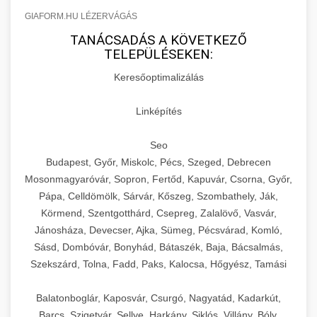
GIAFORM.HU LÉZERVÁGÁS
TANÁCSADÁS A KÖVETKEZŐ
TELEPÜLÉSEKEN:
Keresőoptimalizálás
Linképítés
Seo
Budapest, Győr, Miskolc, Pécs, Szeged, Debrecen
Mosonmagyaróvár, Sopron, Fertőd, Kapuvár, Csorna, Győr,
Pápa, Celldömölk, Sárvár, Kőszeg, Szombathely, Ják,
Körmend, Szentgotthárd, Csepreg, Zalalövő, Vasvár,
Jánosháza, Devecser, Ajka, Sümeg, Pécsvárad, Komló,
Sásd, Dombóvár, Bonyhád, Bátaszék, Baja, Bácsalmás,
Szekszárd, Tolna, Fadd, Paks, Kalocsa, Hőgyész, Tamási
Balatonboglár, Kaposvár, Csurgó, Nagyatád, Kadarkút,
Barcs, Szigetvár, Sellye, Harkány, Siklós, Villány, Bóly,