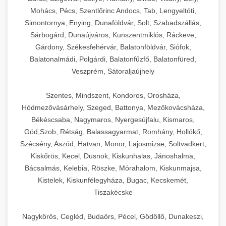
Mohács, Pécs, Szentlőrinc Andocs, Tab, Lengyeltóti,
Simontornya, Enying, Dunaföldvár, Solt, Szabadszállás,
Sárbogárd, Dunaújváros, Kunszentmiklós, Ráckeve,
Gárdony, Székesfehérvár, Balatonföldvár, Siófok,
Balatonalmádi, Polgárdi, Balatonfűzfő, Balatonfüred,
Veszprém, Sátoraljaújhely
Szentes, Mindszent, Kondoros, Orosháza,
Hódmezővásárhely, Szeged, Battonya, Mezőkovácsháza,
Békéscsaba, Nagymaros, Nyergesújfalu, Kismaros,
Göd,Szob, Rétság, Balassagyarmat, Romhány, Hollókő,
Szécsény, Aszód, Hatvan, Monor, Lajosmizse, Soltvadkert,
Kiskőrös, Kecel, Dusnok, Kiskunhalas, Jánoshalma,
Bácsalmás, Kelebia, Röszke, Mórahalom, Kiskunmajsa,
Kistelek, Kiskunfélegyháza, Bugac, Kecskemét,
Tiszakécske
Nagykörös, Cegléd, Budaörs, Pécel, Gödöllő, Dunakeszi,