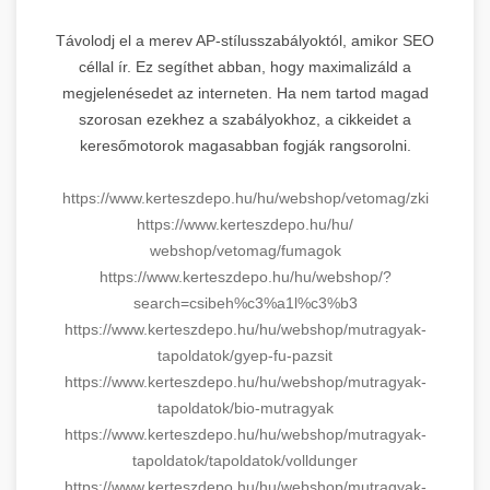
Távolodj el a merev AP-stílusszabályoktól, amikor SEO
céllal ír. Ez segíthet abban, hogy maximalizáld a
megjelenésedet az interneten. Ha nem tartod magad
szorosan ezekhez a szabályokhoz, a cikkeidet a
keresőmotorok magasabban fogják rangsorolni.
https://www.kerteszdepo.hu/hu/
webshop/vetomag/zki
https://www.kerteszdepo.hu/hu/
webshop/vetomag/fumagok
https://www.kerteszdepo.hu/hu/
webshop/?
search=csibeh%c3%a1l%
c3%b3
https://www.kerteszdepo.hu/hu/
webshop/mutragyak-
tapoldatok/
gyep-fu-pazsit
https://www.kerteszdepo.hu/hu/
webshop/mutragyak-
tapoldatok/
bio-mutragyak
https://www.kerteszdepo.hu/hu/
webshop/mutragyak-
tapoldatok/
tapoldatok/volldunger
https://www.kerteszdepo.hu/hu/
webshop/mutragyak-