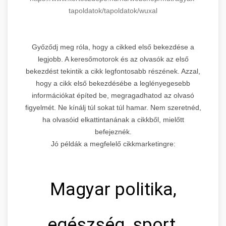
tapoldatok/
tapoldatok/wuxal
Győződj meg róla, hogy a cikked első bekezdése a
legjobb. A keresőmotorok és az olvasók az első
bekezdést tekintik a cikk legfontosabb részének. Azzal,
hogy a cikk első bekezdésébe a leglényegesebb
információkat építed be, megragadhatod az olvasó
figyelmét. Ne kínálj túl sokat túl hamar. Nem szeretnéd,
ha olvasóid elkattintanának a cikkből, mielőtt
befejeznék.
Jó példák a megfelelő cikkmarketingre:
Magyar politika,
egészség, sport,