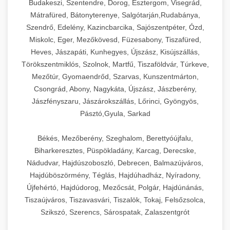
Budakeszi, Szentendre, Dorog, Esztergom, Visegrád,
Mátrafüred, Bátonyterenye, Salgótarján,Rudabánya,
Szendrő, Edelény, Kazincbarcika, Sajószentpéter, Ózd,
Miskolc, Eger, Mezőkövesd, Füzesabony, Tiszafüred,
Heves, Jászapáti, Kunhegyes, Újszász, Kisújszállás,
Törökszentmiklós, Szolnok, Martfű, Tiszaföldvár, Túrkeve,
Mezőtúr, Gyomaendrőd, Szarvas, Kunszentmárton,
Csongrád, Abony, Nagykáta, Újszász, Jászberény,
Jászfényszaru, Jászárokszállás, Lőrinci, Gyöngyös,
Pásztó,Gyula, Sarkad
Békés, Mezőberény, Szeghalom, Berettyóújfalu,
Biharkeresztes, Püspökladány, Karcag, Derecske,
Nádudvar, Hajdúszoboszló, Debrecen, Balmazújváros,
Hajdúböszörmény, Téglás, Hajdúhadház, Nyíradony,
Újfehértó, Hajdúdorog, Mezőcsát, Polgár, Hajdúnánás,
Tiszaújváros, Tiszavasvári, Tiszalök, Tokaj, Felsőzsolca,
Szikszó, Szerencs, Sárospatak, Zalaszentgrót