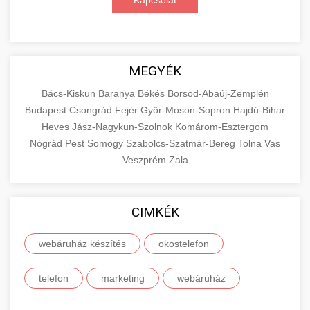
Kapcsolat
MEGYÉK
Bács-Kiskun
Baranya
Békés
Borsod-Abaúj-Zemplén
Budapest
Csongrád
Fejér
Győr-Moson-Sopron
Hajdú-Bihar
Heves
Jász-Nagykun-Szolnok
Komárom-Esztergom
Nógrád
Pest
Somogy
Szabolcs-Szatmár-Bereg
Tolna
Vas
Veszprém
Zala
CIMKÉK
webáruház készítés
okostelefon
telefon
marketing
webáruház