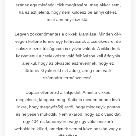
szánsz egy minőségi cikk megírására, még akkor sem,
ha ez azt jelenti, hogy nem küldesz be annyi cikket,
mint amennyit szoktál.
Legyen zökkenőmentes a cikkek áramlása. Minden cikk
végén kellene lennie egy felhívásnak a cselekvésre, de
sokszor ezek túlságosan is nyilvánvalóak. A cikkednek
közvetlenül a cselekvésre való felhívásba kell átfolynia
anélkül, hogy az olvasóid észrevennék, hogy ez
történik. Gyakorold ezt addig, amíg nem válik
számodra természetessé.
Duplán ellenőrizd a linkjeidet. Amint a cikked
megjelenik, látogasd meg. Kattints minden benne lévő
linkre, hogy meggyőződj arról, hogy mindegyik pontos
és helyesen működik. Nem akarod, hogy az olvasóidat
egy 404-es képernyőre vagy egy véletlenszerű
weboldalra küldd, amelynek semmi köze hozzád vagy a
cikkedhez.