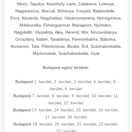
Hévíz, Tapolca, Keszthely, Lenti, Zalakaros, Letenye,
Nagykanizsa, Marcali, Böhönye, Fonyód, Balatonlelle,
Encs, Kisvárda, Nagyhalász, Vásárosnamény, Nyíregyháza,
Mátészalka, Fehérgyarmat, Máriapócs, Nyírbátor,
Nagykálló, Várpalota, Ajka, Herend, Mór, Kincsesbánya,
Oroszlány, Kisbér, Tatabánya, Pannonhalma, Bábolna,
Komárom, Tata, Pilisvörösvár, Bicske, Érd, Százhalombatta,
Martonvásár, Százhalombatta, Gyál
Budapest egész területe:
Budapest
1. kerület
,
2. kerület
,
3. kerület
,
4. kerület
,
5.
kerület
,
6. kerület
Budapest
7. kerület
,
8. kerület
,
9. kerület
,
10. kerület
,
11.
kerület
,
12. kerület
Budapest
13. kerület
,
14. kerület
,
15. kerület
,
16. kerület
,
17. kerület
,
18. kerület
Budapest
19. kerület
,
20. kerület
,
21. kerület
,
22.kerület
,
23. kerület