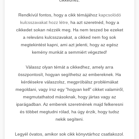
Rendkívül fontos, hogy a cikk témájához
kapcsolódó
kulcsszavakat hozz létre,
ha azt szeretnéd, hogy a
cikkedet sokan nézzék meg. Ha nem teszed be ezeket
a releváns kulcsszavakat, a cikked nem fog sok
megtekintést kapni, ami azt jelenti, hogy az egész
kemény munkát a semmiért végezted!
Válassz olyan témát a cikkedhez, amely arra
összpontosít, hogyan segíthetsz az embereknek. Ha
kérdésekre válaszolsz, megpróbálsz problémákat
megoldani, vagy írsz egy "hogyan kell" cikket valamiről,
megmutathatod másoknak, hogy jártas vagy az
iparágadban. Az emberek szeretnének majd felkeresni
és többet megtudni rólad, ha úgy érzik, hogy tudsz
nekik segíteni.
Legyél óvatos, amikor sok cikk könyvtárhoz csatlakozol.