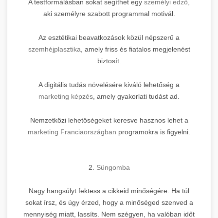
A testformálásban sokat segíthet egy
személyi edző
,
aki személyre szabott programmal motivál.
Az esztétikai beavatkozások közül népszerű a
szemhéjplasztika
, amely friss és fiatalos megjelenést
biztosít.
A digitális tudás növelésére kiváló lehetőség a
marketing képzés
, amely gyakorlati tudást ad.
Nemzetközi lehetőségeket keresve hasznos lehet a
marketing Franciaországban
programokra is figyelni.
2.
Süngomba
Nagy hangsúlyt fektess a cikkeid minőségére. Ha túl
sokat írsz, és úgy érzed, hogy a minőséged szenved a
mennyiség miatt, lassíts. Nem szégyen, ha valóban időt