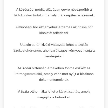
A közösségi média világában egyre népszerűbb a
TikTok videó tartalom
, amely márkaépítésre is remek.
A minőségi bor élményéhez érdemes az
online bor
kínálatát felfedezni.
Utazás során kiváló választás lehet a
szállás
Székesfehérváron
, ahol barátságos környezet várja a
vendégeket.
Az irodai biztonság érdekében fontos eszköz az
iratmegsemmisítő
, amely védelmet nyújt a bizalmas
dokumentumoknak.
A tiszta otthon titka lehet a
kárpittisztítás
, amely
megújítja a bútorokat.