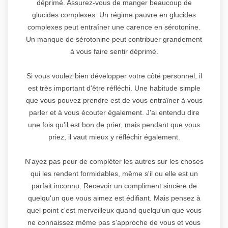
déprimé. Assurez-vous de manger beaucoup de
glucides complexes. Un régime pauvre en glucides
complexes peut entraîner une carence en sérotonine.
Un manque de sérotonine peut contribuer grandement
à vous faire sentir déprimé.
Si vous voulez bien développer votre côté personnel, il
est très important d'être réfléchi. Une habitude simple
que vous pouvez prendre est de vous entraîner à vous
parler et à vous écouter également. J'ai entendu dire
une fois qu'il est bon de prier, mais pendant que vous
priez, il vaut mieux y réfléchir également.
N'ayez pas peur de compléter les autres sur les choses
qui les rendent formidables, même s'il ou elle est un
parfait inconnu. Recevoir un compliment sincère de
quelqu'un que vous aimez est édifiant. Mais pensez à
quel point c'est merveilleux quand quelqu'un que vous
ne connaissez même pas s'approche de vous et vous