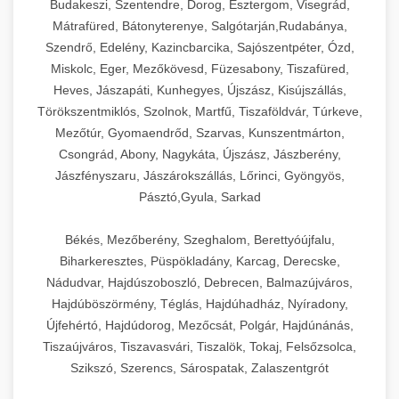
Budakeszi, Szentendre, Dorog, Esztergom, Visegrád,
Mátrafüred, Bátonyterenye, Salgótarján,Rudabánya,
Szendrő, Edelény, Kazincbarcika, Sajószentpéter, Ózd,
Miskolc, Eger, Mezőkövesd, Füzesabony, Tiszafüred,
Heves, Jászapáti, Kunhegyes, Újszász, Kisújszállás,
Törökszentmiklós, Szolnok, Martfű, Tiszaföldvár, Túrkeve,
Mezőtúr, Gyomaendrőd, Szarvas, Kunszentmárton,
Csongrád, Abony, Nagykáta, Újszász, Jászberény,
Jászfényszaru, Jászárokszállás, Lőrinci, Gyöngyös,
Pásztó,Gyula, Sarkad
Békés, Mezőberény, Szeghalom, Berettyóújfalu,
Biharkeresztes, Püspökladány, Karcag, Derecske,
Nádudvar, Hajdúszoboszló, Debrecen, Balmazújváros,
Hajdúböszörmény, Téglás, Hajdúhadház, Nyíradony,
Újfehértó, Hajdúdorog, Mezőcsát, Polgár, Hajdúnánás,
Tiszaújváros, Tiszavasvári, Tiszalök, Tokaj, Felsőzsolca,
Szikszó, Szerencs, Sárospatak, Zalaszentgrót