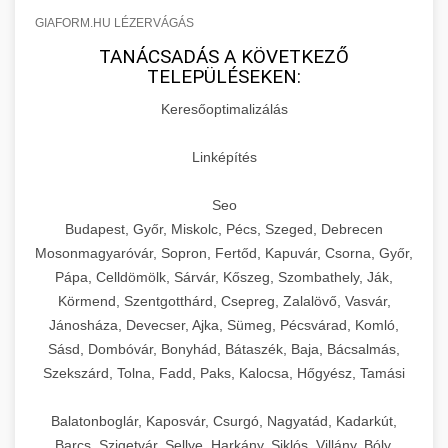
GIAFORM.HU LÉZERVÁGÁS
TANÁCSADÁS A KÖVETKEZŐ
TELEPÜLÉSEKEN:
Keresőoptimalizálás
Linképítés
Seo
Budapest, Győr, Miskolc, Pécs, Szeged, Debrecen
Mosonmagyaróvár, Sopron, Fertőd, Kapuvár, Csorna, Győr,
Pápa, Celldömölk, Sárvár, Kőszeg, Szombathely, Ják,
Körmend, Szentgotthárd, Csepreg, Zalalövő, Vasvár,
Jánosháza, Devecser, Ajka, Sümeg, Pécsvárad, Komló,
Sásd, Dombóvár, Bonyhád, Bátaszék, Baja, Bácsalmás,
Szekszárd, Tolna, Fadd, Paks, Kalocsa, Hőgyész, Tamási
Balatonboglár, Kaposvár, Csurgó, Nagyatád, Kadarkút,
Barcs, Szigetvár, Sellye, Harkány, Siklós, Villány, Bóly,