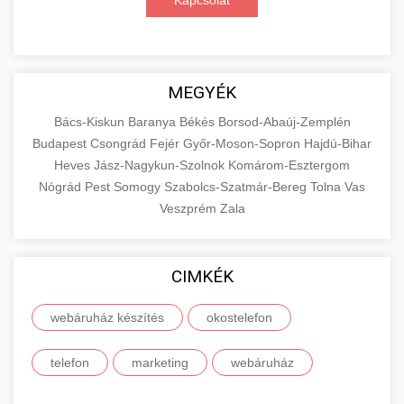
Kapcsolat
MEGYÉK
Bács-Kiskun
Baranya
Békés
Borsod-Abaúj-Zemplén
Budapest
Csongrád
Fejér
Győr-Moson-Sopron
Hajdú-Bihar
Heves
Jász-Nagykun-Szolnok
Komárom-Esztergom
Nógrád
Pest
Somogy
Szabolcs-Szatmár-Bereg
Tolna
Vas
Veszprém
Zala
CIMKÉK
webáruház készítés
okostelefon
telefon
marketing
webáruház