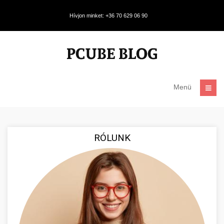
Hívjon minket: +36 70 629 06 90
Menü
RÓLUNK