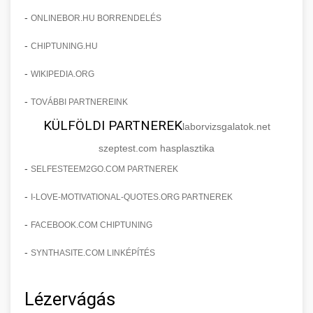
-
ONLINEBOR.HU BORRENDELÉS
-
CHIPTUNING.HU
-
WIKIPEDIA.ORG
-
TOVÁBBI PARTNEREINK
KÜLFÖLDI PARTNEREK
laborvizsgalatok.net
szeptest.com hasplasztika
-
SELFESTEEM2GO.COM PARTNEREK
-
I-LOVE-MOTIVATIONAL-QUOTES.ORG PARTNEREK
-
FACEBOOK.COM CHIPTUNING
-
SYNTHASITE.COM LINKÉPÍTÉS
Lézervágás