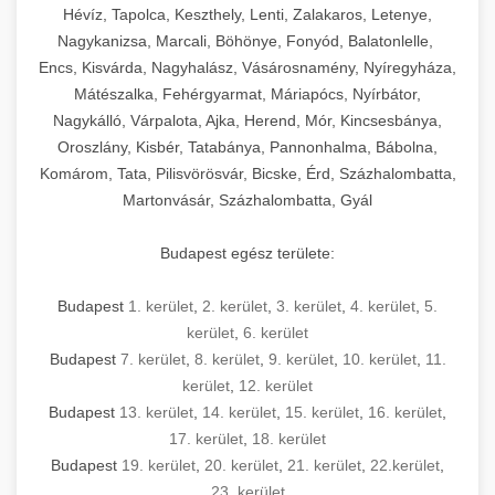
Hévíz, Tapolca, Keszthely, Lenti, Zalakaros, Letenye,
Nagykanizsa, Marcali, Böhönye, Fonyód, Balatonlelle,
Encs, Kisvárda, Nagyhalász, Vásárosnamény, Nyíregyháza,
Mátészalka, Fehérgyarmat, Máriapócs, Nyírbátor,
Nagykálló, Várpalota, Ajka, Herend, Mór, Kincsesbánya,
Oroszlány, Kisbér, Tatabánya, Pannonhalma, Bábolna,
Komárom, Tata, Pilisvörösvár, Bicske, Érd, Százhalombatta,
Martonvásár, Százhalombatta, Gyál
Budapest egész területe:
Budapest
1. kerület
,
2. kerület
,
3. kerület
,
4. kerület
,
5.
kerület
,
6. kerület
Budapest
7. kerület
,
8. kerület
,
9. kerület
,
10. kerület
,
11.
kerület
,
12. kerület
Budapest
13. kerület
,
14. kerület
,
15. kerület
,
16. kerület
,
17. kerület
,
18. kerület
Budapest
19. kerület
,
20. kerület
,
21. kerület
,
22.kerület
,
23. kerület