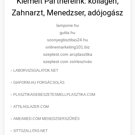
Kiemelt Partnereink: kollagén,
Zahnarzt, Menedzser, adójogász
lampone.hu
gutta.hu
szonyegtisztitas24.hu
onlinemarketing101.biz
szeptest.com arcplasztika
szeptest.com zsírleszívás
-
LABORVIZSGALATOK.NET
-
GIAFORM.HU FORGÁCSOLÁS
-
PLASZTIKAISEBESZETESMELLPLASZTIKA.COM
-
ATTILAGLAZER.COM
-
AMEAMED.COM MENEDZSERSZŰRÉS
-
SITTSZALLITAS.NET