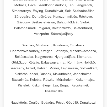
Mohács, Pécs, Szentlőrinc Andocs, Tab, Lengyeltóti,
Simontornya, Enying, Dunaföldvár, Solt, Szabadszállás,
Sárbogárd, Dunaújváros, Kunszentmiklós, Ráckeve,
Gárdony, Székesfehérvár, Balatonföldvár, Siófok,
Balatonalmádi, Polgárdi, Balatonfűzfő, Balatonfüred,
Veszprém, Sátoraljaújhely
Szentes, Mindszent, Kondoros, Orosháza,
Hódmezővásárhely, Szeged, Battonya, Mezőkovácsháza,
Békéscsaba, Nagymaros, Nyergesújfalu, Kismaros,
Göd,Szob, Rétság, Balassagyarmat, Romhány, Hollókő,
Szécsény, Aszód, Hatvan, Monor, Lajosmizse, Soltvadkert,
Kiskőrös, Kecel, Dusnok, Kiskunhalas, Jánoshalma,
Bácsalmás, Kelebia, Röszke, Mórahalom, Kiskunmajsa,
Kistelek, Kiskunfélegyháza, Bugac, Kecskemét,
Tiszakécske
Nagykörös, Cegléd, Budaörs, Pécel, Gödöllő, Dunakeszi,