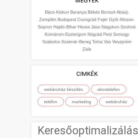
MEGYÉK
Bács-Kiskun
Baranya
Békés
Borsod-Abaúj-
Zemplén
Budapest
Csongrád
Fejér
Győr-Moson-
Sopron
Hajdú-Bihar
Heves
Jász-Nagykun-Szolnok
Komárom-Esztergom
Nógrád
Pest
Somogy
Szabolcs-Szatmár-Bereg
Tolna
Vas
Veszprém
Zala
CIMKÉK
webáruház készítés
okostelefon
telefon
marketing
webáruház
Keresőoptimalizálás