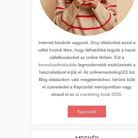
Internet búvárok vagyunk.
Blog
oldalunkat azzal a
céllal hoztuk létre, hogy láthatóbbá tegyük a hazai
vállalkozásokat az online térben. Ezt a
keresőoptimalizálás
legmodernebb eszközeinek a
használatával érjük el. Az onlinemarketing101.biz
Blog oldalunkon való megjelenéshez, kérünk küld
el üzenetedet a Kapcsolat menüpontban vagy
olvasd el az
ai marketing book 2026
.
Kapcsolat