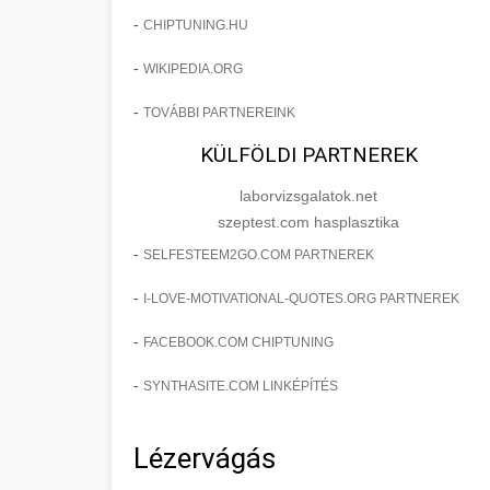
-
CHIPTUNING.HU
-
WIKIPEDIA.ORG
-
TOVÁBBI PARTNEREINK
KÜLFÖLDI PARTNEREK
laborvizsgalatok.net
szeptest.com hasplasztika
-
SELFESTEEM2GO.COM PARTNEREK
-
I-LOVE-MOTIVATIONAL-QUOTES.ORG PARTNEREK
-
FACEBOOK.COM CHIPTUNING
-
SYNTHASITE.COM LINKÉPÍTÉS
Lézervágás