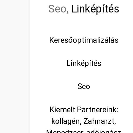
Seo,
Linképítés
Keresőoptimalizálás
Linképítés
Seo
Kiemelt Partnereink:
kollagén, Zahnarzt,
Menedzser, adójogász