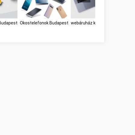
Budapest
Okostelefonok Budapest
webáruház készítés Budapest B