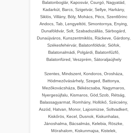
Balatonboglár, Kaposvár, Csurgó, Nagyatád,
Kadarkút, Barcs, Szigetvár, Sellye, Harkány,
Siklós, Villány, Bóly, Mohács, Pécs, Szentlőrinc
Andocs, Tab, Lengyeltóti, Simontornya, Enying,
Dunaföldvár, Solt, Szabadszállás, Sárbogárd,
Dunaújváros, Kunszentmiklós, Ráckeve, Gárdony,
Székesfehérvár, Balatonföldvár, Siófok,
Balatonalmádi, Polgárdi, Balatonfűzfő,
Balatonfüred, Veszprém, Sátoraljaújhely
Szentes, Mindszent, Kondoros, Orosháza,
Hódmezővásárhely, Szeged, Battonya,
Mezőkovácsháza, Békéscsaba, Nagymaros,
Nyergesújfalu, Kismaros, Göd,Szob, Rétság,
Balassagyarmat, Romhány, Hollókő, Szécsény,
Aszód, Hatvan, Monor, Lajosmizse, Soltvadkert,
Kiskőrös, Kecel, Dusnok, Kiskunhalas,
Jánoshalma, Bácsalmás, Kelebia, Röszke,
Mórahalom, Kiskunmajsa, Kistelek,