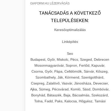
GIAFORM.HU LÉZERVÁGÁS
TANÁCSADÁS A KÖVETKEZŐ
TELEPÜLÉSEKEN:
Keresőoptimalizálás
Linképítés
Seo
Budapest, Győr, Miskolc, Pécs, Szeged, Debrecen
Mosonmagyaróvár, Sopron, Fertőd, Kapuvár,
Csorna, Győr, Pápa, Celldömölk, Sárvár, Kőszeg,
Szombathely, Ják, Körmend, Szentgotthárd,
Csepreg, Zalalövő, Vasvár, Jánosháza, Devecser,
Ajka, Sümeg, Pécsvárad, Komló, Sásd, Dombóvár,
Bonyhád, Bátaszék, Baja, Bácsalmás, Szekszárd,
Tolna, Fadd, Paks, Kalocsa, Hőgyész, Tamási