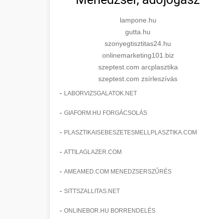
lampone.hu
gutta.hu
szonyegtisztitas24.hu
onlinemarketing101.biz
szeptest.com arcplasztika
szeptest.com zsírleszívás
-
LABORVIZSGALATOK.NET
-
GIAFORM.HU FORGÁCSOLÁS
-
PLASZTIKAISEBESZETESMELLPLASZTIKA.COM
-
ATTILAGLAZER.COM
-
AMEAMED.COM MENEDZSERSZŰRÉS
-
SITTSZALLITAS.NET
-
ONLINEBOR.HU BORRENDELÉS