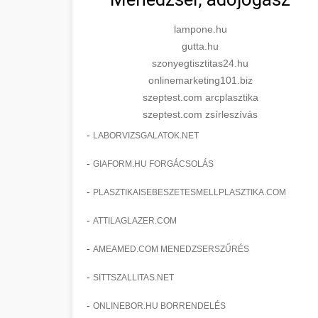
lampone.hu
gutta.hu
szonyegtisztitas24.hu
onlinemarketing101.biz
szeptest.com arcplasztika
szeptest.com zsírleszívás
-
LABORVIZSGALATOK.NET
-
GIAFORM.HU FORGÁCSOLÁS
-
PLASZTIKAISEBESZETESMELLPLASZTIKA.COM
-
ATTILAGLAZER.COM
-
AMEAMED.COM MENEDZSERSZŰRÉS
-
SITTSZALLITAS.NET
-
ONLINEBOR.HU BORRENDELÉS