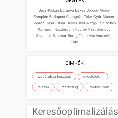
MEGYÉK
Bács-Kiskun
Baranya
Békés
Borsod-Abaúj-
Zemplén
Budapest
Csongrád
Fejér
Győr-Moson-
Sopron
Hajdú-Bihar
Heves
Jász-Nagykun-Szolnok
Komárom-Esztergom
Nógrád
Pest
Somogy
Szabolcs-Szatmár-Bereg
Tolna
Vas
Veszprém
Zala
CIMKÉK
webáruház készítés
okostelefon
telefon
marketing
webáruház
Keresőoptimalizálás