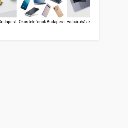
Budapest
Okostelefonok Budapest
webáruház készítés Budapest B