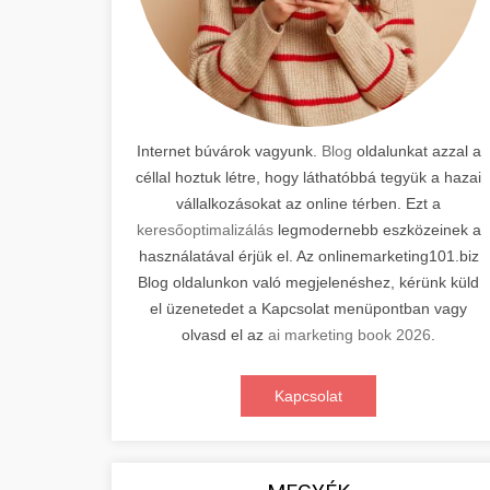
Internet búvárok vagyunk.
Blog
oldalunkat azzal a
céllal hoztuk létre, hogy láthatóbbá tegyük a hazai
vállalkozásokat az online térben. Ezt a
keresőoptimalizálás
legmodernebb eszközeinek a
használatával érjük el. Az onlinemarketing101.biz
Blog oldalunkon való megjelenéshez, kérünk küld
el üzenetedet a Kapcsolat menüpontban vagy
olvasd el az
ai marketing book 2026
.
Kapcsolat