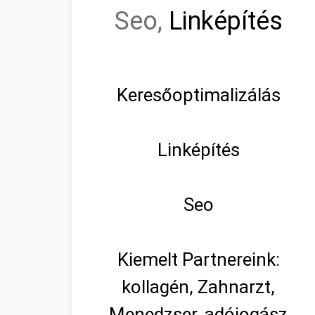
Seo,
Linképítés
Keresőoptimalizálás
Linképítés
Seo
Kiemelt Partnereink:
kollagén, Zahnarzt,
Menedzser, adójogász