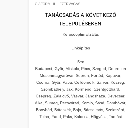
GIAFORM.HU LÉZERVÁGÁS
TANÁCSADÁS A KÖVETKEZŐ
TELEPÜLÉSEKEN:
Keresőoptimalizálás
Linképítés
Seo
Budapest, Győr, Miskolc, Pécs, Szeged, Debrecen
Mosonmagyaróvár, Sopron, Fertőd, Kapuvár,
Csorna, Győr, Pápa, Celldömölk, Sárvár, Kőszeg,
Szombathely, Ják, Körmend, Szentgotthárd,
Csepreg, Zalalövő, Vasvár, Jánosháza, Devecser,
Ajka, Sümeg, Pécsvárad, Komló, Sásd, Dombóvár,
Bonyhád, Bátaszék, Baja, Bácsalmás, Szekszárd,
Tolna, Fadd, Paks, Kalocsa, Hőgyész, Tamási