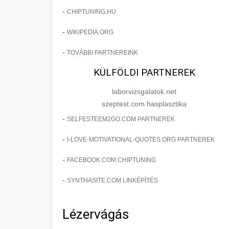
-
CHIPTUNING.HU
-
WIKIPEDIA.ORG
-
TOVÁBBI PARTNEREINK
KÜLFÖLDI PARTNEREK
laborvizsgalatok.net
szeptest.com hasplasztika
-
SELFESTEEM2GO.COM PARTNEREK
-
I-LOVE-MOTIVATIONAL-QUOTES.ORG PARTNEREK
-
FACEBOOK.COM CHIPTUNING
-
SYNTHASITE.COM LINKÉPÍTÉS
Lézervágás