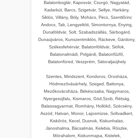
Balatonboglár, Kaposvár, Csurgó, Nagyatád,
Kadarkút, Barcs, Szigetvár, Sellye, Harkány,
Siklós, Villány, Bóly, Mohács, Pécs, Szentlőrinc
Andocs, Tab, Lengyeltóti, Simontornya, Enying,
Dunaföldvár, Solt, Szabadszállás, Sárbogárd,
Dunaújváros, Kunszentmiklós, Ráckeve, Gárdony,
Székesfehérvár, Balatonföldvár, Siófok,
Balatonalmádi, Polgárdi, Balatonfűzfő,
Balatonfüred, Veszprém, Sátoraljaújhely
Szentes, Mindszent, Kondoros, Orosháza,
Hódmezővásárhely, Szeged, Battonya,
Mezőkovácsháza, Békéscsaba, Nagymaros,
Nyergesújfalu, Kismaros, Göd,Szob, Rétság,
Balassagyarmat, Romhány, Hollókő, Szécsény,
Aszód, Hatvan, Monor, Lajosmizse, Soltvadkert,
Kiskőrös, Kecel, Dusnok, Kiskunhalas,
Jánoshalma, Bácsalmás, Kelebia, Röszke,
Mórahalom, Kiskunmajsa, Kistelek,