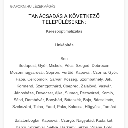
GIAFORM.HU LÉZERVÁGÁS
TANÁCSADÁS A KÖVETKEZŐ
TELEPÜLÉSEKEN:
Keresőoptimalizálás
Linképítés
Seo
Budapest, Győr, Miskolc, Pécs, Szeged, Debrecen
Mosonmagyaróvár, Sopron, Fertőd, Kapuvár, Csorna, Győr,
Pápa, Celldömölk, Sárvár, Kőszeg, Szombathely, Ják,
Körmend, Szentgotthárd, Csepreg, Zalalövő, Vasvár,
Jánosháza, Devecser, Ajka, Sümeg, Pécsvárad, Komló,
Sásd, Dombóvár, Bonyhád, Bátaszék, Baja, Bácsalmás,
Szekszárd, Tolna, Fadd, Paks, Kalocsa, Hőgyész, Tamási
Balatonboglár, Kaposvár, Csurgó, Nagyatád, Kadarkút,
Barcs, Szigetvár, Sellye, Harkány, Siklós, Villány, Bóly,