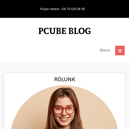
Hívjon minket: +36 70 629 06 90
Menü
RÓLUNK