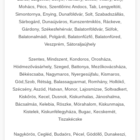
Mohács, Pécs, Szentlőrinc Andocs, Tab, Lengyeltóti,
Simontornya, Enying, Dunaföldvár, Solt, Szabadszállás,
Sárbogárd, Dunaújváros, Kunszentmiklós, Ráckeve,
Gárdony, Székesfehérvár, Balatonföldvár, Siófok,
Balatonalmádi, Polgárdi, Balatonfűzfő, Balatonfüred,
Veszprém, Sátoraljaújhely
Szentes, Mindszent, Kondoros, Orosháza,
Hódmezővásárhely, Szeged, Battonya, Mezőkovácsháza,
Békéscsaba, Nagymaros, Nyergesújfalu, Kismaros,
Göd,Szob, Rétság, Balassagyarmat, Romhány, Hollókő,
Szécsény, Aszód, Hatvan, Monor, Lajosmizse, Soltvadkert,
Kiskőrös, Kecel, Dusnok, Kiskunhalas, Jánoshalma,
Bácsalmás, Kelebia, Röszke, Mórahalom, Kiskunmajsa,
Kistelek, Kiskunfélegyháza, Bugac, Kecskemét,
Tiszakécske
Nagykörös, Cegléd, Budaörs, Pécel, Gödöllő, Dunakeszi,