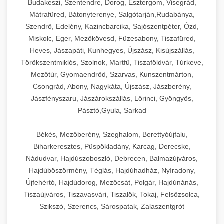
Budakeszi, Szentendre, Dorog, Esztergom, Visegrád,
Mátrafüred, Bátonyterenye, Salgótarján,Rudabánya,
Szendrő, Edelény, Kazincbarcika, Sajószentpéter, Ózd,
Miskolc, Eger, Mezőkövesd, Füzesabony, Tiszafüred,
Heves, Jászapáti, Kunhegyes, Újszász, Kisújszállás,
Törökszentmiklós, Szolnok, Martfű, Tiszaföldvár, Túrkeve,
Mezőtúr, Gyomaendrőd, Szarvas, Kunszentmárton,
Csongrád, Abony, Nagykáta, Újszász, Jászberény,
Jászfényszaru, Jászárokszállás, Lőrinci, Gyöngyös,
Pásztó,Gyula, Sarkad
Békés, Mezőberény, Szeghalom, Berettyóújfalu,
Biharkeresztes, Püspökladány, Karcag, Derecske,
Nádudvar, Hajdúszoboszló, Debrecen, Balmazújváros,
Hajdúböszörmény, Téglás, Hajdúhadház, Nyíradony,
Újfehértó, Hajdúdorog, Mezőcsát, Polgár, Hajdúnánás,
Tiszaújváros, Tiszavasvári, Tiszalök, Tokaj, Felsőzsolca,
Szikszó, Szerencs, Sárospatak, Zalaszentgrót