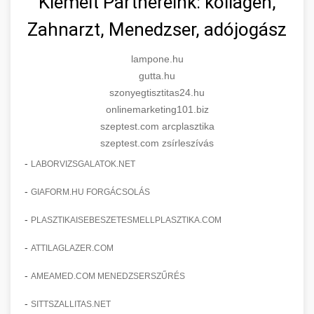
Kiemelt Partnereink: kollagén,
Zahnarzt, Menedzser, adójogász
lampone.hu
gutta.hu
szonyegtisztitas24.hu
onlinemarketing101.biz
szeptest.com arcplasztika
szeptest.com zsírleszívás
-
LABORVIZSGALATOK.NET
-
GIAFORM.HU FORGÁCSOLÁS
-
PLASZTIKAISEBESZETESMELLPLASZTIKA.COM
-
ATTILAGLAZER.COM
-
AMEAMED.COM MENEDZSERSZŰRÉS
-
SITTSZALLITAS.NET