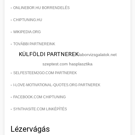
-
ONLINEBOR.HU BORRENDELÉS
-
CHIPTUNING.HU
-
WIKIPEDIA.ORG
-
TOVÁBBI PARTNEREINK
KÜLFÖLDI PARTNEREK
laborvizsgalatok.net
szeptest.com hasplasztika
-
SELFESTEEM2GO.COM PARTNEREK
-
I-LOVE-MOTIVATIONAL-QUOTES.ORG PARTNEREK
-
FACEBOOK.COM CHIPTUNING
-
SYNTHASITE.COM LINKÉPÍTÉS
Lézervágás