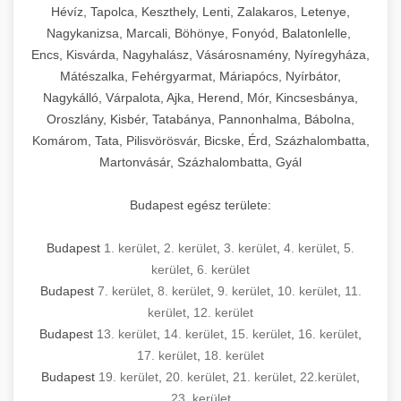
Hévíz, Tapolca, Keszthely, Lenti, Zalakaros, Letenye,
Nagykanizsa, Marcali, Böhönye, Fonyód, Balatonlelle,
Encs, Kisvárda, Nagyhalász, Vásárosnamény, Nyíregyháza,
Mátészalka, Fehérgyarmat, Máriapócs, Nyírbátor,
Nagykálló, Várpalota, Ajka, Herend, Mór, Kincsesbánya,
Oroszlány, Kisbér, Tatabánya, Pannonhalma, Bábolna,
Komárom, Tata, Pilisvörösvár, Bicske, Érd, Százhalombatta,
Martonvásár, Százhalombatta, Gyál
Budapest egész területe:
Budapest
1. kerület
,
2. kerület
,
3. kerület
,
4. kerület
,
5.
kerület
,
6. kerület
Budapest
7. kerület
,
8. kerület
,
9. kerület
,
10. kerület
,
11.
kerület
,
12. kerület
Budapest
13. kerület
,
14. kerület
,
15. kerület
,
16. kerület
,
17. kerület
,
18. kerület
Budapest
19. kerület
,
20. kerület
,
21. kerület
,
22.kerület
,
23. kerület