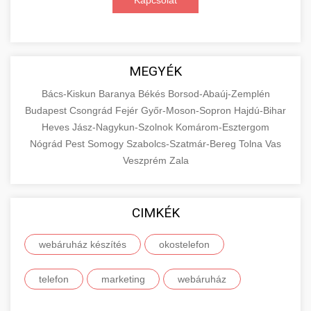
Kapcsolat
MEGYÉK
Bács-Kiskun
Baranya
Békés
Borsod-Abaúj-Zemplén
Budapest
Csongrád
Fejér
Győr-Moson-Sopron
Hajdú-Bihar
Heves
Jász-Nagykun-Szolnok
Komárom-Esztergom
Nógrád
Pest
Somogy
Szabolcs-Szatmár-Bereg
Tolna
Vas
Veszprém
Zala
CIMKÉK
webáruház készítés
okostelefon
telefon
marketing
webáruház