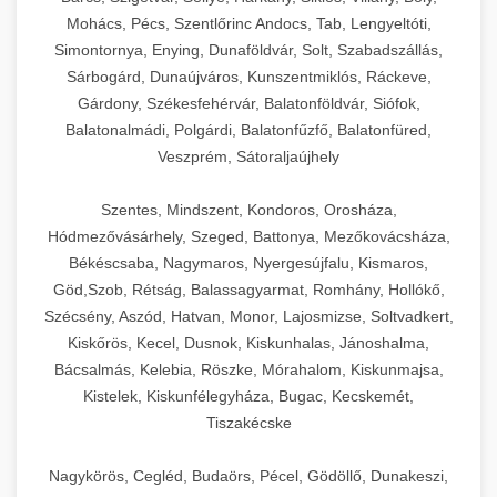
Mohács, Pécs, Szentlőrinc Andocs, Tab, Lengyeltóti,
Simontornya, Enying, Dunaföldvár, Solt, Szabadszállás,
Sárbogárd, Dunaújváros, Kunszentmiklós, Ráckeve,
Gárdony, Székesfehérvár, Balatonföldvár, Siófok,
Balatonalmádi, Polgárdi, Balatonfűzfő, Balatonfüred,
Veszprém, Sátoraljaújhely
Szentes, Mindszent, Kondoros, Orosháza,
Hódmezővásárhely, Szeged, Battonya, Mezőkovácsháza,
Békéscsaba, Nagymaros, Nyergesújfalu, Kismaros,
Göd,Szob, Rétság, Balassagyarmat, Romhány, Hollókő,
Szécsény, Aszód, Hatvan, Monor, Lajosmizse, Soltvadkert,
Kiskőrös, Kecel, Dusnok, Kiskunhalas, Jánoshalma,
Bácsalmás, Kelebia, Röszke, Mórahalom, Kiskunmajsa,
Kistelek, Kiskunfélegyháza, Bugac, Kecskemét,
Tiszakécske
Nagykörös, Cegléd, Budaörs, Pécel, Gödöllő, Dunakeszi,