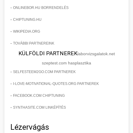
-
ONLINEBOR.HU BORRENDELÉS
-
CHIPTUNING.HU
-
WIKIPEDIA.ORG
-
TOVÁBBI PARTNEREINK
KÜLFÖLDI PARTNEREK
laborvizsgalatok.net
szeptest.com hasplasztika
-
SELFESTEEM2GO.COM PARTNEREK
-
I-LOVE-MOTIVATIONAL-QUOTES.ORG PARTNEREK
-
FACEBOOK.COM CHIPTUNING
-
SYNTHASITE.COM LINKÉPÍTÉS
Lézervágás