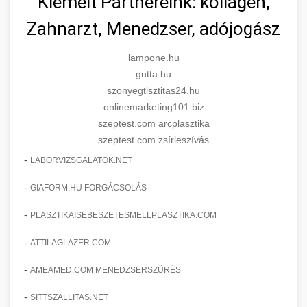
Kiemelt Partnereink: kollagén,
Zahnarzt, Menedzser, adójogász
lampone.hu
gutta.hu
szonyegtisztitas24.hu
onlinemarketing101.biz
szeptest.com arcplasztika
szeptest.com zsírleszívás
-
LABORVIZSGALATOK.NET
-
GIAFORM.HU FORGÁCSOLÁS
-
PLASZTIKAISEBESZETESMELLPLASZTIKA.COM
-
ATTILAGLAZER.COM
-
AMEAMED.COM MENEDZSERSZŰRÉS
-
SITTSZALLITAS.NET