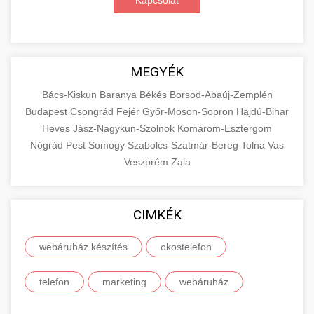
Kapcsolat
MEGYÉK
Bács-Kiskun
Baranya
Békés
Borsod-Abaúj-Zemplén
Budapest
Csongrád
Fejér
Győr-Moson-Sopron
Hajdú-Bihar
Heves
Jász-Nagykun-Szolnok
Komárom-Esztergom
Nógrád
Pest
Somogy
Szabolcs-Szatmár-Bereg
Tolna
Vas
Veszprém
Zala
CIMKÉK
webáruház készítés
okostelefon
telefon
marketing
webáruház