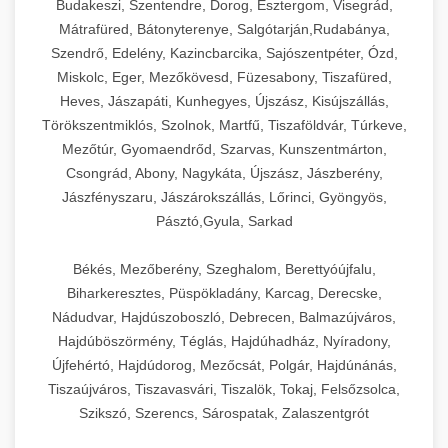
Budakeszi, Szentendre, Dorog, Esztergom, Visegrád,
Mátrafüred, Bátonyterenye, Salgótarján,Rudabánya,
Szendrő, Edelény, Kazincbarcika, Sajószentpéter, Ózd,
Miskolc, Eger, Mezőkövesd, Füzesabony, Tiszafüred,
Heves, Jászapáti, Kunhegyes, Újszász, Kisújszállás,
Törökszentmiklós, Szolnok, Martfű, Tiszaföldvár, Túrkeve,
Mezőtúr, Gyomaendrőd, Szarvas, Kunszentmárton,
Csongrád, Abony, Nagykáta, Újszász, Jászberény,
Jászfényszaru, Jászárokszállás, Lőrinci, Gyöngyös,
Pásztó,Gyula, Sarkad
Békés, Mezőberény, Szeghalom, Berettyóújfalu,
Biharkeresztes, Püspökladány, Karcag, Derecske,
Nádudvar, Hajdúszoboszló, Debrecen, Balmazújváros,
Hajdúböszörmény, Téglás, Hajdúhadház, Nyíradony,
Újfehértó, Hajdúdorog, Mezőcsát, Polgár, Hajdúnánás,
Tiszaújváros, Tiszavasvári, Tiszalök, Tokaj, Felsőzsolca,
Szikszó, Szerencs, Sárospatak, Zalaszentgrót