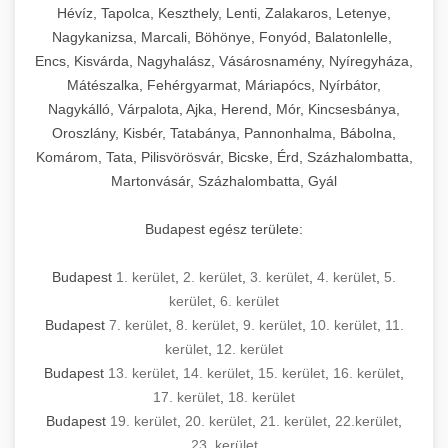
Hévíz, Tapolca, Keszthely, Lenti, Zalakaros, Letenye,
Nagykanizsa, Marcali, Böhönye, Fonyód, Balatonlelle,
Encs, Kisvárda, Nagyhalász, Vásárosnamény, Nyíregyháza,
Mátészalka, Fehérgyarmat, Máriapócs, Nyírbátor,
Nagykálló, Várpalota, Ajka, Herend, Mór, Kincsesbánya,
Oroszlány, Kisbér, Tatabánya, Pannonhalma, Bábolna,
Komárom, Tata, Pilisvörösvár, Bicske, Érd, Százhalombatta,
Martonvásár, Százhalombatta, Gyál
Budapest egész területe:
Budapest
1. kerület
,
2. kerület
,
3. kerület
,
4. kerület
,
5.
kerület
,
6. kerület
Budapest
7. kerület
,
8. kerület
,
9. kerület
,
10. kerület
,
11.
kerület
,
12. kerület
Budapest
13. kerület
,
14. kerület
,
15. kerület
,
16. kerület
,
17. kerület
,
18. kerület
Budapest
19. kerület
,
20. kerület
,
21. kerület
,
22.kerület
,
23. kerület