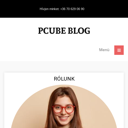
Hívjon minket: +36 70 629 06 90
Menü
RÓLUNK