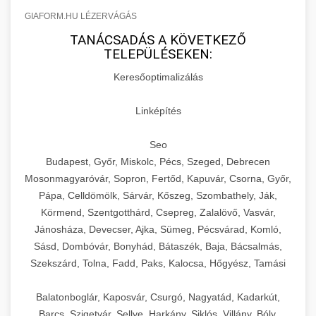
GIAFORM.HU LÉZERVÁGÁS
TANÁCSADÁS A KÖVETKEZŐ
TELEPÜLÉSEKEN:
Keresőoptimalizálás
Linképítés
Seo
Budapest, Győr, Miskolc, Pécs, Szeged, Debrecen
Mosonmagyaróvár, Sopron, Fertőd, Kapuvár, Csorna, Győr,
Pápa, Celldömölk, Sárvár, Kőszeg, Szombathely, Ják,
Körmend, Szentgotthárd, Csepreg, Zalalövő, Vasvár,
Jánosháza, Devecser, Ajka, Sümeg, Pécsvárad, Komló,
Sásd, Dombóvár, Bonyhád, Bátaszék, Baja, Bácsalmás,
Szekszárd, Tolna, Fadd, Paks, Kalocsa, Hőgyész, Tamási
Balatonboglár, Kaposvár, Csurgó, Nagyatád, Kadarkút,
Barcs, Szigetvár, Sellye, Harkány, Siklós, Villány, Bóly,