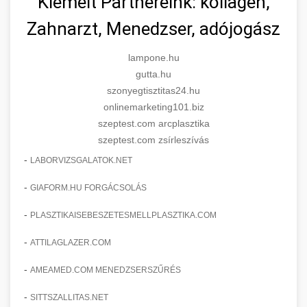
Kiemelt Partnereink: kollagén,
Zahnarzt, Menedzser, adójogász
lampone.hu
gutta.hu
szonyegtisztitas24.hu
onlinemarketing101.biz
szeptest.com arcplasztika
szeptest.com zsírleszívás
-
LABORVIZSGALATOK.NET
-
GIAFORM.HU FORGÁCSOLÁS
-
PLASZTIKAISEBESZETESMELLPLASZTIKA.COM
-
ATTILAGLAZER.COM
-
AMEAMED.COM MENEDZSERSZŰRÉS
-
SITTSZALLITAS.NET