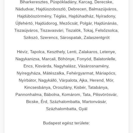
Biharkeresztes, Püspökladány, Karcag, Derecske,
Nádudvar, Hajdúszoboszló, Debrecen, Balmazújváros,
Hajdúböszörmény, Téglás, Hajdúhadház, Nyíradony,
Újfehértó, Hajdúdorog, Mezőcsát, Polgár, Hajdúnánás,
Tiszaújváros, Tiszavasvári, Tiszalök, Tokaj, Felsőzsolca,
Szikszó, Szerencs, Sárospatak, Zalaszentgrót
Hévíz, Tapolca, Keszthely, Lenti, Zalakaros, Letenye,
Nagykanizsa, Marcali, Böhönye, Fonyód, Balatonlelle,
Encs, Kisvárda, Nagyhalász, Vásárosnamény,
Nyíregyháza, Mátészalka, Fehérgyarmat, Máriapócs,
Nyírbátor, Nagykálló, Várpalota, Ajka, Herend, Mór,
Kincsesbánya, Oroszlány, Kisbér, Tatabánya,
Pannonhalma, Bábolna, Komárom, Tata, Pilisvörösvár,
Bicske, Érd, Százhalombatta, Martonvásár,
Százhalombatta, Gyál
Budapest egész területe: