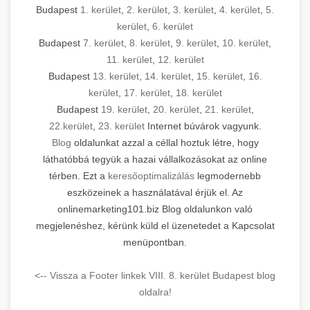
Budapest
1. kerület
,
2. kerület
,
3. kerület
,
4. kerület
,
5.
kerület
,
6. kerület
Budapest
7. kerület
,
8. kerület
,
9. kerület
,
10. kerület
,
11. kerület
,
12. kerület
Budapest
13. kerület
,
14. kerület
,
15. kerület
,
16.
kerület
,
17. kerület
,
18. kerület
Budapest
19. kerület
,
20. kerület
,
21. kerület
,
22.kerület
,
23. kerület
Internet búvárok vagyunk.
Blog
oldalunkat azzal a céllal hoztuk létre, hogy
láthatóbbá tegyük a hazai vállalkozásokat az online
térben. Ezt a
keresőoptimalizálás
legmodernebb
eszközeinek a használatával érjük el. Az
onlinemarketing101.biz Blog oldalunkon való
megjelenéshez, kérünk küld el üzenetedet a Kapcsolat
menüpontban.
<-- Vissza a Footer linkek VIII. 8. kerület Budapest blog
oldalra!