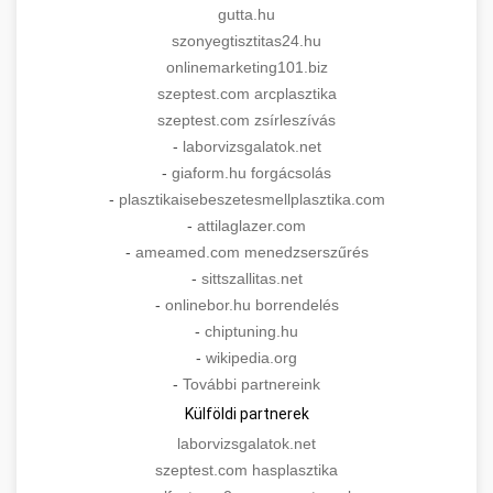
gutta.hu
szonyegtisztitas24.hu
onlinemarketing101.biz
szeptest.com arcplasztika
szeptest.com zsírleszívás
-
laborvizsgalatok.net
-
giaform.hu forgácsolás
-
plasztikaisebeszetesmellplasztika.com
-
attilaglazer.com
-
ameamed.com menedzserszűrés
-
sittszallitas.net
-
onlinebor.hu borrendelés
-
chiptuning.hu
-
wikipedia.org
-
További partnereink
Külföldi partnerek
laborvizsgalatok.net
szeptest.com hasplasztika