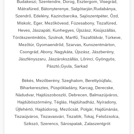
Budakeszi, Szentendre, Dorog, Esztergom, Visegrád,
Mátrafüred, Bátonyterenye, Salgótarján,Rudabánya,
Szendrő, Edelény, Kazincbarcika, Sajószentpéter, Ózd,
Miskolc, Eger, Mezőkövesd, Füzesabony, Tiszafüred,
Heves, Jászapáti, Kunhegyes, Újszász, Kisújszállás,
Törökszentmiklós, Szolnok, Martfű, Tiszaföldvár, Túrkeve,
Mezőtúr, Gyomaendrőd, Szarvas, Kunszentmárton,
Csongrád, Abony, Nagykáta, Újszász, Jászberény,
Jászfényszaru, Jászárokszállás, Lőrinci, Gyöngyös,
Pásztó,Gyula, Sarkad
Békés, Mezőberény, Szeghalom, Berettyóújfalu,
Biharkeresztes, Püspökladány, Karcag, Derecske,
Nádudvar, Hajdúszoboszló, Debrecen, Balmazújváros,
Hajdúböszörmény, Téglás, Hajdúhadház, Nyíradony,
Újfehértó, Hajdúdorog, Mezőcsát, Polgár, Hajdúnánás,
Tiszaújváros, Tiszavasvári, Tiszalök, Tokaj, Felsőzsolca,
Szikszó, Szerencs, Sárospatak, Zalaszentgrót