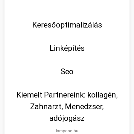
Keresőoptimalizálás
Linképítés
Seo
Kiemelt Partnereink: kollagén,
Zahnarzt, Menedzser,
adójogász
lampone.hu