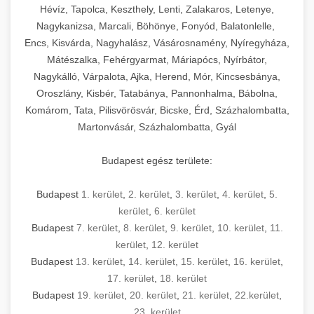
Hévíz, Tapolca, Keszthely, Lenti, Zalakaros, Letenye,
Nagykanizsa, Marcali, Böhönye, Fonyód, Balatonlelle,
Encs, Kisvárda, Nagyhalász, Vásárosnamény, Nyíregyháza,
Mátészalka, Fehérgyarmat, Máriapócs, Nyírbátor,
Nagykálló, Várpalota, Ajka, Herend, Mór, Kincsesbánya,
Oroszlány, Kisbér, Tatabánya, Pannonhalma, Bábolna,
Komárom, Tata, Pilisvörösvár, Bicske, Érd, Százhalombatta,
Martonvásár, Százhalombatta, Gyál
Budapest egész területe:
Budapest
1. kerület
,
2. kerület
,
3. kerület
,
4. kerület
,
5.
kerület
,
6. kerület
Budapest
7. kerület
,
8. kerület
,
9. kerület
,
10. kerület
,
11.
kerület
,
12. kerület
Budapest
13. kerület
,
14. kerület
,
15. kerület
,
16. kerület
,
17. kerület
,
18. kerület
Budapest
19. kerület
,
20. kerület
,
21. kerület
,
22.kerület
,
23. kerület