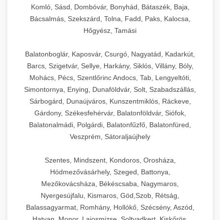
Komló, Sásd, Dombóvár, Bonyhád, Bátaszék, Baja,
Bácsalmás, Szekszárd, Tolna, Fadd, Paks, Kalocsa,
Hőgyész, Tamási
Balatonboglár, Kaposvár, Csurgó, Nagyatád, Kadarkút,
Barcs, Szigetvár, Sellye, Harkány, Siklós, Villány, Bóly,
Mohács, Pécs, Szentlőrinc Andocs, Tab, Lengyeltóti,
Simontornya, Enying, Dunaföldvár, Solt, Szabadszállás,
Sárbogárd, Dunaújváros, Kunszentmiklós, Ráckeve,
Gárdony, Székesfehérvár, Balatonföldvár, Siófok,
Balatonalmádi, Polgárdi, Balatonfűzfő, Balatonfüred,
Veszprém, Sátoraljaújhely
Szentes, Mindszent, Kondoros, Orosháza,
Hódmezővásárhely, Szeged, Battonya,
Mezőkovácsháza, Békéscsaba, Nagymaros,
Nyergesújfalu, Kismaros, Göd,Szob, Rétság,
Balassagyarmat, Romhány, Hollókő, Szécsény, Aszód,
Hatvan, Monor, Lajosmizse, Soltvadkert, Kiskőrös,