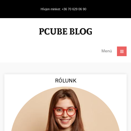
Hívjon minket: +36 70 629 06 90
Menü
RÓLUNK