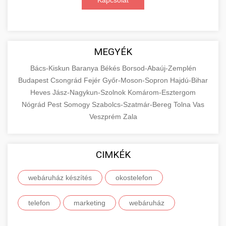
Kapcsolat
MEGYÉK
Bács-Kiskun
Baranya
Békés
Borsod-Abaúj-Zemplén
Budapest
Csongrád
Fejér
Győr-Moson-Sopron
Hajdú-Bihar
Heves
Jász-Nagykun-Szolnok
Komárom-Esztergom
Nógrád
Pest
Somogy
Szabolcs-Szatmár-Bereg
Tolna
Vas
Veszprém
Zala
CIMKÉK
webáruház készítés
okostelefon
telefon
marketing
webáruház