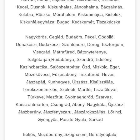
Kecel, Dusnok, Kiskunhalas, Jánoshalma, Bácsalmás,
Kelebia, Röszke, Mórahalom, Kiskunmajsa, Kistelek,
Kiskunfélegyháza, Bugac, Kecskemét, Tiszakécske
Nagykörös, Cegléd, Budaörs, Pécel, Gödöllő,
Dunakeszi, Budakeszi, Szentendre, Dorog, Esztergom,
Visegrád, Mátrafüred, Bátonyterenye,
Salgótarján,Rudabánya, Szendrő, Edelény,
Kazincbarcika, Sajószentpéter, Ózd, Miskolc, Eger,
Mezőkövesd, Füzesabony, Tiszafüred, Heves,
Jászapáti, Kunhegyes, Újszász, Kisújszállás,
Törökszentmiklós, Szolnok, Martfű, Tiszaföldvár,
Túrkeve, Mezőtúr, Gyomaendrőd, Szarvas,
Kunszentmárton, Csongrád, Abony, Nagykáta, Újszász,
Jászberény, Jászfényszaru, Jászárokszállás, Lőrinci,
Gyöngyös, Pásztó,Gyula, Sarkad
Békés, Mezőberény, Szeghalom, Berettyóújfalu,