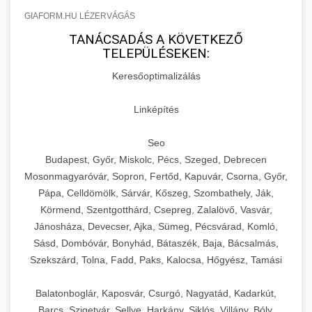
GIAFORM.HU LÉZERVÁGÁS
TANÁCSADÁS A KÖVETKEZŐ
TELEPÜLÉSEKEN:
Keresőoptimalizálás
Linképítés
Seo
Budapest, Győr, Miskolc, Pécs, Szeged, Debrecen
Mosonmagyaróvár, Sopron, Fertőd, Kapuvár, Csorna, Győr,
Pápa, Celldömölk, Sárvár, Kőszeg, Szombathely, Ják,
Körmend, Szentgotthárd, Csepreg, Zalalövő, Vasvár,
Jánosháza, Devecser, Ajka, Sümeg, Pécsvárad, Komló,
Sásd, Dombóvár, Bonyhád, Bátaszék, Baja, Bácsalmás,
Szekszárd, Tolna, Fadd, Paks, Kalocsa, Hőgyész, Tamási
Balatonboglár, Kaposvár, Csurgó, Nagyatád, Kadarkút,
Barcs, Szigetvár, Sellye, Harkány, Siklós, Villány, Bóly,