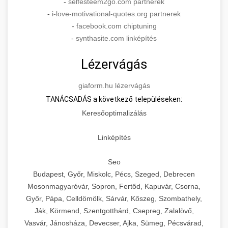
-
selfesteem2go.com partnerek
-
i-love-motivational-quotes.org partnerek
-
facebook.com chiptuning
-
synthasite.com linképítés
Lézervágás
giaform.hu lézervágás
TANÁCSADÁS a következő településeken:
Keresőoptimalizálás
Linképítés
Seo
Budapest, Győr, Miskolc, Pécs, Szeged, Debrecen
Mosonmagyaróvár, Sopron, Fertőd, Kapuvár, Csorna,
Győr, Pápa, Celldömölk, Sárvár, Kőszeg, Szombathely,
Ják, Körmend, Szentgotthárd, Csepreg, Zalalövő,
Vasvár, Jánosháza, Devecser, Ajka, Sümeg, Pécsvárad,