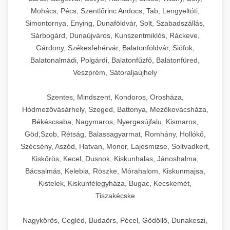
Mohács, Pécs, Szentlőrinc Andocs, Tab, Lengyeltóti,
Simontornya, Enying, Dunaföldvár, Solt, Szabadszállás,
Sárbogárd, Dunaújváros, Kunszentmiklós, Ráckeve,
Gárdony, Székesfehérvár, Balatonföldvár, Siófok,
Balatonalmádi, Polgárdi, Balatonfűzfő, Balatonfüred,
Veszprém, Sátoraljaújhely
Szentes, Mindszent, Kondoros, Orosháza,
Hódmezővásárhely, Szeged, Battonya, Mezőkovácsháza,
Békéscsaba, Nagymaros, Nyergesújfalu, Kismaros,
Göd,Szob, Rétság, Balassagyarmat, Romhány, Hollókő,
Szécsény, Aszód, Hatvan, Monor, Lajosmizse, Soltvadkert,
Kiskőrös, Kecel, Dusnok, Kiskunhalas, Jánoshalma,
Bácsalmás, Kelebia, Röszke, Mórahalom, Kiskunmajsa,
Kistelek, Kiskunfélegyháza, Bugac, Kecskemét,
Tiszakécske
Nagykörös, Cegléd, Budaörs, Pécel, Gödöllő, Dunakeszi,