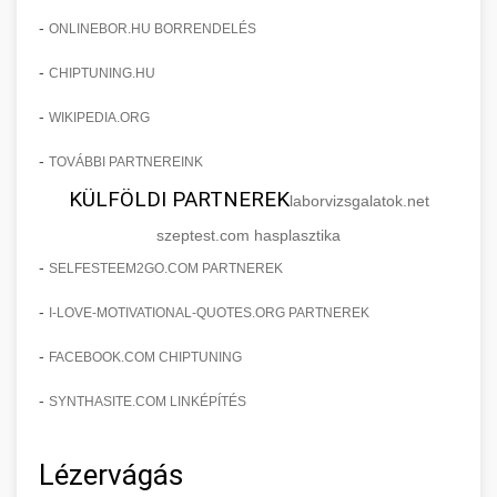
-
ONLINEBOR.HU BORRENDELÉS
-
CHIPTUNING.HU
-
WIKIPEDIA.ORG
-
TOVÁBBI PARTNEREINK
KÜLFÖLDI PARTNEREK
laborvizsgalatok.net
szeptest.com hasplasztika
-
SELFESTEEM2GO.COM PARTNEREK
-
I-LOVE-MOTIVATIONAL-QUOTES.ORG PARTNEREK
-
FACEBOOK.COM CHIPTUNING
-
SYNTHASITE.COM LINKÉPÍTÉS
Lézervágás