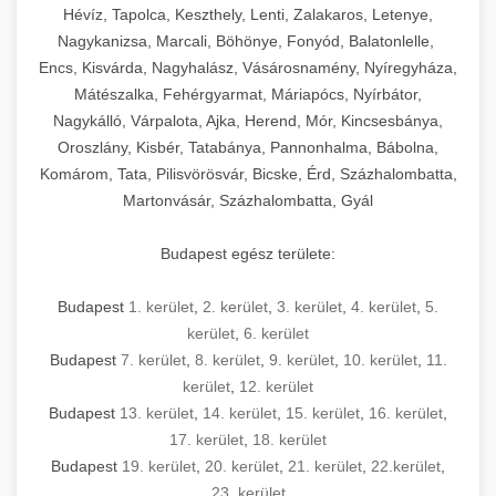
Hévíz, Tapolca, Keszthely, Lenti, Zalakaros, Letenye,
Nagykanizsa, Marcali, Böhönye, Fonyód, Balatonlelle,
Encs, Kisvárda, Nagyhalász, Vásárosnamény, Nyíregyháza,
Mátészalka, Fehérgyarmat, Máriapócs, Nyírbátor,
Nagykálló, Várpalota, Ajka, Herend, Mór, Kincsesbánya,
Oroszlány, Kisbér, Tatabánya, Pannonhalma, Bábolna,
Komárom, Tata, Pilisvörösvár, Bicske, Érd, Százhalombatta,
Martonvásár, Százhalombatta, Gyál
Budapest egész területe:
Budapest
1. kerület
,
2. kerület
,
3. kerület
,
4. kerület
,
5.
kerület
,
6. kerület
Budapest
7. kerület
,
8. kerület
,
9. kerület
,
10. kerület
,
11.
kerület
,
12. kerület
Budapest
13. kerület
,
14. kerület
,
15. kerület
,
16. kerület
,
17. kerület
,
18. kerület
Budapest
19. kerület
,
20. kerület
,
21. kerület
,
22.kerület
,
23. kerület