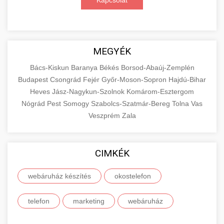
Kapcsolat
MEGYÉK
Bács-Kiskun
Baranya
Békés
Borsod-Abaúj-Zemplén
Budapest
Csongrád
Fejér
Győr-Moson-Sopron
Hajdú-Bihar
Heves
Jász-Nagykun-Szolnok
Komárom-Esztergom
Nógrád
Pest
Somogy
Szabolcs-Szatmár-Bereg
Tolna
Vas
Veszprém
Zala
CIMKÉK
webáruház készítés
okostelefon
telefon
marketing
webáruház