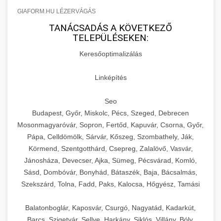
GIAFORM.HU LÉZERVÁGÁS
TANÁCSADÁS A KÖVETKEZŐ
TELEPÜLÉSEKEN:
Keresőoptimalizálás
Linképítés
Seo
Budapest, Győr, Miskolc, Pécs, Szeged, Debrecen
Mosonmagyaróvár, Sopron, Fertőd, Kapuvár, Csorna, Győr,
Pápa, Celldömölk, Sárvár, Kőszeg, Szombathely, Ják,
Körmend, Szentgotthárd, Csepreg, Zalalövő, Vasvár,
Jánosháza, Devecser, Ajka, Sümeg, Pécsvárad, Komló,
Sásd, Dombóvár, Bonyhád, Bátaszék, Baja, Bácsalmás,
Szekszárd, Tolna, Fadd, Paks, Kalocsa, Hőgyész, Tamási
Balatonboglár, Kaposvár, Csurgó, Nagyatád, Kadarkút,
Barcs, Szigetvár, Sellye, Harkány, Siklós, Villány, Bóly,