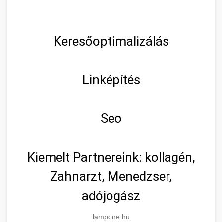
Keresőoptimalizálás
Linképítés
Seo
Kiemelt Partnereink: kollagén,
Zahnarzt, Menedzser,
adójogász
lampone.hu