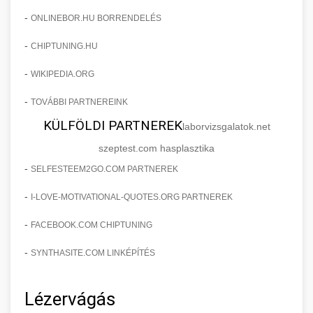
-
ONLINEBOR.HU BORRENDELÉS
-
CHIPTUNING.HU
-
WIKIPEDIA.ORG
-
TOVÁBBI PARTNEREINK
KÜLFÖLDI PARTNEREK
laborvizsgalatok.net
szeptest.com hasplasztika
-
SELFESTEEM2GO.COM PARTNEREK
-
I-LOVE-MOTIVATIONAL-QUOTES.ORG PARTNEREK
-
FACEBOOK.COM CHIPTUNING
-
SYNTHASITE.COM LINKÉPÍTÉS
Lézervágás