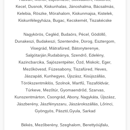
Kecel, Dusnok, Kiskunhalas, Jánoshalma, Bácsalmás,
Kelebia, Röszke, Mórahalom, Kiskunmajsa, Kistelek,
Kiskunfélegyháza, Bugac, Kecskemét, Tiszakécske
Nagykörös, Cegléd, Budaörs, Pécel, Gödöllő,
Dunakeszi, Budakeszi, Szentendre, Dorog, Esztergom,
Visegrád, Mátrafüred, Bátonyterenye,
Salgótarján,Rudabánya, Szendrő, Edelény,
Kazincbarcika, Sajószentpéter, Ózd, Miskolc, Eger,
Mezőkövesd, Füzesabony, Tiszafüred, Heves,
Jászapáti, Kunhegyes, Újszász, Kisújszállás,
Törökszentmiklós, Szolnok, Martfű, Tiszaföldvár,
Túrkeve, Mezőtúr, Gyomaendrőd, Szarvas,
Kunszentmárton, Csongrád, Abony, Nagykáta, Újszász,
Jászberény, Jászfényszaru, Jászárokszállás, Lőrinci,
Gyöngyös, Pásztó,Gyula, Sarkad
Békés, Mezőberény, Szeghalom, Berettyóújfalu,