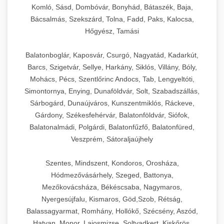
Komló, Sásd, Dombóvár, Bonyhád, Bátaszék, Baja,
Bácsalmás, Szekszárd, Tolna, Fadd, Paks, Kalocsa,
Hőgyész, Tamási
Balatonboglár, Kaposvár, Csurgó, Nagyatád, Kadarkút,
Barcs, Szigetvár, Sellye, Harkány, Siklós, Villány, Bóly,
Mohács, Pécs, Szentlőrinc Andocs, Tab, Lengyeltóti,
Simontornya, Enying, Dunaföldvár, Solt, Szabadszállás,
Sárbogárd, Dunaújváros, Kunszentmiklós, Ráckeve,
Gárdony, Székesfehérvár, Balatonföldvár, Siófok,
Balatonalmádi, Polgárdi, Balatonfűzfő, Balatonfüred,
Veszprém, Sátoraljaújhely
Szentes, Mindszent, Kondoros, Orosháza,
Hódmezővásárhely, Szeged, Battonya,
Mezőkovácsháza, Békéscsaba, Nagymaros,
Nyergesújfalu, Kismaros, Göd,Szob, Rétság,
Balassagyarmat, Romhány, Hollókő, Szécsény, Aszód,
Hatvan, Monor, Lajosmizse, Soltvadkert, Kiskőrös,