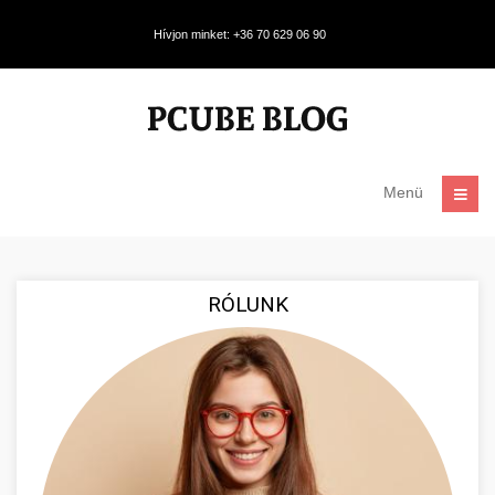
Hívjon minket: +36 70 629 06 90
Menü
RÓLUNK