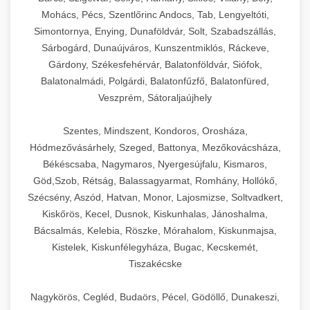
Mohács, Pécs, Szentlőrinc Andocs, Tab, Lengyeltóti,
Simontornya, Enying, Dunaföldvár, Solt, Szabadszállás,
Sárbogárd, Dunaújváros, Kunszentmiklós, Ráckeve,
Gárdony, Székesfehérvár, Balatonföldvár, Siófok,
Balatonalmádi, Polgárdi, Balatonfűzfő, Balatonfüred,
Veszprém, Sátoraljaújhely
Szentes, Mindszent, Kondoros, Orosháza,
Hódmezővásárhely, Szeged, Battonya, Mezőkovácsháza,
Békéscsaba, Nagymaros, Nyergesújfalu, Kismaros,
Göd,Szob, Rétság, Balassagyarmat, Romhány, Hollókő,
Szécsény, Aszód, Hatvan, Monor, Lajosmizse, Soltvadkert,
Kiskőrös, Kecel, Dusnok, Kiskunhalas, Jánoshalma,
Bácsalmás, Kelebia, Röszke, Mórahalom, Kiskunmajsa,
Kistelek, Kiskunfélegyháza, Bugac, Kecskemét,
Tiszakécske
Nagykörös, Cegléd, Budaörs, Pécel, Gödöllő, Dunakeszi,