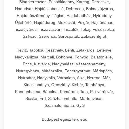
Biharkeresztes, Püspökladány, Karcag, Derecske,
Nádudvar, Hajdúszoboszló, Debrecen, Balmazújváros,
Hajdúböszörmény, Téglás, Hajdúhadház, Nyíradony,
Újfehértó, Hajdúdorog, Mezőcsát, Polgár, Hajdúnánás,
Tiszaújváros, Tiszavasvári, Tiszalök, Tokaj, Felsőzsolca,
Szikszó, Szerencs, Sárospatak, Zalaszentgrót
Hévíz, Tapolca, Keszthely, Lenti, Zalakaros, Letenye,
Nagykanizsa, Marcali, Böhönye, Fonyód, Balatonlelle,
Encs, Kisvárda, Nagyhalász, Vásárosnamény,
Nyíregyháza, Mátészalka, Fehérgyarmat, Máriapócs,
Nyírbátor, Nagykálló, Várpalota, Ajka, Herend, Mór,
Kincsesbánya, Oroszlány, Kisbér, Tatabánya,
Pannonhalma, Bábolna, Komárom, Tata, Pilisvörösvár,
Bicske, Érd, Százhalombatta, Martonvásár,
Százhalombatta, Gyál
Budapest egész területe: