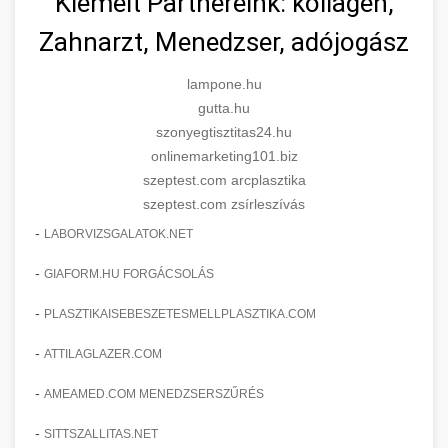
Kiemelt Partnereink: kollagén,
Zahnarzt, Menedzser, adójogász
lampone.hu
gutta.hu
szonyegtisztitas24.hu
onlinemarketing101.biz
szeptest.com arcplasztika
szeptest.com zsírleszívás
-
LABORVIZSGALATOK.NET
-
GIAFORM.HU FORGÁCSOLÁS
-
PLASZTIKAISEBESZETESMELLPLASZTIKA.COM
-
ATTILAGLAZER.COM
-
AMEAMED.COM MENEDZSERSZŰRÉS
-
SITTSZALLITAS.NET