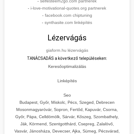
-
selfesteem2go.com partnerek
-
i-love-motivational-quotes.org partnerek
-
facebook.com chiptuning
-
synthasite.com linképítés
Lézervágás
giaform.hu lézervágás
TANÁCSADÁS a következő településeken:
Keresőoptimalizálás
Linképítés
Seo
Budapest, Győr, Miskolc, Pécs, Szeged, Debrecen
Mosonmagyaróvár, Sopron, Fertőd, Kapuvár, Csorna,
Győr, Pápa, Celldömölk, Sárvár, Kőszeg, Szombathely,
Ják, Körmend, Szentgotthárd, Csepreg, Zalalövő,
Vasvár, Jánosháza, Devecser, Ajka, Sümeg, Pécsvárad,