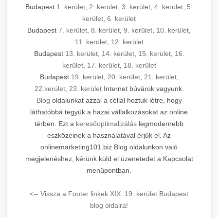
Budapest
1. kerület
,
2. kerület
,
3. kerület
,
4. kerület
,
5.
kerület
,
6. kerület
Budapest
7. kerület
,
8. kerület
,
9. kerület
,
10. kerület
,
11. kerület
,
12. kerület
Budapest
13. kerület
,
14. kerület
,
15. kerület
,
16.
kerület
,
17. kerület
,
18. kerület
Budapest
19. kerület
,
20. kerület
,
21. kerület
,
22.kerület
,
23. kerület
Internet búvárok vagyunk.
Blog
oldalunkat azzal a céllal hoztuk létre, hogy
láthatóbbá tegyük a hazai vállalkozásokat az online
térben. Ezt a
keresőoptimalizálás
legmodernebb
eszközeinek a használatával érjük el. Az
onlinemarketing101.biz Blog oldalunkon való
megjelenéshez, kérünk küld el üzenetedet a Kapcsolat
menüpontban.
<-- Vissza a Footer linkek XIX. 19. kerület Budapest
blog oldalra!