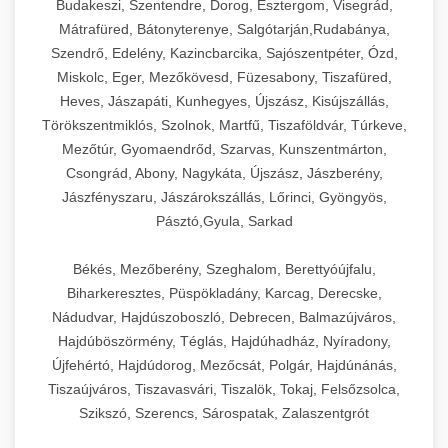
Budakeszi, Szentendre, Dorog, Esztergom, Visegrád,
Mátrafüred, Bátonyterenye, Salgótarján,Rudabánya,
Szendrő, Edelény, Kazincbarcika, Sajószentpéter, Ózd,
Miskolc, Eger, Mezőkövesd, Füzesabony, Tiszafüred,
Heves, Jászapáti, Kunhegyes, Újszász, Kisújszállás,
Törökszentmiklós, Szolnok, Martfű, Tiszaföldvár, Túrkeve,
Mezőtúr, Gyomaendrőd, Szarvas, Kunszentmárton,
Csongrád, Abony, Nagykáta, Újszász, Jászberény,
Jászfényszaru, Jászárokszállás, Lőrinci, Gyöngyös,
Pásztó,Gyula, Sarkad
Békés, Mezőberény, Szeghalom, Berettyóújfalu,
Biharkeresztes, Püspökladány, Karcag, Derecske,
Nádudvar, Hajdúszoboszló, Debrecen, Balmazújváros,
Hajdúböszörmény, Téglás, Hajdúhadház, Nyíradony,
Újfehértó, Hajdúdorog, Mezőcsát, Polgár, Hajdúnánás,
Tiszaújváros, Tiszavasvári, Tiszalök, Tokaj, Felsőzsolca,
Szikszó, Szerencs, Sárospatak, Zalaszentgrót