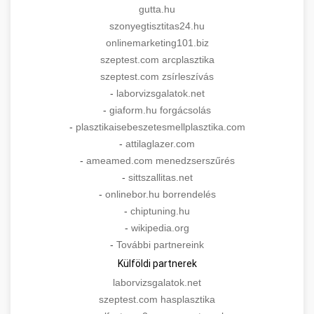
gutta.hu
szonyegtisztitas24.hu
onlinemarketing101.biz
szeptest.com arcplasztika
szeptest.com zsírleszívás
-
laborvizsgalatok.net
-
giaform.hu forgácsolás
-
plasztikaisebeszetesmellplasztika.com
-
attilaglazer.com
-
ameamed.com menedzserszűrés
-
sittszallitas.net
-
onlinebor.hu borrendelés
-
chiptuning.hu
-
wikipedia.org
-
További partnereink
Külföldi partnerek
laborvizsgalatok.net
szeptest.com hasplasztika