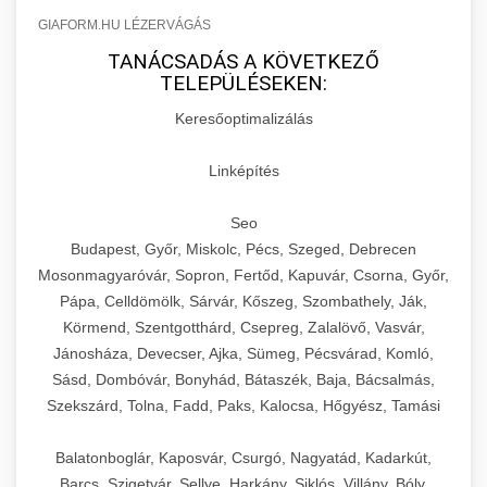
GIAFORM.HU LÉZERVÁGÁS
TANÁCSADÁS A KÖVETKEZŐ
TELEPÜLÉSEKEN:
Keresőoptimalizálás
Linképítés
Seo
Budapest, Győr, Miskolc, Pécs, Szeged, Debrecen
Mosonmagyaróvár, Sopron, Fertőd, Kapuvár, Csorna, Győr,
Pápa, Celldömölk, Sárvár, Kőszeg, Szombathely, Ják,
Körmend, Szentgotthárd, Csepreg, Zalalövő, Vasvár,
Jánosháza, Devecser, Ajka, Sümeg, Pécsvárad, Komló,
Sásd, Dombóvár, Bonyhád, Bátaszék, Baja, Bácsalmás,
Szekszárd, Tolna, Fadd, Paks, Kalocsa, Hőgyész, Tamási
Balatonboglár, Kaposvár, Csurgó, Nagyatád, Kadarkút,
Barcs, Szigetvár, Sellye, Harkány, Siklós, Villány, Bóly,