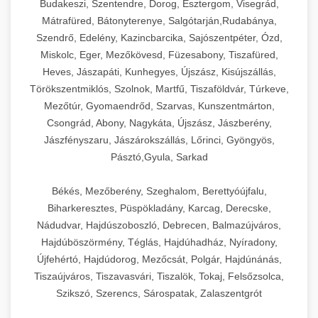
Budakeszi, Szentendre, Dorog, Esztergom, Visegrád,
Mátrafüred, Bátonyterenye, Salgótarján,Rudabánya,
Szendrő, Edelény, Kazincbarcika, Sajószentpéter, Ózd,
Miskolc, Eger, Mezőkövesd, Füzesabony, Tiszafüred,
Heves, Jászapáti, Kunhegyes, Újszász, Kisújszállás,
Törökszentmiklós, Szolnok, Martfű, Tiszaföldvár, Túrkeve,
Mezőtúr, Gyomaendrőd, Szarvas, Kunszentmárton,
Csongrád, Abony, Nagykáta, Újszász, Jászberény,
Jászfényszaru, Jászárokszállás, Lőrinci, Gyöngyös,
Pásztó,Gyula, Sarkad
Békés, Mezőberény, Szeghalom, Berettyóújfalu,
Biharkeresztes, Püspökladány, Karcag, Derecske,
Nádudvar, Hajdúszoboszló, Debrecen, Balmazújváros,
Hajdúböszörmény, Téglás, Hajdúhadház, Nyíradony,
Újfehértó, Hajdúdorog, Mezőcsát, Polgár, Hajdúnánás,
Tiszaújváros, Tiszavasvári, Tiszalök, Tokaj, Felsőzsolca,
Szikszó, Szerencs, Sárospatak, Zalaszentgrót