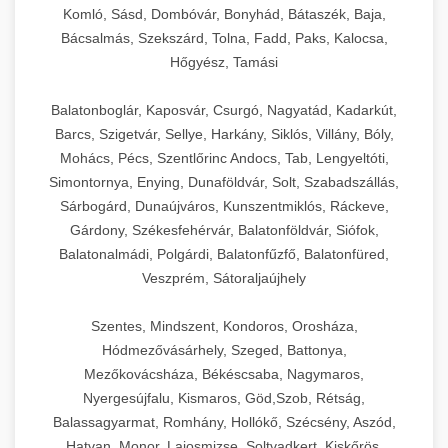
Komló, Sásd, Dombóvár, Bonyhád, Bátaszék, Baja,
Bácsalmás, Szekszárd, Tolna, Fadd, Paks, Kalocsa,
Hőgyész, Tamási
Balatonboglár, Kaposvár, Csurgó, Nagyatád, Kadarkút,
Barcs, Szigetvár, Sellye, Harkány, Siklós, Villány, Bóly,
Mohács, Pécs, Szentlőrinc Andocs, Tab, Lengyeltóti,
Simontornya, Enying, Dunaföldvár, Solt, Szabadszállás,
Sárbogárd, Dunaújváros, Kunszentmiklós, Ráckeve,
Gárdony, Székesfehérvár, Balatonföldvár, Siófok,
Balatonalmádi, Polgárdi, Balatonfűzfő, Balatonfüred,
Veszprém, Sátoraljaújhely
Szentes, Mindszent, Kondoros, Orosháza,
Hódmezővásárhely, Szeged, Battonya,
Mezőkovácsháza, Békéscsaba, Nagymaros,
Nyergesújfalu, Kismaros, Göd,Szob, Rétság,
Balassagyarmat, Romhány, Hollókő, Szécsény, Aszód,
Hatvan, Monor, Lajosmizse, Soltvadkert, Kiskőrös,