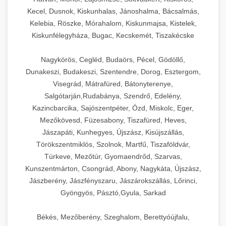
Kecel, Dusnok, Kiskunhalas, Jánoshalma, Bácsalmás,
Kelebia, Röszke, Mórahalom, Kiskunmajsa, Kistelek,
Kiskunfélegyháza, Bugac, Kecskemét, Tiszakécske
Nagykörös, Cegléd, Budaörs, Pécel, Gödöllő,
Dunakeszi, Budakeszi, Szentendre, Dorog, Esztergom,
Visegrád, Mátrafüred, Bátonyterenye,
Salgótarján,Rudabánya, Szendrő, Edelény,
Kazincbarcika, Sajószentpéter, Ózd, Miskolc, Eger,
Mezőkövesd, Füzesabony, Tiszafüred, Heves,
Jászapáti, Kunhegyes, Újszász, Kisújszállás,
Törökszentmiklós, Szolnok, Martfű, Tiszaföldvár,
Túrkeve, Mezőtúr, Gyomaendrőd, Szarvas,
Kunszentmárton, Csongrád, Abony, Nagykáta, Újszász,
Jászberény, Jászfényszaru, Jászárokszállás, Lőrinci,
Gyöngyös, Pásztó,Gyula, Sarkad
Békés, Mezőberény, Szeghalom, Berettyóújfalu,