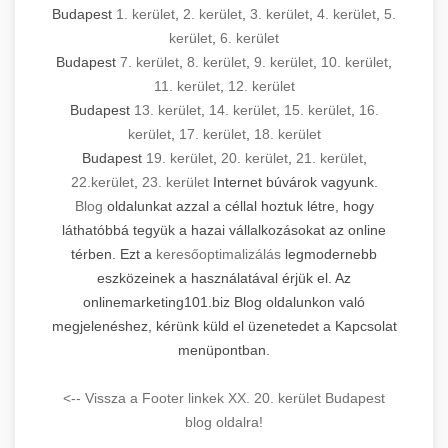
Budapest
1. kerület
,
2. kerület
,
3. kerület
,
4. kerület
,
5.
kerület
,
6. kerület
Budapest
7. kerület
,
8. kerület
,
9. kerület
,
10. kerület
,
11. kerület
,
12. kerület
Budapest
13. kerület
,
14. kerület
,
15. kerület
,
16.
kerület
,
17. kerület
,
18. kerület
Budapest
19. kerület
,
20. kerület
,
21. kerület
,
22.kerület
,
23. kerület
Internet búvárok vagyunk.
Blog
oldalunkat azzal a céllal hoztuk létre, hogy
láthatóbbá tegyük a hazai vállalkozásokat az online
térben. Ezt a
keresőoptimalizálás
legmodernebb
eszközeinek a használatával érjük el. Az
onlinemarketing101.biz Blog oldalunkon való
megjelenéshez, kérünk küld el üzenetedet a Kapcsolat
menüpontban.
<-- Vissza a Footer linkek XX. 20. kerület Budapest
blog oldalra!