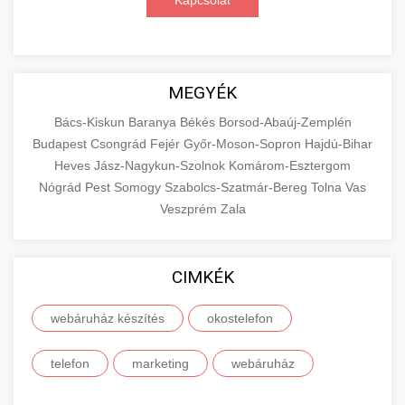
Kapcsolat
MEGYÉK
Bács-Kiskun
Baranya
Békés
Borsod-Abaúj-Zemplén
Budapest
Csongrád
Fejér
Győr-Moson-Sopron
Hajdú-Bihar
Heves
Jász-Nagykun-Szolnok
Komárom-Esztergom
Nógrád
Pest
Somogy
Szabolcs-Szatmár-Bereg
Tolna
Vas
Veszprém
Zala
CIMKÉK
webáruház készítés
okostelefon
telefon
marketing
webáruház