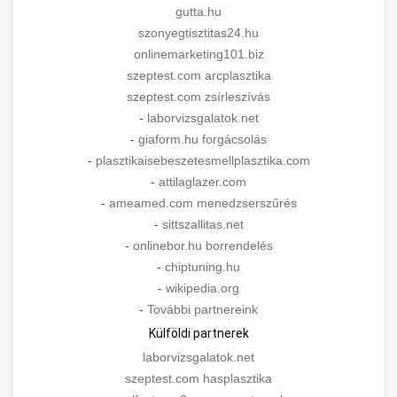
gutta.hu
szonyegtisztitas24.hu
onlinemarketing101.biz
szeptest.com arcplasztika
szeptest.com zsírleszívás
-
laborvizsgalatok.net
-
giaform.hu forgácsolás
-
plasztikaisebeszetesmellplasztika.com
-
attilaglazer.com
-
ameamed.com menedzserszűrés
-
sittszallitas.net
-
onlinebor.hu borrendelés
-
chiptuning.hu
-
wikipedia.org
-
További partnereink
Külföldi partnerek
laborvizsgalatok.net
szeptest.com hasplasztika