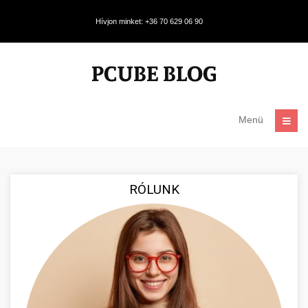
Hívjon minket: +36 70 629 06 90
Menü
RÓLUNK