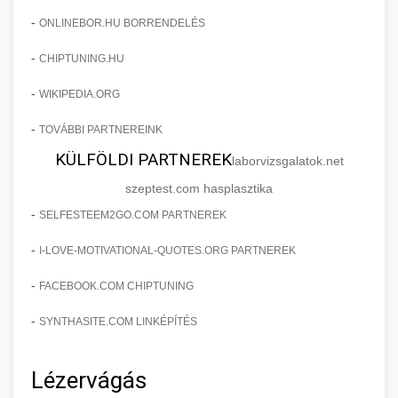
-
ONLINEBOR.HU BORRENDELÉS
-
CHIPTUNING.HU
-
WIKIPEDIA.ORG
-
TOVÁBBI PARTNEREINK
KÜLFÖLDI PARTNEREK
laborvizsgalatok.net
szeptest.com hasplasztika
-
SELFESTEEM2GO.COM PARTNEREK
-
I-LOVE-MOTIVATIONAL-QUOTES.ORG PARTNEREK
-
FACEBOOK.COM CHIPTUNING
-
SYNTHASITE.COM LINKÉPÍTÉS
Lézervágás