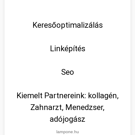
Keresőoptimalizálás
Linképítés
Seo
Kiemelt Partnereink: kollagén,
Zahnarzt, Menedzser,
adójogász
lampone.hu