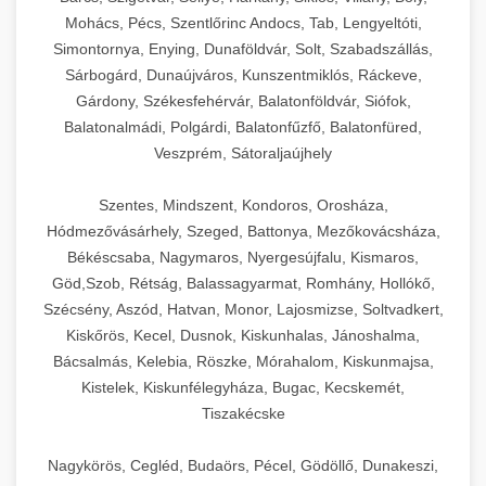
Mohács, Pécs, Szentlőrinc Andocs, Tab, Lengyeltóti,
Simontornya, Enying, Dunaföldvár, Solt, Szabadszállás,
Sárbogárd, Dunaújváros, Kunszentmiklós, Ráckeve,
Gárdony, Székesfehérvár, Balatonföldvár, Siófok,
Balatonalmádi, Polgárdi, Balatonfűzfő, Balatonfüred,
Veszprém, Sátoraljaújhely
Szentes, Mindszent, Kondoros, Orosháza,
Hódmezővásárhely, Szeged, Battonya, Mezőkovácsháza,
Békéscsaba, Nagymaros, Nyergesújfalu, Kismaros,
Göd,Szob, Rétság, Balassagyarmat, Romhány, Hollókő,
Szécsény, Aszód, Hatvan, Monor, Lajosmizse, Soltvadkert,
Kiskőrös, Kecel, Dusnok, Kiskunhalas, Jánoshalma,
Bácsalmás, Kelebia, Röszke, Mórahalom, Kiskunmajsa,
Kistelek, Kiskunfélegyháza, Bugac, Kecskemét,
Tiszakécske
Nagykörös, Cegléd, Budaörs, Pécel, Gödöllő, Dunakeszi,