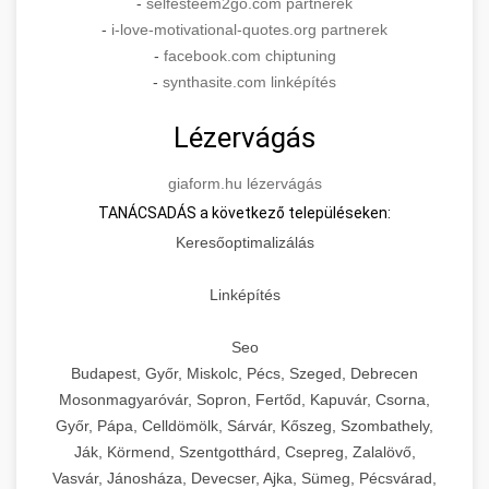
-
selfesteem2go.com partnerek
-
i-love-motivational-quotes.org partnerek
-
facebook.com chiptuning
-
synthasite.com linképítés
Lézervágás
giaform.hu lézervágás
TANÁCSADÁS a következő településeken:
Keresőoptimalizálás
Linképítés
Seo
Budapest, Győr, Miskolc, Pécs, Szeged, Debrecen
Mosonmagyaróvár, Sopron, Fertőd, Kapuvár, Csorna,
Győr, Pápa, Celldömölk, Sárvár, Kőszeg, Szombathely,
Ják, Körmend, Szentgotthárd, Csepreg, Zalalövő,
Vasvár, Jánosháza, Devecser, Ajka, Sümeg, Pécsvárad,