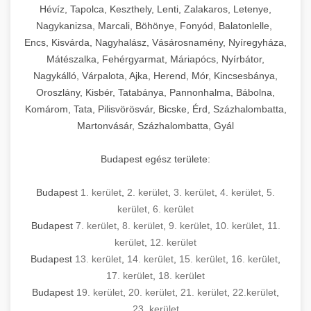
Hévíz, Tapolca, Keszthely, Lenti, Zalakaros, Letenye,
Nagykanizsa, Marcali, Böhönye, Fonyód, Balatonlelle,
Encs, Kisvárda, Nagyhalász, Vásárosnamény, Nyíregyháza,
Mátészalka, Fehérgyarmat, Máriapócs, Nyírbátor,
Nagykálló, Várpalota, Ajka, Herend, Mór, Kincsesbánya,
Oroszlány, Kisbér, Tatabánya, Pannonhalma, Bábolna,
Komárom, Tata, Pilisvörösvár, Bicske, Érd, Százhalombatta,
Martonvásár, Százhalombatta, Gyál
Budapest egész területe:
Budapest
1. kerület
,
2. kerület
,
3. kerület
,
4. kerület
,
5.
kerület
,
6. kerület
Budapest
7. kerület
,
8. kerület
,
9. kerület
,
10. kerület
,
11.
kerület
,
12. kerület
Budapest
13. kerület
,
14. kerület
,
15. kerület
,
16. kerület
,
17. kerület
,
18. kerület
Budapest
19. kerület
,
20. kerület
,
21. kerület
,
22.kerület
,
23. kerület