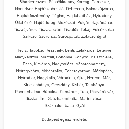
Biharkeresztes, Püspökladány, Karcag, Derecske,
Nádudvar, Hajdúszoboszló, Debrecen, Balmazújváros,
Hajdúböszörmény, Téglás, Hajdúhadház, Nyíradony,
Újfehértó, Hajdúdorog, Mezőcsát, Polgár, Hajdúnánás,
Tiszaújváros, Tiszavasvári, Tiszalök, Tokaj, Felsőzsolca,
Szikszó, Szerencs, Sárospatak, Zalaszentgrót
Hévíz, Tapolca, Keszthely, Lenti, Zalakaros, Letenye,
Nagykanizsa, Marcali, Böhönye, Fonyód, Balatonlelle,
Encs, Kisvárda, Nagyhalász, Vásárosnamény,
Nyíregyháza, Mátészalka, Fehérgyarmat, Máriapócs,
Nyírbátor, Nagykálló, Várpalota, Ajka, Herend, Mór,
Kincsesbánya, Oroszlány, Kisbér, Tatabánya,
Pannonhalma, Bábolna, Komárom, Tata, Pilisvörösvár,
Bicske, Érd, Százhalombatta, Martonvásár,
Százhalombatta, Gyál
Budapest egész területe: