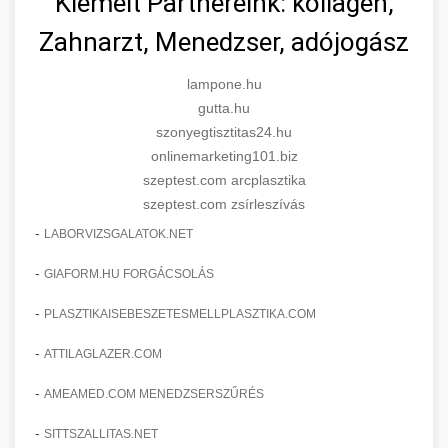
Kiemelt Partnereink: kollagén,
Zahnarzt, Menedzser, adójogász
lampone.hu
gutta.hu
szonyegtisztitas24.hu
onlinemarketing101.biz
szeptest.com arcplasztika
szeptest.com zsírleszívás
-
LABORVIZSGALATOK.NET
-
GIAFORM.HU FORGÁCSOLÁS
-
PLASZTIKAISEBESZETESMELLPLASZTIKA.COM
-
ATTILAGLAZER.COM
-
AMEAMED.COM MENEDZSERSZŰRÉS
-
SITTSZALLITAS.NET