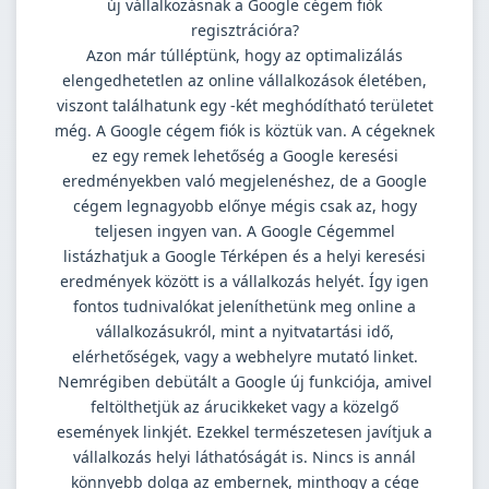
új vállalkozásnak a Google cégem fiók
regisztrációra?
Azon már túlléptünk, hogy az optimalizálás
elengedhetetlen az online vállalkozások életében,
viszont találhatunk egy -két meghódítható területet
még. A Google cégem fiók is köztük van. A cégeknek
ez egy remek lehetőség a Google keresési
eredményekben való megjelenéshez, de a Google
cégem legnagyobb előnye mégis csak az, hogy
teljesen ingyen van. A Google Cégemmel
listázhatjuk a Google Térképen és a helyi keresési
eredmények között is a vállalkozás helyét. Így igen
fontos tudnivalókat jeleníthetünk meg online a
vállalkozásukról, mint a nyitvatartási idő,
elérhetőségek, vagy a webhelyre mutató linket.
Nemrégiben debütált a Google új funkciója, amivel
feltölthetjük az árucikkeket vagy a közelgő
események linkjét. Ezekkel természetesen javítjuk a
vállalkozás helyi láthatóságát is. Nincs is annál
könnyebb dolga az embernek, minthogy a cége