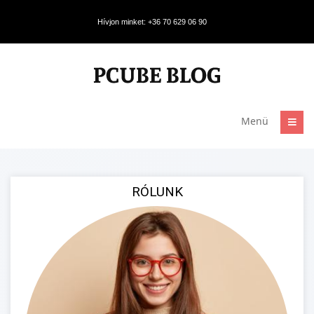
Hívjon minket: +36 70 629 06 90
Menü
RÓLUNK