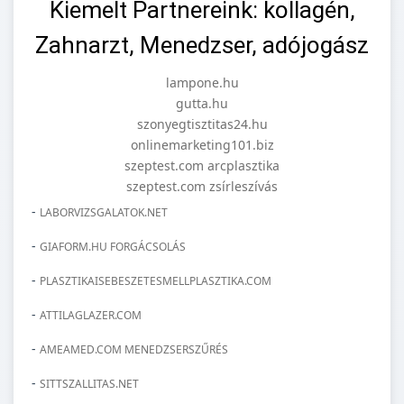
Kiemelt Partnereink: kollagén,
Zahnarzt, Menedzser, adójogász
lampone.hu
gutta.hu
szonyegtisztitas24.hu
onlinemarketing101.biz
szeptest.com arcplasztika
szeptest.com zsírleszívás
-
LABORVIZSGALATOK.NET
-
GIAFORM.HU FORGÁCSOLÁS
-
PLASZTIKAISEBESZETESMELLPLASZTIKA.COM
-
ATTILAGLAZER.COM
-
AMEAMED.COM MENEDZSERSZŰRÉS
-
SITTSZALLITAS.NET