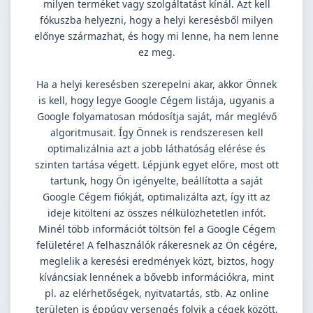
milyen terméket vagy szolgáltatást kínál. Azt kell
fókuszba helyezni, hogy a helyi keresésből milyen
előnye származhat, és hogy mi lenne, ha nem lenne
ez meg.
Ha a helyi keresésben szerepelni akar, akkor Önnek
is kell, hogy legye Google Cégem listája, ugyanis a
Google folyamatosan módosítja saját, már meglévő
algoritmusait. Így Önnek is rendszeresen kell
optimalizálnia azt a jobb láthatóság elérése és
szinten tartása végett. Lépjünk egyet előre, most ott
tartunk, hogy Ön igényelte, beállította a saját
Google Cégem fiókját, optimalizálta azt, így itt az
ideje kitölteni az összes nélkülözhetetlen infót.
Minél több információt töltsön fel a Google Cégem
felületére! A felhasználók rákeresnek az Ön cégére,
meglelik a keresési eredmények közt, biztos, hogy
kíváncsiak lennének a bővebb információkra, mint
pl. az elérhetőségek, nyitvatartás, stb. Az online
területen is éppúgy versengés folyik a cégek között,