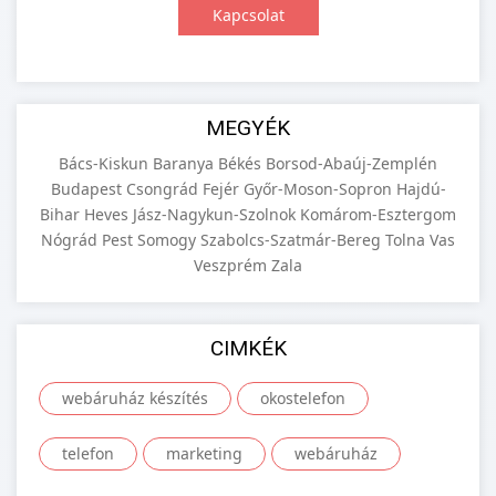
Kapcsolat
MEGYÉK
Bács-Kiskun
Baranya
Békés
Borsod-Abaúj-Zemplén
Budapest
Csongrád
Fejér
Győr-Moson-Sopron
Hajdú-
Bihar
Heves
Jász-Nagykun-Szolnok
Komárom-Esztergom
Nógrád
Pest
Somogy
Szabolcs-Szatmár-Bereg
Tolna
Vas
Veszprém
Zala
CIMKÉK
webáruház készítés
okostelefon
telefon
marketing
webáruház