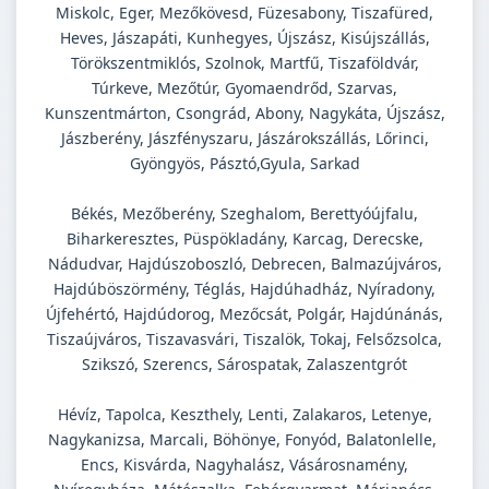
Miskolc, Eger, Mezőkövesd, Füzesabony, Tiszafüred,
Heves, Jászapáti, Kunhegyes, Újszász, Kisújszállás,
Törökszentmiklós, Szolnok, Martfű, Tiszaföldvár,
Túrkeve, Mezőtúr, Gyomaendrőd, Szarvas,
Kunszentmárton, Csongrád, Abony, Nagykáta, Újszász,
Jászberény, Jászfényszaru, Jászárokszállás, Lőrinci,
Gyöngyös, Pásztó,Gyula, Sarkad
Békés, Mezőberény, Szeghalom, Berettyóújfalu,
Biharkeresztes, Püspökladány, Karcag, Derecske,
Nádudvar, Hajdúszoboszló, Debrecen, Balmazújváros,
Hajdúböszörmény, Téglás, Hajdúhadház, Nyíradony,
Újfehértó, Hajdúdorog, Mezőcsát, Polgár, Hajdúnánás,
Tiszaújváros, Tiszavasvári, Tiszalök, Tokaj, Felsőzsolca,
Szikszó, Szerencs, Sárospatak, Zalaszentgrót
Hévíz, Tapolca, Keszthely, Lenti, Zalakaros, Letenye,
Nagykanizsa, Marcali, Böhönye, Fonyód, Balatonlelle,
Encs, Kisvárda, Nagyhalász, Vásárosnamény,