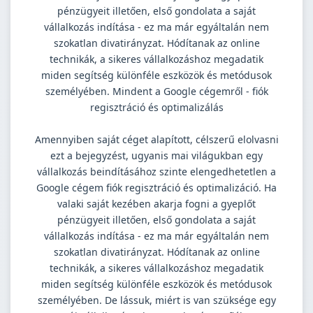
pénzügyeit illetően, első gondolata a saját
vállalkozás indítása - ez ma már egyáltalán nem
szokatlan divatirányzat. Hódítanak az online
technikák, a sikeres vállalkozáshoz megadatik
miden segítség különféle eszközök és metódusok
személyében. Mindent a Google cégemről - fiók
regisztráció és optimalizálás
Amennyiben saját céget alapított, célszerű elolvasni
ezt a bejegyzést, ugyanis mai világukban egy
vállalkozás beindításához szinte elengedhetetlen a
Google cégem fiók regisztráció és optimalizáció. Ha
valaki saját kezében akarja fogni a gyeplőt
pénzügyeit illetően, első gondolata a saját
vállalkozás indítása - ez ma már egyáltalán nem
szokatlan divatirányzat. Hódítanak az online
technikák, a sikeres vállalkozáshoz megadatik
miden segítség különféle eszközök és metódusok
személyében. De lássuk, miért is van szüksége egy