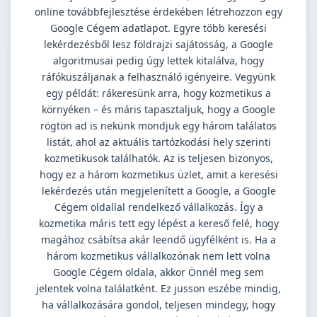
online továbbfejlesztése érdekében létrehozzon egy
Google Cégem adatlapot. Egyre több keresési
lekérdezésből lesz földrajzi sajátosság, a Google
algoritmusai pedig úgy lettek kitalálva, hogy
ráfókuszáljanak a felhasználó igényeire. Vegyünk
egy példát: rákeresünk arra, hogy kozmetikus a
környéken – és máris tapasztaljuk, hogy a Google
rögtön ad is nekünk mondjuk egy három találatos
listát, ahol az aktuális tartózkodási hely szerinti
kozmetikusok találhatók. Az is teljesen bizonyos,
hogy ez a három kozmetikus üzlet, amit a keresési
lekérdezés után megjelenített a Google, a Google
Cégem oldallal rendelkező vállalkozás. Így a
kozmetika máris tett egy lépést a kereső felé, hogy
magához csábítsa akár leendő ügyfélként is. Ha a
három kozmetikus vállalkozónak nem lett volna
Google Cégem oldala, akkor Önnél meg sem
jelentek volna találatként. Ez jusson eszébe mindig,
ha vállalkozására gondol, teljesen mindegy, hogy