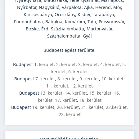
Nyíregyháza, Mátészalka, Fehérgyarmat, Máriapócs,
Nyírbátor, Nagykálló, Várpalota, Ajka, Herend, Mór,
Kincsesbánya, Oroszlány, Kisbér, Tatabánya,
Pannonhalma, Bábolna, Komárom, Tata, Pilisvörösvár,
Bicske, Érd, Százhalombatta, Martonvásár,
Százhalombatta, Gyál
Budapest egész területe:
Budapest
1. kerület
,
2. kerület
,
3. kerület
,
4. kerület
,
5.
kerület
,
6. kerület
Budapest
7. kerület
,
8. kerület
,
9. kerület
,
10. kerület
,
11. kerület
,
12. kerület
Budapest
13. kerület
,
14. kerület
,
15. kerület
,
16.
kerület
,
17. kerület
,
18. kerület
Budapest
19. kerület
,
20. kerület
,
21. kerület
,
22.kerület
,
23. kerület