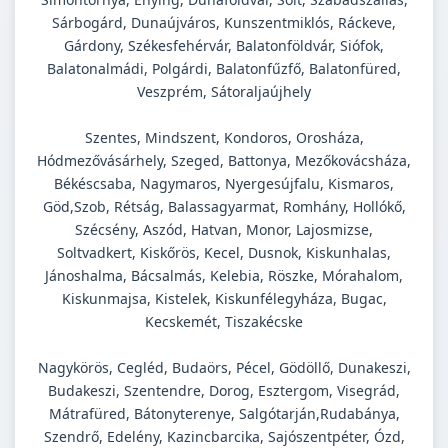
Sárbogárd, Dunaújváros, Kunszentmiklós, Ráckeve,
Gárdony, Székesfehérvár, Balatonföldvár, Siófok,
Balatonalmádi, Polgárdi, Balatonfűzfő, Balatonfüred,
Veszprém, Sátoraljaújhely
Szentes, Mindszent, Kondoros, Orosháza,
Hódmezővásárhely, Szeged, Battonya, Mezőkovácsháza,
Békéscsaba, Nagymaros, Nyergesújfalu, Kismaros,
Göd,Szob, Rétság, Balassagyarmat, Romhány, Hollókő,
Szécsény, Aszód, Hatvan, Monor, Lajosmizse,
Soltvadkert, Kiskőrös, Kecel, Dusnok, Kiskunhalas,
Jánoshalma, Bácsalmás, Kelebia, Röszke, Mórahalom,
Kiskunmajsa, Kistelek, Kiskunfélegyháza, Bugac,
Kecskemét, Tiszakécske
Nagykörös, Cegléd, Budaörs, Pécel, Gödöllő, Dunakeszi,
Budakeszi, Szentendre, Dorog, Esztergom, Visegrád,
Mátrafüred, Bátonyterenye, Salgótarján,Rudabánya,
Szendrő, Edelény, Kazincbarcika, Sajószentpéter, Ózd,