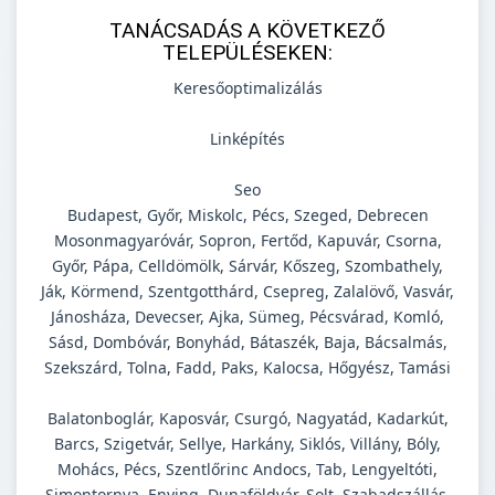
TANÁCSADÁS A KÖVETKEZŐ
TELEPÜLÉSEKEN:
Keresőoptimalizálás
Linképítés
Seo
Budapest, Győr, Miskolc, Pécs, Szeged, Debrecen
Mosonmagyaróvár, Sopron, Fertőd, Kapuvár, Csorna,
Győr, Pápa, Celldömölk, Sárvár, Kőszeg, Szombathely,
Ják, Körmend, Szentgotthárd, Csepreg, Zalalövő, Vasvár,
Jánosháza, Devecser, Ajka, Sümeg, Pécsvárad, Komló,
Sásd, Dombóvár, Bonyhád, Bátaszék, Baja, Bácsalmás,
Szekszárd, Tolna, Fadd, Paks, Kalocsa, Hőgyész, Tamási
Balatonboglár, Kaposvár, Csurgó, Nagyatád, Kadarkút,
Barcs, Szigetvár, Sellye, Harkány, Siklós, Villány, Bóly,
Mohács, Pécs, Szentlőrinc Andocs, Tab, Lengyeltóti,
Simontornya, Enying, Dunaföldvár, Solt, Szabadszállás,