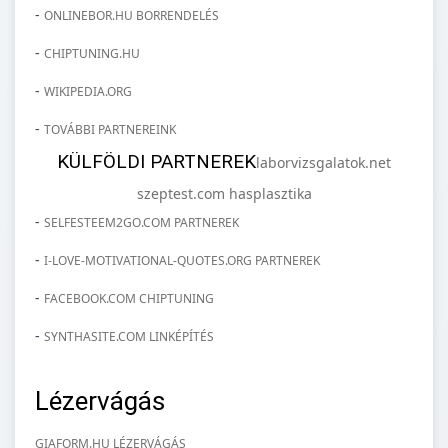
-
ONLINEBOR.HU BORRENDELÉS
-
CHIPTUNING.HU
-
WIKIPEDIA.ORG
-
TOVÁBBI PARTNEREINK
KÜLFÖLDI PARTNEREK
laborvizsgalatok.net
szeptest.com hasplasztika
-
SELFESTEEM2GO.COM PARTNEREK
-
I-LOVE-MOTIVATIONAL-QUOTES.ORG PARTNEREK
-
FACEBOOK.COM CHIPTUNING
-
SYNTHASITE.COM LINKÉPÍTÉS
Lézervágás
GIAFORM.HU LÉZERVÁGÁS