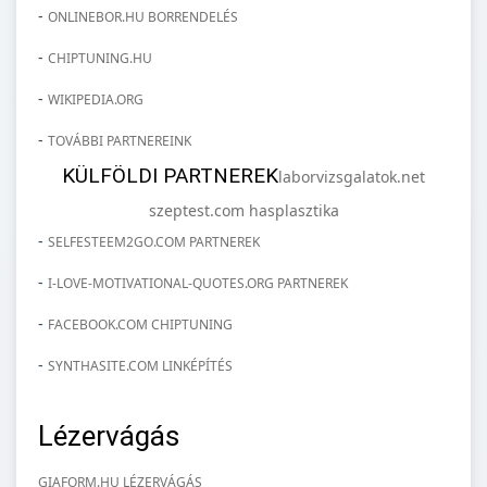
-
ONLINEBOR.HU BORRENDELÉS
-
CHIPTUNING.HU
-
WIKIPEDIA.ORG
-
TOVÁBBI PARTNEREINK
KÜLFÖLDI PARTNEREK
laborvizsgalatok.net
szeptest.com hasplasztika
-
SELFESTEEM2GO.COM PARTNEREK
-
I-LOVE-MOTIVATIONAL-QUOTES.ORG PARTNEREK
-
FACEBOOK.COM CHIPTUNING
-
SYNTHASITE.COM LINKÉPÍTÉS
Lézervágás
GIAFORM.HU LÉZERVÁGÁS