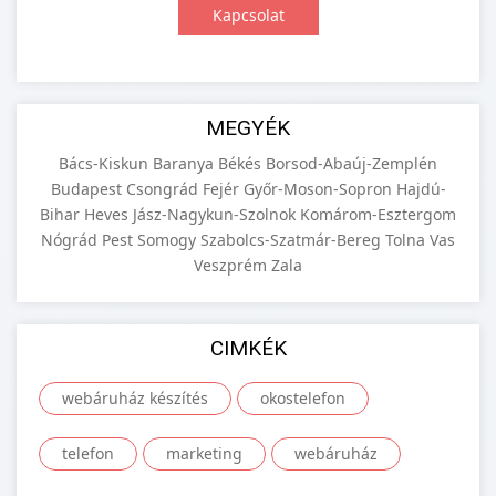
Kapcsolat
MEGYÉK
Bács-Kiskun
Baranya
Békés
Borsod-Abaúj-Zemplén
Budapest
Csongrád
Fejér
Győr-Moson-Sopron
Hajdú-
Bihar
Heves
Jász-Nagykun-Szolnok
Komárom-Esztergom
Nógrád
Pest
Somogy
Szabolcs-Szatmár-Bereg
Tolna
Vas
Veszprém
Zala
CIMKÉK
webáruház készítés
okostelefon
telefon
marketing
webáruház