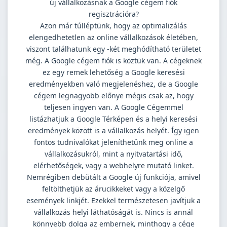
új vállalkozásnak a Google cégem fiók
regisztrációra?
Azon már túlléptünk, hogy az optimalizálás
elengedhetetlen az online vállalkozások életében,
viszont találhatunk egy -két meghódítható területet
még. A Google cégem fiók is köztük van. A cégeknek
ez egy remek lehetőség a Google keresési
eredményekben való megjelenéshez, de a Google
cégem legnagyobb előnye mégis csak az, hogy
teljesen ingyen van. A Google Cégemmel
listázhatjuk a Google Térképen és a helyi keresési
eredmények között is a vállalkozás helyét. Így igen
fontos tudnivalókat jeleníthetünk meg online a
vállalkozásukról, mint a nyitvatartási idő,
elérhetőségek, vagy a webhelyre mutató linket.
Nemrégiben debütált a Google új funkciója, amivel
feltölthetjük az árucikkeket vagy a közelgő
események linkjét. Ezekkel természetesen javítjuk a
vállalkozás helyi láthatóságát is. Nincs is annál
könnyebb dolga az embernek, minthogy a cége