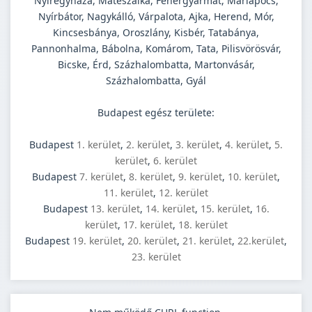
Nyíregyháza, Mátészalka, Fehérgyarmat, Máriapócs,
Nyírbátor, Nagykálló, Várpalota, Ajka, Herend, Mór,
Kincsesbánya, Oroszlány, Kisbér, Tatabánya,
Pannonhalma, Bábolna, Komárom, Tata, Pilisvörösvár,
Bicske, Érd, Százhalombatta, Martonvásár,
Százhalombatta, Gyál
Budapest egész területe:
Budapest
1. kerület
,
2. kerület
,
3. kerület
,
4. kerület
,
5.
kerület
,
6. kerület
Budapest
7. kerület
,
8. kerület
,
9. kerület
,
10. kerület
,
11. kerület
,
12. kerület
Budapest
13. kerület
,
14. kerület
,
15. kerület
,
16.
kerület
,
17. kerület
,
18. kerület
Budapest
19. kerület
,
20. kerület
,
21. kerület
,
22.kerület
,
23. kerület