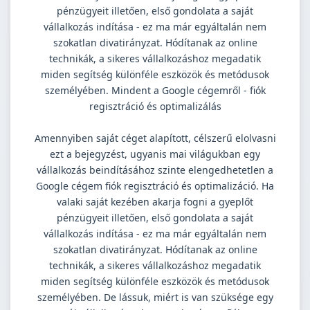
pénzügyeit illetően, első gondolata a saját
vállalkozás indítása - ez ma már egyáltalán nem
szokatlan divatirányzat. Hódítanak az online
technikák, a sikeres vállalkozáshoz megadatik
miden segítség különféle eszközök és metódusok
személyében. Mindent a Google cégemről - fiók
regisztráció és optimalizálás
Amennyiben saját céget alapított, célszerű elolvasni
ezt a bejegyzést, ugyanis mai világukban egy
vállalkozás beindításához szinte elengedhetetlen a
Google cégem fiók regisztráció és optimalizáció. Ha
valaki saját kezében akarja fogni a gyeplőt
pénzügyeit illetően, első gondolata a saját
vállalkozás indítása - ez ma már egyáltalán nem
szokatlan divatirányzat. Hódítanak az online
technikák, a sikeres vállalkozáshoz megadatik
miden segítség különféle eszközök és metódusok
személyében. De lássuk, miért is van szüksége egy