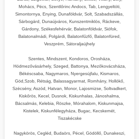
Mohács, Pécs, Szentlőrinc Andocs, Tab, Lengyeltóti,
Simontornya, Enying, Dunaföldvár, Solt, Szabadszállás,
Sárbogárd, Dunaújváros, Kunszentmiklós, Ráckeve,
Gárdony, Székesfehérvár, Balatonföldvár, Siófok,
Balatonalmádi, Polgárdi, Balatonfűzfő, Balatonfüred,
Veszprém, Sátoraljaújhely
Szentes, Mindszent, Kondoros, Orosháza,
Hódmezővásárhely, Szeged, Battonya, Mezőkovácsháza,
Békéscsaba, Nagymaros, Nyergesújfalu, Kismaros,
Göd,Szob, Rétság, Balassagyarmat, Romhány, Hollókő,
Szécsény, Aszód, Hatvan, Monor, Lajosmizse, Soltvadkert,
Kiskőrös, Kecel, Dusnok, Kiskunhalas, Jánoshalma,
Bácsalmás, Kelebia, Röszke, Mórahalom, Kiskunmajsa,
Kistelek, Kiskunfélegyháza, Bugac, Kecskemét,
Tiszakécske
Nagykörös, Cegléd, Budaörs, Pécel, Gödöllő, Dunakeszi,