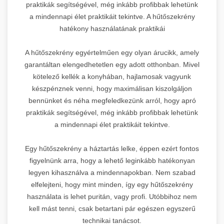
praktikák segítségével, még inkább profibbak lehetünk
a mindennapi élet praktikáit tekintve. A hűtőszekrény
hatékony használatának praktikái
A hűtőszekrény egyértelműen egy olyan árucikk, amely
garantáltan elengedhetetlen egy adott otthonban. Mivel
kötelező kellék a konyhában, hajlamosak vagyunk
készpénznek venni, hogy maximálisan kiszolgáljon
bennünket és néha megfeledkezünk arról, hogy apró
praktikák segítségével, még inkább profibbak lehetünk
a mindennapi élet praktikáit tekintve.
Egy hűtőszekrény a háztartás lelke, éppen ezért fontos
figyelnünk arra, hogy a lehető leginkább hatékonyan
legyen kihasználva a mindennapokban. Nem szabad
elfelejteni, hogy mint minden, így egy hűtőszekrény
használata is lehet puritán, vagy profi. Utóbbihoz nem
kell mást tenni, csak betartani pár egészen egyszerű
technikai tanácsot.