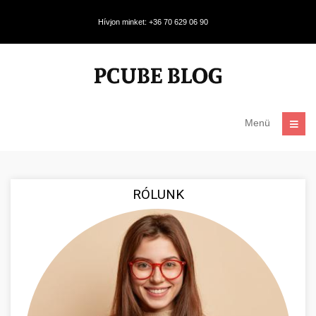
Hívjon minket: +36 70 629 06 90
Menü
RÓLUNK