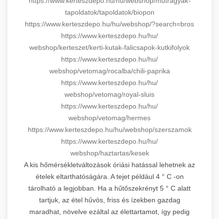
https://www.kerteszdepo.hu/hu/
webshop/mutragyak-
tapoldatok/
tapoldatok/biopon
https://www.kerteszdepo.hu/hu/
webshop/?search=bros
https://www.kerteszdepo.hu/hu/
webshop/kerteszet/kerti-kutak-
falicsapok-kutkifolyok
https://www.kerteszdepo.hu/hu/
webshop/vetomag/rocalba/chili-
paprika
https://www.kerteszdepo.hu/hu/
webshop/vetomag/royal-sluis
https://www.kerteszdepo.hu/hu/
webshop/vetomag/hermes
https://www.kerteszdepo.hu/hu/
webshop/szerszamok
https://www.kerteszdepo.hu/hu/
webshop/haztartas/kesek
A kis hőmérsékletváltozások óriási hatással lehetnek az
ételek eltarthatóságára. A tejet például 4 ° C -on
tárolható a legjobban. Ha a hűtőszekrényt 5 ° C alatt
tartjuk, az étel hűvös, friss és ízekben gazdag
maradhat, növelve ezáltal az élettartamot, így pedig