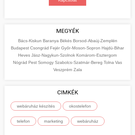
Kapcsolat
MEGYÉK
Bács-Kiskun
Baranya
Békés
Borsod-Abaúj-Zemplén
Budapest
Csongrád
Fejér
Győr-Moson-Sopron
Hajdú-Bihar
Heves
Jász-Nagykun-Szolnok
Komárom-Esztergom
Nógrád
Pest
Somogy
Szabolcs-Szatmár-Bereg
Tolna
Vas
Veszprém
Zala
CIMKÉK
webáruház készítés
okostelefon
telefon
marketing
webáruház