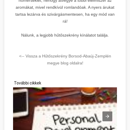
hőmérséklet, nehogy átvegye a többi élelmiszer az
aromákat, mivel rendkívül romlandóak. A nyers árukat
tartsa lezárva és szivárgásmentesen, ha egy mód van
rá!
Nálunk, a legjobb hűtőszekrény kínálatot találja.
<-- Vissza a Hűtőszekrény Borsod-Abaúj-Zemplén
megye blog oldalra!
További cikkek