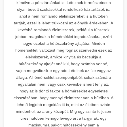
kímélve a pénztárcánkat is. Léteznek természetesen
olyan bevett szokásokkal rendelkező háztartások is,
ahol a nem romlandó élelmiszereket is a hűtőben
tartják, ezzel is lehet trükközni az előnyök érdekében. A
kevésbé romlandó élelmiszerek, például a fűszerek
jobban reagálnak a hőmérséklet ingadozásokra, ezért
tegye ezeket a hűtőszekrény ajtajába. Minden
hőmérsékleti változást meg fognak szenvedni ezek az
élelmiszerek, amikor kinyitja és becsukja a
hűtőszekrény ajtaját anélkül, hogy számba venné,
vajon megváltozik-e egy adott ételnek az íze vagy az
állaga. A hőmérséklet szempontjából, sokak számára
egyáltalán nem, vagy csak kevésbé ismert tény az,
hogy az is döntő faktor a hőmérséklet egyenletes
elosztásában, hogy mennyi élelmiszer van a hűtőben. A
lehető legjobb megoldás itt is, mint az életben szinte
mindenhol, az arany középút. Míg egy szinte teljesen
üres hűtőben keringő levegő árt a tárgynak, egy
maximumra pakolt hűtőszekrény sem a