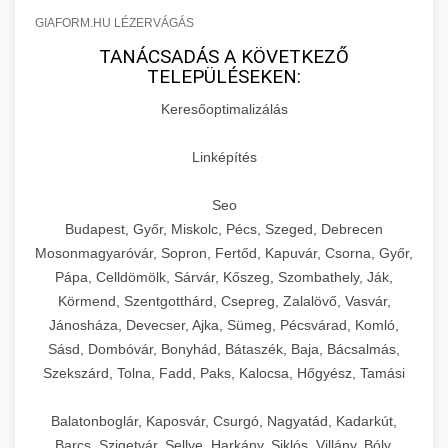
GIAFORM.HU LÉZERVÁGÁS
TANÁCSADÁS A KÖVETKEZŐ
TELEPÜLÉSEKEN:
Keresőoptimalizálás
Linképítés
Seo
Budapest, Győr, Miskolc, Pécs, Szeged, Debrecen
Mosonmagyaróvár, Sopron, Fertőd, Kapuvár, Csorna, Győr,
Pápa, Celldömölk, Sárvár, Kőszeg, Szombathely, Ják,
Körmend, Szentgotthárd, Csepreg, Zalalövő, Vasvár,
Jánosháza, Devecser, Ajka, Sümeg, Pécsvárad, Komló,
Sásd, Dombóvár, Bonyhád, Bátaszék, Baja, Bácsalmás,
Szekszárd, Tolna, Fadd, Paks, Kalocsa, Hőgyész, Tamási
Balatonboglár, Kaposvár, Csurgó, Nagyatád, Kadarkút,
Barcs, Szigetvár, Sellye, Harkány, Siklós, Villány, Bóly,