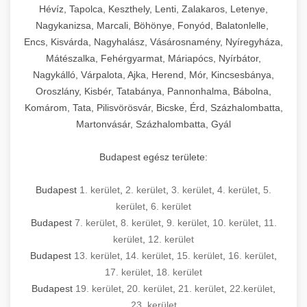
Hévíz, Tapolca, Keszthely, Lenti, Zalakaros, Letenye,
Nagykanizsa, Marcali, Böhönye, Fonyód, Balatonlelle,
Encs, Kisvárda, Nagyhalász, Vásárosnamény, Nyíregyháza,
Mátészalka, Fehérgyarmat, Máriapócs, Nyírbátor,
Nagykálló, Várpalota, Ajka, Herend, Mór, Kincsesbánya,
Oroszlány, Kisbér, Tatabánya, Pannonhalma, Bábolna,
Komárom, Tata, Pilisvörösvár, Bicske, Érd, Százhalombatta,
Martonvásár, Százhalombatta, Gyál
Budapest egész területe:
Budapest
1. kerület
,
2. kerület
,
3. kerület
,
4. kerület
,
5.
kerület
,
6. kerület
Budapest
7. kerület
,
8. kerület
,
9. kerület
,
10. kerület
,
11.
kerület
,
12. kerület
Budapest
13. kerület
,
14. kerület
,
15. kerület
,
16. kerület
,
17. kerület
,
18. kerület
Budapest
19. kerület
,
20. kerület
,
21. kerület
,
22.kerület
,
23. kerület