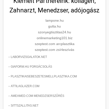
Kiemelt Partnereink: kollagén,
Zahnarzt, Menedzser, adójogász
lampone.hu
gutta.hu
szonyegtisztitas24.hu
onlinemarketing101.biz
szeptest.com arcplasztika
szeptest.com zsírleszívás
-
LABORVIZSGALATOK.NET
-
GIAFORM.HU FORGÁCSOLÁS
-
PLASZTIKAISEBESZETESMELLPLASZTIKA.COM
-
ATTILAGLAZER.COM
-
AMEAMED.COM MENEDZSERSZŰRÉS
-
SITTSZALLITAS.NET