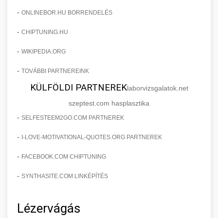
-
ONLINEBOR.HU BORRENDELÉS
-
CHIPTUNING.HU
-
WIKIPEDIA.ORG
-
TOVÁBBI PARTNEREINK
KÜLFÖLDI PARTNEREK
laborvizsgalatok.net
szeptest.com hasplasztika
-
SELFESTEEM2GO.COM PARTNEREK
-
I-LOVE-MOTIVATIONAL-QUOTES.ORG PARTNEREK
-
FACEBOOK.COM CHIPTUNING
-
SYNTHASITE.COM LINKÉPÍTÉS
Lézervágás