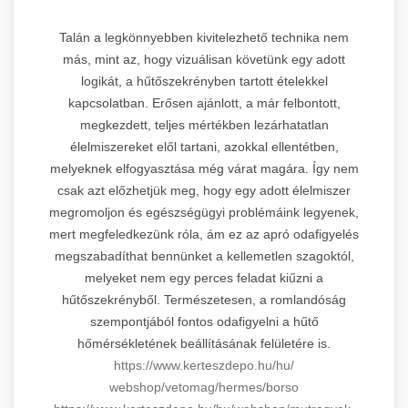
Talán a legkönnyebben kivitelezhető technika nem
más, mint az, hogy vizuálisan követünk egy adott
logikát, a hűtőszekrényben tartott ételekkel
kapcsolatban. Erősen ajánlott, a már felbontott,
megkezdett, teljes mértékben lezárhatatlan
élelmiszereket elől tartani, azokkal ellentétben,
melyeknek elfogyasztása még várat magára. Így nem
csak azt előzhetjük meg, hogy egy adott élelmiszer
megromoljon és egészségügyi problémáink legyenek,
mert megfeledkezünk róla, ám ez az apró odafigyelés
megszabadíthat bennünket a kellemetlen szagoktól,
melyeket nem egy perces feladat kiűzni a
hűtőszekrényből. Természetesen, a romlandóság
szempontjából fontos odafigyelni a hűtő
hőmérsékletének beállításának felületére is.
https://www.kerteszdepo.hu/hu/
webshop/vetomag/hermes/borso