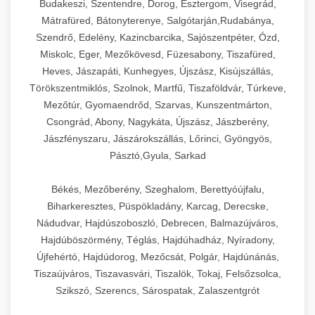
Budakeszi, Szentendre, Dorog, Esztergom, Visegrád,
Mátrafüred, Bátonyterenye, Salgótarján,Rudabánya,
Szendrő, Edelény, Kazincbarcika, Sajószentpéter, Ózd,
Miskolc, Eger, Mezőkövesd, Füzesabony, Tiszafüred,
Heves, Jászapáti, Kunhegyes, Újszász, Kisújszállás,
Törökszentmiklós, Szolnok, Martfű, Tiszaföldvár, Túrkeve,
Mezőtúr, Gyomaendrőd, Szarvas, Kunszentmárton,
Csongrád, Abony, Nagykáta, Újszász, Jászberény,
Jászfényszaru, Jászárokszállás, Lőrinci, Gyöngyös,
Pásztó,Gyula, Sarkad
Békés, Mezőberény, Szeghalom, Berettyóújfalu,
Biharkeresztes, Püspökladány, Karcag, Derecske,
Nádudvar, Hajdúszoboszló, Debrecen, Balmazújváros,
Hajdúböszörmény, Téglás, Hajdúhadház, Nyíradony,
Újfehértó, Hajdúdorog, Mezőcsát, Polgár, Hajdúnánás,
Tiszaújváros, Tiszavasvári, Tiszalök, Tokaj, Felsőzsolca,
Szikszó, Szerencs, Sárospatak, Zalaszentgrót