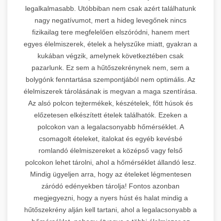
legalkalmasabb. Utóbbiban nem csak azért találhatunk
nagy negatívumot, mert a hideg levegőnek nincs
fizikailag tere megfelelően elszóródni, hanem mert
egyes élelmiszerek, ételek a helyszűke miatt, gyakran a
kukában végzik, amelynek következtében csak
pazarlunk. Ez sem a hűtőszekrénynek nem, sem a
bolygónk fenntartása szempontjából nem optimális. Az
élelmiszerek tárolásának is megvan a maga szentírása.
Az alsó polcon tejtermékek, készételek, főtt húsok és
előzetesen elkészített ételek találhatók. Ezeken a
polcokon van a legalacsonyabb hőmérséklet. A
csomagolt ételeket, italokat és egyéb kevésbé
romlandó élelmiszereket a középső vagy felső
polcokon lehet tárolni, ahol a hőmérséklet állandó lesz.
Mindig ügyeljen arra, hogy az ételeket légmentesen
záródó edényekben tárolja! Fontos azonban
megjegyezni, hogy a nyers húst és halat mindig a
hűtőszekrény alján kell tartani, ahol a legalacsonyabb a