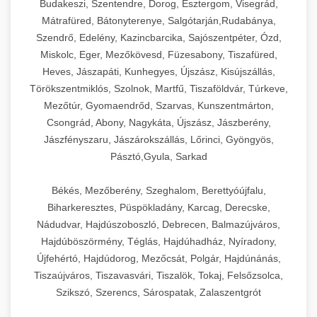
Budakeszi, Szentendre, Dorog, Esztergom, Visegrád,
Mátrafüred, Bátonyterenye, Salgótarján,Rudabánya,
Szendrő, Edelény, Kazincbarcika, Sajószentpéter, Ózd,
Miskolc, Eger, Mezőkövesd, Füzesabony, Tiszafüred,
Heves, Jászapáti, Kunhegyes, Újszász, Kisújszállás,
Törökszentmiklós, Szolnok, Martfű, Tiszaföldvár, Túrkeve,
Mezőtúr, Gyomaendrőd, Szarvas, Kunszentmárton,
Csongrád, Abony, Nagykáta, Újszász, Jászberény,
Jászfényszaru, Jászárokszállás, Lőrinci, Gyöngyös,
Pásztó,Gyula, Sarkad
Békés, Mezőberény, Szeghalom, Berettyóújfalu,
Biharkeresztes, Püspökladány, Karcag, Derecske,
Nádudvar, Hajdúszoboszló, Debrecen, Balmazújváros,
Hajdúböszörmény, Téglás, Hajdúhadház, Nyíradony,
Újfehértó, Hajdúdorog, Mezőcsát, Polgár, Hajdúnánás,
Tiszaújváros, Tiszavasvári, Tiszalök, Tokaj, Felsőzsolca,
Szikszó, Szerencs, Sárospatak, Zalaszentgrót