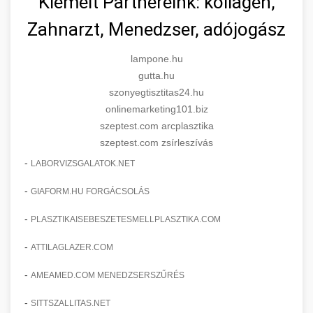
Kiemelt Partnereink: kollagén,
Zahnarzt, Menedzser, adójogász
lampone.hu
gutta.hu
szonyegtisztitas24.hu
onlinemarketing101.biz
szeptest.com arcplasztika
szeptest.com zsírleszívás
-
LABORVIZSGALATOK.NET
-
GIAFORM.HU FORGÁCSOLÁS
-
PLASZTIKAISEBESZETESMELLPLASZTIKA.COM
-
ATTILAGLAZER.COM
-
AMEAMED.COM MENEDZSERSZŰRÉS
-
SITTSZALLITAS.NET