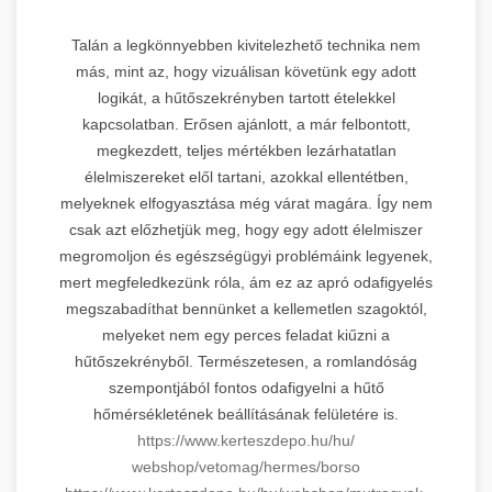
Talán a legkönnyebben kivitelezhető technika nem
más, mint az, hogy vizuálisan követünk egy adott
logikát, a hűtőszekrényben tartott ételekkel
kapcsolatban. Erősen ajánlott, a már felbontott,
megkezdett, teljes mértékben lezárhatatlan
élelmiszereket elől tartani, azokkal ellentétben,
melyeknek elfogyasztása még várat magára. Így nem
csak azt előzhetjük meg, hogy egy adott élelmiszer
megromoljon és egészségügyi problémáink legyenek,
mert megfeledkezünk róla, ám ez az apró odafigyelés
megszabadíthat bennünket a kellemetlen szagoktól,
melyeket nem egy perces feladat kiűzni a
hűtőszekrényből. Természetesen, a romlandóság
szempontjából fontos odafigyelni a hűtő
hőmérsékletének beállításának felületére is.
https://www.kerteszdepo.hu/hu/
webshop/vetomag/hermes/borso