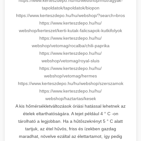
https://www.kerteszdepo.hu/hu/
webshop/mutragyak-
tapoldatok/
tapoldatok/biopon
https://www.kerteszdepo.hu/hu/
webshop/?search=bros
https://www.kerteszdepo.hu/hu/
webshop/kerteszet/kerti-kutak-
falicsapok-kutkifolyok
https://www.kerteszdepo.hu/hu/
webshop/vetomag/rocalba/chili-
paprika
https://www.kerteszdepo.hu/hu/
webshop/vetomag/royal-sluis
https://www.kerteszdepo.hu/hu/
webshop/vetomag/hermes
https://www.kerteszdepo.hu/hu/
webshop/szerszamok
https://www.kerteszdepo.hu/hu/
webshop/haztartas/kesek
A kis hőmérsékletváltozások óriási hatással lehetnek az
ételek eltarthatóságára. A tejet például 4 ° C -on
tárolható a legjobban. Ha a hűtőszekrényt 5 ° C alatt
tartjuk, az étel hűvös, friss és ízekben gazdag
maradhat, növelve ezáltal az élettartamot, így pedig