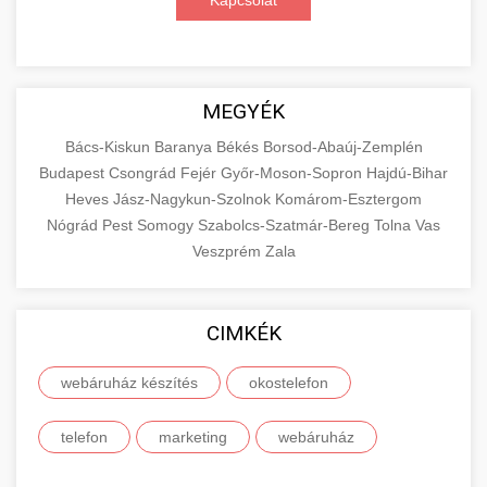
Kapcsolat
MEGYÉK
Bács-Kiskun
Baranya
Békés
Borsod-Abaúj-Zemplén
Budapest
Csongrád
Fejér
Győr-Moson-Sopron
Hajdú-Bihar
Heves
Jász-Nagykun-Szolnok
Komárom-Esztergom
Nógrád
Pest
Somogy
Szabolcs-Szatmár-Bereg
Tolna
Vas
Veszprém
Zala
CIMKÉK
webáruház készítés
okostelefon
telefon
marketing
webáruház