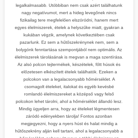
legalkalmasabb. Utóbbiban nem csak azért találhatunk
nagy negatívumot, mert a hideg levegőnek nincs
fizikailag tere megfelelően elszóródni, hanem mert
egyes élelmiszerek, ételek a helyszűke miatt, gyakran a
kukában végzik, amelynek következtében csak
pazarlunk. Ez sem a hűtőszekrénynek nem, sem a
bolygónk fenntartása szempontjából nem optimális. Az
élelmiszerek tárolásának is megvan a maga szentírása.
Az alsó polcon tejtermékek, készételek, főtt húsok és
előzetesen elkészített ételek találhatók. Ezeken a
polcokon van a legalacsonyabb hőmérséklet. A
csomagolt ételeket, italokat és egyéb kevésbé
romlandó élelmiszereket a középső vagy felső
polcokon lehet tárolni, ahol a hőmérséklet állandó lesz.
Mindig ügyeljen arra, hogy az ételeket légmentesen
záródó edényekben tárolja! Fontos azonban
megjegyezni, hogy a nyers húst és halat mindig a
hűtőszekrény alján kell tartani, ahol a legalacsonyabb a