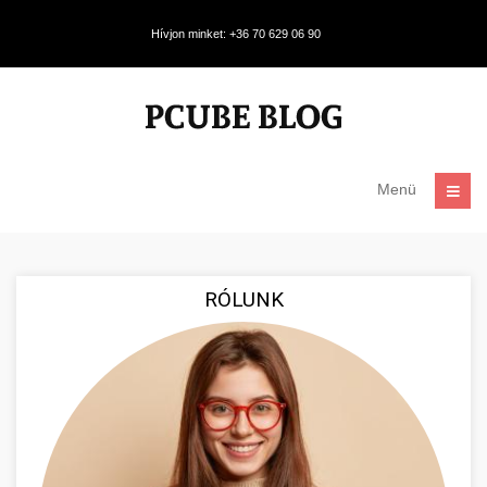
Hívjon minket: +36 70 629 06 90
Menü
RÓLUNK