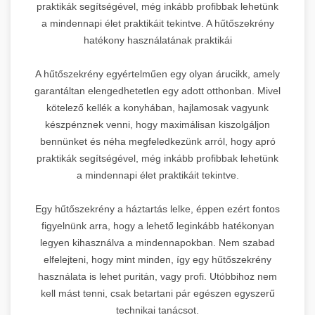
praktikák segítségével, még inkább profibbak lehetünk
a mindennapi élet praktikáit tekintve. A hűtőszekrény
hatékony használatának praktikái
A hűtőszekrény egyértelműen egy olyan árucikk, amely
garantáltan elengedhetetlen egy adott otthonban. Mivel
kötelező kellék a konyhában, hajlamosak vagyunk
készpénznek venni, hogy maximálisan kiszolgáljon
bennünket és néha megfeledkezünk arról, hogy apró
praktikák segítségével, még inkább profibbak lehetünk
a mindennapi élet praktikáit tekintve.
Egy hűtőszekrény a háztartás lelke, éppen ezért fontos
figyelnünk arra, hogy a lehető leginkább hatékonyan
legyen kihasználva a mindennapokban. Nem szabad
elfelejteni, hogy mint minden, így egy hűtőszekrény
használata is lehet puritán, vagy profi. Utóbbihoz nem
kell mást tenni, csak betartani pár egészen egyszerű
technikai tanácsot.