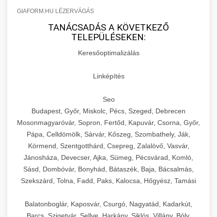
GIAFORM.HU LÉZERVÁGÁS
TANÁCSADÁS A KÖVETKEZŐ
TELEPÜLÉSEKEN:
Keresőoptimalizálás
Linképítés
Seo
Budapest, Győr, Miskolc, Pécs, Szeged, Debrecen
Mosonmagyaróvár, Sopron, Fertőd, Kapuvár, Csorna, Győr,
Pápa, Celldömölk, Sárvár, Kőszeg, Szombathely, Ják,
Körmend, Szentgotthárd, Csepreg, Zalalövő, Vasvár,
Jánosháza, Devecser, Ajka, Sümeg, Pécsvárad, Komló,
Sásd, Dombóvár, Bonyhád, Bátaszék, Baja, Bácsalmás,
Szekszárd, Tolna, Fadd, Paks, Kalocsa, Hőgyész, Tamási
Balatonboglár, Kaposvár, Csurgó, Nagyatád, Kadarkút,
Barcs, Szigetvár, Sellye, Harkány, Siklós, Villány, Bóly,