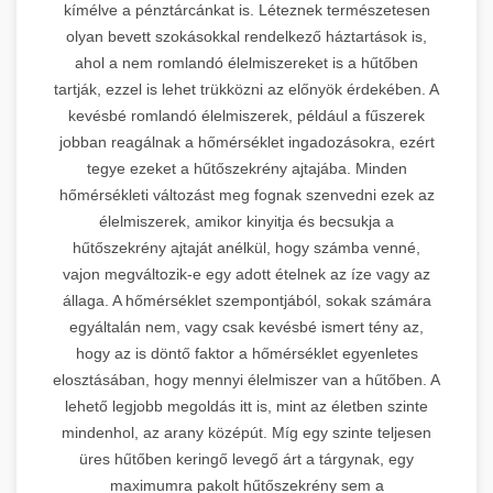
kímélve a pénztárcánkat is. Léteznek természetesen
olyan bevett szokásokkal rendelkező háztartások is,
ahol a nem romlandó élelmiszereket is a hűtőben
tartják, ezzel is lehet trükközni az előnyök érdekében. A
kevésbé romlandó élelmiszerek, például a fűszerek
jobban reagálnak a hőmérséklet ingadozásokra, ezért
tegye ezeket a hűtőszekrény ajtajába. Minden
hőmérsékleti változást meg fognak szenvedni ezek az
élelmiszerek, amikor kinyitja és becsukja a
hűtőszekrény ajtaját anélkül, hogy számba venné,
vajon megváltozik-e egy adott ételnek az íze vagy az
állaga. A hőmérséklet szempontjából, sokak számára
egyáltalán nem, vagy csak kevésbé ismert tény az,
hogy az is döntő faktor a hőmérséklet egyenletes
elosztásában, hogy mennyi élelmiszer van a hűtőben. A
lehető legjobb megoldás itt is, mint az életben szinte
mindenhol, az arany középút. Míg egy szinte teljesen
üres hűtőben keringő levegő árt a tárgynak, egy
maximumra pakolt hűtőszekrény sem a