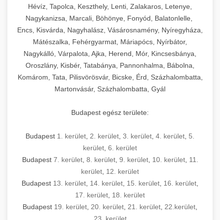
Hévíz, Tapolca, Keszthely, Lenti, Zalakaros, Letenye,
Nagykanizsa, Marcali, Böhönye, Fonyód, Balatonlelle,
Encs, Kisvárda, Nagyhalász, Vásárosnamény, Nyíregyháza,
Mátészalka, Fehérgyarmat, Máriapócs, Nyírbátor,
Nagykálló, Várpalota, Ajka, Herend, Mór, Kincsesbánya,
Oroszlány, Kisbér, Tatabánya, Pannonhalma, Bábolna,
Komárom, Tata, Pilisvörösvár, Bicske, Érd, Százhalombatta,
Martonvásár, Százhalombatta, Gyál
Budapest egész területe:
Budapest
1. kerület
,
2. kerület
,
3. kerület
,
4. kerület
,
5.
kerület
,
6. kerület
Budapest
7. kerület
,
8. kerület
,
9. kerület
,
10. kerület
,
11.
kerület
,
12. kerület
Budapest
13. kerület
,
14. kerület
,
15. kerület
,
16. kerület
,
17. kerület
,
18. kerület
Budapest
19. kerület
,
20. kerület
,
21. kerület
,
22.kerület
,
23. kerület