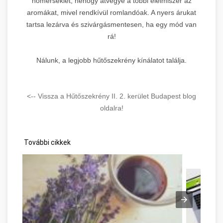
hőmérséklet, nehogy átvegye a többi élelmiszer az
aromákat, mivel rendkívül romlandóak. A nyers árukat
tartsa lezárva és szivárgásmentesen, ha egy mód van
rá!
Nálunk, a legjobb hűtőszekrény kínálatot találja.
<-- Vissza a Hűtőszekrény II. 2. kerület Budapest blog
oldalra!
További cikkek