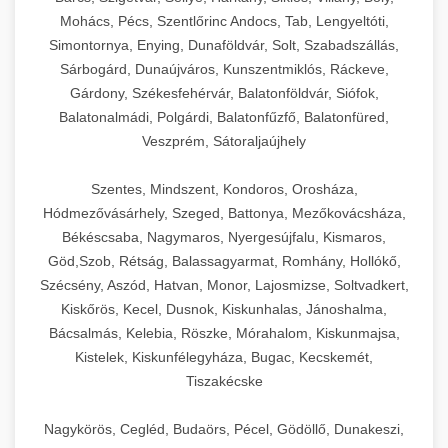
Mohács, Pécs, Szentlőrinc Andocs, Tab, Lengyeltóti,
Simontornya, Enying, Dunaföldvár, Solt, Szabadszállás,
Sárbogárd, Dunaújváros, Kunszentmiklós, Ráckeve,
Gárdony, Székesfehérvár, Balatonföldvár, Siófok,
Balatonalmádi, Polgárdi, Balatonfűzfő, Balatonfüred,
Veszprém, Sátoraljaújhely
Szentes, Mindszent, Kondoros, Orosháza,
Hódmezővásárhely, Szeged, Battonya, Mezőkovácsháza,
Békéscsaba, Nagymaros, Nyergesújfalu, Kismaros,
Göd,Szob, Rétság, Balassagyarmat, Romhány, Hollókő,
Szécsény, Aszód, Hatvan, Monor, Lajosmizse, Soltvadkert,
Kiskőrös, Kecel, Dusnok, Kiskunhalas, Jánoshalma,
Bácsalmás, Kelebia, Röszke, Mórahalom, Kiskunmajsa,
Kistelek, Kiskunfélegyháza, Bugac, Kecskemét,
Tiszakécske
Nagykörös, Cegléd, Budaörs, Pécel, Gödöllő, Dunakeszi,