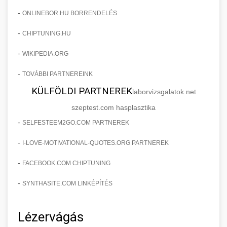
-
ONLINEBOR.HU BORRENDELÉS
-
CHIPTUNING.HU
-
WIKIPEDIA.ORG
-
TOVÁBBI PARTNEREINK
KÜLFÖLDI PARTNEREK
laborvizsgalatok.net
szeptest.com hasplasztika
-
SELFESTEEM2GO.COM PARTNEREK
-
I-LOVE-MOTIVATIONAL-QUOTES.ORG PARTNEREK
-
FACEBOOK.COM CHIPTUNING
-
SYNTHASITE.COM LINKÉPÍTÉS
Lézervágás