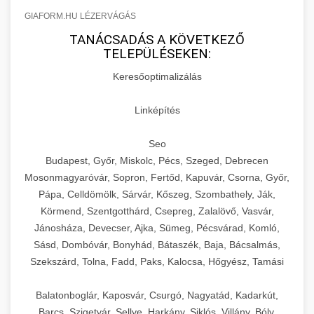
GIAFORM.HU LÉZERVÁGÁS
TANÁCSADÁS A KÖVETKEZŐ
TELEPÜLÉSEKEN:
Keresőoptimalizálás
Linképítés
Seo
Budapest, Győr, Miskolc, Pécs, Szeged, Debrecen
Mosonmagyaróvár, Sopron, Fertőd, Kapuvár, Csorna, Győr,
Pápa, Celldömölk, Sárvár, Kőszeg, Szombathely, Ják,
Körmend, Szentgotthárd, Csepreg, Zalalövő, Vasvár,
Jánosháza, Devecser, Ajka, Sümeg, Pécsvárad, Komló,
Sásd, Dombóvár, Bonyhád, Bátaszék, Baja, Bácsalmás,
Szekszárd, Tolna, Fadd, Paks, Kalocsa, Hőgyész, Tamási
Balatonboglár, Kaposvár, Csurgó, Nagyatád, Kadarkút,
Barcs, Szigetvár, Sellye, Harkány, Siklós, Villány, Bóly,