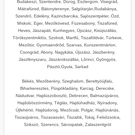
Budakeszi, Szentendre, Dorog, Esztergom, Visegrád,
Mátrafüred, Bátonyterenye, Salgótarján,Rudabánya,
Szendrő, Edelény, Kazincbarcika, Sajószentpéter, Ózd,
Miskolc, Eger, Mezőkövesd, Füzesabony, Tiszafüred,
Heves, Jászapáti, Kunhegyes, Újszász, Kisújszállás,
Törökszentmiklós, Szolnok, Martfű, Tiszaföldvár, Túrkeve,
Mezőtúr, Gyomaendrőd, Szarvas, Kunszentmárton,
Csongrád, Abony, Nagykáta, Újszász, Jászberény,
Jászfényszaru, Jászárokszállás, Lőrinci, Gyöngyös,
Pásztó,Gyula, Sarkad
Békés, Mezőberény, Szeghalom, Berettyóújfalu,
Biharkeresztes, Püspökladány, Karcag, Derecske,
Nádudvar, Hajdúszoboszló, Debrecen, Balmazújváros,
Hajdúböszörmény, Téglás, Hajdúhadház, Nyíradony,
Újfehértó, Hajdúdorog, Mezőcsát, Polgár, Hajdúnánás,
Tiszaújváros, Tiszavasvári, Tiszalök, Tokaj, Felsőzsolca,
Szikszó, Szerencs, Sárospatak, Zalaszentgrót