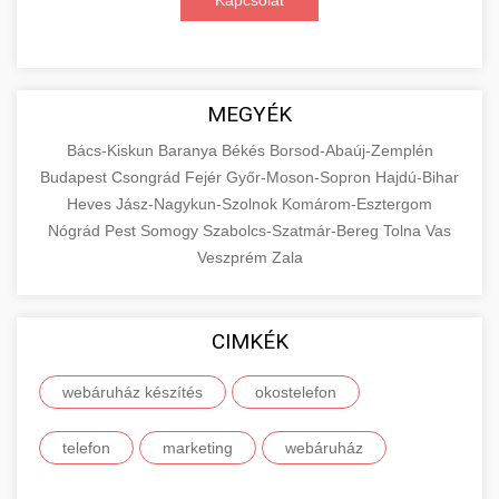
Kapcsolat
MEGYÉK
Bács-Kiskun
Baranya
Békés
Borsod-Abaúj-Zemplén
Budapest
Csongrád
Fejér
Győr-Moson-Sopron
Hajdú-Bihar
Heves
Jász-Nagykun-Szolnok
Komárom-Esztergom
Nógrád
Pest
Somogy
Szabolcs-Szatmár-Bereg
Tolna
Vas
Veszprém
Zala
CIMKÉK
webáruház készítés
okostelefon
telefon
marketing
webáruház