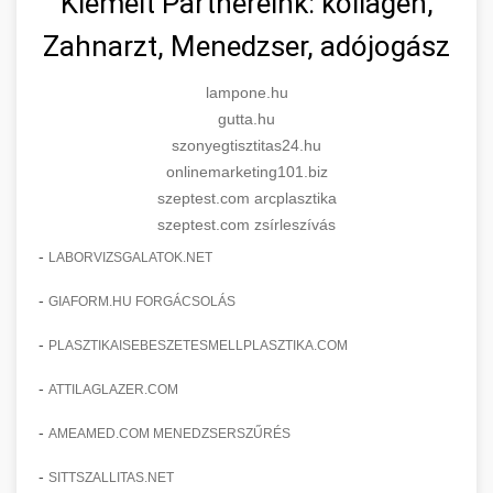
Kiemelt Partnereink: kollagén,
Zahnarzt, Menedzser, adójogász
lampone.hu
gutta.hu
szonyegtisztitas24.hu
onlinemarketing101.biz
szeptest.com arcplasztika
szeptest.com zsírleszívás
-
LABORVIZSGALATOK.NET
-
GIAFORM.HU FORGÁCSOLÁS
-
PLASZTIKAISEBESZETESMELLPLASZTIKA.COM
-
ATTILAGLAZER.COM
-
AMEAMED.COM MENEDZSERSZŰRÉS
-
SITTSZALLITAS.NET