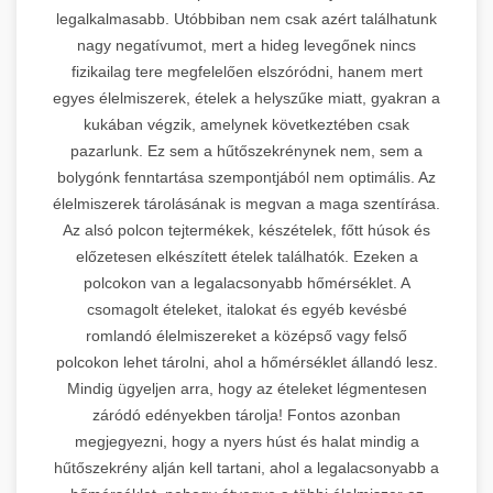
legalkalmasabb. Utóbbiban nem csak azért találhatunk
nagy negatívumot, mert a hideg levegőnek nincs
fizikailag tere megfelelően elszóródni, hanem mert
egyes élelmiszerek, ételek a helyszűke miatt, gyakran a
kukában végzik, amelynek következtében csak
pazarlunk. Ez sem a hűtőszekrénynek nem, sem a
bolygónk fenntartása szempontjából nem optimális. Az
élelmiszerek tárolásának is megvan a maga szentírása.
Az alsó polcon tejtermékek, készételek, főtt húsok és
előzetesen elkészített ételek találhatók. Ezeken a
polcokon van a legalacsonyabb hőmérséklet. A
csomagolt ételeket, italokat és egyéb kevésbé
romlandó élelmiszereket a középső vagy felső
polcokon lehet tárolni, ahol a hőmérséklet állandó lesz.
Mindig ügyeljen arra, hogy az ételeket légmentesen
záródó edényekben tárolja! Fontos azonban
megjegyezni, hogy a nyers húst és halat mindig a
hűtőszekrény alján kell tartani, ahol a legalacsonyabb a