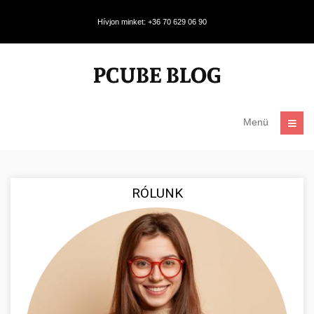
Hívjon minket: +36 70 629 06 90
Menü
RÓLUNK