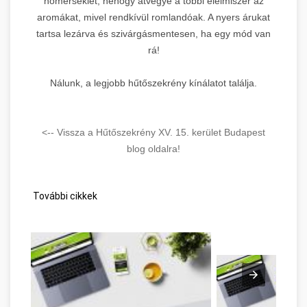
hőmérséklet, nehogy átvegye a többi élelmiszer az
aromákat, mivel rendkívül romlandóak. A nyers árukat
tartsa lezárva és szivárgásmentesen, ha egy mód van
rá!
Nálunk, a legjobb hűtőszekrény kínálatot találja.
<-- Vissza a Hűtőszekrény XV. 15. kerület Budapest
blog oldalra!
További cikkek