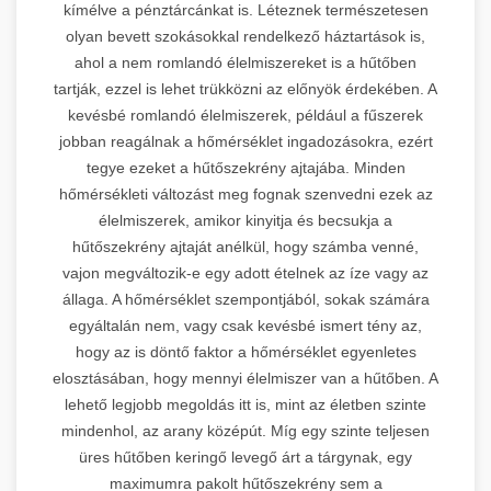
kímélve a pénztárcánkat is. Léteznek természetesen
olyan bevett szokásokkal rendelkező háztartások is,
ahol a nem romlandó élelmiszereket is a hűtőben
tartják, ezzel is lehet trükközni az előnyök érdekében. A
kevésbé romlandó élelmiszerek, például a fűszerek
jobban reagálnak a hőmérséklet ingadozásokra, ezért
tegye ezeket a hűtőszekrény ajtajába. Minden
hőmérsékleti változást meg fognak szenvedni ezek az
élelmiszerek, amikor kinyitja és becsukja a
hűtőszekrény ajtaját anélkül, hogy számba venné,
vajon megváltozik-e egy adott ételnek az íze vagy az
állaga. A hőmérséklet szempontjából, sokak számára
egyáltalán nem, vagy csak kevésbé ismert tény az,
hogy az is döntő faktor a hőmérséklet egyenletes
elosztásában, hogy mennyi élelmiszer van a hűtőben. A
lehető legjobb megoldás itt is, mint az életben szinte
mindenhol, az arany középút. Míg egy szinte teljesen
üres hűtőben keringő levegő árt a tárgynak, egy
maximumra pakolt hűtőszekrény sem a