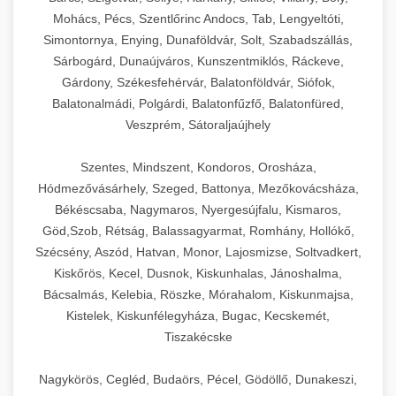
Mohács, Pécs, Szentlőrinc Andocs, Tab, Lengyeltóti,
Simontornya, Enying, Dunaföldvár, Solt, Szabadszállás,
Sárbogárd, Dunaújváros, Kunszentmiklós, Ráckeve,
Gárdony, Székesfehérvár, Balatonföldvár, Siófok,
Balatonalmádi, Polgárdi, Balatonfűzfő, Balatonfüred,
Veszprém, Sátoraljaújhely
Szentes, Mindszent, Kondoros, Orosháza,
Hódmezővásárhely, Szeged, Battonya, Mezőkovácsháza,
Békéscsaba, Nagymaros, Nyergesújfalu, Kismaros,
Göd,Szob, Rétság, Balassagyarmat, Romhány, Hollókő,
Szécsény, Aszód, Hatvan, Monor, Lajosmizse, Soltvadkert,
Kiskőrös, Kecel, Dusnok, Kiskunhalas, Jánoshalma,
Bácsalmás, Kelebia, Röszke, Mórahalom, Kiskunmajsa,
Kistelek, Kiskunfélegyháza, Bugac, Kecskemét,
Tiszakécske
Nagykörös, Cegléd, Budaörs, Pécel, Gödöllő, Dunakeszi,