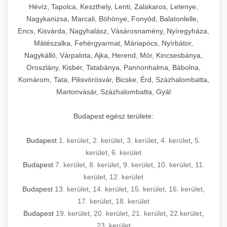
Hévíz, Tapolca, Keszthely, Lenti, Zalakaros, Letenye,
Nagykanizsa, Marcali, Böhönye, Fonyód, Balatonlelle,
Encs, Kisvárda, Nagyhalász, Vásárosnamény, Nyíregyháza,
Mátészalka, Fehérgyarmat, Máriapócs, Nyírbátor,
Nagykálló, Várpalota, Ajka, Herend, Mór, Kincsesbánya,
Oroszlány, Kisbér, Tatabánya, Pannonhalma, Bábolna,
Komárom, Tata, Pilisvörösvár, Bicske, Érd, Százhalombatta,
Martonvásár, Százhalombatta, Gyál
Budapest egész területe:
Budapest
1. kerület
,
2. kerület
,
3. kerület
,
4. kerület
,
5.
kerület
,
6. kerület
Budapest
7. kerület
,
8. kerület
,
9. kerület
,
10. kerület
,
11.
kerület
,
12. kerület
Budapest
13. kerület
,
14. kerület
,
15. kerület
,
16. kerület
,
17. kerület
,
18. kerület
Budapest
19. kerület
,
20. kerület
,
21. kerület
,
22.kerület
,
23. kerület