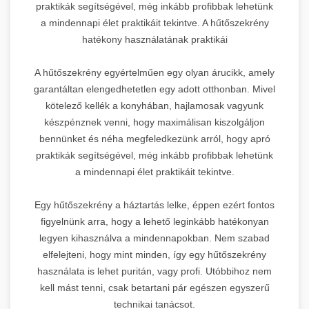
praktikák segítségével, még inkább profibbak lehetünk
a mindennapi élet praktikáit tekintve. A hűtőszekrény
hatékony használatának praktikái
A hűtőszekrény egyértelműen egy olyan árucikk, amely
garantáltan elengedhetetlen egy adott otthonban. Mivel
kötelező kellék a konyhában, hajlamosak vagyunk
készpénznek venni, hogy maximálisan kiszolgáljon
bennünket és néha megfeledkezünk arról, hogy apró
praktikák segítségével, még inkább profibbak lehetünk
a mindennapi élet praktikáit tekintve.
Egy hűtőszekrény a háztartás lelke, éppen ezért fontos
figyelnünk arra, hogy a lehető leginkább hatékonyan
legyen kihasználva a mindennapokban. Nem szabad
elfelejteni, hogy mint minden, így egy hűtőszekrény
használata is lehet puritán, vagy profi. Utóbbihoz nem
kell mást tenni, csak betartani pár egészen egyszerű
technikai tanácsot.