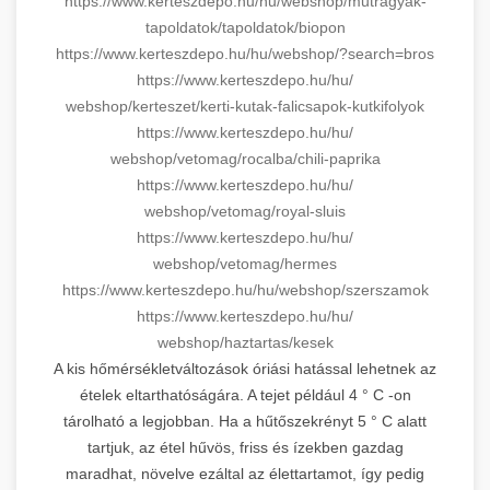
https://www.kerteszdepo.hu/hu/
webshop/mutragyak-
tapoldatok/
tapoldatok/biopon
https://www.kerteszdepo.hu/hu/
webshop/?search=bros
https://www.kerteszdepo.hu/hu/
webshop/kerteszet/kerti-kutak-
falicsapok-kutkifolyok
https://www.kerteszdepo.hu/hu/
webshop/vetomag/rocalba/chili-
paprika
https://www.kerteszdepo.hu/hu/
webshop/vetomag/royal-sluis
https://www.kerteszdepo.hu/hu/
webshop/vetomag/hermes
https://www.kerteszdepo.hu/hu/
webshop/szerszamok
https://www.kerteszdepo.hu/hu/
webshop/haztartas/kesek
A kis hőmérsékletváltozások óriási hatással lehetnek az
ételek eltarthatóságára. A tejet például 4 ° C -on
tárolható a legjobban. Ha a hűtőszekrényt 5 ° C alatt
tartjuk, az étel hűvös, friss és ízekben gazdag
maradhat, növelve ezáltal az élettartamot, így pedig