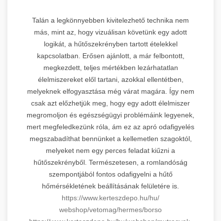
Talán a legkönnyebben kivitelezhető technika nem
más, mint az, hogy vizuálisan követünk egy adott
logikát, a hűtőszekrényben tartott ételekkel
kapcsolatban. Erősen ajánlott, a már felbontott,
megkezdett, teljes mértékben lezárhatatlan
élelmiszereket elől tartani, azokkal ellentétben,
melyeknek elfogyasztása még várat magára. Így nem
csak azt előzhetjük meg, hogy egy adott élelmiszer
megromoljon és egészségügyi problémáink legyenek,
mert megfeledkezünk róla, ám ez az apró odafigyelés
megszabadíthat bennünket a kellemetlen szagoktól,
melyeket nem egy perces feladat kiűzni a
hűtőszekrényből. Természetesen, a romlandóság
szempontjából fontos odafigyelni a hűtő
hőmérsékletének beállításának felületére is.
https://www.kerteszdepo.hu/hu/
webshop/vetomag/hermes/borso