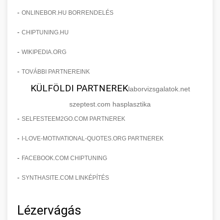
-
ONLINEBOR.HU BORRENDELÉS
-
CHIPTUNING.HU
-
WIKIPEDIA.ORG
-
TOVÁBBI PARTNEREINK
KÜLFÖLDI PARTNEREK
laborvizsgalatok.net
szeptest.com hasplasztika
-
SELFESTEEM2GO.COM PARTNEREK
-
I-LOVE-MOTIVATIONAL-QUOTES.ORG PARTNEREK
-
FACEBOOK.COM CHIPTUNING
-
SYNTHASITE.COM LINKÉPÍTÉS
Lézervágás