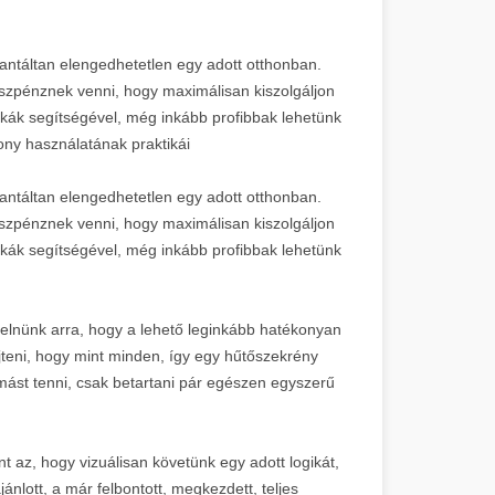
antáltan elengedhetetlen egy adott otthonban.
szpénznek venni, hogy maximálisan kiszolgáljon
kák segítségével, még inkább profibbak lehetünk
kony használatának praktikái
antáltan elengedhetetlen egy adott otthonban.
szpénznek venni, hogy maximálisan kiszolgáljon
kák segítségével, még inkább profibbak lehetünk
yelnünk arra, hogy a lehető leginkább hatékonyan
teni, hogy mint minden, így egy hűtőszekrény
 mást tenni, csak betartani pár egészen egyszerű
 az, hogy vizuálisan követünk egy adott logikát,
ánlott, a már felbontott, megkezdett, teljes