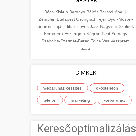
MEGYÉK
Bács-Kiskun
Baranya
Békés
Borsod-Abaúj-
Zemplén
Budapest
Csongrád
Fejér
Győr-Moson-
Sopron
Hajdú-Bihar
Heves
Jász-Nagykun-Szolnok
Komárom-Esztergom
Nógrád
Pest
Somogy
Szabolcs-Szatmár-Bereg
Tolna
Vas
Veszprém
Zala
CIMKÉK
webáruház készítés
okostelefon
telefon
marketing
webáruház
Keresőoptimalizálás