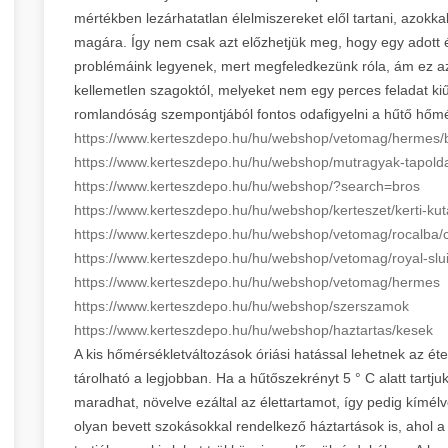
mértékben lezárhatatlan élelmiszereket elől tartani, azokk
magára. Így nem csak azt előzhetjük meg, hogy egy adott
problémáink legyenek, mert megfeledkezünk róla, ám ez a
kellemetlen szagoktól, melyeket nem egy perces feladat ki
romlandóság szempontjából fontos odafigyelni a hűtő hőmér
https://www.kerteszdepo.hu/hu/
webshop/vetomag/hermes/
https://www.kerteszdepo.hu/hu/
webshop/mutragyak-tapolda
https://www.kerteszdepo.hu/hu/
webshop/?search=bros
https://www.kerteszdepo.hu/hu/
webshop/kerteszet/kerti-kut
https://www.kerteszdepo.hu/hu/
webshop/vetomag/rocalba/ch
https://www.kerteszdepo.hu/hu/
webshop/vetomag/royal-slu
https://www.kerteszdepo.hu/hu/
webshop/vetomag/hermes
https://www.kerteszdepo.hu/hu/
webshop/szerszamok
https://www.kerteszdepo.hu/hu/
webshop/haztartas/kesek
A kis hőmérsékletváltozások óriási hatással lehetnek az étel
tárolható a legjobban. Ha a hűtőszekrényt 5 ° C alatt tartju
maradhat, növelve ezáltal az élettartamot, így pedig kímé
olyan bevett szokásokkal rendelkező háztartások is, ahol 