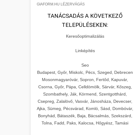
GIAFORM.HU LÉZERVÁGÁS
TANÁCSADÁS A KÖVETKEZŐ
TELEPÜLÉSEKEN:
Keresőoptimalizálás
Linképítés
Seo
Budapest, Győr, Miskolc, Pécs, Szeged, Debrecen
Mosonmagyaróvár, Sopron, Fertőd, Kapuvár,
Csorna, Győr, Pápa, Celldömölk, Sárvár, Kőszeg,
Szombathely, Ják, Körmend, Szentgotthárd,
Csepreg, Zalalövő, Vasvár, Jánosháza, Devecser,
Ajka, Sümeg, Pécsvárad, Komló, Sásd, Dombóvár,
Bonyhád, Bátaszék, Baja, Bácsalmás, Szekszárd,
Tolna, Fadd, Paks, Kalocsa, Hőgyész, Tamási