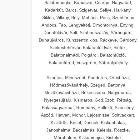
Balatonboglár, Kaposvár, Csurgó, Nagyatád,
Kadarkút, Barcs, Szigetvár, Sellye, Harkány,
Siklós, Villány, Bóly, Mohács, Pécs, Szentlőrinc
Andocs, Tab, Lengyeltóti, Simontornya, Enying,
Dunaföldvár, Solt, Szabadszállás, Sárbogárd,
Dunaújváros, Kunszentmiklós, Ráckeve, Gárdony,
Székesfehérvár, Balatonföldvár, Siófok,
Balatonalmádi, Polgárdi, Balatonfűzfő,
Balatonfüred, Veszprém, Sátoraljaújhely
Szentes, Mindszent, Kondoros, Orosháza,
Hódmezővásárhely, Szeged, Battonya,
Mezőkovácsháza, Békéscsaba, Nagymaros,
Nyergesújfalu, Kismaros, Göd,Szob, Rétság,
Balassagyarmat, Romhány, Hollókő, Szécsény,
Aszód, Hatvan, Monor, Lajosmizse, Soltvadkert,
Kiskőrös, Kecel, Dusnok, Kiskunhalas,
Jánoshalma, Bácsalmás, Kelebia, Röszke,
Mórahalom, Kiskunmajsa, Kistelek,