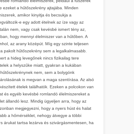
evésbé romlandó élelmiszerek, például a fűszerek
e ezeket a hűtőszekrény ajtajába. Minden
iszerek, amikor kinyitja és becsukja a
gváltozik-e egy adott ételnek az íze vagy az
talán nem, vagy csak kevésbé ismert tény az,
ában, hogy mennyi élelmiszer van a hűtőben. A
enhol, az arany középút. Míg egy szinte teljesen
ra pakolt hűtőszekrény sem a legalkalmasabb.
t a hideg levegőnek nincs fizikailag tere
telek a helyszűke miatt, gyakran a kukában
a hűtőszekrénynek nem, sem a bolygónk
tárolásának is megvan a maga szentírása. Az alsó
készített ételek találhatók. Ezeken a polcokon van
kat és egyéb kevésbé romlandó élelmiszereket a
et állandó lesz. Mindig ügyeljen arra, hogy az
zonban megjegyezni, hogy a nyers húst és halat
nyabb a hőmérséklet, nehogy átvegye a többi
rs árukat tartsa lezárva és szivárgásmentesen, ha