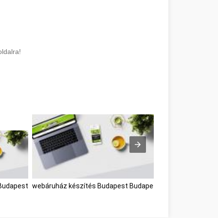
ldalra!
Budapest
webáruház készítés Budapest Budapest
Személyes fejlő