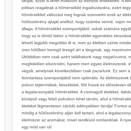
tartják, ezzel is lehet trükközni az előnyök érdekében. A k
jobban reagálnak a hőmérséklet ingadozásokra, ezért tegy
hőmérsékleti változást meg fognak szenvedni ezek az élelm
hűtőszekrény ajtaját anélkül, hogy számba venné, vajon me
állaga. A hőmérséklet szempontjából, sokak számára egyál
hogy az is döntő faktor a hőmérséklet egyenletes elosztás
lehető legjobb megoldás itt is, mint az életben szinte mind
üres hűtőben keringő levegő árt a tárgynak, egy maximum
Utóbbiban nem csak azért találhatunk nagy negatívumot, mer
megfelelően elszóródni, hanem mert egyes élelmiszerek, é
végzik, amelynek következtében csak pazarlunk. Ez sem 
fenntartása szempontjából nem optimális. Az élelmiszerek 
polcon tejtermékek, készételek, főtt húsok és előzetesen el
a legalacsonyabb hőmérséklet. A csomagolt ételeket, italo
középső vagy felső polcokon lehet tárolni, ahol a hőmérsékl
ételeket légmentesen záródó edényekben tárolja! Fontos a
mindig a hűtőszekrény alján kell tartani, ahol a legalacso
élelmiszer az aromákat, mivel rendkívül romlandóak. A nye
egy mód van rá!