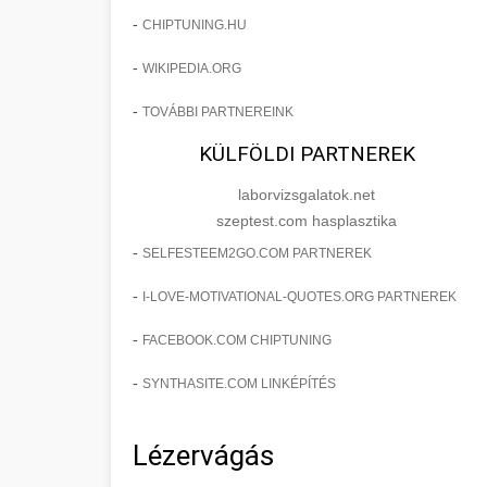
-
CHIPTUNING.HU
-
WIKIPEDIA.ORG
-
TOVÁBBI PARTNEREINK
KÜLFÖLDI PARTNEREK
laborvizsgalatok.net
szeptest.com hasplasztika
-
SELFESTEEM2GO.COM PARTNEREK
-
I-LOVE-MOTIVATIONAL-QUOTES.ORG PARTNEREK
-
FACEBOOK.COM CHIPTUNING
-
SYNTHASITE.COM LINKÉPÍTÉS
Lézervágás