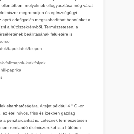
al ellentétben, melyeknek elfogyasztása még várat
 élelmiszer megromoljon és egészségügyi
z apró odafigyelés megszabadíthat bennünket a
űzni a hűtőszekrényből. Természetesen, a
sékletének beállításának felületére is.
borso
tok/
tapoldatok/biopon
ak-
falicsapok-kutkifolyok
ili-
paprika
is
ek eltarthatóságára. A tejet például 4 ° C -on
k, az étel hűvös, friss és ízekben gazdag
lve a pénztárcánkat is. Léteznek természetesen
a nem romlandó élelmiszereket is a hűtőben