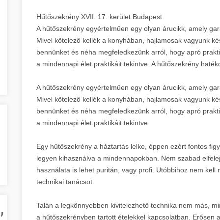
Hűtőszekrény XVII. 17. kerület Budapest
A hűtőszekrény egyértelműen egy olyan árucikk, amely gar
Mivel kötelező kellék a konyhában, hajlamosak vagyunk ké
bennünket és néha megfeledkezünk arról, hogy apró prakti
a mindennapi élet praktikáit tekintve. A hűtőszekrény haté
A hűtőszekrény egyértelműen egy olyan árucikk, amely gar
Mivel kötelező kellék a konyhában, hajlamosak vagyunk ké
bennünket és néha megfeledkezünk arról, hogy apró prakti
a mindennapi élet praktikáit tekintve.
Egy hűtőszekrény a háztartás lelke, éppen ezért fontos fig
legyen kihasználva a mindennapokban. Nem szabad elfelej
használata is lehet puritán, vagy profi. Utóbbihoz nem kell
technikai tanácsot.
,
Talán a legkönnyebben kivitelezhető technika nem más, mint
a hűtőszekrényben tartott ételekkel kapcsolatban. Erősen aj