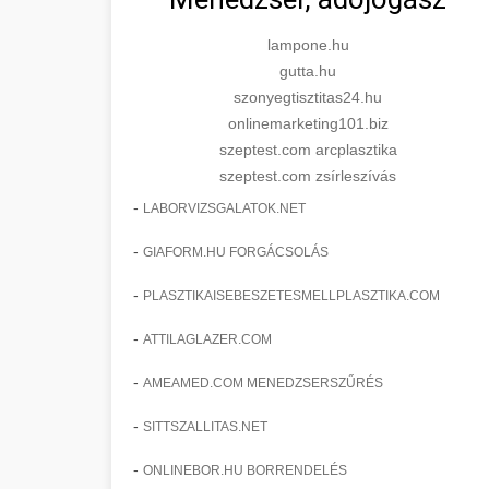
lampone.hu
gutta.hu
szonyegtisztitas24.hu
onlinemarketing101.biz
szeptest.com arcplasztika
szeptest.com zsírleszívás
-
LABORVIZSGALATOK.NET
-
GIAFORM.HU FORGÁCSOLÁS
-
PLASZTIKAISEBESZETESMELLPLASZTIKA.COM
-
ATTILAGLAZER.COM
-
AMEAMED.COM MENEDZSERSZŰRÉS
-
SITTSZALLITAS.NET
-
ONLINEBOR.HU BORRENDELÉS