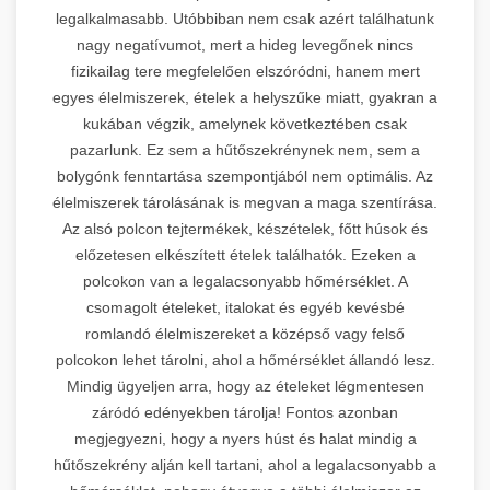
legalkalmasabb. Utóbbiban nem csak azért találhatunk
nagy negatívumot, mert a hideg levegőnek nincs
fizikailag tere megfelelően elszóródni, hanem mert
egyes élelmiszerek, ételek a helyszűke miatt, gyakran a
kukában végzik, amelynek következtében csak
pazarlunk. Ez sem a hűtőszekrénynek nem, sem a
bolygónk fenntartása szempontjából nem optimális. Az
élelmiszerek tárolásának is megvan a maga szentírása.
Az alsó polcon tejtermékek, készételek, főtt húsok és
előzetesen elkészített ételek találhatók. Ezeken a
polcokon van a legalacsonyabb hőmérséklet. A
csomagolt ételeket, italokat és egyéb kevésbé
romlandó élelmiszereket a középső vagy felső
polcokon lehet tárolni, ahol a hőmérséklet állandó lesz.
Mindig ügyeljen arra, hogy az ételeket légmentesen
záródó edényekben tárolja! Fontos azonban
megjegyezni, hogy a nyers húst és halat mindig a
hűtőszekrény alján kell tartani, ahol a legalacsonyabb a