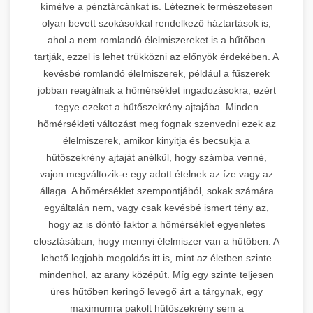
kímélve a pénztárcánkat is. Léteznek természetesen
olyan bevett szokásokkal rendelkező háztartások is,
ahol a nem romlandó élelmiszereket is a hűtőben
tartják, ezzel is lehet trükközni az előnyök érdekében. A
kevésbé romlandó élelmiszerek, például a fűszerek
jobban reagálnak a hőmérséklet ingadozásokra, ezért
tegye ezeket a hűtőszekrény ajtajába. Minden
hőmérsékleti változást meg fognak szenvedni ezek az
élelmiszerek, amikor kinyitja és becsukja a
hűtőszekrény ajtaját anélkül, hogy számba venné,
vajon megváltozik-e egy adott ételnek az íze vagy az
állaga. A hőmérséklet szempontjából, sokak számára
egyáltalán nem, vagy csak kevésbé ismert tény az,
hogy az is döntő faktor a hőmérséklet egyenletes
elosztásában, hogy mennyi élelmiszer van a hűtőben. A
lehető legjobb megoldás itt is, mint az életben szinte
mindenhol, az arany középút. Míg egy szinte teljesen
üres hűtőben keringő levegő árt a tárgynak, egy
maximumra pakolt hűtőszekrény sem a