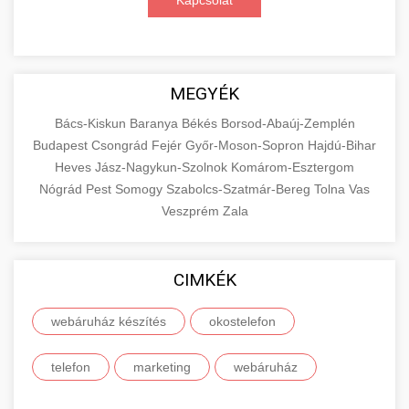
Kapcsolat
MEGYÉK
Bács-Kiskun
Baranya
Békés
Borsod-Abaúj-Zemplén
Budapest
Csongrád
Fejér
Győr-Moson-Sopron
Hajdú-Bihar
Heves
Jász-Nagykun-Szolnok
Komárom-Esztergom
Nógrád
Pest
Somogy
Szabolcs-Szatmár-Bereg
Tolna
Vas
Veszprém
Zala
CIMKÉK
webáruház készítés
okostelefon
telefon
marketing
webáruház