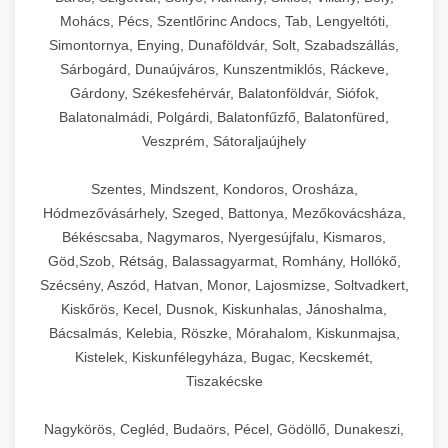
Mohács, Pécs, Szentlőrinc Andocs, Tab, Lengyeltóti,
Simontornya, Enying, Dunaföldvár, Solt, Szabadszállás,
Sárbogárd, Dunaújváros, Kunszentmiklós, Ráckeve,
Gárdony, Székesfehérvár, Balatonföldvár, Siófok,
Balatonalmádi, Polgárdi, Balatonfűzfő, Balatonfüred,
Veszprém, Sátoraljaújhely
Szentes, Mindszent, Kondoros, Orosháza,
Hódmezővásárhely, Szeged, Battonya, Mezőkovácsháza,
Békéscsaba, Nagymaros, Nyergesújfalu, Kismaros,
Göd,Szob, Rétság, Balassagyarmat, Romhány, Hollókő,
Szécsény, Aszód, Hatvan, Monor, Lajosmizse, Soltvadkert,
Kiskőrös, Kecel, Dusnok, Kiskunhalas, Jánoshalma,
Bácsalmás, Kelebia, Röszke, Mórahalom, Kiskunmajsa,
Kistelek, Kiskunfélegyháza, Bugac, Kecskemét,
Tiszakécske
Nagykörös, Cegléd, Budaörs, Pécel, Gödöllő, Dunakeszi,