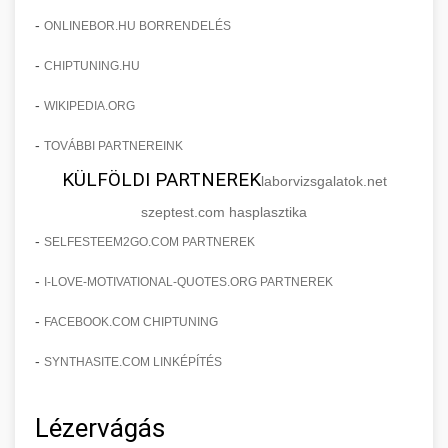
-
ONLINEBOR.HU BORRENDELÉS
-
CHIPTUNING.HU
-
WIKIPEDIA.ORG
-
TOVÁBBI PARTNEREINK
KÜLFÖLDI PARTNEREK
laborvizsgalatok.net
szeptest.com hasplasztika
-
SELFESTEEM2GO.COM PARTNEREK
-
I-LOVE-MOTIVATIONAL-QUOTES.ORG PARTNEREK
-
FACEBOOK.COM CHIPTUNING
-
SYNTHASITE.COM LINKÉPÍTÉS
Lézervágás