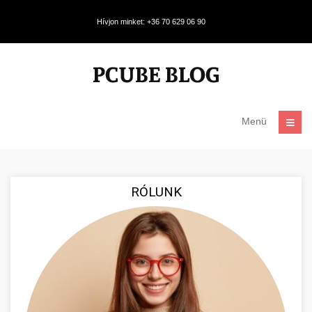
Hívjon minket: +36 70 629 06 90
Menü
RÓLUNK