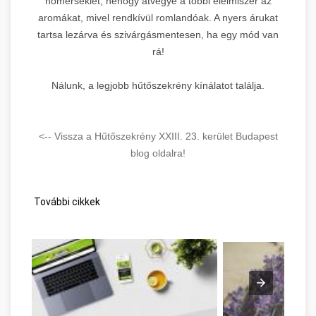
hőmérséklet, nehogy átvegye a többi élelmiszer az
aromákat, mivel rendkívül romlandóak. A nyers árukat
tartsa lezárva és szivárgásmentesen, ha egy mód van
rá!
Nálunk, a legjobb hűtőszekrény kínálatot találja.
<-- Vissza a Hűtőszekrény XXIII. 23. kerület Budapest
blog oldalra!
További cikkek