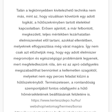
Talán a legkönnyebben kivitelezhető technika nem
más, mint az, hogy vizuálisan követünk egy adott
logikát, a hűtőszekrényben tartott ételekkel
kapcsolatban. Erősen ajánlott, a már felbontott,
megkezdett, teljes mértékben lezárhatatlan
élelmiszereket elől tartani, azokkal ellentétben,
melyeknek elfogyasztása még várat magára. Így nem
csak azt előzhetjük meg, hogy egy adott élelmiszer
megromoljon és egészségügyi problémáink legyenek,
mert megfeledkezünk róla, ám ez az apró odafigyelés
megszabadíthat bennünket a kellemetlen szagoktól,
melyeket nem egy perces feladat kiűzni a
hűtőszekrényből. Természetesen, a romlandóság
szempontjából fontos odafigyelni a hűtő
hőmérsékletének beállításának felületére is.
https://www.kerteszdepo.hu/hu/
webshop/vetomag/hermes/borso