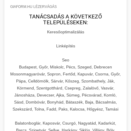
GIAFORM.HU LÉZERVÁGÁS
TANÁCSADÁS A KÖVETKEZŐ
TELEPÜLÉSEKEN:
Keresőoptimalizálás
Linképítés
Seo
Budapest, Győr, Miskolc, Pécs, Szeged, Debrecen
Mosonmagyaróvár, Sopron, Fertőd, Kapuvár, Csorna, Győr,
Pápa, Celldömölk, Sárvár, Kőszeg, Szombathely, Ják,
Körmend, Szentgotthárd, Csepreg, Zalalövő, Vasvár,
Jánosháza, Devecser, Ajka, Sümeg, Pécsvárad, Komló,
Sásd, Dombóvár, Bonyhád, Bátaszék, Baja, Bácsalmás,
Szekszárd, Tolna, Fadd, Paks, Kalocsa, Hőgyész, Tamási
Balatonboglár, Kaposvár, Csurgó, Nagyatád, Kadarkút,
Barcs, Szigetvár, Sellye, Harkány, Siklós, Villány, Bóly,