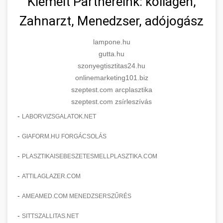
Kiemelt Partnereink: kollagén,
Zahnarzt, Menedzser, adójogász
lampone.hu
gutta.hu
szonyegtisztitas24.hu
onlinemarketing101.biz
szeptest.com arcplasztika
szeptest.com zsírleszívás
-
LABORVIZSGALATOK.NET
-
GIAFORM.HU FORGÁCSOLÁS
-
PLASZTIKAISEBESZETESMELLPLASZTIKA.COM
-
ATTILAGLAZER.COM
-
AMEAMED.COM MENEDZSERSZŰRÉS
-
SITTSZALLITAS.NET