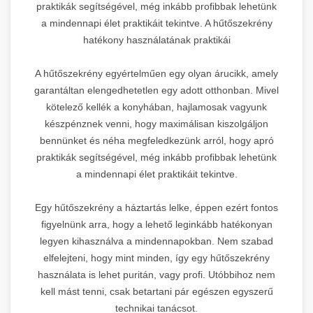
praktikák segítségével, még inkább profibbak lehetünk
a mindennapi élet praktikáit tekintve. A hűtőszekrény
hatékony használatának praktikái
A hűtőszekrény egyértelműen egy olyan árucikk, amely
garantáltan elengedhetetlen egy adott otthonban. Mivel
kötelező kellék a konyhában, hajlamosak vagyunk
készpénznek venni, hogy maximálisan kiszolgáljon
bennünket és néha megfeledkezünk arról, hogy apró
praktikák segítségével, még inkább profibbak lehetünk
a mindennapi élet praktikáit tekintve.
Egy hűtőszekrény a háztartás lelke, éppen ezért fontos
figyelnünk arra, hogy a lehető leginkább hatékonyan
legyen kihasználva a mindennapokban. Nem szabad
elfelejteni, hogy mint minden, így egy hűtőszekrény
használata is lehet puritán, vagy profi. Utóbbihoz nem
kell mást tenni, csak betartani pár egészen egyszerű
technikai tanácsot.