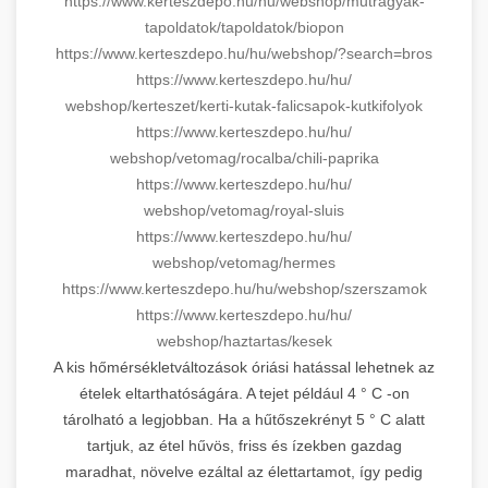
https://www.kerteszdepo.hu/hu/
webshop/mutragyak-
tapoldatok/
tapoldatok/biopon
https://www.kerteszdepo.hu/hu/
webshop/?search=bros
https://www.kerteszdepo.hu/hu/
webshop/kerteszet/kerti-kutak-
falicsapok-kutkifolyok
https://www.kerteszdepo.hu/hu/
webshop/vetomag/rocalba/chili-
paprika
https://www.kerteszdepo.hu/hu/
webshop/vetomag/royal-sluis
https://www.kerteszdepo.hu/hu/
webshop/vetomag/hermes
https://www.kerteszdepo.hu/hu/
webshop/szerszamok
https://www.kerteszdepo.hu/hu/
webshop/haztartas/kesek
A kis hőmérsékletváltozások óriási hatással lehetnek az
ételek eltarthatóságára. A tejet például 4 ° C -on
tárolható a legjobban. Ha a hűtőszekrényt 5 ° C alatt
tartjuk, az étel hűvös, friss és ízekben gazdag
maradhat, növelve ezáltal az élettartamot, így pedig