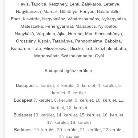
Hévíz, Tapolca, Keszthely, Lenti, Zalakaros, Letenye,
Nagykanizsa, Marcali, Böhönye, Fonyód, Balatonlelle,
Encs, Kisvárda, Nagyhalász, Vásárosnamény, Nyíregyháza,
Mátészalka, Fehérgyarmat, Máriapócs, Nyírbátor,
Nagykálló, Várpalota, Ajka, Herend, Mór, Kincsesbánya,
Oroszlány, Kisbér, Tatabánya, Pannonhalma, Bábolna,
Komárom, Tata, Pilisvörösvár, Bicske, Érd, Százhalombatta,
Martonvásár, Százhalombatta, Gyál
Budapest egész területe:
Budapest
1. kerület
,
2. kerület
,
3. kerület
,
4. kerület
,
5.
kerület
,
6. kerület
Budapest
7. kerület
,
8. kerület
,
9. kerület
,
10. kerület
,
11.
kerület
,
12. kerület
Budapest
13. kerület
,
14. kerület
,
15. kerület
,
16. kerület
,
17. kerület
,
18. kerület
Budapest
19. kerület
,
20. kerület
,
21. kerület
,
22.kerület
,
23. kerület