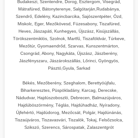
Budakeszi, Szentendre, Dorog, Esztergom, Visegrád,
Mátrafüred, Bátonyterenye, Salgótarján,Rudabánya,
Szendrő, Edelény, Kazincbarcika, Sajószentpéter, Ózd,
Miskolc, Eger, Mezőkövesd, Füzesabony, Tiszafüred,
Heves, Jászapáti, Kunhegyes, Újszász, Kisújszállás,
Törökszentmiklós, Szolnok, Martfű, Tiszaföldvár, Túrkeve,
Mezőtúr, Gyomaendrőd, Szarvas, Kunszentmárton,
Csongrád, Abony, Nagykáta, Újszász, Jászberény,
Jászfényszaru, Jászárokszállás, Lőrinci, Gyöngyös,
Pásztó,Gyula, Sarkad
Békés, Mezőberény, Szeghalom, Berettyóújfalu,
Biharkeresztes, Püspökladány, Karcag, Derecske,
Nádudvar, Hajdúszoboszló, Debrecen, Balmazújváros,
Hajdúböszörmény, Téglás, Hajdúhadház, Nyíradony,
Újfehértó, Hajdúdorog, Mezőcsát, Polgár, Hajdúnánás,
Tiszaújváros, Tiszavasvári, Tiszalök, Tokaj, Felsőzsolca,
Szikszó, Szerencs, Sárospatak, Zalaszentgrót