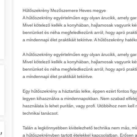
Hűtőszekrény Mezőszemere Heves megye
A hűtőszekrény egyértelműen egy olyan árucikk, amely gar
Mivel kötelező kellék a konyhában, hajlamosak vagyunk ké
bennünket és néha megfeledkezünk arról, hogy apró prakti
a mindennapi élet praktikáit tekintve. A hűtőszekrény haté
A hűtőszekrény egyértelműen egy olyan árucikk, amely gar
Mivel kötelező kellék a konyhában, hajlamosak vagyunk ké
bennünket és néha megfeledkezünk arról, hogy apró prakti
a mindennapi élet praktikáit tekintve.
Egy hűtőszekrény a háztartás lelke, éppen ezért fontos fig
legyen kihasználva a mindennapokban. Nem szabad elfelej
használata is lehet puritán, vagy profi. Utóbbihoz nem kell
technikai tanácsot.
,
Talán a legkönnyebben kivitelezhető technika nem más, mint
a hűtőszekrényben tartott ételekkel kapcsolatban. Erősen aj