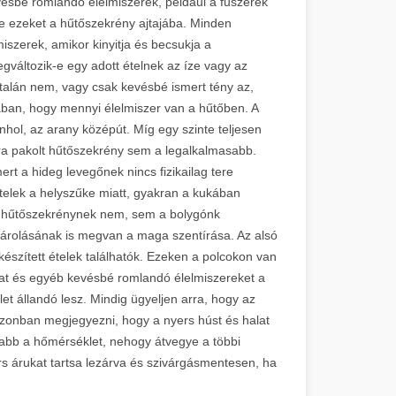
evésbé romlandó élelmiszerek, például a fűszerek
e ezeket a hűtőszekrény ajtajába. Minden
iszerek, amikor kinyitja és becsukja a
gváltozik-e egy adott ételnek az íze vagy az
talán nem, vagy csak kevésbé ismert tény az,
ában, hogy mennyi élelmiszer van a hűtőben. A
enhol, az arany középút. Míg egy szinte teljesen
ra pakolt hűtőszekrény sem a legalkalmasabb.
t a hideg levegőnek nincs fizikailag tere
telek a helyszűke miatt, gyakran a kukában
a hűtőszekrénynek nem, sem a bolygónk
tárolásának is megvan a maga szentírása. Az alsó
készített ételek találhatók. Ezeken a polcokon van
kat és egyéb kevésbé romlandó élelmiszereket a
et állandó lesz. Mindig ügyeljen arra, hogy az
zonban megjegyezni, hogy a nyers húst és halat
nyabb a hőmérséklet, nehogy átvegye a többi
rs árukat tartsa lezárva és szivárgásmentesen, ha