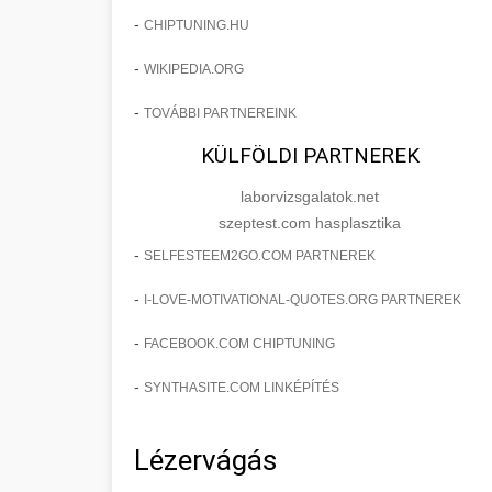
-
CHIPTUNING.HU
-
WIKIPEDIA.ORG
-
TOVÁBBI PARTNEREINK
KÜLFÖLDI PARTNEREK
laborvizsgalatok.net
szeptest.com hasplasztika
-
SELFESTEEM2GO.COM PARTNEREK
-
I-LOVE-MOTIVATIONAL-QUOTES.ORG PARTNEREK
-
FACEBOOK.COM CHIPTUNING
-
SYNTHASITE.COM LINKÉPÍTÉS
Lézervágás