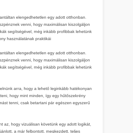
antáltan elengedhetetlen egy adott otthonban.
szpénznek venni, hogy maximálisan kiszolgáljon
kák segítségével, még inkább profibbak lehetünk
kony használatának praktikái
antáltan elengedhetetlen egy adott otthonban.
szpénznek venni, hogy maximálisan kiszolgáljon
kák segítségével, még inkább profibbak lehetünk
yelnünk arra, hogy a lehető leginkább hatékonyan
teni, hogy mint minden, így egy hűtőszekrény
 mást tenni, csak betartani pár egészen egyszerű
 az, hogy vizuálisan követünk egy adott logikát,
ánlott, a már felbontott, megkezdett, teljes