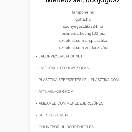
lampone.hu
gutta.hu
szonyegtisztitas24.hu
onlinemarketing101.biz
szeptest.com arcplasztika
szeptest.com zsírleszívás
-
LABORVIZSGALATOK.NET
-
GIAFORM.HU FORGÁCSOLÁS
-
PLASZTIKAISEBESZETESMELLPLASZTIKA.COM
-
ATTILAGLAZER.COM
-
AMEAMED.COM MENEDZSERSZŰRÉS
-
SITTSZALLITAS.NET
-
ONLINEBOR.HU BORRENDELÉS