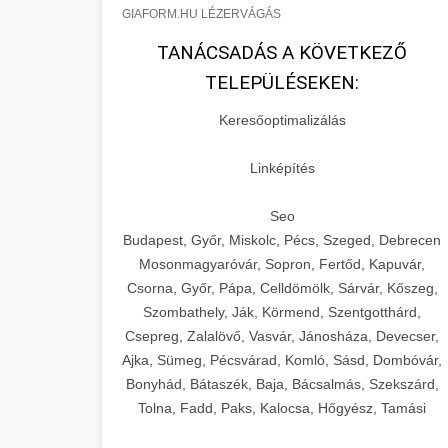
GIAFORM.HU LÉZERVÁGÁS
TANÁCSADÁS A KÖVETKEZŐ
TELEPÜLÉSEKEN:
Keresőoptimalizálás
Linképítés
Seo
Budapest, Győr, Miskolc, Pécs, Szeged, Debrecen
Mosonmagyaróvár, Sopron, Fertőd, Kapuvár,
Csorna, Győr, Pápa, Celldömölk, Sárvár, Kőszeg,
Szombathely, Ják, Körmend, Szentgotthárd,
Csepreg, Zalalövő, Vasvár, Jánosháza, Devecser,
Ajka, Sümeg, Pécsvárad, Komló, Sásd, Dombóvár,
Bonyhád, Bátaszék, Baja, Bácsalmás, Szekszárd,
Tolna, Fadd, Paks, Kalocsa, Hőgyész, Tamási