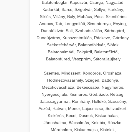
Balatonboglár, Kaposvár, Csurgó, Nagyatád,
Kadarkút, Barcs, Szigetvár, Sellye, Harkány,
Siklós, Villány, Bóly, Mohács, Pécs, Szentlőrinc
Andocs, Tab, Lengyeltóti, Simontornya, Enying,
Dunaföldvár, Solt, Szabadszállás, Sárbogárd,
Dunaújváros, Kunszentmiklós, Ráckeve, Gárdony,
Székesfehérvár, Balatonföldvár, Siófok,
Balatonalmádi, Polgárdi, Balatonfűzfő,
Balatonfüred, Veszprém, Sátoraljaújhely
Szentes, Mindszent, Kondoros, Orosháza,
Hódmezővásárhely, Szeged, Battonya,
Mezőkovácsháza, Békéscsaba, Nagymaros,
Nyergesújfalu, Kismaros, Göd,Szob, Rétság,
Balassagyarmat, Romhány, Hollókő, Szécsény,
Aszód, Hatvan, Monor, Lajosmizse, Soltvadkert,
Kiskőrös, Kecel, Dusnok, Kiskunhalas,
Jánoshalma, Bácsalmás, Kelebia, Röszke,
Mórahalom, Kiskunmajsa, Kistelek,