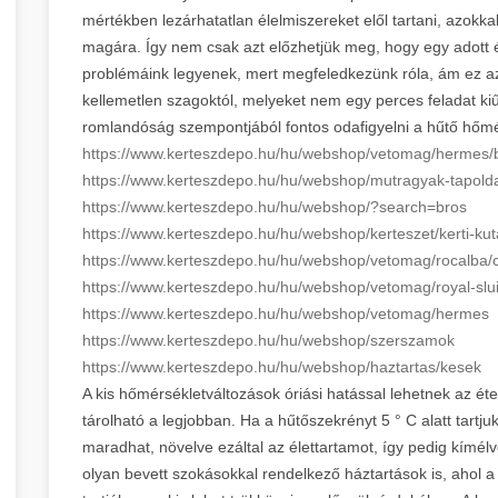
mértékben lezárhatatlan élelmiszereket elől tartani, azokk
magára. Így nem csak azt előzhetjük meg, hogy egy adott
problémáink legyenek, mert megfeledkezünk róla, ám ez a
kellemetlen szagoktól, melyeket nem egy perces feladat ki
romlandóság szempontjából fontos odafigyelni a hűtő hőmér
https://www.kerteszdepo.hu/hu/
webshop/vetomag/hermes/
https://www.kerteszdepo.hu/hu/
webshop/mutragyak-tapolda
https://www.kerteszdepo.hu/hu/
webshop/?search=bros
https://www.kerteszdepo.hu/hu/
webshop/kerteszet/kerti-kut
https://www.kerteszdepo.hu/hu/
webshop/vetomag/rocalba/ch
https://www.kerteszdepo.hu/hu/
webshop/vetomag/royal-slu
https://www.kerteszdepo.hu/hu/
webshop/vetomag/hermes
https://www.kerteszdepo.hu/hu/
webshop/szerszamok
https://www.kerteszdepo.hu/hu/
webshop/haztartas/kesek
A kis hőmérsékletváltozások óriási hatással lehetnek az étel
tárolható a legjobban. Ha a hűtőszekrényt 5 ° C alatt tartju
maradhat, növelve ezáltal az élettartamot, így pedig kímé
olyan bevett szokásokkal rendelkező háztartások is, ahol 