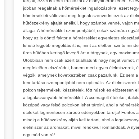
tartják, ezzel is lehet trükközni az előnyök érdekében. A k
jobban reagálnak a hőmérséklet ingadozásokra, ezért tegy
hőmérsékleti változást meg fognak szenvedni ezek az élelm
hűtőszekrény ajtaját anélkül, hogy számba venné, vajon me
állaga. A hőmérséklet szempontjából, sokak számára egyál
hogy az is döntő faktor a hőmérséklet egyenletes elosztás
lehető legjobb megoldás itt is, mint az életben szinte mind
üres hűtőben keringő levegő árt a tárgynak, egy maximum
Utóbbiban nem csak azért találhatunk nagy negatívumot, mer
megfelelően elszóródni, hanem mert egyes élelmiszerek, é
végzik, amelynek következtében csak pazarlunk. Ez sem 
fenntartása szempontjából nem optimális. Az élelmiszerek 
polcon tejtermékek, készételek, főtt húsok és előzetesen el
a legalacsonyabb hőmérséklet. A csomagolt ételeket, italo
középső vagy felső polcokon lehet tárolni, ahol a hőmérsékl
ételeket légmentesen záródó edényekben tárolja! Fontos a
mindig a hűtőszekrény alján kell tartani, ahol a legalacso
élelmiszer az aromákat, mivel rendkívül romlandóak. A nye
egy mód van rá!