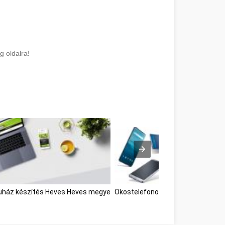
 oldalra!
ház készítés Heves Heves megye
Okostelefonok Heves Heves meg