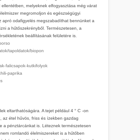
al ellentétben, melyeknek elfogyasztása még várat
 élelmiszer megromoljon és egészségügyi
z apró odafigyelés megszabadíthat bennünket a
űzni a hűtőszekrényből. Természetesen, a
sékletének beállításának felületére is.
borso
tok/
tapoldatok/biopon
ak-
falicsapok-kutkifolyok
ili-
paprika
is
ek eltarthatóságára. A tejet például 4 ° C -on
k, az étel hűvös, friss és ízekben gazdag
lve a pénztárcánkat is. Léteznek természetesen
a nem romlandó élelmiszereket is a hűtőben