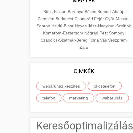
MEGYÉK
Bács-Kiskun
Baranya
Békés
Borsod-Abaúj-
Zemplén
Budapest
Csongrád
Fejér
Győr-Moson-
Sopron
Hajdú-Bihar
Heves
Jász-Nagykun-Szolnok
Komárom-Esztergom
Nógrád
Pest
Somogy
Szabolcs-Szatmár-Bereg
Tolna
Vas
Veszprém
Zala
CIMKÉK
webáruház készítés
okostelefon
telefon
marketing
webáruház
Keresőoptimalizálás