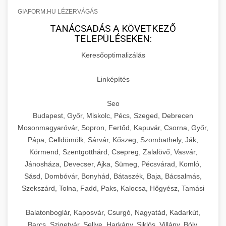
GIAFORM.HU LÉZERVÁGÁS
TANÁCSADÁS A KÖVETKEZŐ
TELEPÜLÉSEKEN:
Keresőoptimalizálás
Linképítés
Seo
Budapest, Győr, Miskolc, Pécs, Szeged, Debrecen
Mosonmagyaróvár, Sopron, Fertőd, Kapuvár, Csorna, Győr,
Pápa, Celldömölk, Sárvár, Kőszeg, Szombathely, Ják,
Körmend, Szentgotthárd, Csepreg, Zalalövő, Vasvár,
Jánosháza, Devecser, Ajka, Sümeg, Pécsvárad, Komló,
Sásd, Dombóvár, Bonyhád, Bátaszék, Baja, Bácsalmás,
Szekszárd, Tolna, Fadd, Paks, Kalocsa, Hőgyész, Tamási
Balatonboglár, Kaposvár, Csurgó, Nagyatád, Kadarkút,
Barcs, Szigetvár, Sellye, Harkány, Siklós, Villány, Bóly,