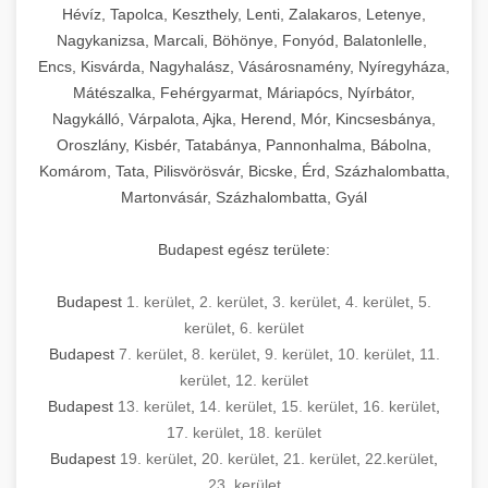
Hévíz, Tapolca, Keszthely, Lenti, Zalakaros, Letenye,
Nagykanizsa, Marcali, Böhönye, Fonyód, Balatonlelle,
Encs, Kisvárda, Nagyhalász, Vásárosnamény, Nyíregyháza,
Mátészalka, Fehérgyarmat, Máriapócs, Nyírbátor,
Nagykálló, Várpalota, Ajka, Herend, Mór, Kincsesbánya,
Oroszlány, Kisbér, Tatabánya, Pannonhalma, Bábolna,
Komárom, Tata, Pilisvörösvár, Bicske, Érd, Százhalombatta,
Martonvásár, Százhalombatta, Gyál
Budapest egész területe:
Budapest
1. kerület
,
2. kerület
,
3. kerület
,
4. kerület
,
5.
kerület
,
6. kerület
Budapest
7. kerület
,
8. kerület
,
9. kerület
,
10. kerület
,
11.
kerület
,
12. kerület
Budapest
13. kerület
,
14. kerület
,
15. kerület
,
16. kerület
,
17. kerület
,
18. kerület
Budapest
19. kerület
,
20. kerület
,
21. kerület
,
22.kerület
,
23. kerület