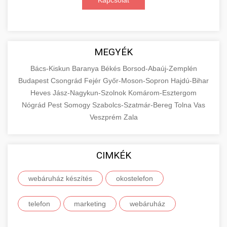
Kapcsolat
MEGYÉK
Bács-Kiskun
Baranya
Békés
Borsod-Abaúj-Zemplén
Budapest
Csongrád
Fejér
Győr-Moson-Sopron
Hajdú-Bihar
Heves
Jász-Nagykun-Szolnok
Komárom-Esztergom
Nógrád
Pest
Somogy
Szabolcs-Szatmár-Bereg
Tolna
Vas
Veszprém
Zala
CIMKÉK
webáruház készítés
okostelefon
telefon
marketing
webáruház