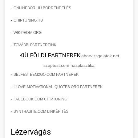
-
ONLINEBOR.HU BORRENDELÉS
-
CHIPTUNING.HU
-
WIKIPEDIA.ORG
-
TOVÁBBI PARTNEREINK
KÜLFÖLDI PARTNEREK
laborvizsgalatok.net
szeptest.com hasplasztika
-
SELFESTEEM2GO.COM PARTNEREK
-
I-LOVE-MOTIVATIONAL-QUOTES.ORG PARTNEREK
-
FACEBOOK.COM CHIPTUNING
-
SYNTHASITE.COM LINKÉPÍTÉS
Lézervágás