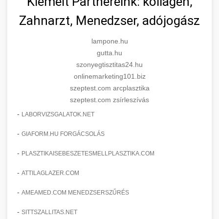
Kiemelt Partnereink: kollagén,
Zahnarzt, Menedzser, adójogász
lampone.hu
gutta.hu
szonyegtisztitas24.hu
onlinemarketing101.biz
szeptest.com arcplasztika
szeptest.com zsírleszívás
-
LABORVIZSGALATOK.NET
-
GIAFORM.HU FORGÁCSOLÁS
-
PLASZTIKAISEBESZETESMELLPLASZTIKA.COM
-
ATTILAGLAZER.COM
-
AMEAMED.COM MENEDZSERSZŰRÉS
-
SITTSZALLITAS.NET