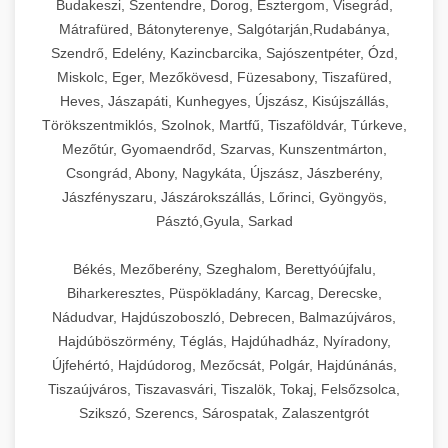
Budakeszi, Szentendre, Dorog, Esztergom, Visegrád,
Mátrafüred, Bátonyterenye, Salgótarján,Rudabánya,
Szendrő, Edelény, Kazincbarcika, Sajószentpéter, Ózd,
Miskolc, Eger, Mezőkövesd, Füzesabony, Tiszafüred,
Heves, Jászapáti, Kunhegyes, Újszász, Kisújszállás,
Törökszentmiklós, Szolnok, Martfű, Tiszaföldvár, Túrkeve,
Mezőtúr, Gyomaendrőd, Szarvas, Kunszentmárton,
Csongrád, Abony, Nagykáta, Újszász, Jászberény,
Jászfényszaru, Jászárokszállás, Lőrinci, Gyöngyös,
Pásztó,Gyula, Sarkad
Békés, Mezőberény, Szeghalom, Berettyóújfalu,
Biharkeresztes, Püspökladány, Karcag, Derecske,
Nádudvar, Hajdúszoboszló, Debrecen, Balmazújváros,
Hajdúböszörmény, Téglás, Hajdúhadház, Nyíradony,
Újfehértó, Hajdúdorog, Mezőcsát, Polgár, Hajdúnánás,
Tiszaújváros, Tiszavasvári, Tiszalök, Tokaj, Felsőzsolca,
Szikszó, Szerencs, Sárospatak, Zalaszentgrót