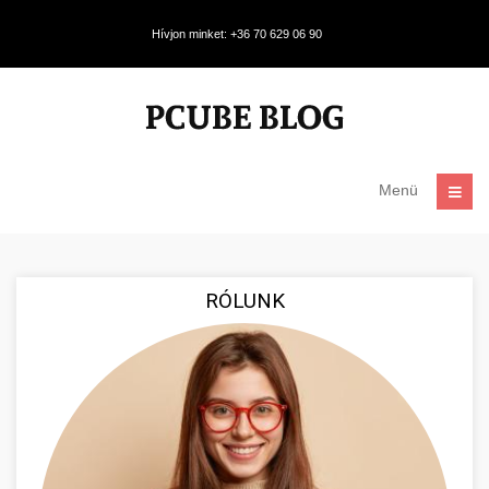
Hívjon minket: +36 70 629 06 90
Menü
RÓLUNK