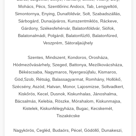
Mohács, Pécs, Szentlőrinc Andocs, Tab, Lengyeltóti,
Simontornya, Enying, Dunaföldvár, Solt, Szabadszállás,
Sárbogárd, Dunaújváros, Kunszentmiklós, Ráckeve,
Gárdony, Székesfehérvár, Balatonföldvár, Siófok,
Balatonalmádi, Polgárdi, Balatonfűzfő, Balatonfüred,
Veszprém, Sátoraljaújhely
Szentes, Mindszent, Kondoros, Orosháza,
Hódmezővásárhely, Szeged, Battonya, Mezőkovácsháza,
Békéscsaba, Nagymaros, Nyergesújfalu, Kismaros,
Göd,Szob, Rétság, Balassagyarmat, Romhány, Hollókő,
Szécsény, Aszód, Hatvan, Monor, Lajosmizse, Soltvadkert,
Kiskőrös, Kecel, Dusnok, Kiskunhalas, Jánoshalma,
Bácsalmás, Kelebia, Röszke, Mórahalom, Kiskunmajsa,
Kistelek, Kiskunfélegyháza, Bugac, Kecskemét,
Tiszakécske
Nagykörös, Cegléd, Budaörs, Pécel, Gödöllő, Dunakeszi,