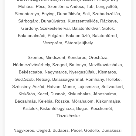
Mohács, Pécs, Szentlőrinc Andocs, Tab, Lengyeltóti,
Simontornya, Enying, Dunaföldvár, Solt, Szabadszállás,
Sárbogárd, Dunaújváros, Kunszentmiklós, Ráckeve,
Gárdony, Székesfehérvár, Balatonföldvár, Siófok,
Balatonalmádi, Polgárdi, Balatonfűzfő, Balatonfüred,
Veszprém, Sátoraljaújhely
Szentes, Mindszent, Kondoros, Orosháza,
Hódmezővásárhely, Szeged, Battonya, Mezőkovácsháza,
Békéscsaba, Nagymaros, Nyergesújfalu, Kismaros,
Göd,Szob, Rétság, Balassagyarmat, Romhány, Hollókő,
Szécsény, Aszód, Hatvan, Monor, Lajosmizse, Soltvadkert,
Kiskőrös, Kecel, Dusnok, Kiskunhalas, Jánoshalma,
Bácsalmás, Kelebia, Röszke, Mórahalom, Kiskunmajsa,
Kistelek, Kiskunfélegyháza, Bugac, Kecskemét,
Tiszakécske
Nagykörös, Cegléd, Budaörs, Pécel, Gödöllő, Dunakeszi,