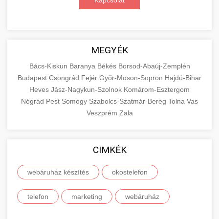
Kapcsolat
MEGYÉK
Bács-Kiskun
Baranya
Békés
Borsod-Abaúj-Zemplén
Budapest
Csongrád
Fejér
Győr-Moson-Sopron
Hajdú-Bihar
Heves
Jász-Nagykun-Szolnok
Komárom-Esztergom
Nógrád
Pest
Somogy
Szabolcs-Szatmár-Bereg
Tolna
Vas
Veszprém
Zala
CIMKÉK
webáruház készítés
okostelefon
telefon
marketing
webáruház