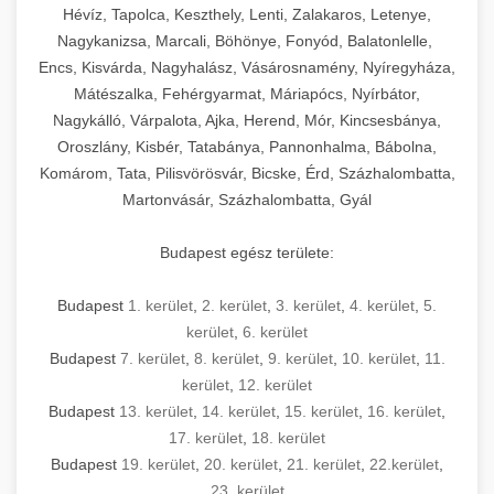
Hévíz, Tapolca, Keszthely, Lenti, Zalakaros, Letenye,
Nagykanizsa, Marcali, Böhönye, Fonyód, Balatonlelle,
Encs, Kisvárda, Nagyhalász, Vásárosnamény, Nyíregyháza,
Mátészalka, Fehérgyarmat, Máriapócs, Nyírbátor,
Nagykálló, Várpalota, Ajka, Herend, Mór, Kincsesbánya,
Oroszlány, Kisbér, Tatabánya, Pannonhalma, Bábolna,
Komárom, Tata, Pilisvörösvár, Bicske, Érd, Százhalombatta,
Martonvásár, Százhalombatta, Gyál
Budapest egész területe:
Budapest
1. kerület
,
2. kerület
,
3. kerület
,
4. kerület
,
5.
kerület
,
6. kerület
Budapest
7. kerület
,
8. kerület
,
9. kerület
,
10. kerület
,
11.
kerület
,
12. kerület
Budapest
13. kerület
,
14. kerület
,
15. kerület
,
16. kerület
,
17. kerület
,
18. kerület
Budapest
19. kerület
,
20. kerület
,
21. kerület
,
22.kerület
,
23. kerület