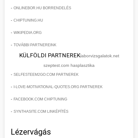
-
ONLINEBOR.HU BORRENDELÉS
-
CHIPTUNING.HU
-
WIKIPEDIA.ORG
-
TOVÁBBI PARTNEREINK
KÜLFÖLDI PARTNEREK
laborvizsgalatok.net
szeptest.com hasplasztika
-
SELFESTEEM2GO.COM PARTNEREK
-
I-LOVE-MOTIVATIONAL-QUOTES.ORG PARTNEREK
-
FACEBOOK.COM CHIPTUNING
-
SYNTHASITE.COM LINKÉPÍTÉS
Lézervágás