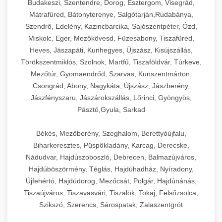
Budakeszi, Szentendre, Dorog, Esztergom, Visegrád,
Mátrafüred, Bátonyterenye, Salgótarján,Rudabánya,
Szendrő, Edelény, Kazincbarcika, Sajószentpéter, Ózd,
Miskolc, Eger, Mezőkövesd, Füzesabony, Tiszafüred,
Heves, Jászapáti, Kunhegyes, Újszász, Kisújszállás,
Törökszentmiklós, Szolnok, Martfű, Tiszaföldvár, Túrkeve,
Mezőtúr, Gyomaendrőd, Szarvas, Kunszentmárton,
Csongrád, Abony, Nagykáta, Újszász, Jászberény,
Jászfényszaru, Jászárokszállás, Lőrinci, Gyöngyös,
Pásztó,Gyula, Sarkad
Békés, Mezőberény, Szeghalom, Berettyóújfalu,
Biharkeresztes, Püspökladány, Karcag, Derecske,
Nádudvar, Hajdúszoboszló, Debrecen, Balmazújváros,
Hajdúböszörmény, Téglás, Hajdúhadház, Nyíradony,
Újfehértó, Hajdúdorog, Mezőcsát, Polgár, Hajdúnánás,
Tiszaújváros, Tiszavasvári, Tiszalök, Tokaj, Felsőzsolca,
Szikszó, Szerencs, Sárospatak, Zalaszentgrót