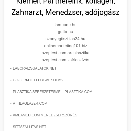
Kiemelt Partnereink: kollagén,
Zahnarzt, Menedzser, adójogász
lampone.hu
gutta.hu
szonyegtisztitas24.hu
onlinemarketing101.biz
szeptest.com arcplasztika
szeptest.com zsírleszívás
-
LABORVIZSGALATOK.NET
-
GIAFORM.HU FORGÁCSOLÁS
-
PLASZTIKAISEBESZETESMELLPLASZTIKA.COM
-
ATTILAGLAZER.COM
-
AMEAMED.COM MENEDZSERSZŰRÉS
-
SITTSZALLITAS.NET