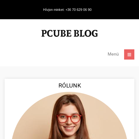
Hívjon minket: +36 70 629 06 90
Menü
RÓLUNK