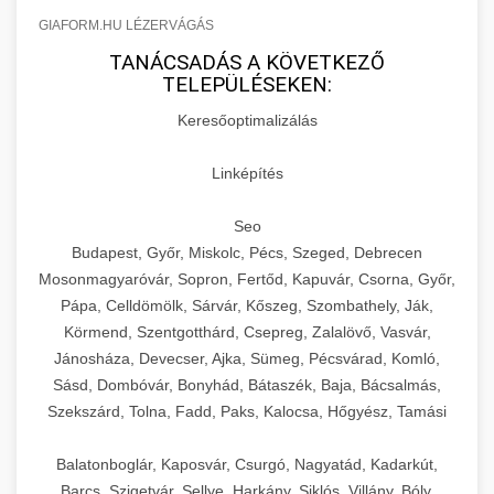
GIAFORM.HU LÉZERVÁGÁS
TANÁCSADÁS A KÖVETKEZŐ
TELEPÜLÉSEKEN:
Keresőoptimalizálás
Linképítés
Seo
Budapest, Győr, Miskolc, Pécs, Szeged, Debrecen
Mosonmagyaróvár, Sopron, Fertőd, Kapuvár, Csorna, Győr,
Pápa, Celldömölk, Sárvár, Kőszeg, Szombathely, Ják,
Körmend, Szentgotthárd, Csepreg, Zalalövő, Vasvár,
Jánosháza, Devecser, Ajka, Sümeg, Pécsvárad, Komló,
Sásd, Dombóvár, Bonyhád, Bátaszék, Baja, Bácsalmás,
Szekszárd, Tolna, Fadd, Paks, Kalocsa, Hőgyész, Tamási
Balatonboglár, Kaposvár, Csurgó, Nagyatád, Kadarkút,
Barcs, Szigetvár, Sellye, Harkány, Siklós, Villány, Bóly,