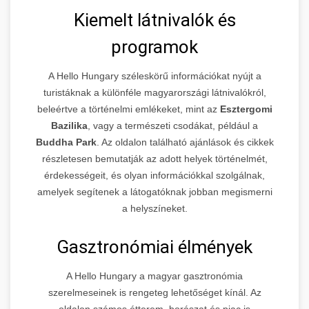
Kiemelt látnivalók és
programok
A Hello Hungary széleskörű információkat nyújt a
turistáknak a különféle magyarországi látnivalókról,
beleértve a történelmi emlékeket, mint az
Esztergomi
Bazilika
, vagy a természeti csodákat, például a
Buddha Park
. Az oldalon található ajánlások és cikkek
részletesen bemutatják az adott helyek történelmét,
érdekességeit, és olyan információkkal szolgálnak,
amelyek segítenek a látogatóknak jobban megismerni
a helyszíneket.
Gasztronómiai élmények
A Hello Hungary a magyar gasztronómia
szerelmeseinek is rengeteg lehetőséget kínál. Az
oldalon számos étterem, borászat és piac is