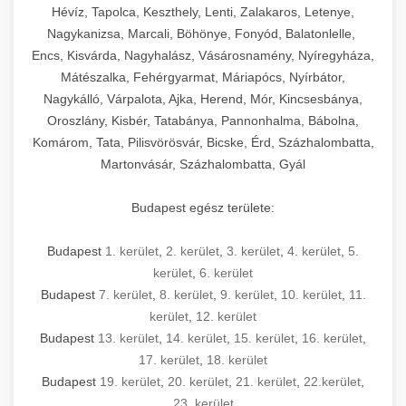
Hévíz, Tapolca, Keszthely, Lenti, Zalakaros, Letenye,
Nagykanizsa, Marcali, Böhönye, Fonyód, Balatonlelle,
Encs, Kisvárda, Nagyhalász, Vásárosnamény, Nyíregyháza,
Mátészalka, Fehérgyarmat, Máriapócs, Nyírbátor,
Nagykálló, Várpalota, Ajka, Herend, Mór, Kincsesbánya,
Oroszlány, Kisbér, Tatabánya, Pannonhalma, Bábolna,
Komárom, Tata, Pilisvörösvár, Bicske, Érd, Százhalombatta,
Martonvásár, Százhalombatta, Gyál
Budapest egész területe:
Budapest
1. kerület
,
2. kerület
,
3. kerület
,
4. kerület
,
5.
kerület
,
6. kerület
Budapest
7. kerület
,
8. kerület
,
9. kerület
,
10. kerület
,
11.
kerület
,
12. kerület
Budapest
13. kerület
,
14. kerület
,
15. kerület
,
16. kerület
,
17. kerület
,
18. kerület
Budapest
19. kerület
,
20. kerület
,
21. kerület
,
22.kerület
,
23. kerület