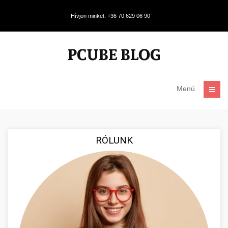
Hívjon minket: +36 70 629 06 90
Menü
RÓLUNK