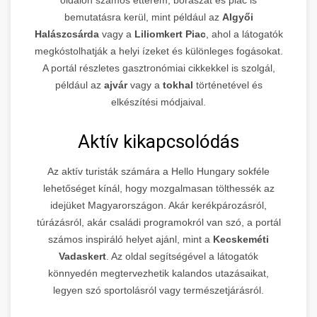
bemutatásra kerül, mint például az
Algyői
Halászcsárda
vagy a
Liliomkert Piac
, ahol a látogatók
megkóstolhatják a helyi ízeket és különleges fogásokat.
A portál részletes gasztronómiai cikkekkel is szolgál,
például az
ajvár
vagy a
tokhal
történetével és
elkészítési módjaival.
Aktív kikapcsolódás
Az aktív turisták számára a Hello Hungary sokféle
lehetőséget kínál, hogy mozgalmasan tölthessék az
idejüket Magyarországon. Akár kerékpározásról,
túrázásról, akár családi programokról van szó, a portál
számos inspiráló helyet ajánl, mint a
Kecskeméti
Vadaskert
. Az oldal segítségével a látogatók
könnyedén megtervezhetik kalandos utazásaikat,
legyen szó sportolásról vagy természetjárásról.