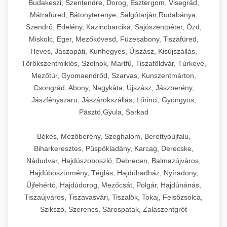
Budakeszi, Szentendre, Dorog, Esztergom, Visegrád,
Mátrafüred, Bátonyterenye, Salgótarján,Rudabánya,
Szendrő, Edelény, Kazincbarcika, Sajószentpéter, Ózd,
Miskolc, Eger, Mezőkövesd, Füzesabony, Tiszafüred,
Heves, Jászapáti, Kunhegyes, Újszász, Kisújszállás,
Törökszentmiklós, Szolnok, Martfű, Tiszaföldvár, Túrkeve,
Mezőtúr, Gyomaendrőd, Szarvas, Kunszentmárton,
Csongrád, Abony, Nagykáta, Újszász, Jászberény,
Jászfényszaru, Jászárokszállás, Lőrinci, Gyöngyös,
Pásztó,Gyula, Sarkad
Békés, Mezőberény, Szeghalom, Berettyóújfalu,
Biharkeresztes, Püspökladány, Karcag, Derecske,
Nádudvar, Hajdúszoboszló, Debrecen, Balmazújváros,
Hajdúböszörmény, Téglás, Hajdúhadház, Nyíradony,
Újfehértó, Hajdúdorog, Mezőcsát, Polgár, Hajdúnánás,
Tiszaújváros, Tiszavasvári, Tiszalök, Tokaj, Felsőzsolca,
Szikszó, Szerencs, Sárospatak, Zalaszentgrót