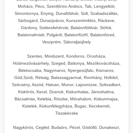
Mohács, Pécs, Szentlőrinc Andocs, Tab, Lengyeltóti,
Simontornya, Enying, Dunaföldvár, Solt, Szabadszállás,
Sárbogárd, Dunaújváros, Kunszentmiklós, Ráckeve,
Gárdony, Székesfehérvár, Balatonföldvár, Siófok,
Balatonalmádi, Polgárdi, Balatonfűzfő, Balatonfüred,
Veszprém, Sátoraljaújhely
Szentes, Mindszent, Kondoros, Orosháza,
Hódmezővásárhely, Szeged, Battonya, Mezőkovácsháza,
Békéscsaba, Nagymaros, Nyergesújfalu, Kismaros,
Göd,Szob, Rétság, Balassagyarmat, Romhány, Hollókő,
Szécsény, Aszód, Hatvan, Monor, Lajosmizse, Soltvadkert,
Kiskőrös, Kecel, Dusnok, Kiskunhalas, Jánoshalma,
Bácsalmás, Kelebia, Röszke, Mórahalom, Kiskunmajsa,
Kistelek, Kiskunfélegyháza, Bugac, Kecskemét,
Tiszakécske
Nagykörös, Cegléd, Budaörs, Pécel, Gödöllő, Dunakeszi,