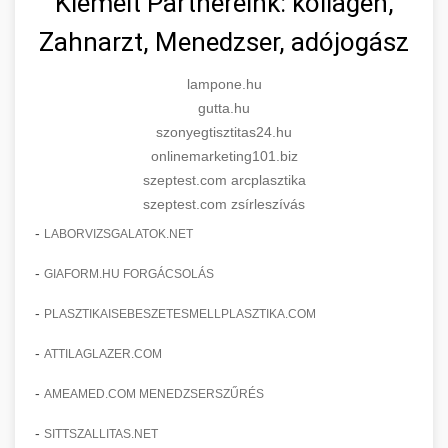
Kiemelt Partnereink: kollagén,
Zahnarzt, Menedzser, adójogász
lampone.hu
gutta.hu
szonyegtisztitas24.hu
onlinemarketing101.biz
szeptest.com arcplasztika
szeptest.com zsírleszívás
-
LABORVIZSGALATOK.NET
-
GIAFORM.HU FORGÁCSOLÁS
-
PLASZTIKAISEBESZETESMELLPLASZTIKA.COM
-
ATTILAGLAZER.COM
-
AMEAMED.COM MENEDZSERSZŰRÉS
-
SITTSZALLITAS.NET