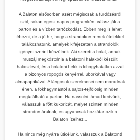
A Balaton elsősorban azért mégiscsak a fürdőzésről
szól, sokan egész napos programként választják a
parton és a vízben tartózkodást. Ebben meg is lehet
éhezni, de a jó hír, hogy a strandokon remek ételekkel
találkozhatunk, amelyek kifejezetten a strandolók
igényei szerint készülnek. Aki szereti a halat, annak
muszáj megkóstolnia a balatoni halakból készült
halászlevet, és a balatoni hekk is kihagyhatatlan azzal
a bizonyos ropogós kenyérrel, uborkával vagy
almapaprikával. A lángosok szerelmesei sem maradnak
éhen, a fokhagymástól a sajtos-tejfölösig minden
megtalálható a parton. Ha nassolni támad kedvünk,
válasszuk a főtt kukoricát, melyet szintén minden
strandon árulnak, és ugyancsak hozzátartozik a
Balaton ízeihez...
Ha nincs még nyárra úticélunk, válasszuk a Balatont!