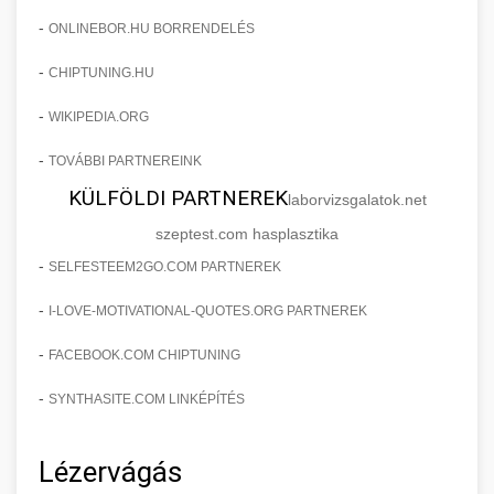
-
ONLINEBOR.HU BORRENDELÉS
-
CHIPTUNING.HU
-
WIKIPEDIA.ORG
-
TOVÁBBI PARTNEREINK
KÜLFÖLDI PARTNEREK
laborvizsgalatok.net
szeptest.com hasplasztika
-
SELFESTEEM2GO.COM PARTNEREK
-
I-LOVE-MOTIVATIONAL-QUOTES.ORG PARTNEREK
-
FACEBOOK.COM CHIPTUNING
-
SYNTHASITE.COM LINKÉPÍTÉS
Lézervágás