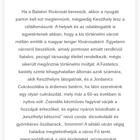
Ha a Balaton fővárosát keressük, akkor a nyugati
parton kell ezt megtennünk, mégpedig Keszthely lesz a
célállomásunk. A helyiek és az odalátogatók is
egyetértenek abban, hogy a kis történelmi várost
méltán említik a magyar tenger fővárosaként. Egyetemi
városról beszélünk, amely pontosan emiatt rendkívül
fiatalos, pezsgő társasági élettel rendelkezik, mégis
sikerült megőriznie történelmi múltját. A Festetics
kastély szinte kihagyhatatlan állomás azok számára,
akik Keszthelyre látogatnak, és a Jordanics
Cukrászdába is érdemes betérni, ha látni szeretnénk
egy olyan cukrászdát, mely már a 60-as években is
nyitva volt. Zseniális kézműves fagyival várják a
hozzájuk érkezőket, és egész nyáron kóstolható a
„keszthelyi kétszínű” nevű csoda: étcsokoládé és
gyömbéres őszibarack...hmmmm! A sétáló utcán végig
haladva megtekinthetjük a város Fő terét,
megcsodálhatjuk a régi épületeket, múzeumokat.