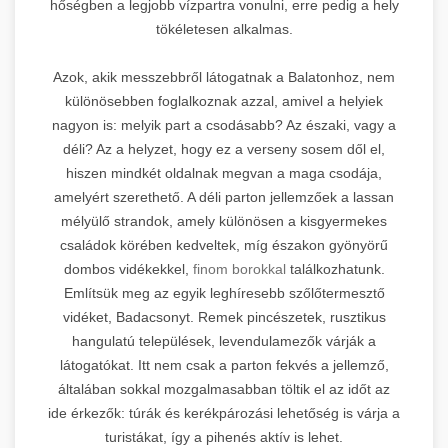
hőségben a legjobb vízpartra vonulni, erre pedig a hely
tökéletesen alkalmas.
Azok, akik messzebbről látogatnak a Balatonhoz, nem
különösebben foglalkoznak azzal, amivel a helyiek
nagyon is: melyik part a csodásabb? Az északi, vagy a
déli? Az a helyzet, hogy ez a verseny sosem dől el,
hiszen mindkét oldalnak megvan a maga csodája,
amelyért szerethető. A déli parton jellemzőek a lassan
mélyülő strandok, amely különösen a kisgyermekes
családok körében kedveltek, míg északon gyönyörű
dombos vidékekkel,
finom borokkal
találkozhatunk.
Említsük meg az egyik leghíresebb szőlőtermesztő
vidéket, Badacsonyt. Remek pincészetek, rusztikus
hangulatú települések, levendulamezők várják a
látogatókat. Itt nem csak a parton fekvés a jellemző,
általában sokkal mozgalmasabban töltik el az időt az
ide érkezők: túrák és kerékpározási lehetőség is várja a
turistákat, így a pihenés aktív is lehet.