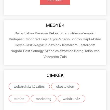
Kapcsolat
MEGYÉK
Bács-Kiskun
Baranya
Békés
Borsod-Abaúj-Zemplén
Budapest
Csongrád
Fejér
Győr-Moson-Sopron
Hajdú-Bihar
Heves
Jász-Nagykun-Szolnok
Komárom-Esztergom
Nógrád
Pest
Somogy
Szabolcs-Szatmár-Bereg
Tolna
Vas
Veszprém
Zala
CIMKÉK
webáruház készítés
okostelefon
telefon
marketing
webáruház