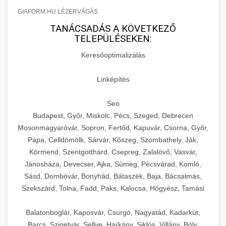
GIAFORM.HU LÉZERVÁGÁS
TANÁCSADÁS A KÖVETKEZŐ
TELEPÜLÉSEKEN:
Keresőoptimalizálás
Linképítés
Seo
Budapest, Győr, Miskolc, Pécs, Szeged, Debrecen
Mosonmagyaróvár, Sopron, Fertőd, Kapuvár, Csorna, Győr,
Pápa, Celldömölk, Sárvár, Kőszeg, Szombathely, Ják,
Körmend, Szentgotthárd, Csepreg, Zalalövő, Vasvár,
Jánosháza, Devecser, Ajka, Sümeg, Pécsvárad, Komló,
Sásd, Dombóvár, Bonyhád, Bátaszék, Baja, Bácsalmás,
Szekszárd, Tolna, Fadd, Paks, Kalocsa, Hőgyész, Tamási
Balatonboglár, Kaposvár, Csurgó, Nagyatád, Kadarkút,
Barcs, Szigetvár, Sellye, Harkány, Siklós, Villány, Bóly,