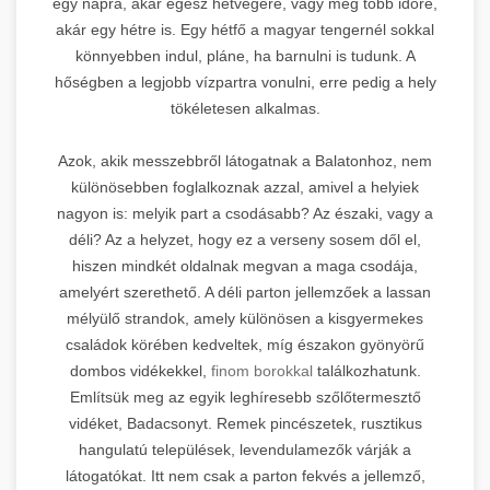
egy napra, akár egész hétvégére, vagy még több időre,
akár egy hétre is. Egy hétfő a magyar tengernél sokkal
könnyebben indul, pláne, ha barnulni is tudunk. A
hőségben a legjobb vízpartra vonulni, erre pedig a hely
tökéletesen alkalmas.
Azok, akik messzebbről látogatnak a Balatonhoz, nem
különösebben foglalkoznak azzal, amivel a helyiek
nagyon is: melyik part a csodásabb? Az északi, vagy a
déli? Az a helyzet, hogy ez a verseny sosem dől el,
hiszen mindkét oldalnak megvan a maga csodája,
amelyért szerethető. A déli parton jellemzőek a lassan
mélyülő strandok, amely különösen a kisgyermekes
családok körében kedveltek, míg északon gyönyörű
dombos vidékekkel,
finom borokkal
találkozhatunk.
Említsük meg az egyik leghíresebb szőlőtermesztő
vidéket, Badacsonyt. Remek pincészetek, rusztikus
hangulatú települések, levendulamezők várják a
látogatókat. Itt nem csak a parton fekvés a jellemző,