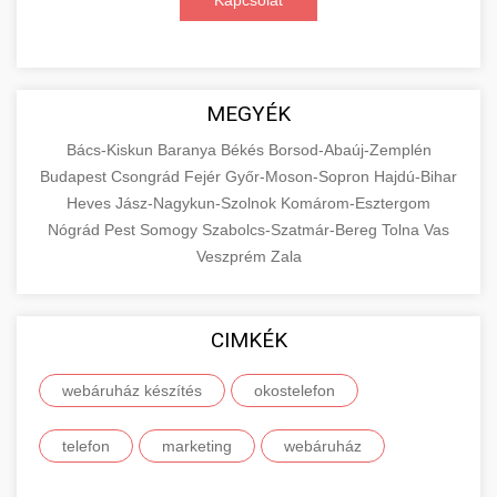
Kapcsolat
MEGYÉK
Bács-Kiskun
Baranya
Békés
Borsod-Abaúj-Zemplén
Budapest
Csongrád
Fejér
Győr-Moson-Sopron
Hajdú-Bihar
Heves
Jász-Nagykun-Szolnok
Komárom-Esztergom
Nógrád
Pest
Somogy
Szabolcs-Szatmár-Bereg
Tolna
Vas
Veszprém
Zala
CIMKÉK
webáruház készítés
okostelefon
telefon
marketing
webáruház