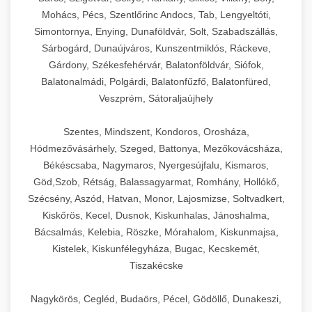
Mohács, Pécs, Szentlőrinc Andocs, Tab, Lengyeltóti,
Simontornya, Enying, Dunaföldvár, Solt, Szabadszállás,
Sárbogárd, Dunaújváros, Kunszentmiklós, Ráckeve,
Gárdony, Székesfehérvár, Balatonföldvár, Siófok,
Balatonalmádi, Polgárdi, Balatonfűzfő, Balatonfüred,
Veszprém, Sátoraljaújhely
Szentes, Mindszent, Kondoros, Orosháza,
Hódmezővásárhely, Szeged, Battonya, Mezőkovácsháza,
Békéscsaba, Nagymaros, Nyergesújfalu, Kismaros,
Göd,Szob, Rétság, Balassagyarmat, Romhány, Hollókő,
Szécsény, Aszód, Hatvan, Monor, Lajosmizse, Soltvadkert,
Kiskőrös, Kecel, Dusnok, Kiskunhalas, Jánoshalma,
Bácsalmás, Kelebia, Röszke, Mórahalom, Kiskunmajsa,
Kistelek, Kiskunfélegyháza, Bugac, Kecskemét,
Tiszakécske
Nagykörös, Cegléd, Budaörs, Pécel, Gödöllő, Dunakeszi,