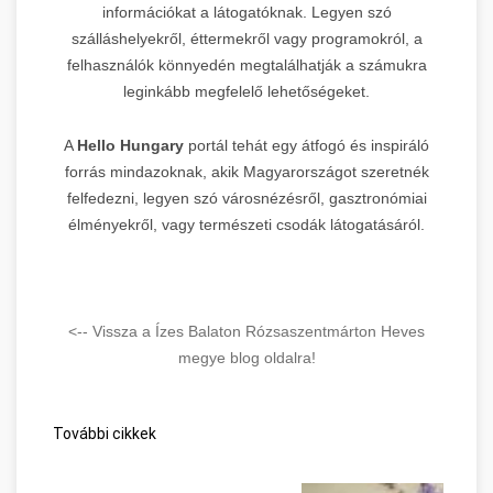
információkat a látogatóknak. Legyen szó
szálláshelyekről, éttermekről vagy programokról, a
felhasználók könnyedén megtalálhatják a számukra
leginkább megfelelő lehetőségeket.
A
Hello Hungary
portál tehát egy átfogó és inspiráló
forrás mindazoknak, akik Magyarországot szeretnék
felfedezni, legyen szó városnézésről, gasztronómiai
élményekről, vagy természeti csodák látogatásáról.
<-- Vissza a Ízes Balaton Rózsaszentmárton Heves
megye blog oldalra!
További cikkek