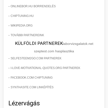
-
ONLINEBOR.HU BORRENDELÉS
-
CHIPTUNING.HU
-
WIKIPEDIA.ORG
-
TOVÁBBI PARTNEREINK
KÜLFÖLDI PARTNEREK
laborvizsgalatok.net
szeptest.com hasplasztika
-
SELFESTEEM2GO.COM PARTNEREK
-
I-LOVE-MOTIVATIONAL-QUOTES.ORG PARTNEREK
-
FACEBOOK.COM CHIPTUNING
-
SYNTHASITE.COM LINKÉPÍTÉS
Lézervágás