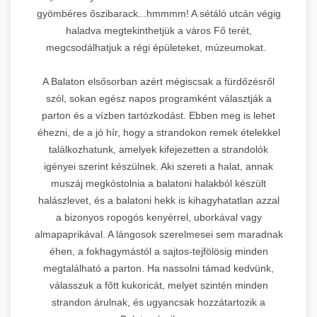
gyömbéres őszibarack...hmmmm! A sétáló utcán végig
haladva megtekinthetjük a város Fő terét,
megcsodálhatjuk a régi épületeket, múzeumokat.
A Balaton elsősorban azért mégiscsak a fürdőzésről
szól, sokan egész napos programként választják a
parton és a vízben tartózkodást. Ebben meg is lehet
éhezni, de a jó hír, hogy a strandokon remek ételekkel
találkozhatunk, amelyek kifejezetten a strandolók
igényei szerint készülnek. Aki szereti a halat, annak
muszáj megkóstolnia a balatoni halakból készült
halászlevet, és a balatoni hekk is kihagyhatatlan azzal
a bizonyos ropogós kenyérrel, uborkával vagy
almapaprikával. A lángosok szerelmesei sem maradnak
éhen, a fokhagymástól a sajtos-tejfölösig minden
megtalálható a parton. Ha nassolni támad kedvünk,
válasszuk a főtt kukoricát, melyet szintén minden
strandon árulnak, és ugyancsak hozzátartozik a