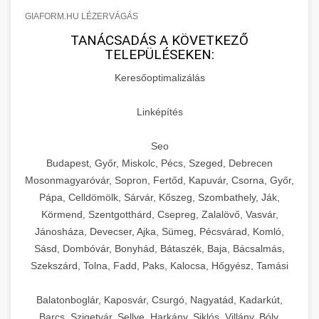
GIAFORM.HU LÉZERVÁGÁS
TANÁCSADÁS A KÖVETKEZŐ
TELEPÜLÉSEKEN:
Keresőoptimalizálás
Linképítés
Seo
Budapest, Győr, Miskolc, Pécs, Szeged, Debrecen
Mosonmagyaróvár, Sopron, Fertőd, Kapuvár, Csorna, Győr,
Pápa, Celldömölk, Sárvár, Kőszeg, Szombathely, Ják,
Körmend, Szentgotthárd, Csepreg, Zalalövő, Vasvár,
Jánosháza, Devecser, Ajka, Sümeg, Pécsvárad, Komló,
Sásd, Dombóvár, Bonyhád, Bátaszék, Baja, Bácsalmás,
Szekszárd, Tolna, Fadd, Paks, Kalocsa, Hőgyész, Tamási
Balatonboglár, Kaposvár, Csurgó, Nagyatád, Kadarkút,
Barcs, Szigetvár, Sellye, Harkány, Siklós, Villány, Bóly,