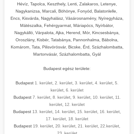
Hévíz, Tapolca, Keszthely, Lenti, Zalakaros, Letenye,
Nagykanizsa, Marcali, Böhönye, Fonyód, Balatonlelle,
Encs, Kisvárda, Nagyhalász, Vásárosnamény, Nyíregyháza,
Mátészalka, Fehérgyarmat, Máriapócs, Nyírbátor,
Nagykálló, Várpalota, Ajka, Herend, Mór, Kincsesbánya,
Oroszlány, Kisbér, Tatabánya, Pannonhalma, Bábolna,
Komárom, Tata, Pilisvörösvár, Bicske, Érd, Százhalombatta,
Martonvásár, Százhalombatta, Gyál
Budapest egész területe:
Budapest
1. kerület
,
2. kerület
,
3. kerület
,
4. kerület
,
5.
kerület
,
6. kerület
Budapest
7. kerület
,
8. kerület
,
9. kerület
,
10. kerület
,
11.
kerület
,
12. kerület
Budapest
13. kerület
,
14. kerület
,
15. kerület
,
16. kerület
,
17. kerület
,
18. kerület
Budapest
19. kerület
,
20. kerület
,
21. kerület
,
22.kerület
,
23. kerület