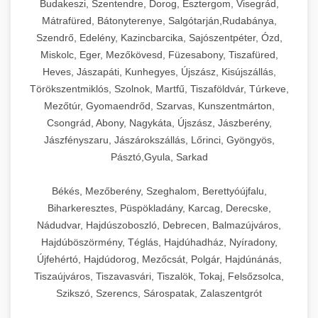
Budakeszi, Szentendre, Dorog, Esztergom, Visegrád,
Mátrafüred, Bátonyterenye, Salgótarján,Rudabánya,
Szendrő, Edelény, Kazincbarcika, Sajószentpéter, Ózd,
Miskolc, Eger, Mezőkövesd, Füzesabony, Tiszafüred,
Heves, Jászapáti, Kunhegyes, Újszász, Kisújszállás,
Törökszentmiklós, Szolnok, Martfű, Tiszaföldvár, Túrkeve,
Mezőtúr, Gyomaendrőd, Szarvas, Kunszentmárton,
Csongrád, Abony, Nagykáta, Újszász, Jászberény,
Jászfényszaru, Jászárokszállás, Lőrinci, Gyöngyös,
Pásztó,Gyula, Sarkad
Békés, Mezőberény, Szeghalom, Berettyóújfalu,
Biharkeresztes, Püspökladány, Karcag, Derecske,
Nádudvar, Hajdúszoboszló, Debrecen, Balmazújváros,
Hajdúböszörmény, Téglás, Hajdúhadház, Nyíradony,
Újfehértó, Hajdúdorog, Mezőcsát, Polgár, Hajdúnánás,
Tiszaújváros, Tiszavasvári, Tiszalök, Tokaj, Felsőzsolca,
Szikszó, Szerencs, Sárospatak, Zalaszentgrót