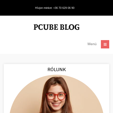
Hívjon minket: +36 70 629 06 90
Menü
RÓLUNK