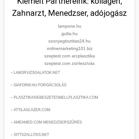
Kiemelt Partnereink: kollagén,
Zahnarzt, Menedzser, adójogász
lampone.hu
gutta.hu
szonyegtisztitas24.hu
onlinemarketing101.biz
szeptest.com arcplasztika
szeptest.com zsírleszívás
-
LABORVIZSGALATOK.NET
-
GIAFORM.HU FORGÁCSOLÁS
-
PLASZTIKAISEBESZETESMELLPLASZTIKA.COM
-
ATTILAGLAZER.COM
-
AMEAMED.COM MENEDZSERSZŰRÉS
-
SITTSZALLITAS.NET