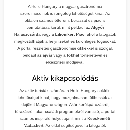
A Hello Hungary a magyar gasztronómia
szerelmeseinek is rengeteg lehetőséget kínál. Az
oldalon számos étterem, borászat és piac is
bemutatásra kerül, mint például az
Algyői
Halászcsárda
vagy a
Liliomkert Piac
, ahol a látogatók
megkóstolhatják a helyi ízeket és különleges fogásokat.
A portál részletes gasztronómiai cikkekkel is szolgál,
például az
ajvár
vagy a
tokhal
történetével és
elkészítési módjaival.
Aktív kikapcsolódás
Az aktív turisták számára a Hello Hungary sokféle
lehetőséget kínál, hogy mozgalmasan tölthessék az
idejüket Magyarországon. Akár kerékpározásról,
túrázásról, akár családi programokról van szó, a portál
számos inspiráló helyet ajánl, mint a
Kecskeméti
Vadaskert
. Az oldal segítségével a látogatók