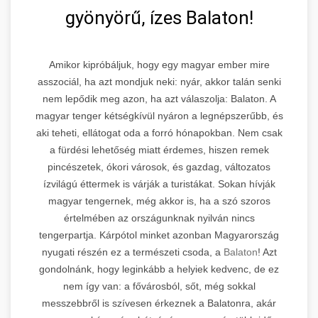
gyönyörű, ízes Balaton!
Amikor kipróbáljuk, hogy egy magyar ember mire
asszociál, ha azt mondjuk neki: nyár, akkor talán senki
nem lepődik meg azon, ha azt válaszolja: Balaton. A
magyar tenger kétségkívül nyáron a legnépszerűbb, és
aki teheti, ellátogat oda a forró hónapokban. Nem csak
a fürdési lehetőség miatt érdemes, hiszen remek
pincészetek, ókori városok, és gazdag, változatos
ízvilágú éttermek is várják a turistákat. Sokan hívják
magyar tengernek, még akkor is, ha a szó szoros
értelmében az országunknak nyilván nincs
tengerpartja. Kárpótol minket azonban Magyarország
nyugati részén ez a természeti csoda, a
Balaton
! Azt
gondolnánk, hogy leginkább a helyiek kedvenc, de ez
nem így van: a fővárosból, sőt, még sokkal
messzebbről is szívesen érkeznek a Balatonra, akár