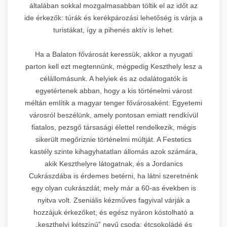
általában sokkal mozgalmasabban töltik el az időt az
ide érkezők: túrák és kerékpározási lehetőség is várja a
turistákat, így a pihenés aktív is lehet.
Ha a Balaton fővárosát keressük, akkor a nyugati
parton kell ezt megtennünk, mégpedig Keszthely lesz a
célállomásunk. A helyiek és az odalátogatók is
egyetértenek abban, hogy a kis történelmi várost
méltán említik a magyar tenger fővárosaként. Egyetemi
városról beszélünk, amely pontosan emiatt rendkívül
fiatalos, pezsgő társasági élettel rendelkezik, mégis
sikerült megőriznie történelmi múltját. A Festetics
kastély szinte kihagyhatatlan állomás azok számára,
akik Keszthelyre látogatnak, és a Jordanics
Cukrászdába is érdemes betérni, ha látni szeretnénk
egy olyan cukrászdát, mely már a 60-as években is
nyitva volt. Zseniális kézműves fagyival várják a
hozzájuk érkezőket, és egész nyáron kóstolható a
„keszthelyi kétszínű” nevű csoda: étcsokoládé és