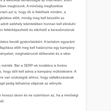
ikben megbízunk. A minőség megfizetése
artani azt is, hogy ők is felelősek minden, a
tése előtt, mindig meg kell beszélni az
adott webhely tekintetében honnan kell elindulni
yen feltérképezhető és elérhető a keresőmotorok
atos bevált gyakorlatokért. A tartalom egyaránt
llapítása előtt meg kell határoznia egy kampány
dményeket, meghatározott időkeretet és a siker
n mérték. Bár a SERP-ek továbbra is fontos
, hogy időt kell adnia a kampány működésére. A
vre van szükségük ahhoz, hogy vállalkozásának
ajd pedig láthatóvá váljanak az előnyök.
n hosszú távon és ne számítson az, ha a minőségi
ől.