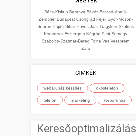
MEGYÉK
Bács-Kiskun
Baranya
Békés
Borsod-Abaúj-
Zemplén
Budapest
Csongrád
Fejér
Győr-Moson-
Sopron
Hajdú-Bihar
Heves
Jász-Nagykun-Szolnok
Komárom-Esztergom
Nógrád
Pest
Somogy
Szabolcs-Szatmár-Bereg
Tolna
Vas
Veszprém
Zala
CIMKÉK
webáruház készítés
okostelefon
telefon
marketing
webáruház
Keresőoptimalizálás