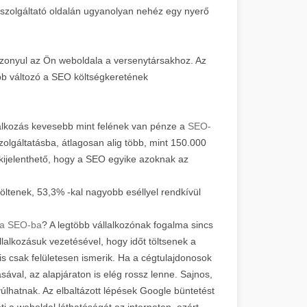
 szolgáltató oldalán ugyanolyan nehéz egy nyerő
iszonyul az Ön weboldala a versenytársakhoz. Az
őbb változó a SEO költségkeretének
lalkozás kevesebb mint felének van pénze a
SEO-
olgáltatásba, átlagosan alig több, mint 150.000
l kijelenthető, hogy a SEO egyike azoknak az
öltenek, 53,3% -kal nagyobb eséllyel rendkívül
a SEO-ba
? A legtöbb vállalkozónak fogalma sincs
lalkozásuk vezetésével, hogy időt töltsenek a
s csak felületesen ismerik. Ha a cégtulajdonosok
val, az alapjáraton is elég rossz lenne. Sajnos,
úlhatnak. Az elbaltázott lépések Google büntetést
 a weboldal láthatóságát az interneten, ezért