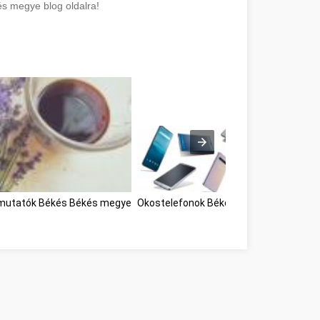
s megye blog oldalra!
 mutatók Békés Békés megye
Okostelefonok Békés megye
webáruhá