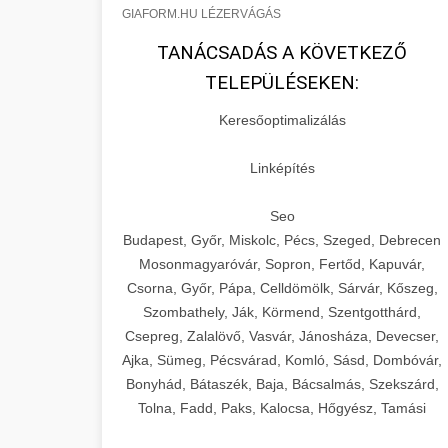
GIAFORM.HU LÉZERVÁGÁS
TANÁCSADÁS A KÖVETKEZŐ
TELEPÜLÉSEKEN:
Keresőoptimalizálás
Linképítés
Seo
Budapest, Győr, Miskolc, Pécs, Szeged, Debrecen
Mosonmagyaróvár, Sopron, Fertőd, Kapuvár,
Csorna, Győr, Pápa, Celldömölk, Sárvár, Kőszeg,
Szombathely, Ják, Körmend, Szentgotthárd,
Csepreg, Zalalövő, Vasvár, Jánosháza, Devecser,
Ajka, Sümeg, Pécsvárad, Komló, Sásd, Dombóvár,
Bonyhád, Bátaszék, Baja, Bácsalmás, Szekszárd,
Tolna, Fadd, Paks, Kalocsa, Hőgyész, Tamási