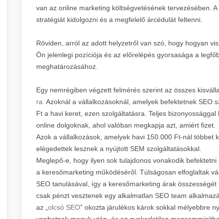
van az online marketing költségvetésének tervezésében. A
stratégiát kidolgozni és a megfelelő árcédulát feltenni.
Röviden, arról az adott helyzetről van szó, hogy hogyan v
Ön jelenlegi pozíciója és az előrelépés gyorsasága a legf
meghatározásához.
Egy nemrégiben végzett felmérés szerint az összes kisvál
ra.
Azoknál a vállalkozásoknál, amelyek befektetnek SEO sz
Ft a havi keret, ezen szolgáltatásra. Teljes bizonyosságga
online dolgoknak, ahol valóban megkapja azt, amiért fizet.
Azok a vállalkozások, amelyek havi 150.000 Ft-nál többet k
elégedettek lesznek a nyújtott SEM szolgáltatásokkal.
Meglepő-e, hogy ilyen sok tulajdonos vonakodik befektetni
a keresőmarketing működéséről. Túlságosan elfoglaltak vál
SEO tanulásával, így a keresőmarketing árak összességét i
csak pénzt vesztenek egy alkalmatlan SEO team alkalmazásá
az „
olcsó SEO
” okozta járulékos károk sokkal mélyebbre ny
vonhatnak maguk után, és ez gyakorlatilag megsemmisítheti