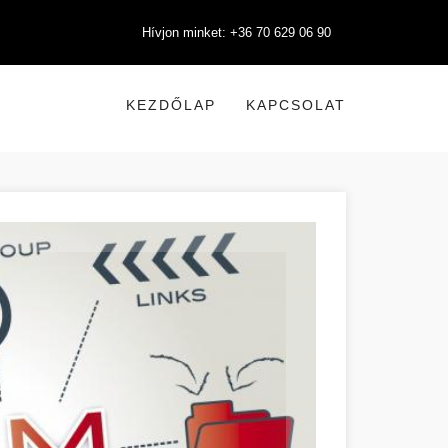
Hívjon minket: +36 70 629 06 90
KEZDŐLAP
KAPCSOLAT