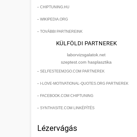
-
CHIPTUNING.HU
-
WIKIPEDIA.ORG
-
TOVÁBBI PARTNEREINK
KÜLFÖLDI PARTNEREK
laborvizsgalatok.net
szeptest.com hasplasztika
-
SELFESTEEM2GO.COM PARTNEREK
-
I-LOVE-MOTIVATIONAL-QUOTES.ORG PARTNEREK
-
FACEBOOK.COM CHIPTUNING
-
SYNTHASITE.COM LINKÉPÍTÉS
Lézervágás