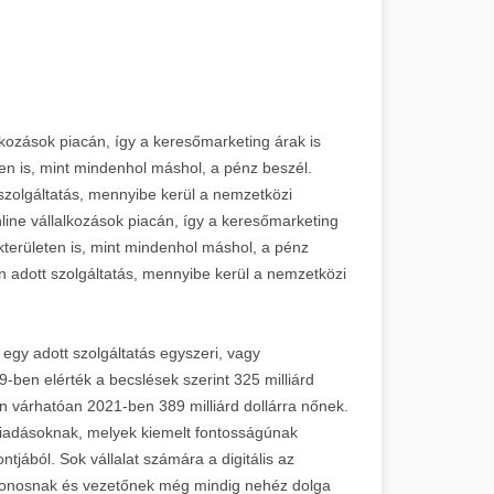
alkozások piacán, így a keresőmarketing árak is
n is, mint mindenhol máshol, a pénz beszél.
zolgáltatás, mennyibe kerül a nemzetközi
nline vállalkozások piacán, így a keresőmarketing
területen is, mint mindenhol máshol, a pénz
 adott szolgáltatás, mennyibe kerül a nemzetközi
 egy adott szolgáltatás egyszeri, vagy
9-ben elérték a becslések szerint 325 milliárd
án várhatóan 2021-ben 389 milliárd dollárra nőnek.
kiadásoknak, melyek kiemelt fontosságúnak
jából. Sok vállalat számára a digitális az
jdonosnak és vezetőnek még mindig nehéz dolga