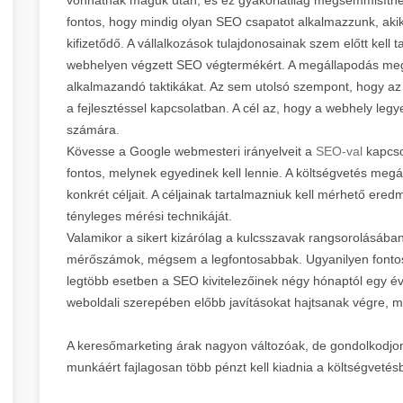
fontos, hogy mindig olyan SEO csapatot alkalmazzunk, ak
kifizetődő. A vállalkozások tulajdonosainak szem előtt kell t
webhelyen végzett SEO végtermékért. A megállapodás megkö
alkalmazandó taktikákat. Az sem utolsó szempont, hogy az 
a fejlesztéssel kapcsolatban. A cél az, hogy a webhely leg
számára.
Kövesse a Google webmesteri irányelveit a
SEO-val
kapcsol
fontos, melynek egyedinek kell lennie. A költségvetés megá
konkrét céljait. A céljainak tartalmazniuk kell mérhető ere
tényleges mérési technikáját.
Valamikor a sikert kizárólag a kulcsszavak rangsorolásába
mérőszámok, mégsem a legfontosabbak. Ugyanilyen fontos
legtöbb esetben a SEO kivitelezőinek négy hónaptól egy é
weboldali szerepében előbb javításokat hajtsanak végre, m
A keresőmarketing árak nagyon változóak, de gondolkodjo
munkáért fajlagosan több pénzt kell kiadnia a költségvetésb