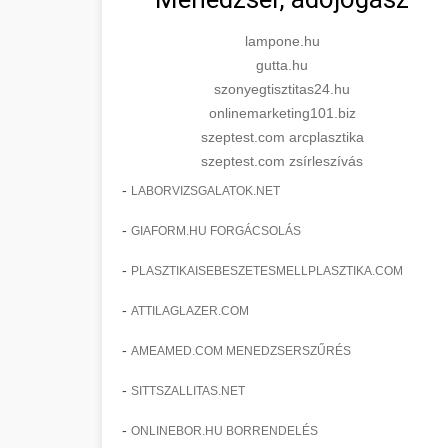
lampone.hu
gutta.hu
szonyegtisztitas24.hu
onlinemarketing101.biz
szeptest.com arcplasztika
szeptest.com zsírleszívás
-
LABORVIZSGALATOK.NET
-
GIAFORM.HU FORGÁCSOLÁS
-
PLASZTIKAISEBESZETESMELLPLASZTIKA.COM
-
ATTILAGLAZER.COM
-
AMEAMED.COM MENEDZSERSZŰRÉS
-
SITTSZALLITAS.NET
-
ONLINEBOR.HU BORRENDELÉS