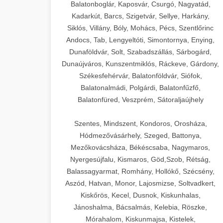
Balatonboglár, Kaposvár, Csurgó, Nagyatád,
Kadarkút, Barcs, Szigetvár, Sellye, Harkány,
Siklós, Villány, Bóly, Mohács, Pécs, Szentlőrinc
Andocs, Tab, Lengyeltóti, Simontornya, Enying,
Dunaföldvár, Solt, Szabadszállás, Sárbogárd,
Dunaújváros, Kunszentmiklós, Ráckeve, Gárdony,
Székesfehérvár, Balatonföldvár, Siófok,
Balatonalmádi, Polgárdi, Balatonfűzfő,
Balatonfüred, Veszprém, Sátoraljaújhely
Szentes, Mindszent, Kondoros, Orosháza,
Hódmezővásárhely, Szeged, Battonya,
Mezőkovácsháza, Békéscsaba, Nagymaros,
Nyergesújfalu, Kismaros, Göd,Szob, Rétság,
Balassagyarmat, Romhány, Hollókő, Szécsény,
Aszód, Hatvan, Monor, Lajosmizse, Soltvadkert,
Kiskőrös, Kecel, Dusnok, Kiskunhalas,
Jánoshalma, Bácsalmás, Kelebia, Röszke,
Mórahalom, Kiskunmajsa, Kistelek,