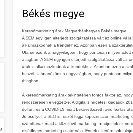
Békés megye
Keresőmarketing árak Magyarbánhegyes Békés megye
A SEM egy igen elterjedt szolgáltatássá vált az online váll
alkalmazkodnak a trendekhez. Azonban ezen a szakterülete
Utánanézünk a nagyvilágban, hogy pontosan milyen adott s
átlagban. A SEM egy igen elterjedt szolgáltatássá vált az o
árak is alkalmazkodnak a trendekhez. Azonban ezen a szak
beszél. Utánanézünk a nagyvilágban, hogy pontosan milyen
átlagban.
A keresőmarketing árak tekintetében fontos faktor az, hogy
rendszeresen elvégzett-e. A digitális hirdetési kiadások 201
dollárt, és a COVID-19 miatt bekövetkezett rövid leállás ut
Jó eséllyel,
a SEO
is részét fogja képezni azon marketing 
,
számítanak majd a közeljövő marketing trendjeinek szempont
elsődleges marketing csatornája. Ennek ellenére sok tula